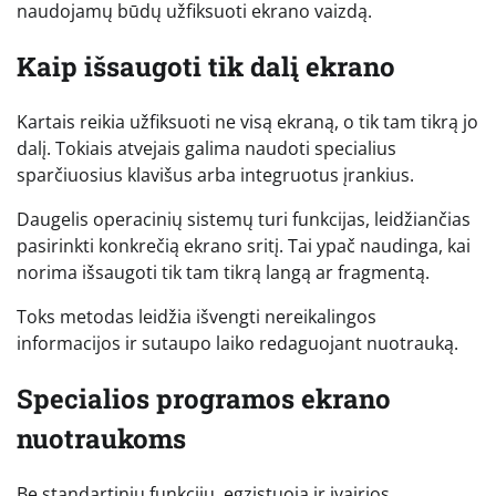
naudojamų būdų užfiksuoti ekrano vaizdą.
Kaip išsaugoti tik dalį ekrano
Kartais reikia užfiksuoti ne visą ekraną, o tik tam tikrą jo
dalį. Tokiais atvejais galima naudoti specialius
sparčiuosius klavišus arba integruotus įrankius.
Daugelis operacinių sistemų turi funkcijas, leidžiančias
pasirinkti konkrečią ekrano sritį. Tai ypač naudinga, kai
norima išsaugoti tik tam tikrą langą ar fragmentą.
Toks metodas leidžia išvengti nereikalingos
informacijos ir sutaupo laiko redaguojant nuotrauką.
Specialios programos ekrano
nuotraukoms
Be standartinių funkcijų, egzistuoja ir įvairios