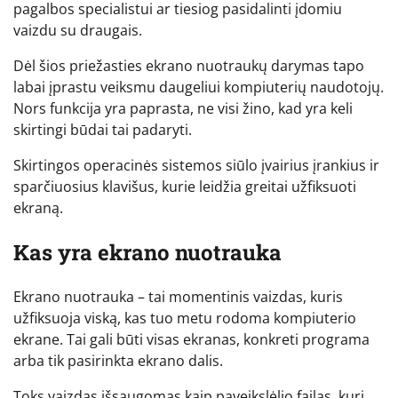
pagalbos specialistui ar tiesiog pasidalinti įdomiu
vaizdu su draugais.
Dėl šios priežasties ekrano nuotraukų darymas tapo
labai įprastu veiksmu daugeliui kompiuterių naudotojų.
Nors funkcija yra paprasta, ne visi žino, kad yra keli
skirtingi būdai tai padaryti.
Skirtingos operacinės sistemos siūlo įvairius įrankius ir
sparčiuosius klavišus, kurie leidžia greitai užfiksuoti
ekraną.
Kas yra ekrano nuotrauka
Ekrano nuotrauka – tai momentinis vaizdas, kuris
užfiksuoja viską, kas tuo metu rodoma kompiuterio
ekrane. Tai gali būti visas ekranas, konkreti programa
arba tik pasirinkta ekrano dalis.
Toks vaizdas išsaugomas kaip paveikslėlio failas, kurį