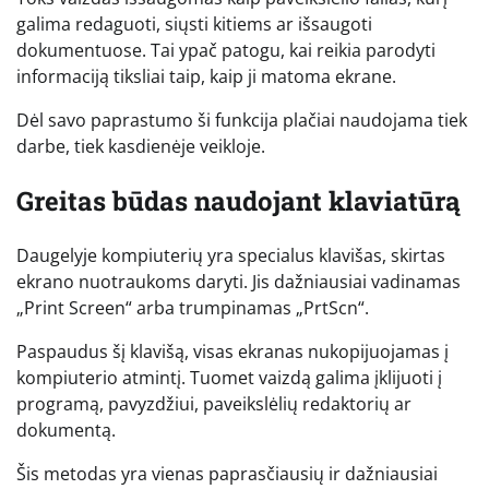
galima redaguoti, siųsti kitiems ar išsaugoti
dokumentuose. Tai ypač patogu, kai reikia parodyti
informaciją tiksliai taip, kaip ji matoma ekrane.
Dėl savo paprastumo ši funkcija plačiai naudojama tiek
darbe, tiek kasdienėje veikloje.
Greitas būdas naudojant klaviatūrą
Daugelyje kompiuterių yra specialus klavišas, skirtas
ekrano nuotraukoms daryti. Jis dažniausiai vadinamas
„Print Screen“ arba trumpinamas „PrtScn“.
Paspaudus šį klavišą, visas ekranas nukopijuojamas į
kompiuterio atmintį. Tuomet vaizdą galima įklijuoti į
programą, pavyzdžiui, paveikslėlių redaktorių ar
dokumentą.
Šis metodas yra vienas paprasčiausių ir dažniausiai