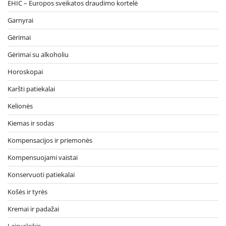
EHIC – Europos sveikatos draudimo kortelė
Garnyrai
Gėrimai
Gėrimai su alkoholiu
Horoskopai
Karšti patiekalai
Kelionės
Kiemas ir sodas
Kompensacijos ir priemonės
Kompensuojami vaistai
Konservuoti patiekalai
Košės ir tyrės
Kremai ir padažai
Laisvalaikis