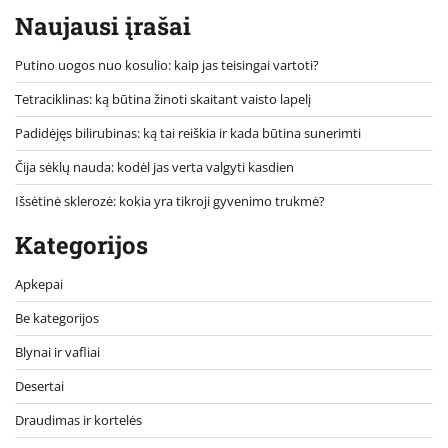
Naujausi įrašai
Putino uogos nuo kosulio: kaip jas teisingai vartoti?
Tetraciklinas: ką būtina žinoti skaitant vaisto lapelį
Padidėjęs bilirubinas: ką tai reiškia ir kada būtina sunerimti
Čija sėklų nauda: kodėl jas verta valgyti kasdien
Išsėtinė sklerozė: kokia yra tikroji gyvenimo trukmė?
Kategorijos
Apkepai
Be kategorijos
Blynai ir vafliai
Desertai
Draudimas ir kortelės