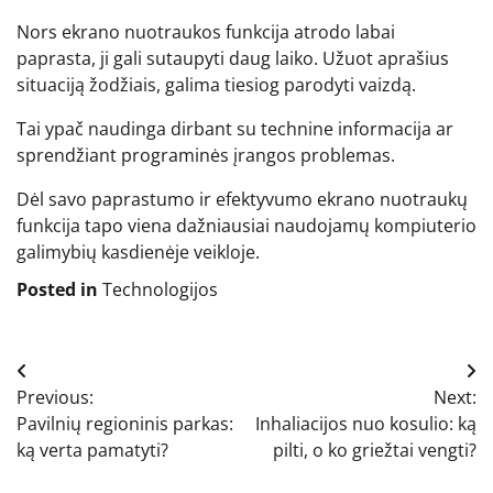
Nors ekrano nuotraukos funkcija atrodo labai
paprasta, ji gali sutaupyti daug laiko. Užuot aprašius
situaciją žodžiais, galima tiesiog parodyti vaizdą.
Tai ypač naudinga dirbant su technine informacija ar
sprendžiant programinės įrangos problemas.
Dėl savo paprastumo ir efektyvumo ekrano nuotraukų
funkcija tapo viena dažniausiai naudojamų kompiuterio
galimybių kasdienėje veikloje.
Posted in
Technologijos
Navigacija
Previous:
Next:
tarp
Pavilnių regioninis parkas:
Inhaliacijos nuo kosulio: ką
įrašų
ką verta pamatyti?
pilti, o ko griežtai vengti?