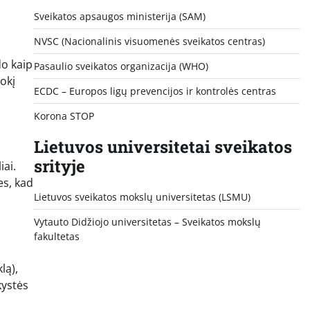
Sveikatos apsaugos ministerija (SAM)
NVSC (Nacionalinis visuomenės sveikatos centras)
do kaip
Pasaulio sveikatos organizacija (WHO)
kokį
ECDC – Europos ligų prevencijos ir kontrolės centras
Korona STOP
Lietuvos universitetai sveikatos
srityje
iai.
es, kad
Lietuvos sveikatos mokslų universitetas (LSMU)
Vytauto Didžiojo universitetas
– Sveikatos mokslų
fakultetas
lą),
kystės