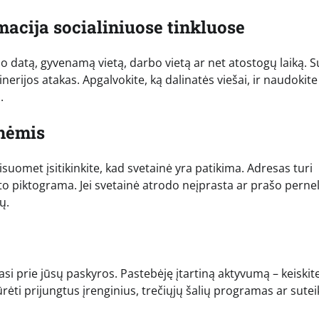
macija socialiniuose tinkluose
imo datą, gyvenamą vietą, darbo vietą ar net atostogų laiką. S
nerijos atakas. Apgalvokite, ką dalinatės viešai, ir naudokite
.
inėmis
uomet įsitikinkite, kad svetainė yra patikima. Adresas turi
kto piktograma. Jei svetainė atrodo neįprasta ar prašo perne
ų.
asi prie jūsų paskyros. Pastebėję įtartiną aktyvumą – keiskit
rėti prijungtus įrenginius, trečiųjų šalių programas ar sutei