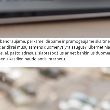
es bendraujame, perkame, dirbame ir pramogaujame skaitme
s: ar tikrai mūsų asmens duomenys yra saugūs? Kibernetinia
des, el. pašto adresus, slaptažodžius ar net bankinius duomen
menis kasdien naudojantis internetu.