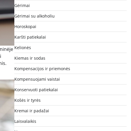
Gėrimai
Gėrimai su alkoholiu
Horoskopai
Karšti patiekalai
Kelionės
ninėje
i
Kiemas ir sodas
is.
Kompensacijos ir priemonės
Kompensuojami vaistai
Konservuoti patiekalai
Košės ir tyrės
Kremai ir padažai
Laisvalaikis