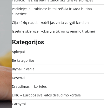
Tetraciklinas: ką būtina žinoti skaitant vaisto lapelį
Padidėjęs bilirubinas: ką tai reiškia ir kada būtina
sunerimti
Čija sėklų nauda: kodėl jas verta valgyti kasdien
Išsėtinė sklerozė: kokia yra tikroji gyvenimo trukmė?
Kategorijos
Apkepai
Be kategorijos
Blynai ir vafliai
Desertai
Draudimas ir kortelės
EHIC – Europos sveikatos draudimo kortelė
Garnyrai