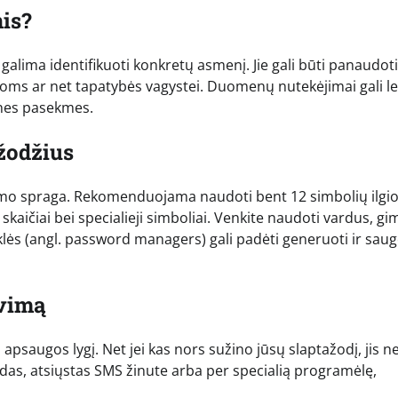
is?
alima identifikuoti konkretų asmenį. Jie gali būti panaudoti
ijoms ar net tapatybės vagystei. Duomenų nutekėjimai gali l
ines pasekmes.
ažodžius
ugumo spraga. Rekomenduojama naudoti bent 12 simbolių ilgi
skaičiai bei specialieji simboliai. Venkite naudoti vardus, g
lės (angl. password managers) gali padėti generuoti ir saug
avimą
apsaugos lygį. Net jei kas nors sužino jūsų slaptažodį, jis n
odas, atsiųstas SMS žinute arba per specialią programėlę,