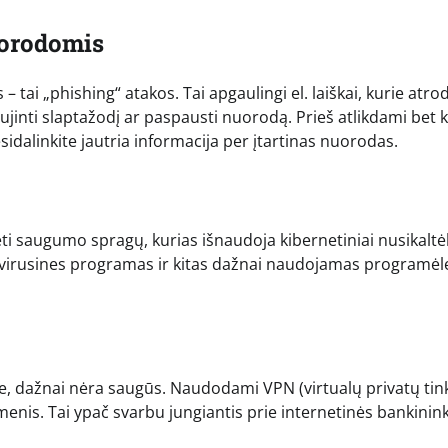
nuorodomis
tai „phishing“ atakos. Tai apgaulingi el. laiškai, kurie atro
tnaujinti slaptažodį ar paspausti nuorodą. Prieš atlikdami bet 
esidalinkite jautria informacija per įtartinas nuorodas.
i saugumo spragų, kurias išnaudoja kibernetiniai nusikaltėl
ntivirusines programas ir kitas dažnai naudojamas programėl
ose, dažnai nėra saugūs. Naudodami VPN (virtualų privatų tink
enis. Tai ypač svarbu jungiantis prie internetinės bankinin