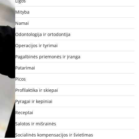
Ligos
Mityba
Namai
Odontologija ir ortodontija
Operacijos ir tyrimai
Pagalbinės priemonės ir įranga
Patarimai
Picos
Profilaktika ir skiepai
Pyragai ir kepiniai
Receptai
Salotos ir mišrainės
Socialinės kompensacijos ir švietimas