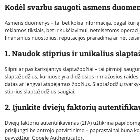
Kodėl svarbu saugoti asmens duomen
Asmens duomenys – tai bet kokia informacija, pagal kurią g
reklamos tikslais, bet ir sukčiavimui, neteisėtoms operac
finansinius nuostolius, reputacijos praradimą ar net teis
1. Naudok stiprius ir unikalius slapt
Silpni ar pasikartojantys slaptažodžiai – tai pirmoji sa
slaptažodžius, kuriuose yra didžiosios ir mažosios raidės, 
datas ar lengvai atspėjamus žodžius. Slaptažodžių tvarkyk
stiprius slaptažodžius saugiai.
2. Įjunkite dviejų faktorių autentifik
Dviejų faktorių autentifikavimas (2FA) užtikrina papildomą 
prisijungti be antrojo patvirtinimo – paprastai tai būna k
pavyzdžiui, Google Authenticator.