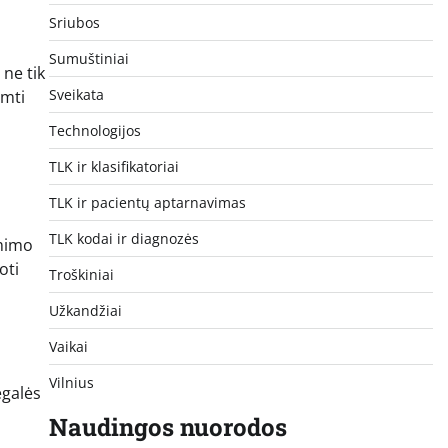
Sriubos
Sumuštiniai
 ne tik
Sveikata
emti
Technologijos
TLK ir klasifikatoriai
TLK ir pacientų aptarnavimas
o
TLK kodai ir diagnozės
imimo
oti
Troškiniai
Užkandžiai
Vaikai
Vilnius
egalės
Naudingos nuorodos