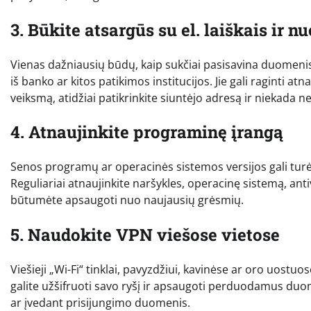
3. Būkite atsargūs su el. laiškais ir 
Vienas dažniausių būdų, kaip sukčiai pasisavina duomenis – 
iš banko ar kitos patikimos institucijos. Jie gali raginti a
veiksmą, atidžiai patikrinkite siuntėjo adresą ir niekada n
4. Atnaujinkite programinę įrangą
Senos programų ar operacinės sistemos versijos gali turėt
Reguliariai atnaujinkite naršykles, operacinę sistemą, a
būtumėte apsaugoti nuo naujausių grėsmių.
5. Naudokite VPN viešose vietose
Viešieji „Wi-Fi“ tinklai, pavyzdžiui, kavinėse ar oro uostu
galite užšifruoti savo ryšį ir apsaugoti perduodamus duom
ar įvedant prisijungimo duomenis.