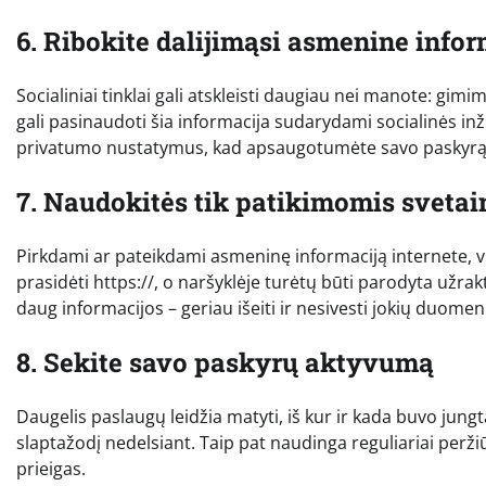
6. Ribokite dalijimąsi asmenine infor
Socialiniai tinklai gali atskleisti daugiau nei manote: gim
gali pasinaudoti šia informacija sudarydami socialinės inži
privatumo nustatymus, kad apsaugotumėte savo paskyrą
7. Naudokitės tik patikimomis sveta
Pirkdami ar pateikdami asmeninę informaciją internete, vis
prasidėti https://, o naršyklėje turėtų būti parodyta užra
daug informacijos – geriau išeiti ir nesivesti jokių duomen
8. Sekite savo paskyrų aktyvumą
Daugelis paslaugų leidžia matyti, iš kur ir kada buvo jungt
slaptažodį nedelsiant. Taip pat naudinga reguliariai peržiū
prieigas.