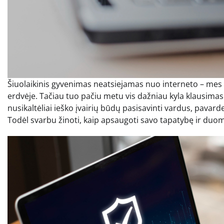
Šiuolaikinis gyvenimas neatsiejamas nuo interneto – m
erdvėje. Tačiau tuo pačiu metu vis dažniau kyla klausima
nusikaltėliai ieško įvairių būdų pasisavinti vardus, pavar
Todėl svarbu žinoti, kaip apsaugoti savo tapatybę ir duo