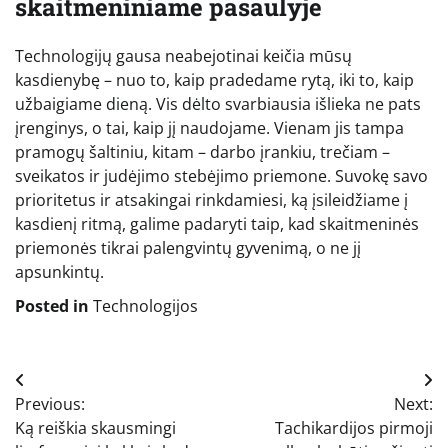
skaitmeniniame pasaulyje
Technologijų gausa neabejotinai keičia mūsų
kasdienybę – nuo to, kaip pradedame rytą, iki to, kaip
užbaigiame dieną. Vis dėlto svarbiausia išlieka ne pats
įrenginys, o tai, kaip jį naudojame. Vienam jis tampa
pramogų šaltiniu, kitam – darbo įrankiu, trečiam –
sveikatos ir judėjimo stebėjimo priemone. Suvokę savo
prioritetus ir atsakingai rinkdamiesi, ką įsileidžiame į
kasdienį ritmą, galime padaryti taip, kad skaitmeninės
priemonės tikrai palengvintų gyvenimą, o ne jį
apsunkintų.
Posted in
Technologijos
Navigacija
Previous:
Next:
tarp
Ką reiškia skausmingi
Tachikardijos pirmoji