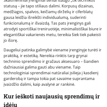
Skaitmeniniai įrenginiai seniai išaugo „tik technikos“
statusą – jie tapo stiliaus dalimi. Korpusų dizainas,
medžiagos, spalvos, keičiamų dirželių ir ciferblatų
gausa leidžia išreikšti individualumą, suderinti
funkcionalumą ir išvaizdą. Tas pats įrenginys gali
atrodyti sportiškai treniruotėje, minimalistiškai biure ir
elegantiškai vakarienės metu, tereikia šiek tiek pakeisti
jo išorę.
Daugeliui patinka galimybė viename įrenginyje turėti ir
praktiką, ir estetiką. Nereikia rinktis tarp grynai
techninio sprendimo ir gražaus aksesuaro – šiandien
dažniausiai galima gauti abu viename. Taip
technologiniai sprendimai natūraliai įsilieja į kasdienį
garderobą ir tampa tokia pat savaime suprantama
įvaizdžio dalimi, kaip avalynė ar rankinė.
Kur ieškoti naujausių sprendimų ir
idėjų