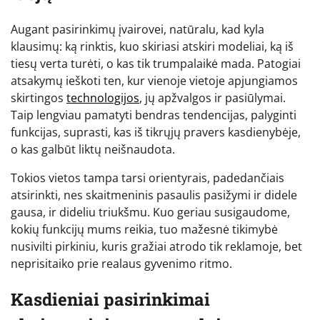
Augant pasirinkimų įvairovei, natūralu, kad kyla
klausimų: ką rinktis, kuo skiriasi atskiri modeliai, ką iš
tiesų verta turėti, o kas tik trumpalaikė mada. Patogiai
atsakymų ieškoti ten, kur vienoje vietoje apjungiamos
skirtingos
technologijos
, jų apžvalgos ir pasiūlymai.
Taip lengviau pamatyti bendras tendencijas, palyginti
funkcijas, suprasti, kas iš tikrųjų pravers kasdienybėje,
o kas galbūt liktų neišnaudota.
Tokios vietos tampa tarsi orientyrais, padedančiais
atsirinkti, nes skaitmeninis pasaulis pasižymi ir didele
gausa, ir dideliu triukšmu. Kuo geriau susigaudome,
kokių funkcijų mums reikia, tuo mažesnė tikimybė
nusivilti pirkiniu, kuris gražiai atrodo tik reklamoje, bet
neprisitaiko prie realaus gyvenimo ritmo.
Kasdieniai pasirinkimai