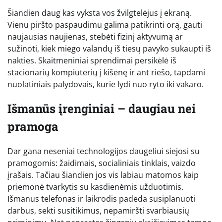
Šiandien daug kas vyksta vos žvilgtelėjus į ekraną.
Vienu piršto paspaudimu galima patikrinti orą, gauti
naujausias naujienas, stebėti fizinį aktyvumą ar
sužinoti, kiek miego valandų iš tiesų pavyko sukaupti iš
nakties. Skaitmeniniai sprendimai persikėlė iš
stacionarių kompiuterių į kišenę ir ant riešo, tapdami
nuolatiniais palydovais, kurie lydi nuo ryto iki vakaro.
Išmanūs įrenginiai – daugiau nei
pramoga
Dar gana neseniai technologijos daugeliui siejosi su
pramogomis: žaidimais, socialiniais tinklais, vaizdo
įrašais. Tačiau šiandien jos vis labiau matomos kaip
priemonė tvarkytis su kasdienėmis užduotimis.
Išmanus telefonas ir laikrodis padeda susiplanuoti
darbus, sekti susitikimus, nepamiršti svarbiausių