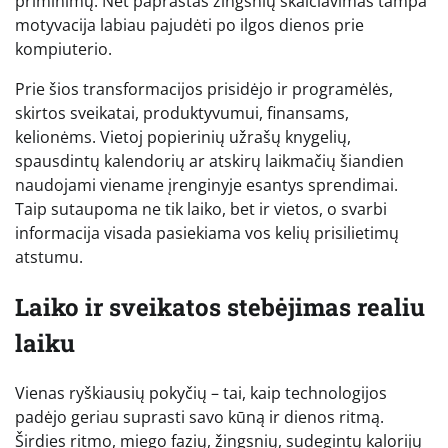
priminimų. Net paprastas žingsnių skaičiavimas tampa
motyvacija labiau pajudėti po ilgos dienos prie
kompiuterio.
Prie šios transformacijos prisidėjo ir programėlės,
skirtos sveikatai, produktyvumui, finansams,
kelionėms. Vietoj popierinių užrašų knygelių,
spausdintų kalendorių ar atskirų laikmačių šiandien
naudojami viename įrenginyje esantys sprendimai.
Taip sutaupoma ne tik laiko, bet ir vietos, o svarbi
informacija visada pasiekiama vos kelių prisilietimų
atstumu.
Laiko ir sveikatos stebėjimas realiu
laiku
Vienas ryškiausių pokyčių – tai, kaip technologijos
padėjo geriau suprasti savo kūną ir dienos ritmą.
Širdies ritmo, miego fazių, žingsnių, sudegintų kalorijų