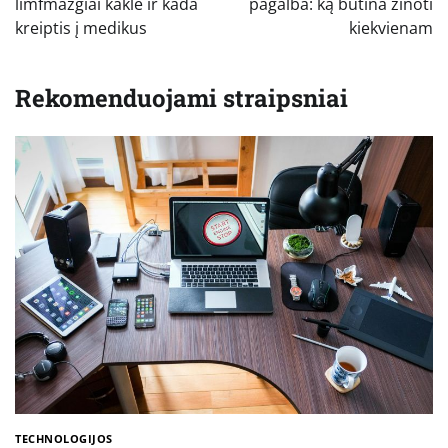
įrašų
limfmazgiai kakle ir kada
pagalba: ką būtina žinoti
kreiptis į medikus
kiekvienam
Rekomenduojami straipsniai
TECHNOLOGIJOS