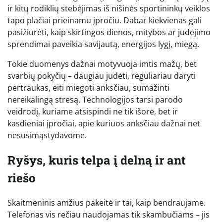
ir kitų rodiklių stebėjimas iš nišinės sportininkų veiklos
tapo plačiai prieinamu įpročiu. Dabar kiekvienas gali
pasižiūrėti, kaip skirtingos dienos, mitybos ar judėjimo
sprendimai paveikia savijautą, energijos lygį, miegą.
Tokie duomenys dažnai motyvuoja imtis mažų, bet
svarbių pokyčių – daugiau judėti, reguliariau daryti
pertraukas, eiti miegoti anksčiau, sumažinti
nereikalingą stresą. Technologijos tarsi parodo
veidrodį, kuriame atsispindi ne tik išorė, bet ir
kasdieniai įpročiai, apie kuriuos anksčiau dažnai net
nesusimąstydavome.
Ryšys, kuris telpa į delną ir ant
riešo
Skaitmeninis amžius pakeitė ir tai, kaip bendraujame.
Telefonas vis rečiau naudojamas tik skambučiams – jis