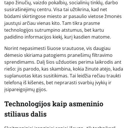
tapo žinučių, vaizdo pokalbių, socialinių tinklų, darbo
susirašinėjimų centru. Visa tai užtikrina, kad net
būdami skirtingose miesto ar pasaulio vietose žmonės
jaustųsi arčiau vienas kito. Tam tikra prasme
technologijos sutrumpino atstumus, bet kartu
padidino informacijos kiekį, kurį kasdien matome.
Norint nepasimesti šiuose srautuose, vis daugiau
dėmesio skiriama patogiems pranešimų filtravimo
sprendimams. Dalį šios užduoties perima laikrodis ant
riešo: jis parodo, kas skambina, kokia žinutė atėjo, kada
suplanuotas kitas susitikimas. Tai leidžia rečiau traukti
telefoną iš kišenės, bet neprarasti svarbių įvykių ir
įsipareigojimų gijos.
Technologijos kaip asmeninio
stiliaus dalis