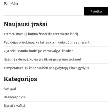
Paieška
Paieška
Naujausi įrašai
Tetraciklinas: ką būtina žinoti skaitant vaisto lapelį
Padidėjęs bilirubinas: ką tai reiškia ir kada būtina sunerimti
Čija sėklų nauda: kodėl jas verta valgyti kasdien
Išsėtinė sklerozė: kokia yra tikroji gyvenimo trukmė?
Temperatūra 38: kada skubėti pas gydytoją ir kaip gydytis
Kategorijos
Apkepai
Be kategorijos
Blynai ir vafliai