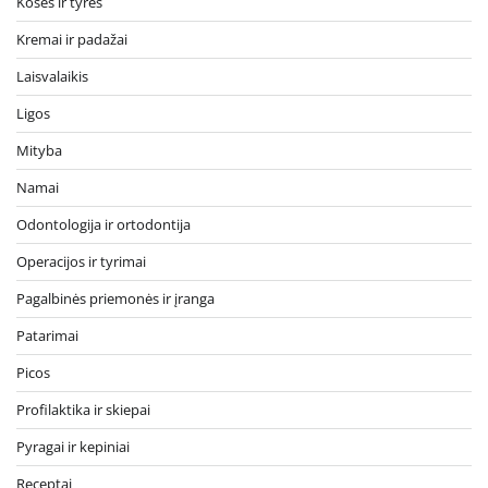
Košės ir tyrės
Kremai ir padažai
Laisvalaikis
Ligos
Mityba
Namai
Odontologija ir ortodontija
Operacijos ir tyrimai
Pagalbinės priemonės ir įranga
Patarimai
Picos
Profilaktika ir skiepai
Pyragai ir kepiniai
Receptai