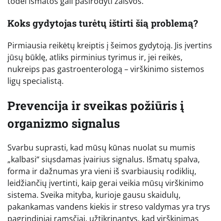
todėl išmatos gali pasirodyti žalsvos.
Koks gydytojas turėtų ištirti šią problemą?
Pirmiausia reikėtų kreiptis į šeimos gydytoją. Jis įvertins
jūsų būklę, atliks pirminius tyrimus ir, jei reikės,
nukreips pas gastroenterologą – virškinimo sistemos
ligų specialistą.
Prevencija ir sveikas požiūris į
organizmo signalus
Svarbu suprasti, kad mūsų kūnas nuolat su mumis
„kalbasi“ siųsdamas įvairius signalus. Išmatų spalva,
forma ir dažnumas yra vieni iš svarbiausių rodiklių,
leidžiančių įvertinti, kaip gerai veikia mūsų virškinimo
sistema. Sveika mityba, kurioje gausu skaidulų,
pakankamas vandens kiekis ir streso valdymas yra trys
pagrindiniai ramsčiai, užtikrinantys, kad virškinimas