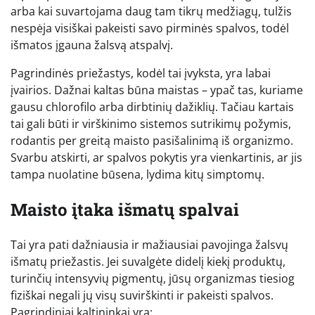
arba kai suvartojama daug tam tikrų medžiagų, tulžis
nespėja visiškai pakeisti savo pirminės spalvos, todėl
išmatos įgauna žalsvą atspalvį.
Pagrindinės priežastys, kodėl tai įvyksta, yra labai
įvairios. Dažnai kaltas būna maistas – ypač tas, kuriame
gausu chlorofilo arba dirbtinių dažiklių. Tačiau kartais
tai gali būti ir virškinimo sistemos sutrikimų požymis,
rodantis per greitą maisto pasišalinimą iš organizmo.
Svarbu atskirti, ar spalvos pokytis yra vienkartinis, ar jis
tampa nuolatine būsena, lydima kitų simptomų.
Maisto įtaka išmatų spalvai
Tai yra pati dažniausia ir mažiausiai pavojinga žalsvų
išmatų priežastis. Jei suvalgėte didelį kiekį produktų,
turinčių intensyvių pigmentų, jūsų organizmas tiesiog
fiziškai negali jų visų suvirškinti ir pakeisti spalvos.
Pagrindiniai kaltininkai yra: