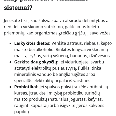
sistemai?
Jei esate tikri, kad žalsva spalva atsirado dėl mitybos ar
nedidelio virškinimo sutrikimo, galite imtis keleto
priemonių, kad organizmas greičiau grįžtų į savo vėžes:
Laikykitės dietos:
Venkite aštraus, riebaus, kepto
maisto bei alkoholio. Rinkitės lengvai virškinamą
maistą: ryžius, virtą vištieną, bananus, džiūvėsius.
Gerkite daug skysčių:
Jei viduriuojate, svarbu
atstatyti elektrolitų pusiausvyrą. Puikiai tinka
mineralinis vanduo be angliarūgštės arba
specialūs elektrolitų tirpalai iš vaistinės.
Probiotikai:
Jei spalvos pokytį sukėlė antibiotikų
kursas, įtraukite į mitybą probiotikų turinčių
maisto produktų (natūralus jogurtas, kefyras,
rauginti kopūstai) arba įsigykite geros kokybės
papildų.