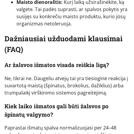
Maisto dienoraštis:
Kurį laiką užsirašinėkite, ką
valgėte. Tai padės suprasti, ar spalvos pokytis yra
susijęs su konkrečiu maisto produktu, kurio jūsų
organizmas netoleruoja.
Dažniausiai užduodami klausimai
(FAQ)
Ar žalsvos išmatos visada reiškia ligą?
Ne, tikrai ne. Daugeliu atvejų tai yra tiesioginė reakcija į
suvartotą maistą (špinatus, brokolius, dažiklius) arba
trumpalaikį virškinimo sistemos pagreitėjimą.
Kiek laiko išmatos gali būti žalsvos po
špinatų valgymo?
Paprastai išmatų spalva normalizuojasi per 24–48