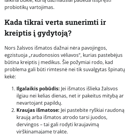
probiotikų vartojimas.
Kada tikrai verta sunerimti ir
kreiptis į gydytoją?
Nors žalsvos išmatos dažnai nėra pavojingos,
egzistuoja „raudonosios vėliavos“, kurias pastebėjus
būtina kreiptis į medikus. Šie požymiai rodo, kad
problema gali būti rimtesnė nei tik suvalgytas špinatų
kekė:
Ilgalaikis pobūdis:
Jei išmatos išlieka žalsvos
ilgiau nei kelias dienas, net ir pakeitus mitybą ar
nevartojant papildų.
Kraujas išmatose:
Jei pastebite ryškiai raudoną
kraują arba išmatos atrodo tarsi juodos,
dervingos – tai gali rodyti kraujavimą
virškinamajame trakte.