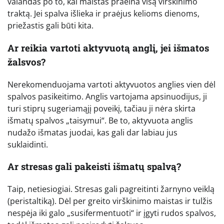
valandas po to, kai maistas praeina visą virškinimo
traktą. Jei spalva išlieka ir praėjus kelioms dienoms,
priežastis gali būti kita.
Ar reikia vartoti aktyvuotą anglį, jei išmatos
žalsvos?
Nerekomenduojama vartoti aktyvuotos anglies vien dėl
spalvos pasikeitimo. Anglis vartojama apsinuodijus, ji
turi stiprų sugeriamąjį poveikį, tačiau ji nėra skirta
išmatų spalvos „taisymui“. Be to, aktyvuota anglis
nudažo išmatas juodai, kas gali dar labiau jus
suklaidinti.
Ar stresas gali pakeisti išmatų spalvą?
Taip, netiesiogiai. Stresas gali pagreitinti žarnyno veiklą
(peristaltiką). Dėl per greito virškinimo maistas ir tulžis
nespėja iki galo „susifermentuoti“ ir įgyti rudos spalvos,