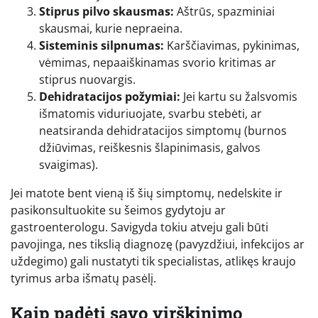
Stiprus pilvo skausmas:
Aštrūs, spazminiai
skausmai, kurie nepraeina.
Sisteminis silpnumas:
Karščiavimas, pykinimas,
vėmimas, nepaaiškinamas svorio kritimas ar
stiprus nuovargis.
Dehidratacijos požymiai:
Jei kartu su žalsvomis
išmatomis viduriuojate, svarbu stebėti, ar
neatsiranda dehidratacijos simptomų (burnos
džiūvimas, reiškesnis šlapinimasis, galvos
svaigimas).
Jei matote bent vieną iš šių simptomų, nedelskite ir
pasikonsultuokite su šeimos gydytoju ar
gastroenterologu. Savigyda tokiu atveju gali būti
pavojinga, nes tikslią diagnozę (pavyzdžiui, infekcijos ar
uždegimo) gali nustatyti tik specialistas, atlikęs kraujo
tyrimus arba išmatų pasėlį.
Kaip padėti savo virškinimo