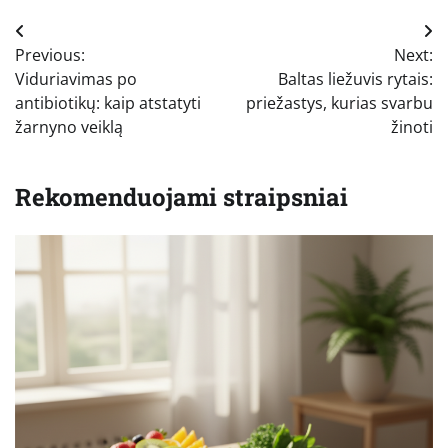
Navigacija
Previous:
Next:
tarp
Viduriavimas po
Baltas liežuvis rytais:
įrašų
antibiotikų: kaip atstatyti
priežastys, kurias svarbu
žarnyno veiklą
žinoti
Rekomenduojami straipsniai