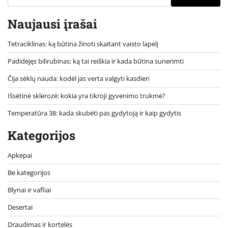
Naujausi įrašai
Tetraciklinas: ką būtina žinoti skaitant vaisto lapelį
Padidėjęs bilirubinas: ką tai reiškia ir kada būtina sunerimti
Čija sėklų nauda: kodėl jas verta valgyti kasdien
Išsėtinė sklerozė: kokia yra tikroji gyvenimo trukmė?
Temperatūra 38: kada skubėti pas gydytoją ir kaip gydytis
Kategorijos
Apkepai
Be kategorijos
Blynai ir vafliai
Desertai
Draudimas ir kortelės