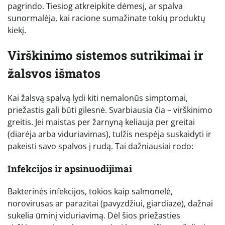
pagrindo. Tiesiog atkreipkite dėmesį, ar spalva
sunormalėja, kai racione sumažinate tokių produktų
kiekį.
Virškinimo sistemos sutrikimai ir
žalsvos išmatos
Kai žalsvą spalvą lydi kiti nemalonūs simptomai,
priežastis gali būti gilesnė. Svarbiausia čia – virškinimo
greitis. Jei maistas per žarnyną keliauja per greitai
(diarėja arba viduriavimas), tulžis nespėja suskaidyti ir
pakeisti savo spalvos į rudą. Tai dažniausiai rodo:
Infekcijos ir apsinuodijimai
Bakterinės infekcijos, tokios kaip salmonelė,
norovirusas ar parazitai (pavyzdžiui, giardiazė), dažnai
sukelia ūminį viduriavimą. Dėl šios priežasties