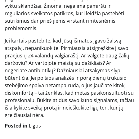
vyktų sklandžiai. Žinoma, negalima pamiršti ir
reguliarios sveikatos patikros, kuri leidžia pastebėti
sutrikimus dar prieš jiems virstant rimtesnėmis
problemomis.
Jei kartais pastebite, kad jūsų išmatos įgavo žalsvą
atspalvį, nepanikuokite. Pirmiausia atsigręžkite į savo
praėjusių 24 valandų valgiaraštį. Ar valgėte daug žalių
daržovių? Ar vartojote maistą su dažikliais? Ar
negeriate antibiotikų? Dažniausiai atsakymas slypi
būtent čia. Jei po šios analizės ir porą dienų trukusio
stebėjimo spalva netampa ruda, o jūs jaučiate kitokį
diskomfortą – tai ženklas, kad metas pasikonsultuoti su
profesionalu. Būkite atidūs savo kūno signalams, tačiau
išlaikykite sveiką protą ir neieškokite ligų ten, kur jų
greičiausiai nėra.
Posted in
Ligos