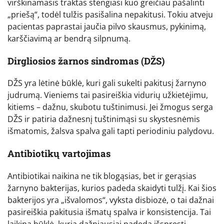
virškinamasis traktas stengiasi kuo greičiau pašalinti
„priešą“, todėl tulžis pasišalina nepakitusi. Tokiu atveju
pacientas paprastai jaučia pilvo skausmus, pykinimą,
karščiavimą ar bendrą silpnumą.
Dirgliosios žarnos sindromas (DŽS)
DŽS yra lėtinė būklė, kuri gali sukelti pakitusį žarnyno
judrumą. Vieniems tai pasireiškia vidurių užkietėjimu,
kitiems – dažnu, skubotu tuštinimusi. Jei žmogus serga
DŽS ir patiria dažnesnį tuštinimąsi su skystesnėmis
išmatomis, žalsva spalva gali tapti periodiniu palydovu.
Antibiotikų vartojimas
Antibiotikai naikina ne tik blogąsias, bet ir gerąsias
žarnyno bakterijas, kurios padeda skaidyti tulžį. Kai šios
bakterijos yra „išvalomos“, vyksta disbiozė, o tai dažnai
pasireiškia pakitusia išmatų spalva ir konsistencija. Tai
laikina būklė, kurią dažniausiai padeda išspręsti