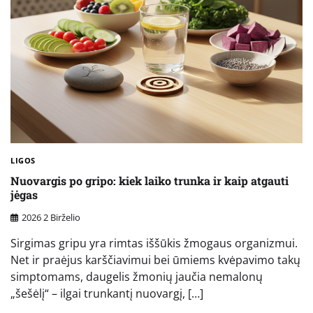
LIGOS
Nuovargis po gripo: kiek laiko trunka ir kaip atgauti
jėgas
2026 2 Birželio
Sirgimas gripu yra rimtas iššūkis žmogaus organizmui.
Net ir praėjus karščiavimui bei ūmiems kvėpavimo takų
simptomams, daugelis žmonių jaučia nemalonų
„šešėlį“ – ilgai trunkantį nuovargį, […]