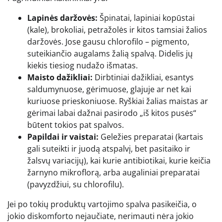
Lapinės daržovės:
Špinatai, lapiniai kopūstai
(kale), brokoliai, petražolės ir kitos tamsiai žalios
daržovės. Jose gausu chlorofilo – pigmento,
suteikiančio augalams žalią spalvą. Didelis jų
kiekis tiesiog nudažo išmatas.
Maisto dažikliai:
Dirbtiniai dažikliai, esantys
saldumynuose, gėrimuose, glajuje ar net kai
kuriuose prieskoniuose. Ryškiai žalias maistas ar
gėrimai labai dažnai pasirodo „iš kitos pusės“
būtent tokios pat spalvos.
Papildai ir vaistai:
Geležies preparatai (kartais
gali suteikti ir juodą atspalvį, bet pasitaiko ir
žalsvų variacijų), kai kurie antibiotikai, kurie keičia
žarnyno mikroflorą, arba augaliniai preparatai
(pavyzdžiui, su chlorofilu).
Jei po tokių produktų vartojimo spalva pasikeičia, o
jokio diskomforto nejaučiate, nerimauti nėra jokio