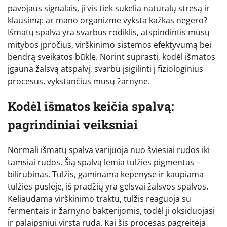
pavojaus signalais, ji vis tiek sukelia natūralų stresą ir
klausimą: ar mano organizme vyksta kažkas negero?
Išmatų spalva yra svarbus rodiklis, atspindintis mūsų
mitybos įpročius, virškinimo sistemos efektyvumą bei
bendrą sveikatos būklę. Norint suprasti, kodėl išmatos
įgauna žalsvą atspalvį, svarbu įsigilinti į fiziologinius
procesus, vykstančius mūsų žarnyne.
Kodėl išmatos keičia spalvą:
pagrindiniai veiksniai
Normali išmatų spalva varijuoja nuo šviesiai rudos iki
tamsiai rudos. Šią spalvą lemia tulžies pigmentas –
bilirubinas. Tulžis, gaminama kepenyse ir kaupiama
tulžies pūslėje, iš pradžių yra gelsvai žalsvos spalvos.
Keliaudama virškinimo traktu, tulžis reaguoja su
fermentais ir žarnyno bakterijomis, todėl ji oksiduojasi
ir palaipsniui virsta ruda. Kai šis procesas pagreitėja