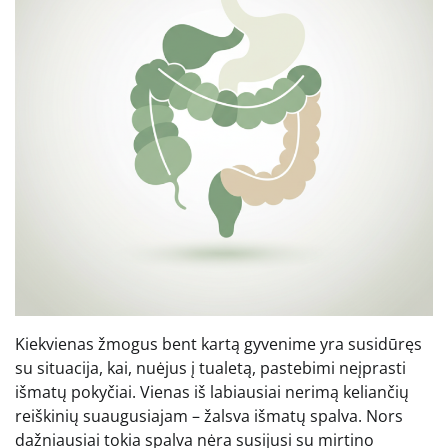
Kiekvienas žmogus bent kartą gyvenime yra susidūręs
su situacija, kai, nuėjus į tualetą, pastebimi neįprasti
išmatų pokyčiai. Vienas iš labiausiai nerimą keliančių
reiškinių suaugusiajam – žalsva išmatų spalva. Nors
dažniausiai tokia spalva nėra susijusi su mirtino