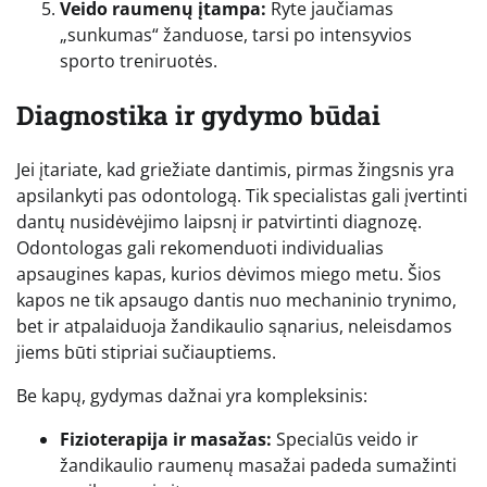
Veido raumenų įtampa:
Ryte jaučiamas
„sunkumas“ žanduose, tarsi po intensyvios
sporto treniruotės.
Diagnostika ir gydymo būdai
Jei įtariate, kad griežiate dantimis, pirmas žingsnis yra
apsilankyti pas odontologą. Tik specialistas gali įvertinti
dantų nusidėvėjimo laipsnį ir patvirtinti diagnozę.
Odontologas gali rekomenduoti individualias
apsaugines kapas, kurios dėvimos miego metu. Šios
kapos ne tik apsaugo dantis nuo mechaninio trynimo,
bet ir atpalaiduoja žandikaulio sąnarius, neleisdamos
jiems būti stipriai sučiauptiems.
Be kapų, gydymas dažnai yra kompleksinis:
Fizioterapija ir masažas:
Specialūs veido ir
žandikaulio raumenų masažai padeda sumažinti