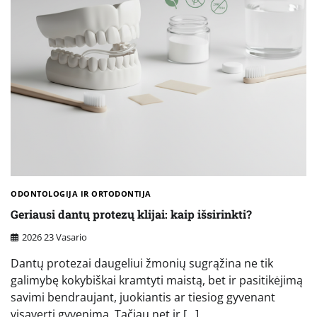
ODONTOLOGIJA IR ORTODONTIJA
Geriausi dantų protezų klijai: kaip išsirinkti?
2026 23 Vasario
Dantų protezai daugeliui žmonių sugrąžina ne tik
galimybę kokybiškai kramtyti maistą, bet ir pasitikėjimą
savimi bendraujant, juokiantis ar tiesiog gyvenant
visavertį gyvenimą. Tačiau net ir […]