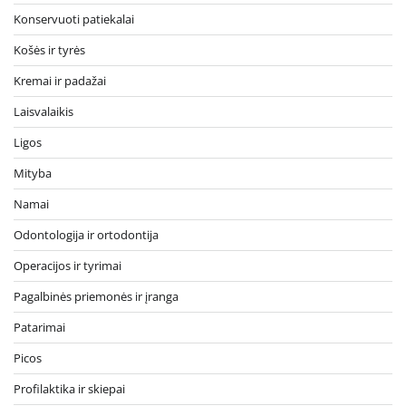
Konservuoti patiekalai
Košės ir tyrės
Kremai ir padažai
Laisvalaikis
Ligos
Mityba
Namai
Odontologija ir ortodontija
Operacijos ir tyrimai
Pagalbinės priemonės ir įranga
Patarimai
Picos
Profilaktika ir skiepai