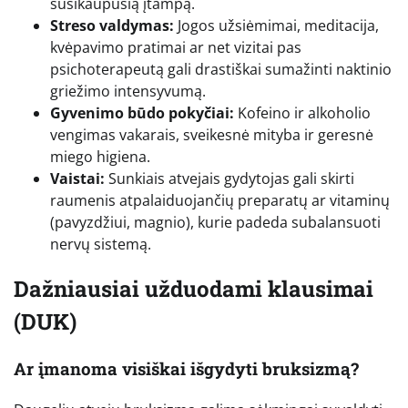
susikaupusią įtampą.
Streso valdymas:
Jogos užsiėmimai, meditacija,
kvėpavimo pratimai ar net vizitai pas
psichoterapeutą gali drastiškai sumažinti naktinio
griežimo intensyvumą.
Gyvenimo būdo pokyčiai:
Kofeino ir alkoholio
vengimas vakarais, sveikesnė mityba ir geresnė
miego higiena.
Vaistai:
Sunkiais atvejais gydytojas gali skirti
raumenis atpalaiduojančių preparatų ar vitaminų
(pavyzdžiui, magnio), kurie padeda subalansuoti
nervų sistemą.
Dažniausiai užduodami klausimai
(DUK)
Ar įmanoma visiškai išgydyti bruksizmą?