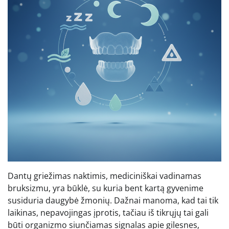
Dantų griežimas naktimis, mediciniškai vadinamas
bruksizmu, yra būklė, su kuria bent kartą gyvenime
susiduria daugybė žmonių. Dažnai manoma, kad tai tik
laikinas, nepavojingas įprotis, tačiau iš tikrųjų tai gali
būti organizmo siunčiamas signalas apie gilesnes,