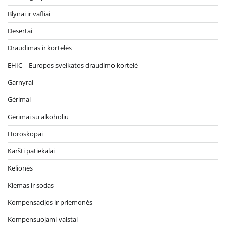
Blynai ir vafliai
Desertai
Draudimas ir kortelės
EHIC – Europos sveikatos draudimo kortelė
Garnyrai
Gėrimai
Gėrimai su alkoholiu
Horoskopai
Karšti patiekalai
Kelionės
Kiemas ir sodas
Kompensacijos ir priemonės
Kompensuojami vaistai