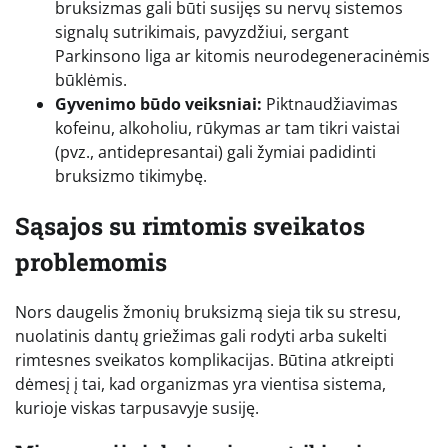
bruksizmas gali būti susijęs su nervų sistemos
signalų sutrikimais, pavyzdžiui, sergant
Parkinsono liga ar kitomis neurodegeneracinėmis
būklėmis.
Gyvenimo būdo veiksniai:
Piktnaudžiavimas
kofeinu, alkoholiu, rūkymas ar tam tikri vaistai
(pvz., antidepresantai) gali žymiai padidinti
bruksizmo tikimybę.
Sąsajos su rimtomis sveikatos
problemomis
Nors daugelis žmonių bruksizmą sieja tik su stresu,
nuolatinis dantų griežimas gali rodyti arba sukelti
rimtesnes sveikatos komplikacijas. Būtina atkreipti
dėmesį į tai, kad organizmas yra vientisa sistema,
kurioje viskas tarpusavyje susiję.