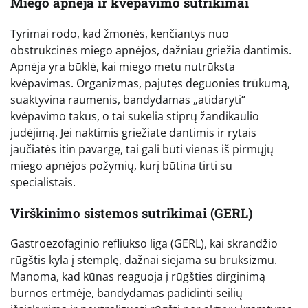
Miego apnėja ir kvėpavimo sutrikimai
Tyrimai rodo, kad žmonės, kenčiantys nuo
obstrukcinės miego apnėjos, dažniau griežia dantimis.
Apnėja yra būklė, kai miego metu nutrūksta
kvėpavimas. Organizmas, pajutęs deguonies trūkumą,
suaktyvina raumenis, bandydamas „atidaryti“
kvėpavimo takus, o tai sukelia stiprų žandikaulio
judėjimą. Jei naktimis griežiate dantimis ir rytais
jaučiatės itin pavargę, tai gali būti vienas iš pirmųjų
miego apnėjos požymių, kurį būtina tirti su
specialistais.
Virškinimo sistemos sutrikimai (GERL)
Gastroezofaginio refliukso liga (GERL), kai skrandžio
rūgštis kyla į stemplę, dažnai siejama su bruksizmu.
Manoma, kad kūnas reaguoja į rūgšties dirginimą
burnos ertmėje, bandydamas padidinti seilių