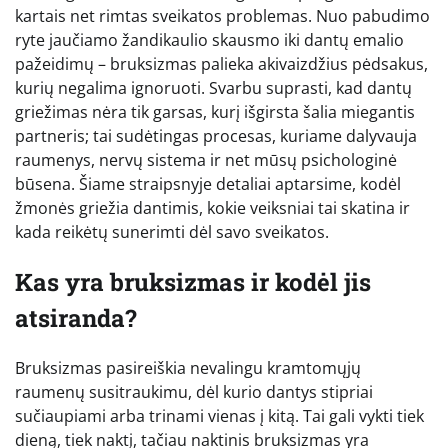
kartais net rimtas sveikatos problemas. Nuo pabudimo
ryte jaučiamo žandikaulio skausmo iki dantų emalio
pažeidimų – bruksizmas palieka akivaizdžius pėdsakus,
kurių negalima ignoruoti. Svarbu suprasti, kad dantų
griežimas nėra tik garsas, kurį išgirsta šalia miegantis
partneris; tai sudėtingas procesas, kuriame dalyvauja
raumenys, nervų sistema ir net mūsų psichologinė
būsena. Šiame straipsnyje detaliai aptarsime, kodėl
žmonės griežia dantimis, kokie veiksniai tai skatina ir
kada reikėtų sunerimti dėl savo sveikatos.
Kas yra bruksizmas ir kodėl jis
atsiranda?
Bruksizmas pasireiškia nevalingu kramtomųjų
raumenų susitraukimu, dėl kurio dantys stipriai
sučiaupiami arba trinami vienas į kitą. Tai gali vykti tiek
dieną, tiek naktį, tačiau naktinis bruksizmas yra