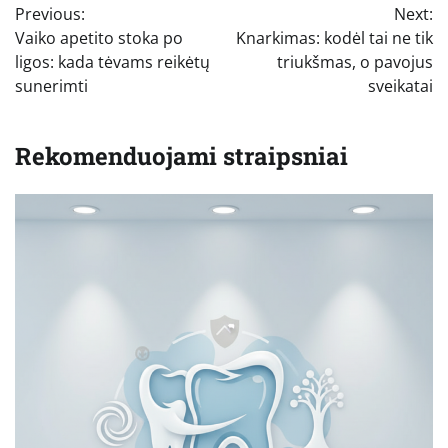
Previous:
Next:
tarp
Vaiko apetito stoka po
Knarkimas: kodėl tai ne tik
įrašų
ligos: kada tėvams reikėtų
triukšmas, o pavojus
sunerimti
sveikatai
Rekomenduojami straipsniai