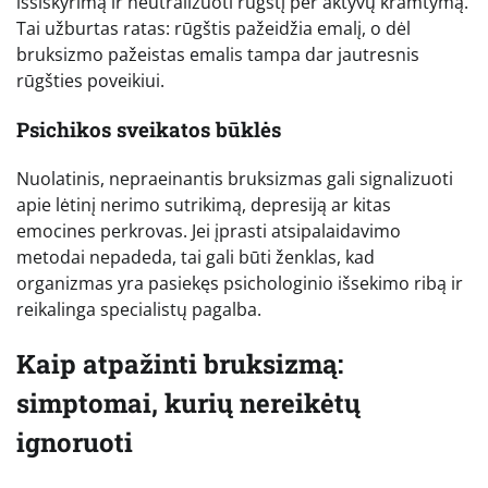
išsiskyrimą ir neutralizuoti rūgštį per aktyvų kramtymą.
Tai užburtas ratas: rūgštis pažeidžia emalį, o dėl
bruksizmo pažeistas emalis tampa dar jautresnis
rūgšties poveikiui.
Psichikos sveikatos būklės
Nuolatinis, nepraeinantis bruksizmas gali signalizuoti
apie lėtinį nerimo sutrikimą, depresiją ar kitas
emocines perkrovas. Jei įprasti atsipalaidavimo
metodai nepadeda, tai gali būti ženklas, kad
organizmas yra pasiekęs psichologinio išsekimo ribą ir
reikalinga specialistų pagalba.
Kaip atpažinti bruksizmą:
simptomai, kurių nereikėtų
ignoruoti