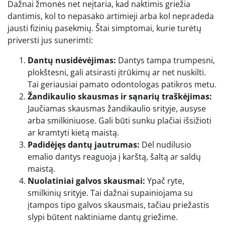
Dažnai žmonės net neįtaria, kad naktimis griežia
dantimis, kol to nepasako artimieji arba kol nepradeda
jausti fizinių pasekmių. Štai simptomai, kurie turėtų
priversti jus sunerimti:
Dantų nusidėvėjimas:
Dantys tampa trumpesni,
plokštesni, gali atsirasti įtrūkimų ar net nuskilti.
Tai geriausiai pamato odontologas patikros metu.
Žandikaulio skausmas ir sąnarių traškėjimas:
Jaučiamas skausmas žandikaulio srityje, ausyse
arba smilkiniuose. Gali būti sunku plačiai išsižioti
ar kramtyti kietą maistą.
Padidėjęs dantų jautrumas:
Dėl nudilusio
emalio dantys reaguoja į karštą, šaltą ar saldų
maistą.
Nuolatiniai galvos skausmai:
Ypač ryte,
smilkinių srityje. Tai dažnai supainiojama su
įtampos tipo galvos skausmais, tačiau priežastis
slypi būtent naktiniame dantų griežime.