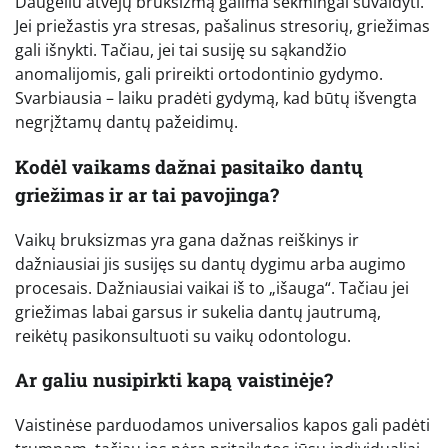
Daugeliu atvejų bruksizmą galima sėkmingai suvaldyti.
Jei priežastis yra stresas, pašalinus stresorių, griežimas
gali išnykti. Tačiau, jei tai susiję su sąkandžio
anomalijomis, gali prireikti ortodontinio gydymo.
Svarbiausia – laiku pradėti gydymą, kad būtų išvengta
negrįžtamų dantų pažeidimų.
Kodėl vaikams dažnai pasitaiko dantų
griežimas ir ar tai pavojinga?
Vaikų bruksizmas yra gana dažnas reiškinys ir
dažniausiai jis susijęs su dantų dygimu arba augimo
procesais. Dažniausiai vaikai iš to „išauga“. Tačiau jei
griežimas labai garsus ir sukelia dantų jautrumą,
reikėtų pasikonsultuoti su vaikų odontologu.
Ar galiu nusipirkti kapą vaistinėje?
Vaistinėse parduodamos universalios kapos gali padėti