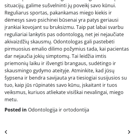
situacijų, galime sušvelninti jų poveikį savo kūnui.
Reguliarus sportas, pakankamas miego kiekis ir
dėmesys savo psichinei būsenai yra patys geriausi
įrankiai kovojant su bruksizmu. Taip pat labai svarbu
reguliariai lankytis pas odontologą, net jei nejaučiate
akivaizdžių skausmų. Odontologas gali pastebėti
pirmuosius emalio dilimo požymius tada, kai pacientas
dar nejaučia jokių simptomų. Tai leidžia imtis
priemonių laiku ir išvengti brangaus, sudėtingo ir
skausmingo gydymo ateityje. Atminkite, kad jūsų
šypsena ir bendra savijauta yra tiesiogiai susijusios su
tuo, kaip jūs rūpinatės savo kūnu, įskaitant ir tuos
veiksmus, kuriuos atliekate visiškai nevalingai, miego
metu.
Posted in
Odontologija ir ortodontija
Navigacija