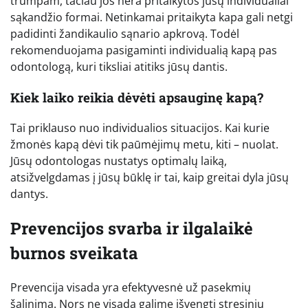
trumpam, tačiau jos nėra pritaikytos jūsų individualiai
sąkandžio formai. Netinkamai pritaikyta kapa gali netgi
padidinti žandikaulio sąnario apkrovą. Todėl
rekomenduojama pasigaminti individualią kapą pas
odontologą, kuri tiksliai atitiks jūsų dantis.
Kiek laiko reikia dėvėti apsauginę kapą?
Tai priklauso nuo individualios situacijos. Kai kurie
žmonės kapą dėvi tik paūmėjimų metu, kiti – nuolat.
Jūsų odontologas nustatys optimalų laiką,
atsižvelgdamas į jūsų būklę ir tai, kaip greitai dyla jūsų
dantys.
Prevencijos svarba ir ilgalaikė
burnos sveikata
Prevencija visada yra efektyvesnė už pasekmių
šalinimą. Nors ne visada galime išvengti stresinių