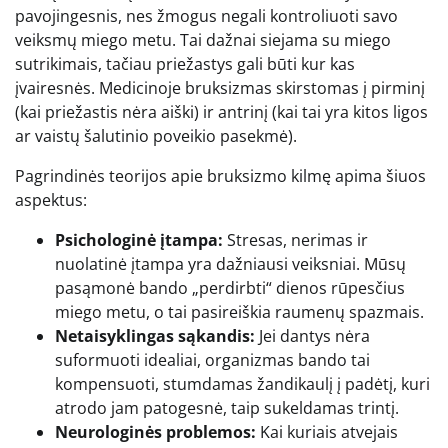
pavojingesnis, nes žmogus negali kontroliuoti savo
veiksmų miego metu. Tai dažnai siejama su miego
sutrikimais, tačiau priežastys gali būti kur kas
įvairesnės. Medicinoje bruksizmas skirstomas į pirminį
(kai priežastis nėra aiški) ir antrinį (kai tai yra kitos ligos
ar vaistų šalutinio poveikio pasekmė).
Pagrindinės teorijos apie bruksizmo kilmę apima šiuos
aspektus:
Psichologinė įtampa:
Stresas, nerimas ir
nuolatinė įtampa yra dažniausi veiksniai. Mūsų
pasąmonė bando „perdirbti“ dienos rūpesčius
miego metu, o tai pasireiškia raumenų spazmais.
Netaisyklingas sąkandis:
Jei dantys nėra
suformuoti idealiai, organizmas bando tai
kompensuoti, stumdamas žandikaulį į padėtį, kuri
atrodo jam patogesnė, taip sukeldamas trintį.
Neurologinės problemos:
Kai kuriais atvejais