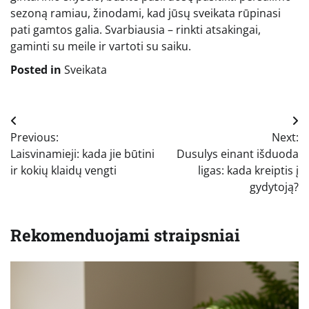
sezoną ramiau, žinodami, kad jūsų sveikata rūpinasi
pati gamtos galia. Svarbiausia – rinkti atsakingai,
gaminti su meile ir vartoti su saiku.
Posted in
Sveikata
Navigacija
Previous:
Next:
tarp
Laisvinamieji: kada jie būtini
Dusulys einant išduoda
įrašų
ir kokių klaidų vengti
ligas: kada kreiptis į
gydytoją?
Rekomenduojami straipsniai