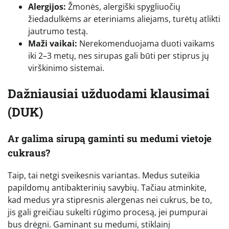
Alergijos:
Žmonės, alergiški spygliuočių
žiedadulkėms ar eteriniams aliejams, turėtų atlikti
jautrumo testą.
Maži vaikai:
Nerekomenduojama duoti vaikams
iki 2–3 metų, nes sirupas gali būti per stiprus jų
virškinimo sistemai.
Dažniausiai užduodami klausimai
(DUK)
Ar galima sirupą gaminti su medumi vietoje
cukraus?
Taip, tai netgi sveikesnis variantas. Medus suteikia
papildomų antibakterinių savybių. Tačiau atminkite,
kad medus yra stipresnis alergenas nei cukrus, be to,
jis gali greičiau sukelti rūgimo procesą, jei pumpurai
bus drėgni. Gaminant su medumi, stiklainį