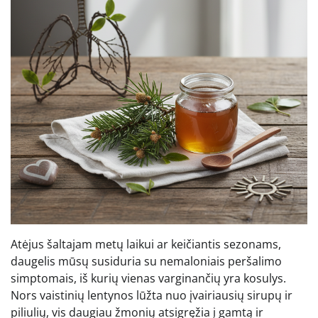
Atėjus šaltajam metų laikui ar keičiantis sezonams,
daugelis mūsų susiduria su nemaloniais peršalimo
simptomais, iš kurių vienas varginančių yra kosulys.
Nors vaistinių lentynos lūžta nuo įvairiausių sirupų ir
piliulių, vis daugiau žmonių atsigręžia į gamtą ir