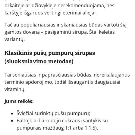
orkaitėje ar džiovyklėje nerekomenduojama, nes
karštyje išgaruos vertingi eteriniai aliejai.
Tačiau populiariausias ir skaniausias būdas vartoti šią
gamtos dovaną – pasigaminti sirupą. Štai keletas
variantų.
Klasikinis pušų pumpurų sirupas
(sluoksniavimo metodas)
Tai seniausias ir paprasčiausias būdas, nereikalaujantis
terminio apdorojimo, todėl išsaugantis daugiausiai
vitaminų.
Jums reikės:
Šviežiai surinktų pušų pumpurų;
Baltojo arba rudojo cukraus (santykis su
pumpurais maždaug 1:1 arba 1:1,5).