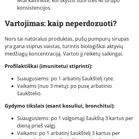
lėtai kaitinkite, kol skystis sutirštės iki sirupo
konsistencijos.
Vartojimas: kaip neperdozuoti?
Nors tai natūralus produktas, pušų pumpurų sirupas
yra gana stiprus vaistas, turintis biologiškai aktyvių
medžiagų koncentraciją. Vartoti jį reikėtų saikingai.
Profilaktiškai (imunitetui stiprinti):
Suaugusiems: po 1 arbatinį šaukštelį ryte.
Vaikams (nuo 3 metų): po pusę arbatinio
šaukštelio.
Gydymo tikslais (esant kosuliui, bronchitui):
Suaugusiems: po 1 valgomąjį šaukštą 3 kartus per
dieną prieš valgį.
Vaikams: po 1 arbatinį šaukštelį 3 kartus per