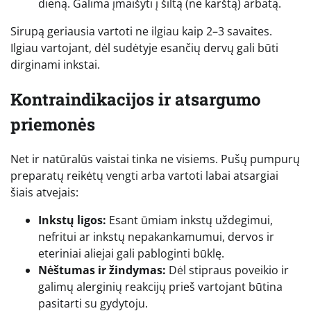
dieną. Galima įmaišyti į šiltą (ne karštą) arbatą.
Sirupą geriausia vartoti ne ilgiau kaip 2–3 savaites.
Ilgiau vartojant, dėl sudėtyje esančių dervų gali būti
dirginami inkstai.
Kontraindikacijos ir atsargumo
priemonės
Net ir natūralūs vaistai tinka ne visiems. Pušų pumpurų
preparatų reikėtų vengti arba vartoti labai atsargiai
šiais atvejais:
Inkstų ligos:
Esant ūmiam inkstų uždegimui,
nefritui ar inkstų nepakankamumui, dervos ir
eteriniai aliejai gali pabloginti būklę.
Nėštumas ir žindymas:
Dėl stipraus poveikio ir
galimų alerginių reakcijų prieš vartojant būtina
pasitarti su gydytoju.