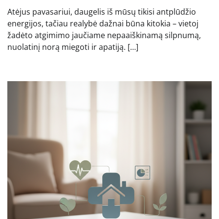
Atėjus pavasariui, daugelis iš mūsų tikisi antplūdžio
energijos, tačiau realybė dažnai būna kitokia – vietoj
žadėto atgimimo jaučiame nepaaiškinamą silpnumą,
nuolatinį norą miegoti ir apatiją. […]