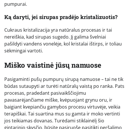
pumpurai.
Ką daryti, jei sirupas pradėjo kristalizuotis?
Cukraus kristalizacija yra natūralus procesas ir tai
nereiškia, kad sirupas sugedo. Jį galima švelniai
pašildyti vandens vonelėje, kol kristalai ištirps, ir toliau
sėkmingai vartoti.
Miško vaistinė jūsų namuose
Pasigaminti pušų pumpurų sirupą namuose – tai ne tik
būdas sutaupyti ar turėti natūralų vaistą po ranka. Pats
procesas, pradedant pasivaikščiojimu
pavasarėjančiame miške, kvėpuojant grynu oru, ir
baigiant kvepiančiu gamybos procesu virtuvėje, veikia
terapiškai. Tai suartina mus su gamta ir moko vertinti
jos teikiamas dovanas. Turėdami stiklainėlį šio
gintarinio skysčio, būsite pasiruošę pasitikti peršalimo