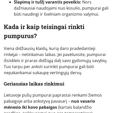
Šlapimą ir tulžį varantis poveikis:
Nors
dažniausiai naudojami nuo kosulio, pumpurai gali
būti naudingi ir švelniam organizmo valymui.
Kada ir kaip teisingai rinkti
pumpurus?
Viena didžiausių klaidų, kurią daro pradedantieji
rinkėjai – netinkamas laikas. Jei pavėluosite, pumpurai
išsiskleis ir praras didžiąją dalį savo gydomųjų savybių.
Tuo tarpu per anksti surinkti pumpurai gali būti
nepakankamai sukaupę vertingųjų dervų.
Geriausias laikas rinkimui
Lietuvoje pušų pumpurai paprastai renkami žiemos
pabaigoje arba ankstyvą pavasarį –
nuo vasario
mėnesio iki kovo pabaigos
(kartais balandžio