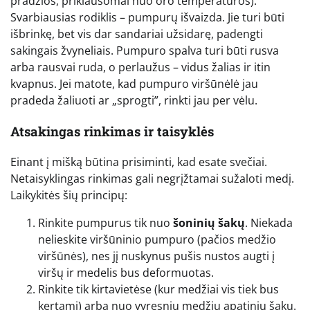
pradžios, priklausomai nuo oro temperatūros).
Svarbiausias rodiklis – pumpurų išvaizda. Jie turi būti
išbrinkę, bet vis dar sandariai užsidarę, padengti
sakingais žvyneliais. Pumpuro spalva turi būti rusva
arba rausvai ruda, o perlaužus – vidus žalias ir itin
kvapnus. Jei matote, kad pumpuro viršūnėlė jau
pradeda žaliuoti ar „sprogti”, rinkti jau per vėlu.
Atsakingas rinkimas ir taisyklės
Einant į mišką būtina prisiminti, kad esate svečiai.
Netaisyklingas rinkimas gali negrįžtamai sužaloti medį.
Laikykitės šių principų:
Rinkite pumpurus tik nuo
šoninių šakų
. Niekada
nelieskite viršūninio pumpuro (pačios medžio
viršūnės), nes jį nuskynus pušis nustos augti į
viršų ir medelis bus deformuotas.
Rinkite tik kirtavietėse (kur medžiai vis tiek bus
kertami) arba nuo vyresnių medžių apatinių šakų.