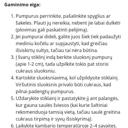
Gaminimo eiga:
Pumpurus perrinkite, pašalinkite spyglius ar
šakeles. Plauti jų nereikia, nebent jie labai dulkėti
(plovimas gali paskatinti pelijimą).
Jei pumpurai dideli, galite juos šiek tiek padaužyti
mediniu kočėlu ar supjaustyti, kad greičiau
išsiskirtų sultys, tačiau tai nėra būtina.
Į švarų stiklinį indą berkite sluoksnį pumpurų
(apie 1-2 cm), tada užpilkite tokio pat storio
cukraus sluoksniu.
Kartokite sluoksniavimą, kol užpildysite stiklainį.
Viršutinis sluoksnis privalo būti cukraus, kad
pilnai padengtų pumpurus.
Uždarykite stiklainį ir pastatykite jį ant palangės,
kur gauna saulės šviesos (kai kurie šaltiniai
rekomenduoja tamsią vietą, tačiau saulė greitina
cukraus tirpimą ir syvų išsiskyrimą).
Laikykite kambario temperatūroje 2–4 savaites.