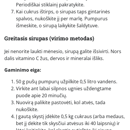
Periodiškai stiklainį pakratykite.
Kai cukrus ištirps, o sirupas taps gintarinės
spalvos, nukoškite jį per marlę. Pumpurus
išmeskite, o sirupą laikykite šaldytuve.
Greitasis sirupas (virimo metodas)
Jei nenorite laukti mėnesio, sirupą galite išsivirti. Nors
dalis vitamino C žus, dervos ir mineralai išliks.
Gaminimo eiga:
50 g pušų pumpurų užpilkite 0,5 litro vandens.
Virkite ant labai silpnos ugnies uždengtame
puode apie 20 minučių.
Nuovirą palikite pastovėti, kol atvės, tada
nukoškite.
Į gautą skystį įdėkite 0,5 kg cukraus (arba medaus,
bet jį dėkite tik skysčiui atvėsus iki 40 laipsnių) ir