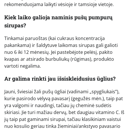
rekomenduojama laikyti vėsioje ir tamsioje vietoje.
Kiek laiko galioja naminis pušų pumpurų
sirupas?
Tinkamai paruoštas (kai cukraus koncentracija
pakankama) ir šaldytuve laikomas sirupas gali galioti
nuo 6 iki 12 mėnesių. Jei pastebėjote pelėsį, pakito
kvapas ar atsirado burbuliukų (rūgimas), produkto
vartoti negalima.
Ar galima rinkti jau išsiskleidusius ūglius?
Jauni, šviesiai žali pušų ūgliai (vadinami „spygliukais”),
kurie pasirodo vėlyvą pavasarį (gegužės mėn.), taip pat
yra valgomi ir naudingi, tačiau jų cheminė sudėtis
skiriasi. Jie turi mažiau dervų, bet daugiau vitamino C. Iš
jų taip pat gaminami sirupai, tačiau klasikiniam vaistui
nuo kosulio geriau tinka žieminiai/ankstyvo pavasario