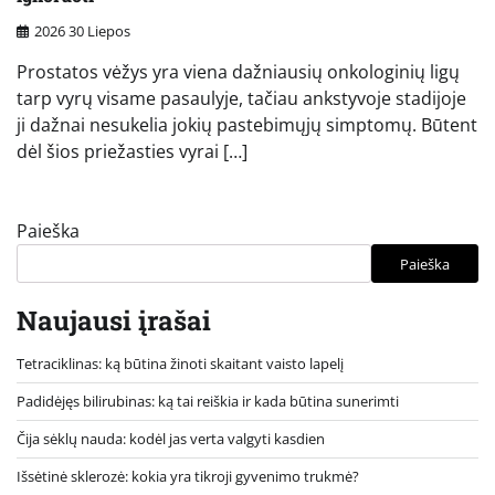
2026 30 Liepos
Prostatos vėžys yra viena dažniausių onkologinių ligų
tarp vyrų visame pasaulyje, tačiau ankstyvoje stadijoje
ji dažnai nesukelia jokių pastebimųjų simptomų. Būtent
dėl šios priežasties vyrai […]
Paieška
Paieška
Naujausi įrašai
Tetraciklinas: ką būtina žinoti skaitant vaisto lapelį
Padidėjęs bilirubinas: ką tai reiškia ir kada būtina sunerimti
Čija sėklų nauda: kodėl jas verta valgyti kasdien
Išsėtinė sklerozė: kokia yra tikroji gyvenimo trukmė?