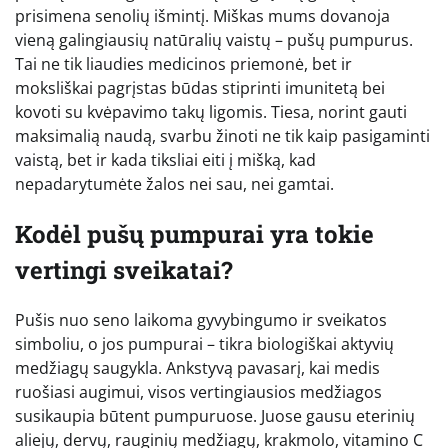
prisimena senolių išmintį. Miškas mums dovanoja
vieną galingiausių natūralių vaistų – pušų pumpurus.
Tai ne tik liaudies medicinos priemonė, bet ir
moksliškai pagrįstas būdas stiprinti imunitetą bei
kovoti su kvėpavimo takų ligomis. Tiesa, norint gauti
maksimalią naudą, svarbu žinoti ne tik kaip pasigaminti
vaistą, bet ir kada tiksliai eiti į mišką, kad
nepadarytumėte žalos nei sau, nei gamtai.
Kodėl pušų pumpurai yra tokie
vertingi sveikatai?
Pušis nuo seno laikoma gyvybingumo ir sveikatos
simboliu, o jos pumpurai – tikra biologiškai aktyvių
medžiagų saugykla. Ankstyvą pavasarį, kai medis
ruošiasi augimui, visos vertingiausios medžiagos
susikaupia būtent pumpuruose. Juose gausu eterinių
aliejų, dervų, rauginių medžiagų, krakmolo, vitamino C