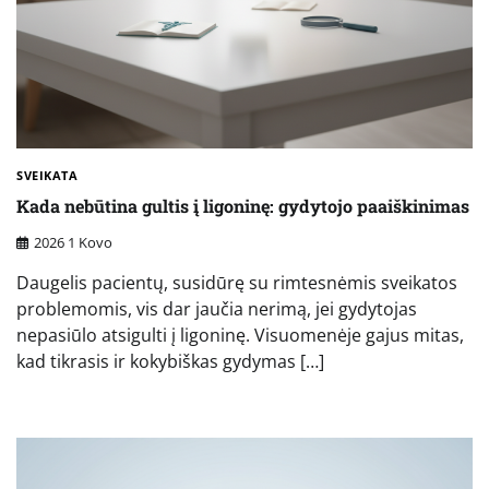
SVEIKATA
Kada nebūtina gultis į ligoninę: gydytojo paaiškinimas
2026 1 Kovo
Daugelis pacientų, susidūrę su rimtesnėmis sveikatos
problemomis, vis dar jaučia nerimą, jei gydytojas
nepasiūlo atsigulti į ligoninę. Visuomenėje gajus mitas,
kad tikrasis ir kokybiškas gydymas […]