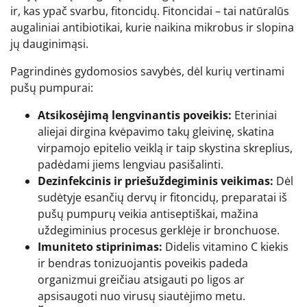
ir, kas ypač svarbu, fitoncidų. Fitoncidai – tai natūralūs
augaliniai antibiotikai, kurie naikina mikrobus ir slopina
jų dauginimąsi.
Pagrindinės gydomosios savybės, dėl kurių vertinami
pušų pumpurai:
Atsikosėjimą lengvinantis poveikis:
Eteriniai
aliejai dirgina kvėpavimo takų gleivinę, skatina
virpamojo epitelio veiklą ir taip skystina skreplius,
padėdami jiems lengviau pasišalinti.
Dezinfekcinis ir priešuždegiminis veikimas:
Dėl
sudėtyje esančių dervų ir fitoncidų, preparatai iš
pušų pumpurų veikia antiseptiškai, mažina
uždegiminius procesus gerklėje ir bronchuose.
Imuniteto stiprinimas:
Didelis vitamino C kiekis
ir bendras tonizuojantis poveikis padeda
organizmui greičiau atsigauti po ligos ar
apsisaugoti nuo virusų siautėjimo metu.