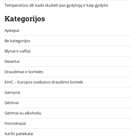
Temperatūra 38: kada skubėti pas gydytoją ir kaip gydytis
Kategorijos
Apkepai
Be kategorijos
Blynai ir vafliai
Desertai
Draudimas ir kortelės
EHIC – Europos sveikatos draudimo kortelė
Garnyrai
Gėrimai
Gėrimai su alkoholiu
Horoskopai
Karšti patiekalai