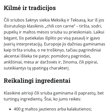
Kilmė ir tradicijos
Čili sriubos šaknys siekia Meksiką ir Teksasą, kur iš jos
išsirutuliojo klasikinis „chili con carne“ – tiršta, sodri,
pupelių ir maltos mėsos sriuba su prieskoniais. Laikui
bėgant, šis patiekalas išplito po visą pasaulį ir įgavo
įvairių interpretacijų. Europoje jis dažniau gaminamas
kaip tiršta sriuba, o ne troškinys, tačiau pagrindiniai
akcentai išlieka tie patys: pomidorų pagrindas,
ankštiniai, mėsa ar daržovės ir, žinoma, čili pipirai,
suteikiantys tą ypatingą charakterį.
Reikalingi ingredientai
Klasikinė aitrioji čili sriuba gaminama iš paprastų, bet
turtingų ingredientų. Štai, ko jums reikės:
400 g maltos jautienos arba kalakutienos;