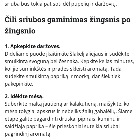
sriuba bus tokia pat soti dėl pupelių ir daržovių.
Čili sriubos gaminimas žingsnis po
žingsnio
1. Apkepkite daržoves.
Dideliame puode įkaitinkite šlakelį aliejaus ir sudėkite
smulkintą svogūną bei česnaką. Kepkite kelias minutes,
kol jie suminkštės ir pradės skleisti aromatą. Tada
sudėkite smulkintą papriką ir morką, dar šiek tiek
pakepinkite.
2. Įdėkite mėsą.
Suberkite maltą jautieną ar kalakutieną, maišykite, kol
mėsa tolygiai apskrus ir nebeliks žalių gabalėlių. Šiame
etape galite pagardinti druska, pipirais, kuminu ir
saldžiąja paprika – šie prieskoniai suteikia sriubai
pagrindinį aromatą.