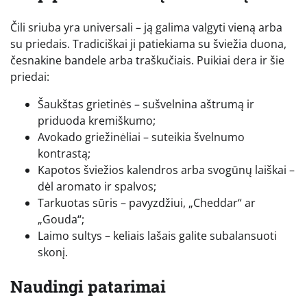
Čili sriuba yra universali – ją galima valgyti vieną arba
su priedais. Tradiciškai ji patiekiama su šviežia duona,
česnakine bandele arba traškučiais. Puikiai dera ir šie
priedai:
Šaukštas grietinės – sušvelnina aštrumą ir
priduoda kremiškumo;
Avokado griežinėliai – suteikia švelnumo
kontrastą;
Kapotos šviežios kalendros arba svogūnų laiškai –
dėl aromato ir spalvos;
Tarkuotas sūris – pavyzdžiui, „Cheddar“ ar
„Gouda“;
Laimo sultys – keliais lašais galite subalansuoti
skonį.
Naudingi patarimai