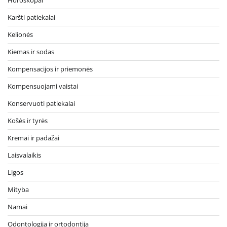
Horoskopai
Karšti patiekalai
Kelionės
Kiemas ir sodas
Kompensacijos ir priemonės
Kompensuojami vaistai
Konservuoti patiekalai
Košės ir tyrės
Kremai ir padažai
Laisvalaikis
Ligos
Mityba
Namai
Odontologija ir ortodontija