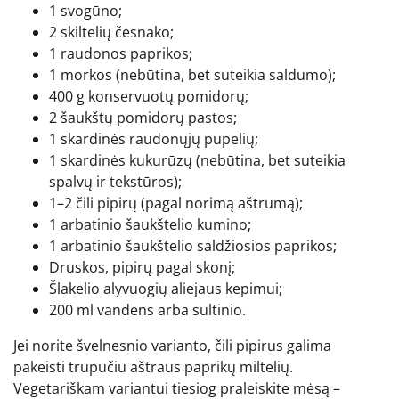
1 svogūno;
2 skiltelių česnako;
1 raudonos paprikos;
1 morkos (nebūtina, bet suteikia saldumo);
400 g konservuotų pomidorų;
2 šaukštų pomidorų pastos;
1 skardinės raudonųjų pupelių;
1 skardinės kukurūzų (nebūtina, bet suteikia
spalvų ir tekstūros);
1–2 čili pipirų (pagal norimą aštrumą);
1 arbatinio šaukštelio kumino;
1 arbatinio šaukštelio saldžiosios paprikos;
Druskos, pipirų pagal skonį;
Šlakelio alyvuogių aliejaus kepimui;
200 ml vandens arba sultinio.
Jei norite švelnesnio varianto, čili pipirus galima
pakeisti trupučiu aštraus paprikų miltelių.
Vegetariškam variantui tiesiog praleiskite mėsą –