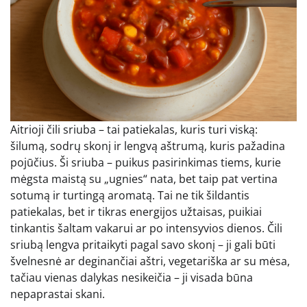
Aitrioji čili sriuba – tai patiekalas, kuris turi viską:
šilumą, sodrų skonį ir lengvą aštrumą, kuris pažadina
pojūčius. Ši sriuba – puikus pasirinkimas tiems, kurie
mėgsta maistą su „ugnies“ nata, bet taip pat vertina
sotumą ir turtingą aromatą. Tai ne tik šildantis
patiekalas, bet ir tikras energijos užtaisas, puikiai
tinkantis šaltam vakarui ar po intensyvios dienos. Čili
sriubą lengva pritaikyti pagal savo skonį – ji gali būti
švelnesnė ar deginančiai aštri, vegetariška ar su mėsa,
tačiau vienas dalykas nesikeičia – ji visada būna
nepaprastai skani.