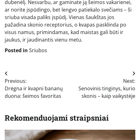
dubenėlį. Nesvarbu, ar gaminate ją šeimos vakarienei,
ar norite įspūdingo, bet lengvo patiekalo svečiams – ši
sriuba visada paliks įspūdį. Vienas šaukštas jos
pažadina skonio receptorius, o kvapas pasklinda po
visus namus, primindamas, kad maistas gali būti ir
jaukus, ir jaudinantis vienu metu.
Posted in
Sriubos
Navigacija
Previous:
Next:
tarp
Drėgna ir kvapni bananų
Senovinis tinginys, kurio
įrašų
duona: šeimos favoritas
skonis – kaip vaikystėje
Rekomenduojami straipsniai