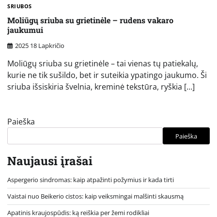
SRIUBOS
Moliūgų sriuba su grietinėle – rudens vakaro
jaukumui
2025 18 Lapkričio
Moliūgų sriuba su grietinėle – tai vienas tų patiekalų,
kurie ne tik sušildo, bet ir suteikia ypatingo jaukumo. Ši
sriuba išsiskiria švelnia, kreminė tekstūra, ryškia […]
Paieška
Paieška
Naujausi įrašai
Aspergerio sindromas: kaip atpažinti požymius ir kada tirti
Vaistai nuo Beikerio cistos: kaip veiksmingai malšinti skausmą
Apatinis kraujospūdis: ką reiškia per žemi rodikliai