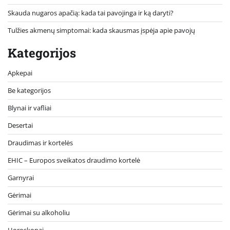
Skauda nugaros apačią: kada tai pavojinga ir ką daryti?
Tulžies akmenų simptomai: kada skausmas įspėja apie pavojų
Kategorijos
Apkepai
Be kategorijos
Blynai ir vafliai
Desertai
Draudimas ir kortelės
EHIC – Europos sveikatos draudimo kortelė
Garnyrai
Gėrimai
Gėrimai su alkoholiu