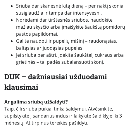
Sriuba dar skanesnė kitą dieną – per naktį skoniai
susiglaudžia ir tampa dar intensyvesni.
Norėdami dar tirštesnės sriubos, naudokite
mažiau skysčio arba įmaišykite šaukštą pomidorų
pastos papildomai.
Galite naudoti ir pupelių mišinį – raudonąsias,
baltąsias ar juodąsias pupeles.
Jei sriuba per aštri, įdėkite šaukštelį cukraus arba
grietinės – tai padės subalansuoti skonį.
DUK – dažniausiai užduodami
klausimai
Ar galima sriubą užšaldyti?
Taip, čili sriuba puikiai tinka šaldymui. Atvėsinkite,
supilstykite į sandarius indus ir laikykite šaldiklyje iki 3
mėnesių. Atitirpinus tereikės pašildyti.