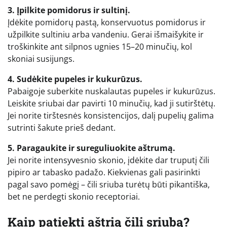
3. Įpilkite pomidorus ir sultinį.
Įdėkite pomidorų pastą, konservuotus pomidorus ir
užpilkite sultiniu arba vandeniu. Gerai išmaišykite ir
troškinkite ant silpnos ugnies 15–20 minučių, kol
skoniai susijungs.
4. Sudėkite pupeles ir kukurūzus.
Pabaigoje suberkite nuskalautas pupeles ir kukurūzus.
Leiskite sriubai dar pavirti 10 minučių, kad ji sutirštėtų.
Jei norite tirštesnės konsistencijos, dalį pupelių galima
sutrinti šakute prieš dedant.
5. Paragaukite ir sureguliuokite aštrumą.
Jei norite intensyvesnio skonio, įdėkite dar truputį čili
pipiro ar tabasko padažo. Kiekvienas gali pasirinkti
pagal savo pomėgį – čili sriuba turėtų būti pikantiška,
bet ne perdegti skonio receptoriai.
Kaip patiekti aštrią čili sriubą?