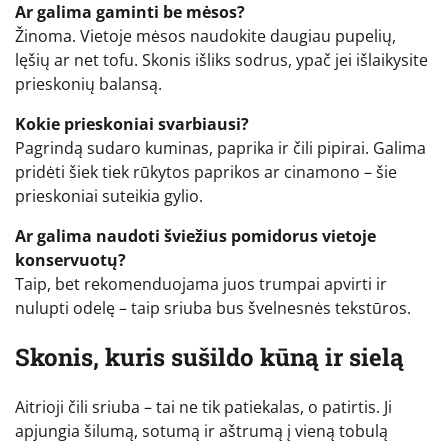
Ar galima gaminti be mėsos?
Žinoma. Vietoje mėsos naudokite daugiau pupelių,
lęšių ar net tofu. Skonis išliks sodrus, ypač jei išlaikysite
prieskonių balansą.
Kokie prieskoniai svarbiausi?
Pagrindą sudaro kuminas, paprika ir čili pipirai. Galima
pridėti šiek tiek rūkytos paprikos ar cinamono – šie
prieskoniai suteikia gylio.
Ar galima naudoti šviežius pomidorus vietoje
konservuotų?
Taip, bet rekomenduojama juos trumpai apvirti ir
nulupti odelę – taip sriuba bus švelnesnės tekstūros.
Skonis, kuris sušildo kūną ir sielą
Aitrioji čili sriuba – tai ne tik patiekalas, o patirtis. Ji
apjungia šilumą, sotumą ir aštrumą į vieną tobulą