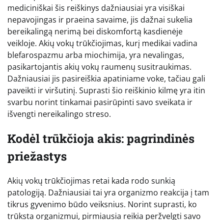
mediciniškai šis reiškinys dažniausiai yra visiškai
nepavojingas ir praeina savaime, jis dažnai sukelia
bereikalingą nerimą bei diskomfortą kasdienėje
veikloje. Akių vokų trūkčiojimas, kurį medikai vadina
blefarospazmu arba miochimija, yra nevalingas,
pasikartojantis akių vokų raumenų susitraukimas.
Dažniausiai jis pasireiškia apatiniame voke, tačiau gali
paveikti ir viršutinį. Suprasti šio reiškinio kilmę yra itin
svarbu norint tinkamai pasirūpinti savo sveikata ir
išvengti nereikalingo streso.
Kodėl trūkčioja akis: pagrindinės
priežastys
Akių vokų trūkčiojimas retai kada rodo sunkią
patologiją. Dažniausiai tai yra organizmo reakcija į tam
tikrus gyvenimo būdo veiksnius. Norint suprasti, ko
trūksta organizmui, pirmiausia reikia peržvelgti savo