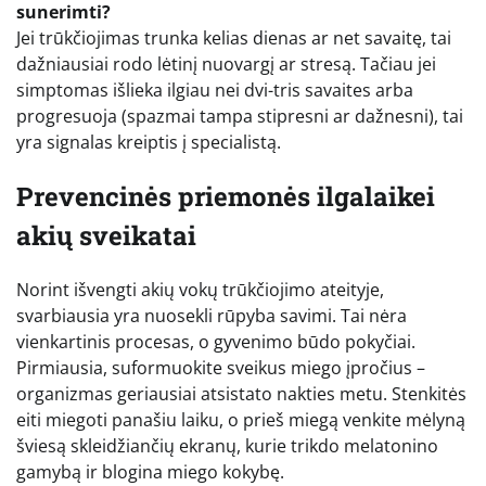
sunerimti?
Jei trūkčiojimas trunka kelias dienas ar net savaitę, tai
dažniausiai rodo lėtinį nuovargį ar stresą. Tačiau jei
simptomas išlieka ilgiau nei dvi-tris savaites arba
progresuoja (spazmai tampa stipresni ar dažnesni), tai
yra signalas kreiptis į specialistą.
Prevencinės priemonės ilgalaikei
akių sveikatai
Norint išvengti akių vokų trūkčiojimo ateityje,
svarbiausia yra nuosekli rūpyba savimi. Tai nėra
vienkartinis procesas, o gyvenimo būdo pokyčiai.
Pirmiausia, suformuokite sveikus miego įpročius –
organizmas geriausiai atsistato nakties metu. Stenkitės
eiti miegoti panašiu laiku, o prieš miegą venkite mėlyną
šviesą skleidžiančių ekranų, kurie trikdo melatonino
gamybą ir blogina miego kokybę.