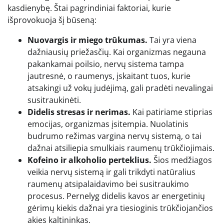
kasdienybę. Štai pagrindiniai faktoriai, kurie
išprovokuoja šį būseną:
Nuovargis ir miego trūkumas.
Tai yra viena
dažniausių priežasčių. Kai organizmas negauna
pakankamai poilsio, nervų sistema tampa
jautresnė, o raumenys, įskaitant tuos, kurie
atsakingi už vokų judėjimą, gali pradėti nevalingai
susitraukinėti.
Didelis stresas ir nerimas.
Kai patiriame stiprias
emocijas, organizmas įsitempia. Nuolatinis
budrumo režimas vargina nervų sistemą, o tai
dažnai atsiliepia smulkiais raumenų trūkčiojimais.
Kofeino ir alkoholio perteklius.
Šios medžiagos
veikia nervų sistemą ir gali trikdyti natūralius
raumenų atsipalaidavimo bei susitraukimo
procesus. Pernelyg didelis kavos ar energetinių
gėrimų kiekis dažnai yra tiesioginis trūkčiojančios
akies kaltininkas.