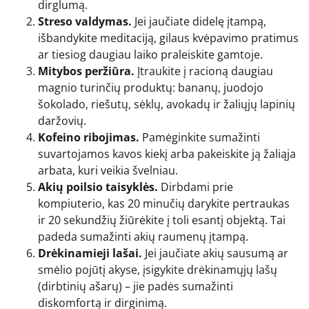
dirglumą.
Streso valdymas.
Jei jaučiate didelę įtampą,
išbandykite meditaciją, gilaus kvėpavimo pratimus
ar tiesiog daugiau laiko praleiskite gamtoje.
Mitybos peržiūra.
Įtraukite į racioną daugiau
magnio turinčių produktų: bananų, juodojo
šokolado, riešutų, sėklų, avokadų ir žaliųjų lapinių
daržovių.
Kofeino ribojimas.
Pamėginkite sumažinti
suvartojamos kavos kiekį arba pakeiskite ją žaliąja
arbata, kuri veikia švelniau.
Akių poilsio taisyklės.
Dirbdami prie
kompiuterio, kas 20 minučių darykite pertraukas
ir 20 sekundžių žiūrėkite į toli esantį objektą. Tai
padeda sumažinti akių raumenų įtampą.
Drėkinamieji lašai.
Jei jaučiate akių sausumą ar
smėlio pojūtį akyse, įsigykite drėkinamųjų lašų
(dirbtinių ašarų) – jie padės sumažinti
diskomfortą ir dirginimą.