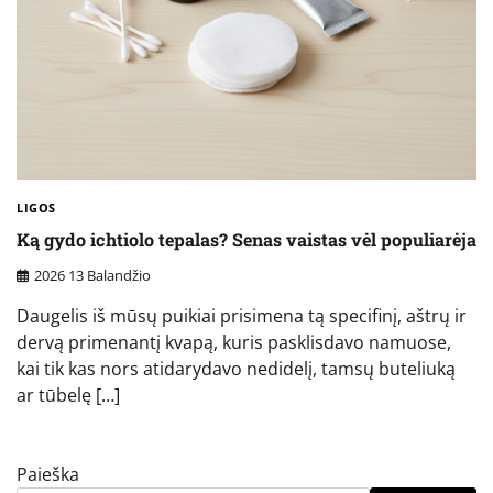
LIGOS
Ką gydo ichtiolo tepalas? Senas vaistas vėl populiarėja
2026 13 Balandžio
Daugelis iš mūsų puikiai prisimena tą specifinį, aštrų ir
dervą primenantį kvapą, kuris pasklisdavo namuose,
kai tik kas nors atidarydavo nedidelį, tamsų buteliuką
ar tūbelę […]
Paieška