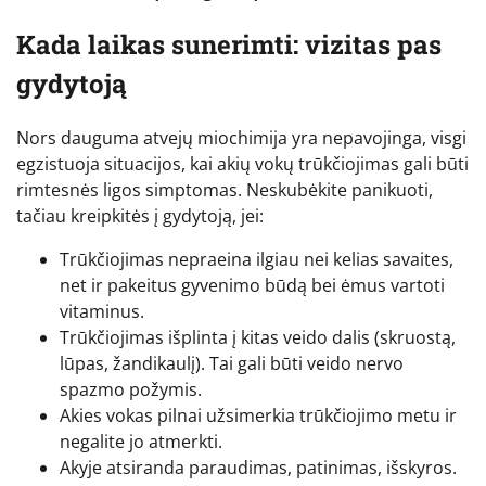
Kada laikas sunerimti: vizitas pas
gydytoją
Nors dauguma atvejų miochimija yra nepavojinga, visgi
egzistuoja situacijos, kai akių vokų trūkčiojimas gali būti
rimtesnės ligos simptomas. Neskubėkite panikuoti,
tačiau kreipkitės į gydytoją, jei:
Trūkčiojimas nepraeina ilgiau nei kelias savaites,
net ir pakeitus gyvenimo būdą bei ėmus vartoti
vitaminus.
Trūkčiojimas išplinta į kitas veido dalis (skruostą,
lūpas, žandikaulį). Tai gali būti veido nervo
spazmo požymis.
Akies vokas pilnai užsimerkia trūkčiojimo metu ir
negalite jo atmerkti.
Akyje atsiranda paraudimas, patinimas, išskyros.