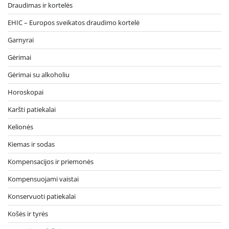
Draudimas ir kortelės
EHIC – Europos sveikatos draudimo kortelė
Garnyrai
Gėrimai
Gėrimai su alkoholiu
Horoskopai
Karšti patiekalai
Kelionės
Kiemas ir sodas
Kompensacijos ir priemonės
Kompensuojami vaistai
Konservuoti patiekalai
Košės ir tyrės