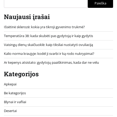
Paieška
Naujausi įrašai
Išsėtinė sklerozė: kokia yra tikroji gyvenimo trukmė?
Temperatūra 38: kada skubėti pas gydytoją ir kaip gydytis
Vaisingų dienų skaičiuoklė: kaip tiksliai nustatyti ovuliaciją
Kalio norma kraujyje: kodėl ji svarbi ir ką rodo nukrypimai?
Ar kepenys atsistato: gydytojų paaiškinimas, kada dar ne vėlu
Kategorijos
Apkepai
Be kategorijos
Blynai ir vafliai
Desertai