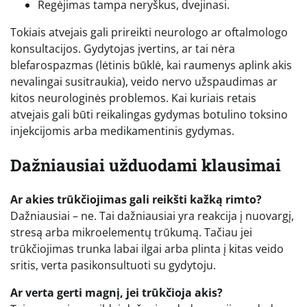
Regėjimas tampa neryškus, dvejinasi.
Tokiais atvejais gali prireikti neurologo ar oftalmologo
konsultacijos. Gydytojas įvertins, ar tai nėra
blefarospazmas (lėtinis būklė, kai raumenys aplink akis
nevalingai susitraukia), veido nervo užspaudimas ar
kitos neurologinės problemos. Kai kuriais retais
atvejais gali būti reikalingas gydymas botulino toksino
injekcijomis arba medikamentinis gydymas.
Dažniausiai užduodami klausimai
Ar akies trūkčiojimas gali reikšti kažką rimto?
Dažniausiai – ne. Tai dažniausiai yra reakcija į nuovargį,
stresą arba mikroelementų trūkumą. Tačiau jei
trūkčiojimas trunka labai ilgai arba plinta į kitas veido
sritis, verta pasikonsultuoti su gydytoju.
Ar verta gerti magnį, jei trūkčioja akis?