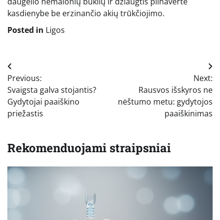
daugelio nemalonių būklių ir džiaugtis pilnaverte
kasdienybe be erzinančio akių trūkčiojimo.
Posted in
Ligos
Navigacija
Previous:
Next:
tarp
Svaigsta galva stojantis?
Rausvos išskyros ne
įrašų
Gydytojai paaiškino
nėštumo metu: gydytojos
priežastis
paaiškinimas
Rekomenduojami straipsniai