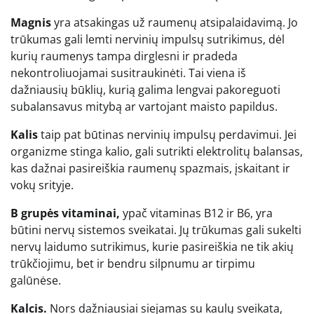
Magnis
yra atsakingas už raumenų atsipalaidavimą. Jo
trūkumas gali lemti nervinių impulsų sutrikimus, dėl
kurių raumenys tampa dirglesni ir pradeda
nekontroliuojamai susitraukinėti. Tai viena iš
dažniausių būklių, kurią galima lengvai pakoreguoti
subalansavus mitybą ar vartojant maisto papildus.
Kalis
taip pat būtinas nervinių impulsų perdavimui. Jei
organizme stinga kalio, gali sutrikti elektrolitų balansas,
kas dažnai pasireiškia raumenų spazmais, įskaitant ir
vokų srityje.
B grupės vitaminai,
ypač vitaminas B12 ir B6, yra
būtini nervų sistemos sveikatai. Jų trūkumas gali sukelti
nervų laidumo sutrikimus, kurie pasireiškia ne tik akių
trūkčiojimu, bet ir bendru silpnumu ar tirpimu
galūnėse.
Kalcis.
Nors dažniausiai siejamas su kaulų sveikata,