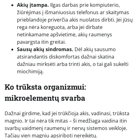
Akių įtampa.
Ilgas darbas prie kompiuterio,
žiūrėjimas į išmaniuosius telefonus ar skaitymas
prieblandoje priverčia akis nuolatos dirbti. Jei jūsų
rega nėra koreguota, arba jei dirbate
netinkamame apšvietime, akių raumenys
pavargsta itin greitai.
Sausų akių sindromas.
Dėl akių sausumo
atsirandantis diskomfortas dažnai skatina
dažniau mirksėti arba trinti akis, o tai gali sukelti
miochimiją.
Ko trūksta organizmui:
mikroelementų svarba
Dažnai girdime, kad jei trūkčioja akis, vadinasi, trūksta
magnio. Ir tai nėra tik mitas – ši medžiaga vaidina itin
svarbų vaidmenį raumenų ir nervų sistemos veikloje.
Tačiau vien magniu apsiriboti nereikėtų.