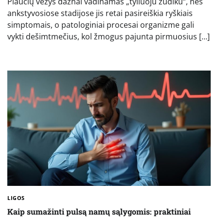
Plaučių vėžys dažnai vadinamas „tyliuoju žudiku“, nes
ankstyvosiose stadijose jis retai pasireiškia ryškiais
simptomais, o patologiniai procesai organizme gali
vykti dešimtmečius, kol žmogus pajunta pirmuosius […]
LIGOS
Kaip sumažinti pulsą namų sąlygomis: praktiniai