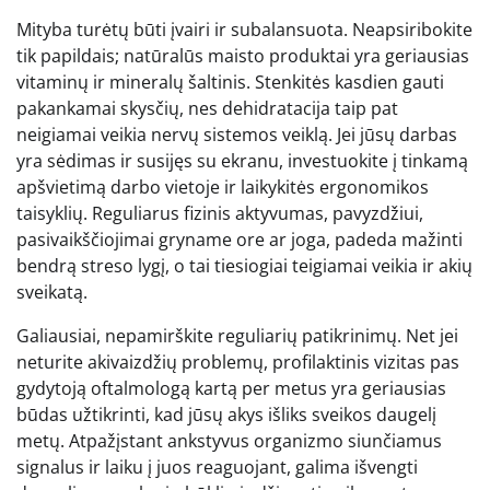
Mityba turėtų būti įvairi ir subalansuota. Neapsiribokite
tik papildais; natūralūs maisto produktai yra geriausias
vitaminų ir mineralų šaltinis. Stenkitės kasdien gauti
pakankamai skysčių, nes dehidratacija taip pat
neigiamai veikia nervų sistemos veiklą. Jei jūsų darbas
yra sėdimas ir susijęs su ekranu, investuokite į tinkamą
apšvietimą darbo vietoje ir laikykitės ergonomikos
taisyklių. Reguliarus fizinis aktyvumas, pavyzdžiui,
pasivaikščiojimai gryname ore ar joga, padeda mažinti
bendrą streso lygį, o tai tiesiogiai teigiamai veikia ir akių
sveikatą.
Galiausiai, nepamirškite reguliarių patikrinimų. Net jei
neturite akivaizdžių problemų, profilaktinis vizitas pas
gydytoją oftalmologą kartą per metus yra geriausias
būdas užtikrinti, kad jūsų akys išliks sveikos daugelį
metų. Atpažįstant ankstyvus organizmo siunčiamus
signalus ir laiku į juos reaguojant, galima išvengti