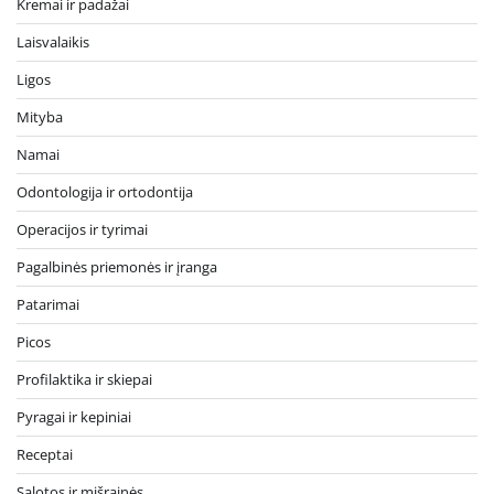
Kremai ir padažai
Laisvalaikis
Ligos
Mityba
Namai
Odontologija ir ortodontija
Operacijos ir tyrimai
Pagalbinės priemonės ir įranga
Patarimai
Picos
Profilaktika ir skiepai
Pyragai ir kepiniai
Receptai
Salotos ir mišrainės