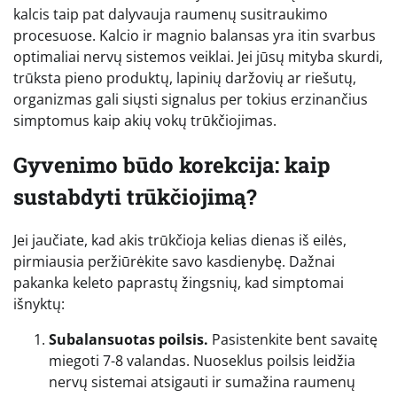
kalcis taip pat dalyvauja raumenų susitraukimo
procesuose. Kalcio ir magnio balansas yra itin svarbus
optimaliai nervų sistemos veiklai. Jei jūsų mityba skurdi,
trūksta pieno produktų, lapinių daržovių ar riešutų,
organizmas gali siųsti signalus per tokius erzinančius
simptomus kaip akių vokų trūkčiojimas.
Gyvenimo būdo korekcija: kaip
sustabdyti trūkčiojimą?
Jei jaučiate, kad akis trūkčioja kelias dienas iš eilės,
pirmiausia peržiūrėkite savo kasdienybę. Dažnai
pakanka keleto paprastų žingsnių, kad simptomai
išnyktų:
Subalansuotas poilsis.
Pasistenkite bent savaitę
miegoti 7-8 valandas. Nuoseklus poilsis leidžia
nervų sistemai atsigauti ir sumažina raumenų