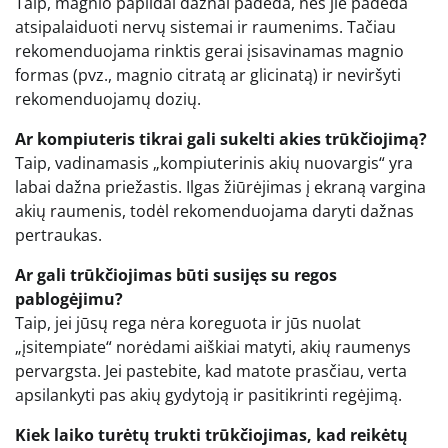
Taip, magnio papildai dažnai padeda, nes jie padeda
atsipalaiduoti nervų sistemai ir raumenims. Tačiau
rekomenduojama rinktis gerai įsisavinamas magnio
formas (pvz., magnio citratą ar glicinatą) ir neviršyti
rekomenduojamų dozių.
Ar kompiuteris tikrai gali sukelti akies trūkčiojimą?
Taip, vadinamasis „kompiuterinis akių nuovargis“ yra
labai dažna priežastis. Ilgas žiūrėjimas į ekraną vargina
akių raumenis, todėl rekomenduojama daryti dažnas
pertraukas.
Ar gali trūkčiojimas būti susijęs su regos
pablogėjimu?
Taip, jei jūsų rega nėra koreguota ir jūs nuolat
„įsitempiate“ norėdami aiškiai matyti, akių raumenys
pervargsta. Jei pastebite, kad matote prasčiau, verta
apsilankyti pas akių gydytoją ir pasitikrinti regėjimą.
Kiek laiko turėtų trukti trūkčiojimas, kad reikėtų