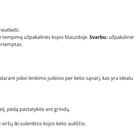
neatkelti.
usite tempimą užpakalinės kojos blauzdoje.
Svarbu:
užpakalinė
pertemptas.
nedarant jokio lenkimo judesio per kelio sąnarį, kas yra idealu
elį, pėdą pastatykite ant grindų.
į viršų iki sulenktos kojos kelio aukščio.