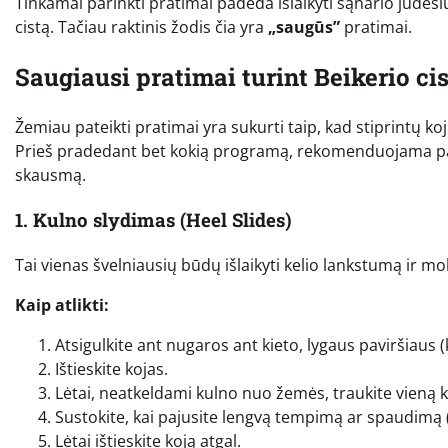
Tinkamai parinkti pratimai padeda išlaikyti sąnario judesi
cistą. Tačiau raktinis žodis čia yra
„saugūs”
pratimai.
Saugiausi pratimai turint Beikerio ci
Žemiau pateikti pratimai yra sukurti taip, kad stiprintų 
Prieš pradedant bet kokią programą, rekomenduojama pasit
skausmą.
1. Kulno slydimas (Heel Slides)
Tai vienas švelniausių būdų išlaikyti kelio lankstumą ir mo
Kaip atlikti:
Atsigulkite ant nugaros ant kieto, lygaus paviršiaus (k
Ištieskite kojas.
Lėtai, neatkeldami kulno nuo žemės, traukite vieną k
Sustokite, kai pajusite lengvą tempimą ar spaudimą 
Lėtai ištieskite koją atgal.