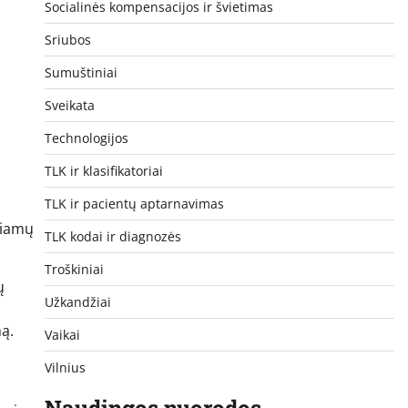
Socialinės kompensacijos ir švietimas
Sriubos
Sumuštiniai
Sveikata
Technologijos
TLK ir klasifikatoriai
TLK ir pacientų aptarnavimas
giamų
TLK kodai ir diagnozės
Troškiniai
ų
Užkandžiai
ą.
Vaikai
Vilnius
Naudingos nuorodos