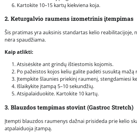
Kartokite 10–15 kartų kiekviena koja.
2. Keturgalvio raumens izometrinis įtempimas
Šis pratimas yra auksinis standartas kelio reabilitacijoje, 
nėra spaudžiama.
Kaip atlikti:
Atsisėskite ant grindų ištiestomis kojomis.
Po pažeistos kojos keliu galite padėti susuktą mažą 
Įtempkite šlaunies priekinį raumenį, stengdamiesi ke
Išlaikykite įtampą 5–10 sekundžių.
Atsipalaiduokite. Kartokite 10 kartų.
3. Blauzdos tempimas stovint (Gastroc Stretch)
Įtempti blauzdos raumenys dažnai prisideda prie kelio ska
atpalaiduoja įtampą.