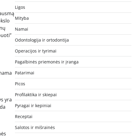
Ligos
skausmą
Mityba
okslo
enų
Namai
puoti”
Odontologija ir ortodontija
Operacijos ir tyrimai
Pagalbinės priemonės ir įranga
dinama
Patarimai
Picos
Profilaktika ir skiepai
ys yra
Pyragai ir kepiniai
eda
Receptai
Salotos ir mišrainės
nės