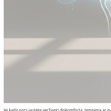
Jei kada nors jautėte veržiantį diskomfortą, tempimą ar gum