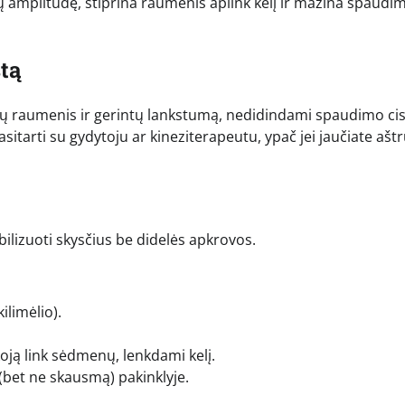
ų amplitudę, stiprina raumenis aplink kelį ir mažina spaudim
stą
kojų raumenis ir gerintų lankstumą, nedidindami spaudimo cis
arti su gydytoju ar kineziterapeutu, ypač jei jaučiate ašt
bilizuoti skysčius be didelės apkrovos.
ilimėlio).
oją link sėdmenų, lenkdami kelį.
(bet ne skausmą) pakinklyje.