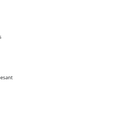
s
 esant