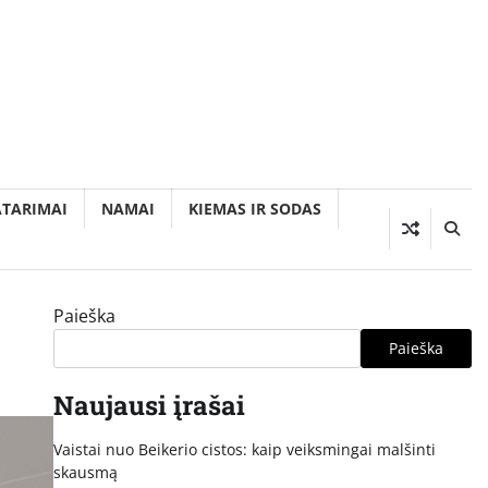
ATARIMAI
NAMAI
KIEMAS IR SODAS
Paieška
Paieška
Naujausi įrašai
Vaistai nuo Beikerio cistos: kaip veiksmingai malšinti
skausmą