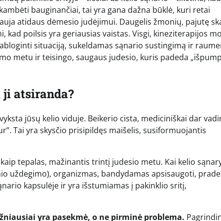
kambėti bauginančiai, tai yra gana dažna būklė, kuri retai
ikalauja atidaus dėmesio judėjimui. Daugelis žmonių, pajutę 
, kad poilsis yra geriausias vaistas. Visgi, kineziterapijos m
 pabloginti situaciją, sukeldamas sąnario sustingimą ir raum
egimo metu ir teisingo, saugaus judesio, kuris padeda „išpum
 ji atsiranda?
yksta jūsų kelio viduje. Beikerio cista, mediciniškai dar va
ur”. Tai yra skysčio prisipildęs maišelis, susiformuojantis
 kaip tepalas, mažinantis trintį judesio metu. Kai kelio sąnar
ėtinio uždegimo), organizmas, bandydamas apsisaugoti, prad
nario kapsulėje ir yra išstumiamas į pakinklio sritį,
ažniausiai yra pasekmė, o ne pirminė problema.
Pagrindi