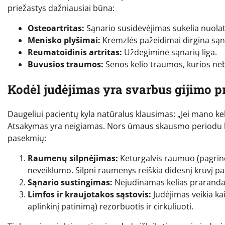
priežastys dažniausiai būna:
Osteoartritas:
Sąnario susidėvėjimas sukelia nuolati
Menisko plyšimai:
Kremzlės pažeidimai dirgina sąn
Reumatoidinis artritas:
Uždegiminė sąnarių liga.
Buvusios traumos:
Senos kelio traumos, kurios ne
Kodėl judėjimas yra svarbus gijimo p
Daugeliui pacientų kyla natūralus klausimas: „Jei mano keli
Atsakymas yra neigiamas. Nors ūmaus skausmo periodu krūv
pasekmių:
Raumenų silpnėjimas:
Keturgalvis raumuo (pagrindi
neveiklumo. Silpni raumenys reiškia didesnį krūvį pa
Sąnario sustingimas:
Nejudinamas kelias praranda l
Limfos ir kraujotakos sąstovis:
Judėjimas veikia ka
aplinkinį patinimą) rezorbuotis ir cirkuliuoti.