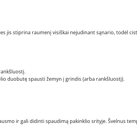
nes jis stiprina raumenį visiškai nejudinant sąnario, todėl cis
rankšluostį.
lio duobutę spausti žemyn į grindis (arba rankšluostį).
usmo ir gali didinti spaudimą pakinklio srityje. Švelnus te