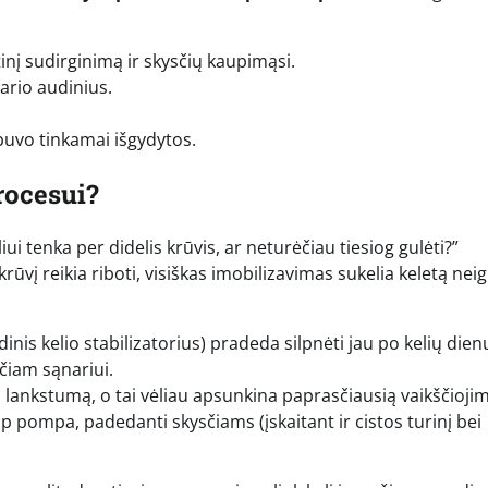
nį sudirginimą ir skysčių kaupimąsi.
ario audinius.
buvo tinkamai išgydytos.
rocesui?
ui tenka per didelis krūvis, ar neturėčiau tiesiog gulėti?”
į reikia riboti, visiškas imobilizavimas sukelia keletą nei
nis kelio stabilizatorius) pradeda silpnėti jau po kelių dien
čiam sąnariui.
ankstumą, o tai vėliau apsunkina paprasčiausią vaikščiojim
ip pompa, padedanti skysčiams (įskaitant ir cistos turinį bei