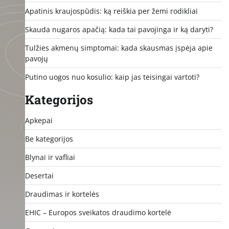
Apatinis kraujospūdis: ką reiškia per žemi rodikliai
Skauda nugaros apačią: kada tai pavojinga ir ką daryti?
Tulžies akmenų simptomai: kada skausmas įspėja apie
pavojų
Putino uogos nuo kosulio: kaip jas teisingai vartoti?
Kategorijos
Apkepai
Be kategorijos
Blynai ir vafliai
Desertai
Draudimas ir kortelės
EHIC – Europos sveikatos draudimo kortelė