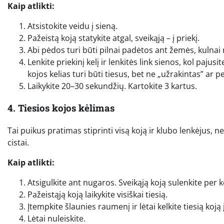
Kaip atlikti:
Atsistokite veidu į sieną.
Pažeistą koją statykite atgal, sveikąją – į priekį.
Abi pėdos turi būti pilnai padėtos ant žemės, kulnai 
Lenkite priekinį kelį ir lenkitės link sienos, kol paj
kojos kelias turi būti tiesus, bet ne „užrakintas” ar 
Laikykite 20–30 sekundžių. Kartokite 3 kartus.
4. Tiesios kojos kėlimas
Tai puikus pratimas stiprinti visą koją ir klubo lenkėjus, 
cistai.
Kaip atlikti:
Atsigulkite ant nugaros. Sveikąją koją sulenkite per k
Pažeistąją koją laikykite visiškai tiesią.
Įtempkite šlaunies raumenį ir lėtai kelkite tiesią koją 
Lėtai nuleiskite.