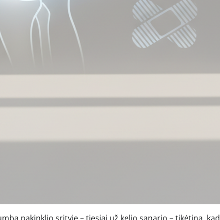
bą pakinklio srityje – tiesiai už kelio sąnario – tikėtina, kad