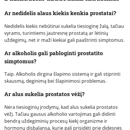
Ar nedidelis alaus kiekis kenkia prostatai?
Nedidelis kiekis nebūtinai sukelia tiesioginę žalą, tačiau
vyrams, turintiems jautresnę prostatą ar lėtinių
uždegimų, net ir maži kiekiai gali paaštrinti simptomus.
Ar alkoholis gali pabloginti prostatito
simptomus?
Taip. Alkoholis dirgina šlapimo sistemą ir gali stiprinti
skausmą, deginimą bei šlapinimosi problemas.
Ar alus sukelia prostatos vėžį?
Nėra tiesioginių įrodymų, kad alus sukelia prostatos
vėžį. Tačiau gausus alkoholio vartojimas gali didinti
bendrą uždegiminių procesų kiekį organizme ir
hormonų disbalansą, kurie gali prisidėti prie didesnės