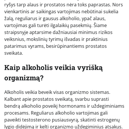
ryšys tarp alaus ir prostatos nėra toks paprastas. Nors
vienkartinis ar saikingas vartojimas nebūtinai sukelia
žalą, reguliarus ir gausus alkoholio, ypač alaus,
vartojimas gali turėti ilgalaikių pasekmių. Šiame
straipsnyje aptarsime dažniausiai minimus rizikos
veiksnius, mokslinių tyrimų išvadas ir praktinius
patarimus vyrams, besirūpinantiems prostatos
sveikata.
Kaip alkoholis veikia vyrišką
organizmą?
Alkoholis veikia beveik visas organizmo sistemas.
Kalbant apie prostatos sveikatą, svarbu suprasti
bendrą alkoholio poveikį hormonams ir uždegiminiams
procesams. Reguliarus alkoholio vartojimas gali
paveikti testosterono pusiausvyrą, skatinti estrogenų
lygio didėjimą ir kelti organizmo uždegiminius atsakus.