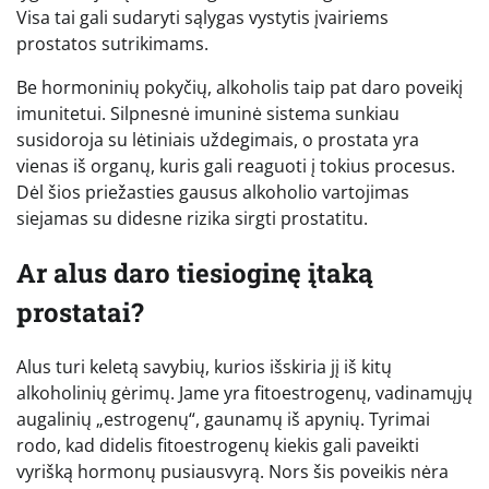
Visa tai gali sudaryti sąlygas vystytis įvairiems
prostatos sutrikimams.
Be hormoninių pokyčių, alkoholis taip pat daro poveikį
imunitetui. Silpnesnė imuninė sistema sunkiau
susidoroja su lėtiniais uždegimais, o prostata yra
vienas iš organų, kuris gali reaguoti į tokius procesus.
Dėl šios priežasties gausus alkoholio vartojimas
siejamas su didesne rizika sirgti prostatitu.
Ar alus daro tiesioginę įtaką
prostatai?
Alus turi keletą savybių, kurios išskiria jį iš kitų
alkoholinių gėrimų. Jame yra fitoestrogenų, vadinamųjų
augalinių „estrogenų“, gaunamų iš apynių. Tyrimai
rodo, kad didelis fitoestrogenų kiekis gali paveikti
vyrišką hormonų pusiausvyrą. Nors šis poveikis nėra