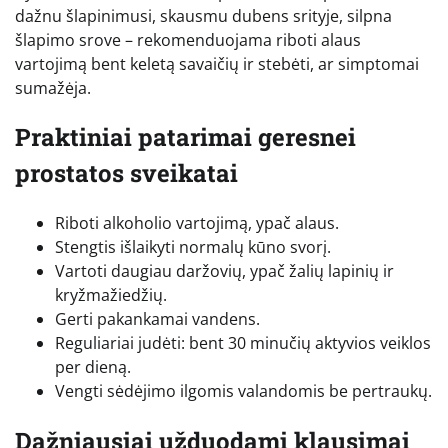
dažnu šlapinimusi, skausmu dubens srityje, silpna
šlapimo srove – rekomenduojama riboti alaus
vartojimą bent keletą savaičių ir stebėti, ar simptomai
sumažėja.
Praktiniai patarimai geresnei
prostatos sveikatai
Riboti alkoholio vartojimą, ypač alaus.
Stengtis išlaikyti normalų kūno svorį.
Vartoti daugiau daržovių, ypač žalių lapinių ir
kryžmažiedžių.
Gerti pakankamai vandens.
Reguliariai judėti: bent 30 minučių aktyvios veiklos
per dieną.
Vengti sėdėjimo ilgomis valandomis be pertraukų.
Dažniausiai užduodami klausimai