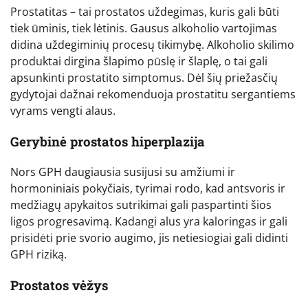
Prostatitas – tai prostatos uždegimas, kuris gali būti
tiek ūminis, tiek lėtinis. Gausus alkoholio vartojimas
didina uždegiminių procesų tikimybę. Alkoholio skilimo
produktai dirgina šlapimo pūslę ir šlaplę, o tai gali
apsunkinti prostatito simptomus. Dėl šių priežasčių
gydytojai dažnai rekomenduoja prostatitu sergantiems
vyrams vengti alaus.
Gerybinė prostatos hiperplazija
Nors GPH daugiausia susijusi su amžiumi ir
hormoniniais pokyčiais, tyrimai rodo, kad antsvoris ir
medžiagų apykaitos sutrikimai gali paspartinti šios
ligos progresavimą. Kadangi alus yra kaloringas ir gali
prisidėti prie svorio augimo, jis netiesiogiai gali didinti
GPH riziką.
Prostatos vėžys