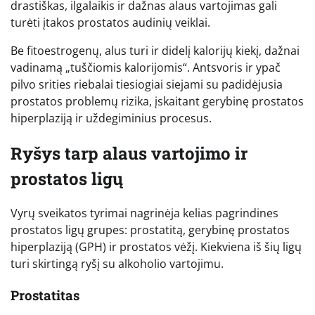
drastiškas, ilgalaikis ir dažnas alaus vartojimas gali
turėti įtakos prostatos audinių veiklai.
Be fitoestrogenų, alus turi ir didelį kalorijų kiekį, dažnai
vadinamą „tuščiomis kalorijomis“. Antsvoris ir ypač
pilvo srities riebalai tiesiogiai siejami su padidėjusia
prostatos problemų rizika, įskaitant gerybinę prostatos
hiperplaziją ir uždegiminius procesus.
Ryšys tarp alaus vartojimo ir
prostatos ligų
Vyrų sveikatos tyrimai nagrinėja kelias pagrindines
prostatos ligų grupes: prostatitą, gerybinę prostatos
hiperplaziją (GPH) ir prostatos vėžį. Kiekviena iš šių ligų
turi skirtingą ryšį su alkoholio vartojimu.
Prostatitas