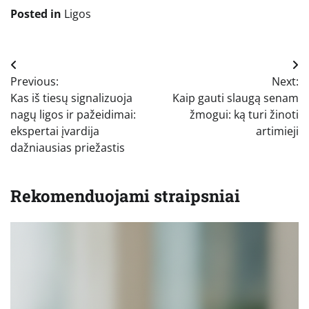
Posted in
Ligos
Navigacija
Previous:
Next:
tarp
Kas iš tiesų signalizuoja
Kaip gauti slaugą senam
įrašų
nagų ligos ir pažeidimai:
žmogui: ką turi žinoti
ekspertai įvardija
artimieji
dažniausias priežastis
Rekomenduojami straipsniai