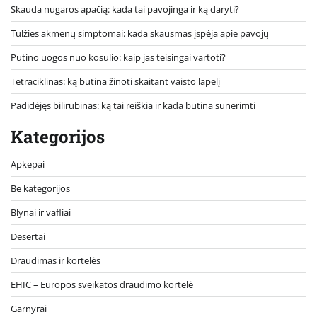
Skauda nugaros apačią: kada tai pavojinga ir ką daryti?
Tulžies akmenų simptomai: kada skausmas įspėja apie pavojų
Putino uogos nuo kosulio: kaip jas teisingai vartoti?
Tetraciklinas: ką būtina žinoti skaitant vaisto lapelį
Padidėjęs bilirubinas: ką tai reiškia ir kada būtina sunerimti
Kategorijos
Apkepai
Be kategorijos
Blynai ir vafliai
Desertai
Draudimas ir kortelės
EHIC – Europos sveikatos draudimo kortelė
Garnyrai