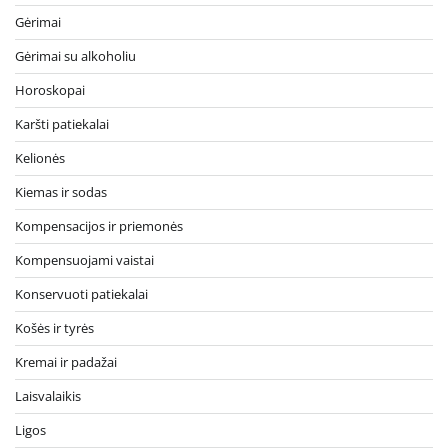
Gėrimai
Gėrimai su alkoholiu
Horoskopai
Karšti patiekalai
Kelionės
Kiemas ir sodas
Kompensacijos ir priemonės
Kompensuojami vaistai
Konservuoti patiekalai
Košės ir tyrės
Kremai ir padažai
Laisvalaikis
Ligos