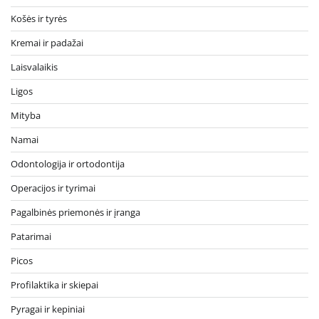
Košės ir tyrės
Kremai ir padažai
Laisvalaikis
Ligos
Mityba
Namai
Odontologija ir ortodontija
Operacijos ir tyrimai
Pagalbinės priemonės ir įranga
Patarimai
Picos
Profilaktika ir skiepai
Pyragai ir kepiniai