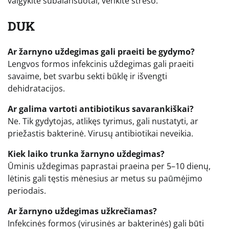
valgykite subalansuotai, venkite streso.
DUK
Ar žarnyno uždegimas gali praeiti be gydymo?
Lengvos formos infekcinis uždegimas gali praeiti
savaime, bet svarbu sekti būklę ir išvengti
dehidratacijos.
Ar galima vartoti antibiotikus savarankiškai?
Ne. Tik gydytojas, atlikęs tyrimus, gali nustatyti, ar
priežastis bakterinė. Virusų antibiotikai neveikia.
Kiek laiko trunka žarnyno uždegimas?
Ūminis uždegimas paprastai praeina per 5–10 dienų,
lėtinis gali tęstis mėnesius ar metus su paūmėjimo
periodais.
Ar žarnyno uždegimas užkrečiamas?
Infekcinės formos (virusinės ar bakterinės) gali būti