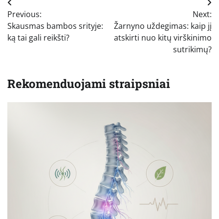
Navigacija
Previous:
Next:
tarp
Skausmas bambos srityje:
Žarnyno uždegimas: kaip jį
įrašų
ką tai gali reikšti?
atskirti nuo kitų virškinimo
sutrikimų?
Rekomenduojami straipsniai