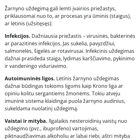
Žarnyno uždegimą gali lemti įvairios priežastys,
priklausomai nuo to, ar procesas yra ūminis (staigus),
ar lėtinis (užsitęsęs):
Infekcijos.
Dažniausia priežastis – virusinės, bakterinės
ar parazitinės infekcijos. Jas sukelia, pavyzdžiui,
salmonelės, šigelės ar rotavirusai. Infekcinis uždegimas
dažnai prasideda staiga, lydimas karščiavimo, pykinimo
ir vandeningo viduriavimo.
Autoimuninės ligos.
Lėtinis žarnyno uždegimas
dažnai būdingas tokioms ligoms kaip Krono liga ar
opiniu kolitu sergantiems žmonėms. Tokiu atveju
imuninė sistema klaidingai puola žarnyno audinius,
sukeldama nuolatinį uždegimą.
Vaistai ir mityba.
Ilgalaikis nesteroidinių vaistų nuo
uždegimo (pvz., ibuprofeno) vartojimas,
piktnaudžiavimas alkoholiu ar labai riebi, aštri mityba