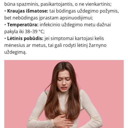
būna spazminis, pasikartojantis, o ne vienkartinis;
•
Kraujas išmatose:
tai būdingas uždegimo požymis,
bet nebūdingas įprastam apsinuodijimui;
•
Temperatūra:
infekcinio uždegimo metu dažnai
pakyla iki 38–39 °C;
•
Lėtinis pobūdis:
jei simptomai kartojasi kelis
mėnesius ar metus, tai gali rodyti lėtinį žarnyno
uždegimą.