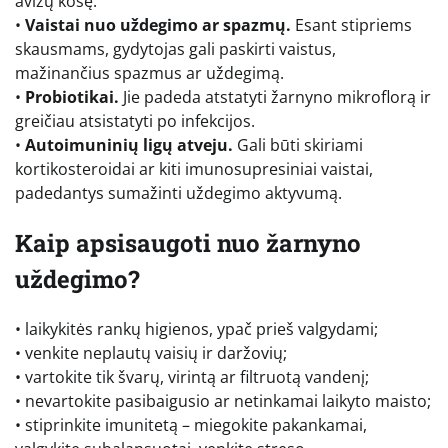
avižų košę.
•
Vaistai nuo uždegimo ar spazmų.
Esant stipriems
skausmams, gydytojas gali paskirti vaistus,
mažinančius spazmus ar uždegimą.
•
Probiotikai.
Jie padeda atstatyti žarnyno mikroflorą ir
greičiau atsistatyti po infekcijos.
•
Autoimuninių ligų atveju.
Gali būti skiriami
kortikosteroidai ar kiti imunosupresiniai vaistai,
padedantys sumažinti uždegimo aktyvumą.
Kaip apsisaugoti nuo žarnyno
uždegimo?
• laikykitės rankų higienos, ypač prieš valgydami;
• venkite neplautų vaisių ir daržovių;
• vartokite tik švarų, virintą ar filtruotą vandenį;
• nevartokite pasibaigusio ar netinkamai laikyto maisto;
• stiprinkite imunitetą – miegokite pakankamai,