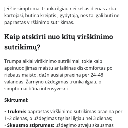
Jei šie simptomai trunka ilgiau nei kelias dienas arba
kartojasi, būtina kreiptis į gydytoją, nes tai gali būti ne
paprastas virškinimo sutrikimas.
Kaip atskirti nuo kitų virškinimo
sutrikimų?
Trumpalaikiai virškinimo sutrikimai, tokie kaip
apsinuodijimas maistu ar laikinas diskomfortas po
riebaus maisto, dažniausiai praeina per 24–48
valandas. Žarnyno uždegimas trunka ilgiau, o
simptomai būna intensyvesni.
Skirtumai:
•
Trukmė:
paprastas virškinimo sutrikimas praeina per
1–2 dienas, o uždegimas tęsiasi ilgiau nei 3 dienas;
•
Skausmo stiprumas:
uždegimo atveju skausmas