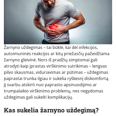
Žarnyno uždegimas – tai būklė, kai dėl infekcijos,
autoimuninės reakcijos ar kitų priežasčių pažeidžiama
žarnyno gleivinė. Nors iš pradžių simptomai gali
atrodyti kaip įprastas virškinimo sutrikimas – lengvas
pilvo skausmas, viduriavimas ar pūtimas – uždegimas
paprastai trunka ilgiau ir sukelia ryškesnį diskomfortą.
Jį svarbu atskirti nuo paprasto apsinuodijimo ar
trumpalaikio virškinimo problemų, nes negydomas
uždegimas gali sukelti komplikacijų.
Kas sukelia žarnyno uždegimą?