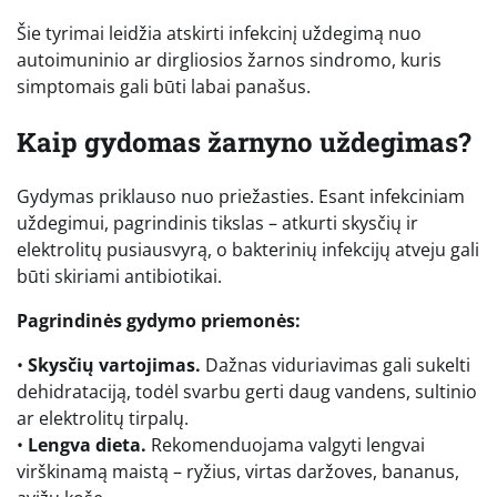
Šie tyrimai leidžia atskirti infekcinį uždegimą nuo
autoimuninio ar dirgliosios žarnos sindromo, kuris
simptomais gali būti labai panašus.
Kaip gydomas žarnyno uždegimas?
Gydymas priklauso nuo priežasties. Esant infekciniam
uždegimui, pagrindinis tikslas – atkurti skysčių ir
elektrolitų pusiausvyrą, o bakterinių infekcijų atveju gali
būti skiriami antibiotikai.
Pagrindinės gydymo priemonės:
•
Skysčių vartojimas.
Dažnas viduriavimas gali sukelti
dehidrataciją, todėl svarbu gerti daug vandens, sultinio
ar elektrolitų tirpalų.
•
Lengva dieta.
Rekomenduojama valgyti lengvai
virškinamą maistą – ryžius, virtas daržoves, bananus,