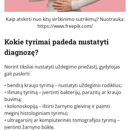
Kaip atskirti nuo kitų virškinimo sutrikimų? Nuotrauka:
https://www.freepik.com/
Kokie tyrimai padeda nustatyti
diagnozę?
Norint tiksliai nustatyti uždegimo priežastį, gydytojas
gali paskirti:
• bendrą kraujo tyrimą – nustatyti uždegimo rodiklius;
• išmatų tyrimą – įvertinti bakterijų, parazitų ar kraujo
buvimą;
• kolonoskopiją – ištirti žarnyno gleivinę ir paimti
mėginį histologiniam tyrimui;
• ultragarsinį ar kompiuterinės tomografijos tyrimą –
įvertinti žarnyno būklę.