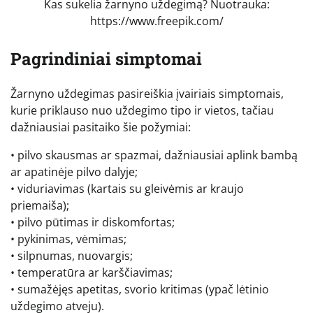
Kas sukelia žarnyno uždegimą? Nuotrauka:
https://www.freepik.com/
Pagrindiniai simptomai
Žarnyno uždegimas pasireiškia įvairiais simptomais,
kurie priklauso nuo uždegimo tipo ir vietos, tačiau
dažniausiai pasitaiko šie požymiai:
• pilvo skausmas ar spazmai, dažniausiai aplink bambą
ar apatinėje pilvo dalyje;
• viduriavimas (kartais su gleivėmis ar kraujo
priemaiša);
• pilvo pūtimas ir diskomfortas;
• pykinimas, vėmimas;
• silpnumas, nuovargis;
• temperatūra ar karščiavimas;
• sumažėjęs apetitas, svorio kritimas (ypač lėtinio
uždegimo atveju).