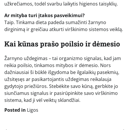
užkrečiamos, todėl svarbu laikytis higienos taisyklių.
Ar mityba turi įtakos pasveikimui?
Taip. Tinkama dieta padeda sumažinti žarnyno
dirginimą ir greičiau atkurti virškinimo sistemos veiklą.
Kai kūnas prašo poilsio ir dėmesio
Žarnyno uždegimas – tai organizmo signalas, kad jam
reikia poilsio, tinkamos mitybos ir dėmesio. Nors
dažniausiai ši būklė išgydoma be ilgalaikių pasekmių,
užsitęsęs ar pasikartojantis uždegimas reikalauja
gydytojo priežiūros. Stebėkite savo kūną, gerbkite jo
siunčiamus signalus ir pasirūpinkite savo virškinimo
sistema, kad ji vėl veiktų sklandžiai.
Posted in
Ligos