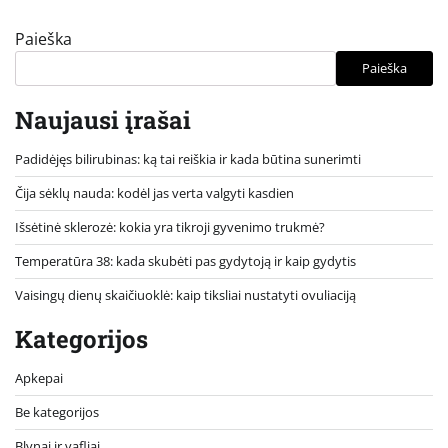
Paieška
Paieška
Naujausi įrašai
Padidėjęs bilirubinas: ką tai reiškia ir kada būtina sunerimti
Čija sėklų nauda: kodėl jas verta valgyti kasdien
Išsėtinė sklerozė: kokia yra tikroji gyvenimo trukmė?
Temperatūra 38: kada skubėti pas gydytoją ir kaip gydytis
Vaisingų dienų skaičiuoklė: kaip tiksliai nustatyti ovuliaciją
Kategorijos
Apkepai
Be kategorijos
Blynai ir vafliai