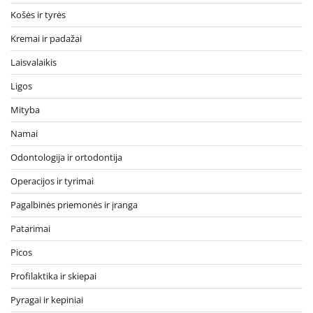
Košės ir tyrės
Kremai ir padažai
Laisvalaikis
Ligos
Mityba
Namai
Odontologija ir ortodontija
Operacijos ir tyrimai
Pagalbinės priemonės ir įranga
Patarimai
Picos
Profilaktika ir skiepai
Pyragai ir kepiniai