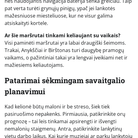
nes naudojantis navigacija baterija senka greičiau. Taip
pat verta turėti grynųjų pinigų, ypač jei lankotės
mažesniuose miesteliuose, kur ne visur galima
atsiskaityti kortele.
Ar šie maršrutai tinkami keliaujant su vaikais?
Visi paminėti maršrutai yra labai draugiški šeimoms.
Trakai, Anykščiai ir Birštonas turi daugybę pramogų
vaikams, o pažintiniai takai yra lengvai įveikiami net ir
mažiesiems keliautojams.
Patarimai sėkmingam savaitgalio
planavimui
Kad kelionė būtų maloni ir be streso, šiek tiek
pasiruošimo nepakenks. Pirmiausia, patikrinkite orų
prognozę – tai leis tinkamai apsirengti ir išvengti
nemalonių staigmenų. Antra, patikrinkite lankytinų
vietų darbo laikus. Kai kurie muziejai ar parkų lankytojų