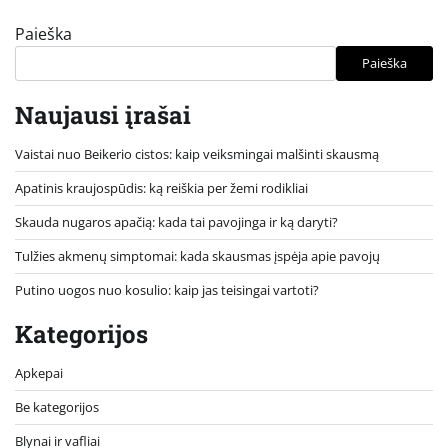
Paieška
Paieška
Naujausi įrašai
Vaistai nuo Beikerio cistos: kaip veiksmingai malšinti skausmą
Apatinis kraujospūdis: ką reiškia per žemi rodikliai
Skauda nugaros apačią: kada tai pavojinga ir ką daryti?
Tulžies akmenų simptomai: kada skausmas įspėja apie pavojų
Putino uogos nuo kosulio: kaip jas teisingai vartoti?
Kategorijos
Apkepai
Be kategorijos
Blynai ir vafliai