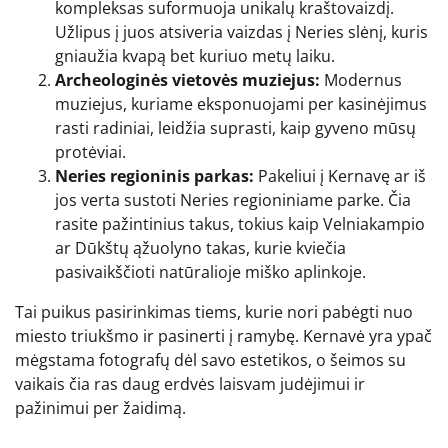
kompleksas suformuoja unikalų kraštovaizdį.
Užlipus į juos atsiveria vaizdas į Neries slėnį, kuris
gniaužia kvapą bet kuriuo metų laiku.
Archeologinės vietovės muziejus:
Modernus
muziejus, kuriame eksponuojami per kasinėjimus
rasti radiniai, leidžia suprasti, kaip gyveno mūsų
protėviai.
Neries regioninis parkas:
Pakeliui į Kernavę ar iš
jos verta sustoti Neries regioniniame parke. Čia
rasite pažintinius takus, tokius kaip Velniakampio
ar Dūkštų ąžuolyno takas, kurie kviečia
pasivaikščioti natūralioje miško aplinkoje.
Tai puikus pasirinkimas tiems, kurie nori pabėgti nuo
miesto triukšmo ir pasinerti į ramybę. Kernavė yra ypač
mėgstama fotografų dėl savo estetikos, o šeimos su
vaikais čia ras daug erdvės laisvam judėjimui ir
pažinimui per žaidimą.