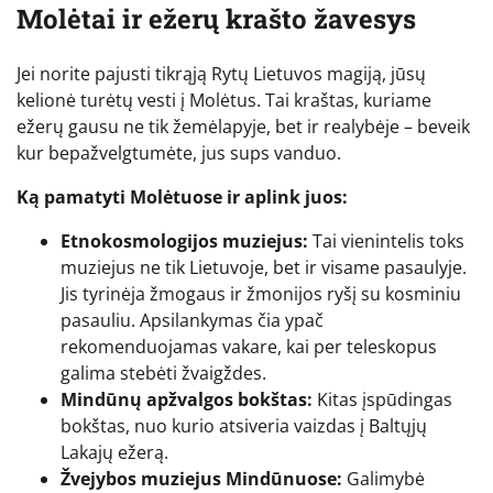
Molėtai ir ežerų krašto žavesys
Jei norite pajusti tikrąją Rytų Lietuvos magiją, jūsų
kelionė turėtų vesti į Molėtus. Tai kraštas, kuriame
ežerų gausu ne tik žemėlapyje, bet ir realybėje – beveik
kur bepažvelgtumėte, jus sups vanduo.
Ką pamatyti Molėtuose ir aplink juos:
Etnokosmologijos muziejus:
Tai vienintelis toks
muziejus ne tik Lietuvoje, bet ir visame pasaulyje.
Jis tyrinėja žmogaus ir žmonijos ryšį su kosminiu
pasauliu. Apsilankymas čia ypač
rekomenduojamas vakare, kai per teleskopus
galima stebėti žvaigždes.
Mindūnų apžvalgos bokštas:
Kitas įspūdingas
bokštas, nuo kurio atsiveria vaizdas į Baltųjų
Lakajų ežerą.
Žvejybos muziejus Mindūnuose:
Galimybė