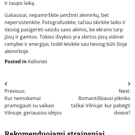
ir taupo laiką.
Galiausiai, nepamirškite įamžinti akimirkų, bet
nepersistenkite. Fotografuokite, tačiau skirkite laiko ir
tiesiog pasigėrėti vaizdu savo akimis, be ekrano tarp
jūsų ir gamtos. Tokios išvykos yra skirtos jūsų vidinei
ramybei ir energijai, todėl leiskite sau tiesiog būti šioje
akimirkoje.
Posted in
Kelionės
Navigacija
Previous:
Next:
tarp
Kur nemokamai
Romantiškiausi pikniko
įrašų
pramogauti su vaikais
taškai Vilniuje: kur pabėgti
Vilniuje: geriausios idėjos
dviese?
Rekomenduojami straipsniai