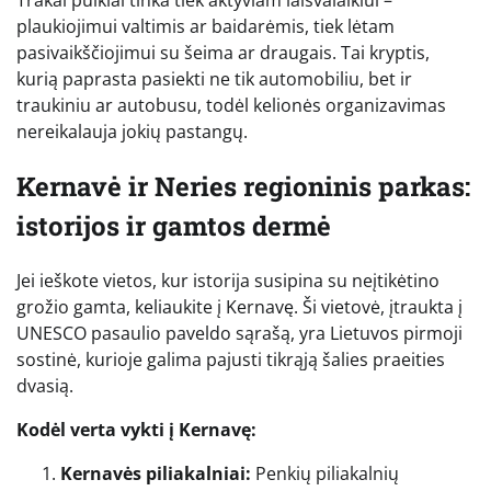
plaukiojimui valtimis ar baidarėmis, tiek lėtam
pasivaikščiojimui su šeima ar draugais. Tai kryptis,
kurią paprasta pasiekti ne tik automobiliu, bet ir
traukiniu ar autobusu, todėl kelionės organizavimas
nereikalauja jokių pastangų.
Kernavė ir Neries regioninis parkas:
istorijos ir gamtos dermė
Jei ieškote vietos, kur istorija susipina su neįtikėtino
grožio gamta, keliaukite į Kernavę. Ši vietovė, įtraukta į
UNESCO pasaulio paveldo sąrašą, yra Lietuvos pirmoji
sostinė, kurioje galima pajusti tikrąją šalies praeities
dvasią.
Kodėl verta vykti į Kernavę:
Kernavės piliakalniai:
Penkių piliakalnių