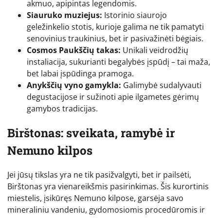
akmuo, apipintas legendomis.
Siauruko muziejus:
Istorinio siaurojo
geležinkelio stotis, kurioje galima ne tik pamatyti
senovinius traukinius, bet ir pasivažinėti bėgiais.
Cosmos Paukščių takas:
Unikali veidrodžių
instaliacija, sukurianti begalybės įspūdį – tai maža,
bet labai įspūdinga pramoga.
Anykščių vyno gamykla:
Galimybė sudalyvauti
degustacijose ir sužinoti apie ilgametes gėrimų
gamybos tradicijas.
Birštonas: sveikata, ramybė ir
Nemuno kilpos
Jei jūsų tikslas yra ne tik pasižvalgyti, bet ir pailsėti,
Birštonas yra vienareikšmis pasirinkimas. Šis kurortinis
miestelis, įsikūręs Nemuno kilpose, garsėja savo
mineraliniu vandeniu, gydomosiomis procedūromis ir