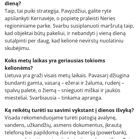
dieną?
Taip, tai puiki strategija. Pavyzdžiui, galite ryte
apsilankyti Kernavėje, o popietę praleisti Neries
regioniniame parke. Svarbu susiplanuoti maršrutą taip,
kad objektai būtų pakeliui, ir nebandyti į vieną dieną
sutalpinti per daug, kad kelionė nevirstų nuolatiniu
skubėjimu.
Koks metų laikas yra geriausias tokioms
kelionėms?
Lietuva yra graži visais metų laikais. Pavasarį džiugina
bundanti gamta, vasarą – ežerai ir žaluma, rudenį –
spalvų paletė, o žiemą – snieguoti miškai ir jaukūs
miesteliai. Svarbiausia – tinkama apranga.
Ką reikėtų turėti su savimi vykstant į dienos išvyką?
Visada rekomenduojame turėti patogią avalynę,
vandens, užkandžių, asmens dokumentus, įkrautą
telefoną bei papildomą išorinę bateriją (powerbank),