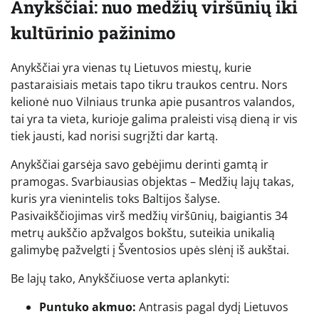
Anykščiai: nuo medžių viršūnių iki
kultūrinio pažinimo
Anykščiai yra vienas tų Lietuvos miestų, kurie
pastaraisiais metais tapo tikru traukos centru. Nors
kelionė nuo Vilniaus trunka apie pusantros valandos,
tai yra ta vieta, kurioje galima praleisti visą dieną ir vis
tiek jausti, kad norisi sugrįžti dar kartą.
Anykščiai garsėja savo gebėjimu derinti gamtą ir
pramogas. Svarbiausias objektas – Medžių lajų takas,
kuris yra vienintelis toks Baltijos šalyse.
Pasivaikščiojimas virš medžių viršūnių, baigiantis 34
metrų aukščio apžvalgos bokštu, suteikia unikalią
galimybę pažvelgti į Šventosios upės slėnį iš aukštai.
Be lajų tako, Anykščiuose verta aplankyti:
Puntuko akmuo:
Antrasis pagal dydį Lietuvos