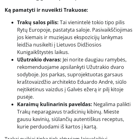
Ką pamatyti ir nuveikti Trakuose:
Trakų salos pilis:
Tai vienintelė tokio tipo pilis
Rytų Europoje, pastatyta saloje. Pasivaikščiojimas
jos kiemais ir muziejaus ekspozicijų lankymas
leidžia nusikelti į Lietuvos Didžiosios
Kunigaikštystės laikus.
Užutrakio dvaras:
Jei norite daugiau ramybės,
rekomenduojame apsilankyti Užutrakio dvaro
sodyboje. Jos parkas, suprojektuotas garsaus
kraštovaizdžio architekto Eduardo Andrė, siūlo
neįtikėtinus vaizdus į Galvės ežerą ir pilį kitoje
pusėje.
Karaimų kulinarinis paveldas:
Negalima palikti
Trakų neparagavus tradicinių kibinų. Mieste
gausu kavinių, siūlančių autentiškus receptus,
kurie perduodami iš kartos į kartą.
Trakai puikiai tinka tiek aktyviam laisvalaikiui –