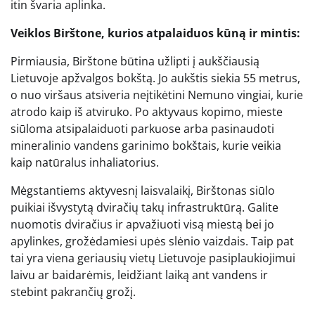
itin švaria aplinka.
Veiklos Birštone, kurios atpalaiduos kūną ir mintis:
Pirmiausia, Birštone būtina užlipti į aukščiausią
Lietuvoje apžvalgos bokštą. Jo aukštis siekia 55 metrus,
o nuo viršaus atsiveria neįtikėtini Nemuno vingiai, kurie
atrodo kaip iš atviruko. Po aktyvaus kopimo, mieste
siūloma atsipalaiduoti parkuose arba pasinaudoti
mineralinio vandens garinimo bokštais, kurie veikia
kaip natūralus inhaliatorius.
Mėgstantiems aktyvesnį laisvalaikį, Birštonas siūlo
puikiai išvystytą dviračių takų infrastruktūrą. Galite
nuomotis dviračius ir apvažiuoti visą miestą bei jo
apylinkes, grožėdamiesi upės slėnio vaizdais. Taip pat
tai yra viena geriausių vietų Lietuvoje pasiplaukiojimui
laivu ar baidarėmis, leidžiant laiką ant vandens ir
stebint pakrančių grožį.