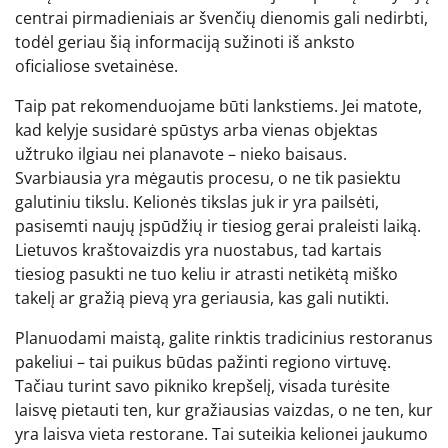
centrai pirmadieniais ar švenčių dienomis gali nedirbti,
todėl geriau šią informaciją sužinoti iš anksto
oficialiose svetainėse.
Taip pat rekomenduojame būti lankstiems. Jei matote,
kad kelyje susidarė spūstys arba vienas objektas
užtruko ilgiau nei planavote – nieko baisaus.
Svarbiausia yra mėgautis procesu, o ne tik pasiektu
galutiniu tikslu. Kelionės tikslas juk ir yra pailsėti,
pasisemti naujų įspūdžių ir tiesiog gerai praleisti laiką.
Lietuvos kraštovaizdis yra nuostabus, tad kartais
tiesiog pasukti ne tuo keliu ir atrasti netikėtą miško
takelį ar gražią pievą yra geriausia, kas gali nutikti.
Planuodami maistą, galite rinktis tradicinius restoranus
pakeliui – tai puikus būdas pažinti regiono virtuvę.
Tačiau turint savo pikniko krepšelį, visada turėsite
laisvę pietauti ten, kur gražiausias vaizdas, o ne ten, kur
yra laisva vieta restorane. Tai suteikia kelionei jaukumo