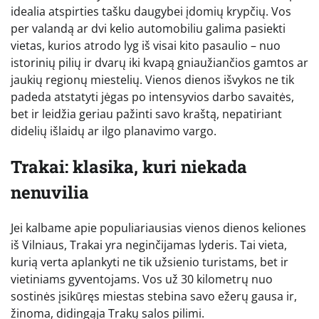
idealia atspirties tašku daugybei įdomių krypčių. Vos
per valandą ar dvi kelio automobiliu galima pasiekti
vietas, kurios atrodo lyg iš visai kito pasaulio – nuo
istorinių pilių ir dvarų iki kvapą gniaužiančios gamtos ar
jaukių regionų miestelių. Vienos dienos išvykos ne tik
padeda atstatyti jėgas po intensyvios darbo savaitės,
bet ir leidžia geriau pažinti savo kraštą, nepatiriant
didelių išlaidų ar ilgo planavimo vargo.
Trakai: klasika, kuri niekada
nenuvilia
Jei kalbame apie populiariausias vienos dienos keliones
iš Vilniaus, Trakai yra neginčijamas lyderis. Tai vieta,
kurią verta aplankyti ne tik užsienio turistams, bet ir
vietiniams gyventojams. Vos už 30 kilometrų nuo
sostinės įsikūręs miestas stebina savo ežerų gausa ir,
žinoma, didingąja Trakų salos pilimi.