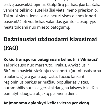
erdvę pasivaikščiojimui. Skulptūrų parkas, įkurtas šalia
vandens telkinio, suteikia šiai vietai meno prieskonio.
Tai puiki vieta tiems, kurie neturi visos dienos ir nori
pasivaikščioti vos kelias valandas gamtos apsuptyje,
neatsitoldami nuo miesto patogumų.
Dažniausiai užduodami klausimai
(FAQ)
Kokiu transportu patogiausia keliauti iš Vilniaus?
Tai priklauso nuo maršruto. Trakus, Anykščius ir
Birštoną pasiekti viešuoju transportu (autobusais arba
traukiniais) yra gana paprasta. Tačiau lankant
regioninius parkus ar mažiau populiarias vietas,
automobilis suteikia gerokai daugiau laisvės ir leidžia
pamatyti daugiau objektų per vieną dieną.
Ar įmanoma aplankyti kelias vietas per vieną