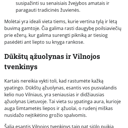
susipažinti su senaisiais žvejybos amatais ir
paragauti tradicinės žuvienės.
Molėtai yra ideali vieta tiems, kurie vertina tylą ir lėtą
buvimą gamtoje. Čia galima rasti daugybę poilsiaviečių
prie ežerų, kur galima surengti pikniką ar tiesiog
pasėdėti ant liepto su knyga rankose.
Dūkštų ąžuolynas ir Vilnojos
tvenkinys
Kartais nereikia vykti toli, kad rastumėte kažką
ypatingo. Dūkštų ąžuolynas, esantis vos pusvalandis
kelio nuo Vilniaus, yra seniausias ir didžiausias
ąžuolynas Lietuvoje. Tai vieta su ypatinga aura, kurioje
auga šimtametės liepos ir ąžuolai, o rudenį miškas
nusidažo neįtikėtino grožio spalvomis.
Šalia esantis Vilnojos tvenkinys taip pat siūlo puikią