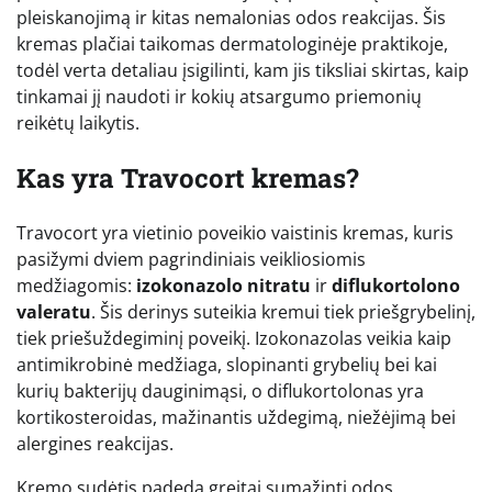
pleiskanojimą ir kitas nemalonias odos reakcijas. Šis
kremas plačiai taikomas dermatologinėje praktikoje,
todėl verta detaliau įsigilinti, kam jis tiksliai skirtas, kaip
tinkamai jį naudoti ir kokių atsargumo priemonių
reikėtų laikytis.
Kas yra Travocort kremas?
Travocort yra vietinio poveikio vaistinis kremas, kuris
pasižymi dviem pagrindiniais veikliosiomis
medžiagomis:
izokonazolo nitratu
ir
diflukortolono
valeratu
. Šis derinys suteikia kremui tiek priešgrybelinį,
tiek priešuždegiminį poveikį. Izokonazolas veikia kaip
antimikrobinė medžiaga, slopinanti grybelių bei kai
kurių bakterijų dauginimąsi, o diflukortolonas yra
kortikosteroidas, mažinantis uždegimą, niežėjimą bei
alergines reakcijas.
Kremo sudėtis padeda greitai sumažinti odos