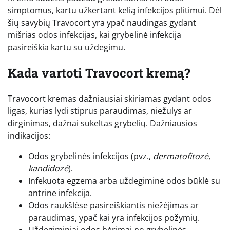
simptomus, kartu užkertant kelią infekcijos plitimui. Dėl
šių savybių Travocort yra ypač naudingas gydant
mišrias odos infekcijas, kai grybelinė infekcija
pasireiškia kartu su uždegimu.
Kada vartoti Travocort kremą?
Travocort kremas dažniausiai skiriamas gydant odos
ligas, kurias lydi stiprus paraudimas, niežulys ar
dirginimas, dažnai sukeltas grybelių. Dažniausios
indikacijos:
Odos grybelinės infekcijos (pvz.,
dermatofitozė
,
kandidozė
).
Infekuota egzema arba uždegiminė odos būklė su
antrine infekcija.
Odos raukšlėse pasireiškiantis niežėjimas ar
paraudimas, ypač kai yra infekcijos požymių.
Uždegiminiai odos bėrimai po grybelinės