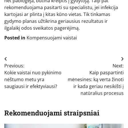
net pablogėja, būtina kreiptis į gydytoją. Taip pat
rekomenduojama pasitarti su specialistu, jei infekcija
kartojasi ar plinta į kitas kūno vietas. Tik tinkamas
gydymo planas užtikrina geriausius rezultatus ir
ilgalaikį odos sveikatos pagerėjimą.
Posted in
Kompensuojami vaistai
Navigacija
Previous:
Next:
tarp
Kokie vaistai nuo pykinimo
Kaip paspartinti
įrašų
nėštumo metu yra
mėnesines: ką verta žinoti
saugiausi ir efektyviausi?
ir kada geriau nesikišti į
natūralius procesus
Rekomenduojami straipsniai