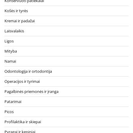
Konservuoti patiekalai
Košės ir tyrės
Kremai ir padažai
Laisvalaikis
Ligos
Mityba
Namai
Odontologija ir ortodontija
Operacijos ir tyrimai
Pagalbinės priemonės ir įranga
Patarimai
Picos
Profilaktika ir skiepai
Pyragai ir kepiniai