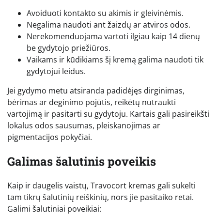
Avoiduoti kontakto su akimis ir gleivinėmis.
Negalima naudoti ant žaizdų ar atviros odos.
Nerekomenduojama vartoti ilgiau kaip 14 dienų
be gydytojo priežiūros.
Vaikams ir kūdikiams šį kremą galima naudoti tik
gydytojui leidus.
Jei gydymo metu atsiranda padidėjęs dirginimas,
bėrimas ar deginimo pojūtis, reikėtų nutraukti
vartojimą ir pasitarti su gydytoju. Kartais gali pasireikšti
lokalus odos sausumas, pleiskanojimas ar
pigmentacijos pokyčiai.
Galimas šalutinis poveikis
Kaip ir daugelis vaistų, Travocort kremas gali sukelti
tam tikrų šalutinių reiškinių, nors jie pasitaiko retai.
Galimi šalutiniai poveikiai: