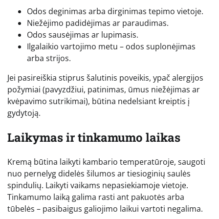
Odos deginimas arba dirginimas tepimo vietoje.
Niežėjimo padidėjimas ar paraudimas.
Odos sausėjimas ar lupimasis.
Ilgalaikio vartojimo metu – odos suplonėjimas
arba strijos.
Jei pasireiškia stiprus šalutinis poveikis, ypač alergijos
požymiai (pavyzdžiui, patinimas, ūmus niežėjimas ar
kvėpavimo sutrikimai), būtina nedelsiant kreiptis į
gydytoją.
Laikymas ir tinkamumo laikas
Kremą būtina laikyti kambario temperatūroje, saugoti
nuo pernelyg didelės šilumos ar tiesioginių saulės
spindulių. Laikyti vaikams nepasiekiamoje vietoje.
Tinkamumo laiką galima rasti ant pakuotės arba
tūbelės – pasibaigus galiojimo laikui vartoti negalima.