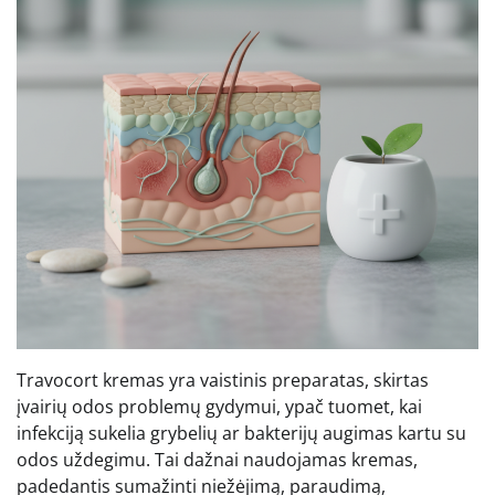
Travocort kremas yra vaistinis preparatas, skirtas
įvairių odos problemų gydymui, ypač tuomet, kai
infekciją sukelia grybelių ar bakterijų augimas kartu su
odos uždegimu. Tai dažnai naudojamas kremas,
padedantis sumažinti niežėjimą, paraudimą,