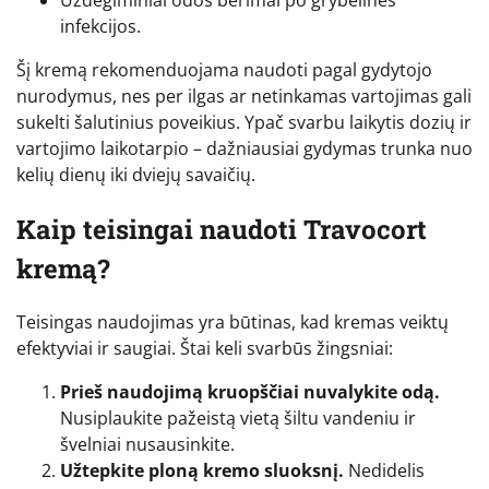
infekcijos.
Šį kremą rekomenduojama naudoti pagal gydytojo
nurodymus, nes per ilgas ar netinkamas vartojimas gali
sukelti šalutinius poveikius. Ypač svarbu laikytis dozių ir
vartojimo laikotarpio – dažniausiai gydymas trunka nuo
kelių dienų iki dviejų savaičių.
Kaip teisingai naudoti Travocort
kremą?
Teisingas naudojimas yra būtinas, kad kremas veiktų
efektyviai ir saugiai. Štai keli svarbūs žingsniai:
Prieš naudojimą kruopščiai nuvalykite odą.
Nusiplaukite pažeistą vietą šiltu vandeniu ir
švelniai nusausinkite.
Užtepkite ploną kremo sluoksnį.
Nedidelis