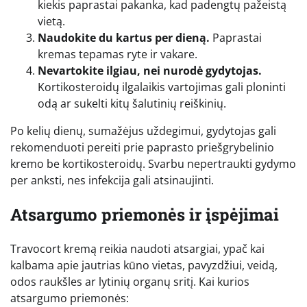
kiekis paprastai pakanka, kad padengtų pažeistą
vietą.
Naudokite du kartus per dieną.
Paprastai
kremas tepamas ryte ir vakare.
Nevartokite ilgiau, nei nurodė gydytojas.
Kortikosteroidų ilgalaikis vartojimas gali ploninti
odą ar sukelti kitų šalutinių reiškinių.
Po kelių dienų, sumažėjus uždegimui, gydytojas gali
rekomenduoti pereiti prie paprasto priešgrybelinio
kremo be kortikosteroidų. Svarbu nepertraukti gydymo
per anksti, nes infekcija gali atsinaujinti.
Atsargumo priemonės ir įspėjimai
Travocort kremą reikia naudoti atsargiai, ypač kai
kalbama apie jautrias kūno vietas, pavyzdžiui, veidą,
odos raukšles ar lytinių organų sritį. Kai kurios
atsargumo priemonės: