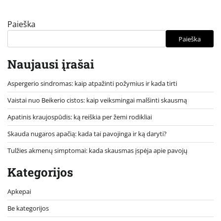
Paieška
Paieška
Naujausi įrašai
Aspergerio sindromas: kaip atpažinti požymius ir kada tirti
Vaistai nuo Beikerio cistos: kaip veiksmingai malšinti skausmą
Apatinis kraujospūdis: ką reiškia per žemi rodikliai
Skauda nugaros apačią: kada tai pavojinga ir ką daryti?
Tulžies akmenų simptomai: kada skausmas įspėja apie pavojų
Kategorijos
Apkepai
Be kategorijos