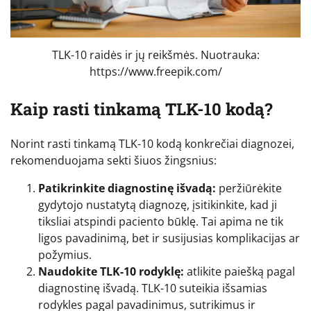
TLK-10 raidės ir jų reikšmės. Nuotrauka:
https://www.freepik.com/
Kaip rasti tinkamą TLK-10 kodą?
Norint rasti tinkamą TLK-10 kodą konkrečiai diagnozei,
rekomenduojama sekti šiuos žingsnius:
Patikrinkite diagnostinę išvadą:
peržiūrėkite
gydytojo nustatytą diagnozę, įsitikinkite, kad ji
tiksliai atspindi paciento būklę. Tai apima ne tik
ligos pavadinimą, bet ir susijusias komplikacijas ar
požymius.
Naudokite TLK-10 rodyklę:
atlikite paiešką pagal
diagnostinę išvadą. TLK-10 suteikia išsamias
rodykles pagal pavadinimus, sutrikimus ir