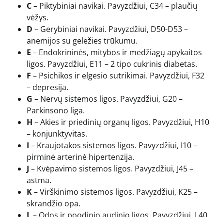
C
– Piktybiniai navikai. Pavyzdžiui, C34 – plaučių
vėžys.
D
– Gerybiniai navikai. Pavyzdžiui, D50-D53 –
anemijos su geležies trūkumu.
E
– Endokrininės, mitybos ir medžiagų apykaitos
ligos. Pavyzdžiui, E11 – 2 tipo cukrinis diabetas.
F
– Psichikos ir elgesio sutrikimai. Pavyzdžiui, F32
– depresija.
G
– Nervų sistemos ligos. Pavyzdžiui, G20 –
Parkinsono liga.
H
– Akies ir priedinių organų ligos. Pavyzdžiui, H10
– konjunktyvitas.
I
– Kraujotakos sistemos ligos. Pavyzdžiui, I10 –
pirminė arterinė hipertenzija.
J
– Kvėpavimo sistemos ligos. Pavyzdžiui, J45 –
astma.
K
– Virškinimo sistemos ligos. Pavyzdžiui, K25 –
skrandžio opa.
L
– Odos ir poodinio audinio ligos. Pavyzdžiui, L40