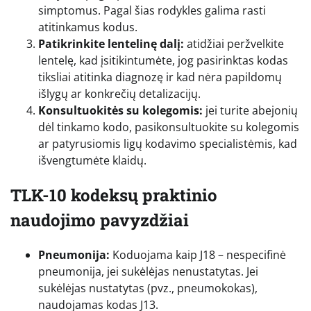
simptomus. Pagal šias rodykles galima rasti
atitinkamus kodus.
Patikrinkite lentelinę dalį:
atidžiai peržvelkite
lentelę, kad įsitikintumėte, jog pasirinktas kodas
tiksliai atitinka diagnozę ir kad nėra papildomų
išlygų ar konkrečių detalizacijų.
Konsultuokitės su kolegomis:
jei turite abejonių
dėl tinkamo kodo, pasikonsultuokite su kolegomis
ar patyrusiomis ligų kodavimo specialistėmis, kad
išvengtumėte klaidų.
TLK-10 kodeksų praktinio
naudojimo pavyzdžiai
Pneumonija:
Koduojama kaip J18 – nespecifinė
pneumonija, jei sukėlėjas nenustatytas. Jei
sukėlėjas nustatytas (pvz., pneumokokas),
naudojamas kodas J13.