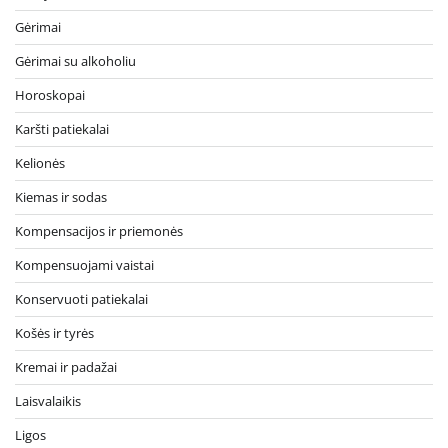
Gėrimai
Gėrimai su alkoholiu
Horoskopai
Karšti patiekalai
Kelionės
Kiemas ir sodas
Kompensacijos ir priemonės
Kompensuojami vaistai
Konservuoti patiekalai
Košės ir tyrės
Kremai ir padažai
Laisvalaikis
Ligos