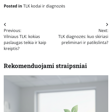
Posted in
TLK kodai ir diagnozės
Navigacija
Previous:
Next:
tarp
Vilniaus TLK: kokias
TLK diagnozės: kuo skiriasi
įrašų
paslaugas teikia ir kaip
preliminari ir patikslinta?
kreiptis?
Rekomenduojami straipsniai