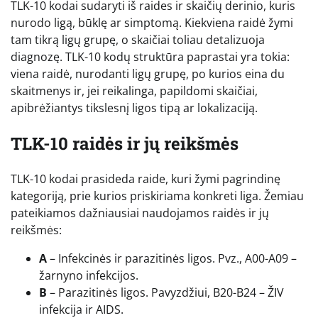
TLK-10 kodai sudaryti iš raides ir skaičių derinio, kuris
nurodo ligą, būklę ar simptomą. Kiekviena raidė žymi
tam tikrą ligų grupę, o skaičiai toliau detalizuoja
diagnozę. TLK-10 kodų struktūra paprastai yra tokia:
viena raidė, nurodanti ligų grupę, po kurios eina du
skaitmenys ir, jei reikalinga, papildomi skaičiai,
apibrėžiantys tikslesnį ligos tipą ar lokalizaciją.
TLK-10 raidės ir jų reikšmės
TLK-10 kodai prasideda raide, kuri žymi pagrindinę
kategoriją, prie kurios priskiriama konkreti liga. Žemiau
pateikiamos dažniausiai naudojamos raidės ir jų
reikšmės:
A
– Infekcinės ir parazitinės ligos. Pvz., A00-A09 –
žarnyno infekcijos.
B
– Parazitinės ligos. Pavyzdžiui, B20-B24 – ŽIV
infekcija ir AIDS.