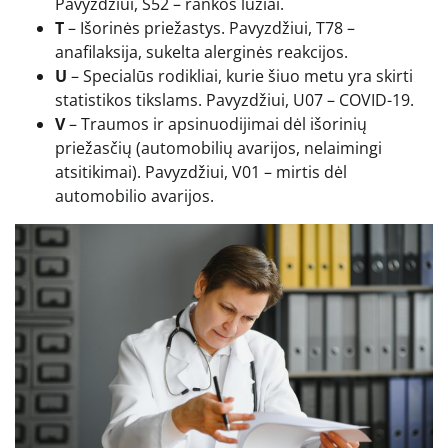
Pavyzdžiui, S52 – rankos lūžiai.
T
– Išorinės priežastys. Pavyzdžiui, T78 –
anafilaksija, sukelta alerginės reakcijos.
U
– Specialūs rodikliai, kurie šiuo metu yra skirti
statistikos tikslams. Pavyzdžiui, U07 – COVID-19.
V
– Traumos ir apsinuodijimai dėl išorinių
priežasčių (automobilių avarijos, nelaimingi
atsitikimai). Pavyzdžiui, V01 – mirtis dėl
automobilio avarijos.