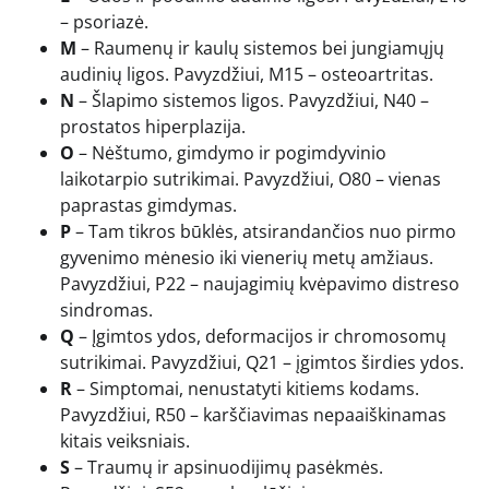
– psoriazė.
M
– Raumenų ir kaulų sistemos bei jungiamųjų
audinių ligos. Pavyzdžiui, M15 – osteoartritas.
N
– Šlapimo sistemos ligos. Pavyzdžiui, N40 –
prostatos hiperplazija.
O
– Nėštumo, gimdymo ir pogimdyvinio
laikotarpio sutrikimai. Pavyzdžiui, O80 – vienas
paprastas gimdymas.
P
– Tam tikros būklės, atsirandančios nuo pirmo
gyvenimo mėnesio iki vienerių metų amžiaus.
Pavyzdžiui, P22 – naujagimių kvėpavimo distreso
sindromas.
Q
– Įgimtos ydos, deformacijos ir chromosomų
sutrikimai. Pavyzdžiui, Q21 – įgimtos širdies ydos.
R
– Simptomai, nenustatyti kitiems kodams.
Pavyzdžiui, R50 – karščiavimas nepaaiškinamas
kitais veiksniais.
S
– Traumų ir apsinuodijimų pasėkmės.