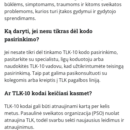
būklėms, simptomams, traumoms ir kitoms sveikatos
problemoms, kurios turi įtakos gydymui ir gydytojo
sprendimams.
Ką daryti, jei nesu tikras dėl kodo
pasirinkimo?
Jei nesate tikri dėl tinkamo TLK-10 kodo pasirinkimo,
pasitarkite su specialistu, ligų koduotoju arba
naudokitės TLK-10 vadovu, kad užtikrintumėte teisingą
pasirinkimą. Taip pat galima pasikonsultuoti su
kolegomis arba kreiptis į TLK pagalbos liniją.
Ar TLK-10 kodai keičiasi kasmet?
TLK-10 kodai gali būti atnaujinami kartą per kelis
metus. Pasaulinė sveikatos organizacija (PSO) nuolat
atnaujina TLK, todėl svarbu sekti naujausius leidimus ir
atnaujinimus.