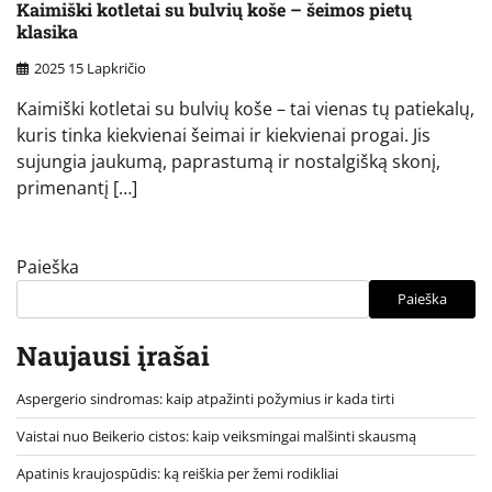
Kaimiški kotletai su bulvių koše – šeimos pietų
klasika
2025 15 Lapkričio
Kaimiški kotletai su bulvių koše – tai vienas tų patiekalų,
kuris tinka kiekvienai šeimai ir kiekvienai progai. Jis
sujungia jaukumą, paprastumą ir nostalgišką skonį,
primenantį […]
Paieška
Paieška
Naujausi įrašai
Aspergerio sindromas: kaip atpažinti požymius ir kada tirti
Vaistai nuo Beikerio cistos: kaip veiksmingai malšinti skausmą
Apatinis kraujospūdis: ką reiškia per žemi rodikliai