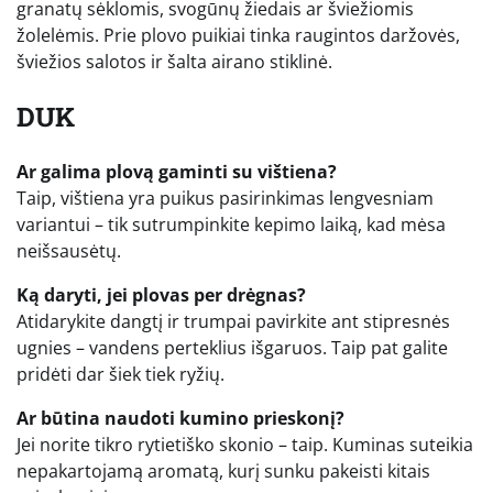
granatų sėklomis, svogūnų žiedais ar šviežiomis
žolelėmis. Prie plovo puikiai tinka raugintos daržovės,
šviežios salotos ir šalta airano stiklinė.
DUK
Ar galima plovą gaminti su vištiena?
Taip, vištiena yra puikus pasirinkimas lengvesniam
variantui – tik sutrumpinkite kepimo laiką, kad mėsa
neišsausėtų.
Ką daryti, jei plovas per drėgnas?
Atidarykite dangtį ir trumpai pavirkite ant stipresnės
ugnies – vandens perteklius išgaruos. Taip pat galite
pridėti dar šiek tiek ryžių.
Ar būtina naudoti kumino prieskonį?
Jei norite tikro rytietiško skonio – taip. Kuminas suteikia
nepakartojamą aromatą, kurį sunku pakeisti kitais