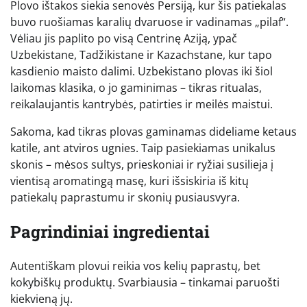
Plovo ištakos siekia senovės Persiją, kur šis patiekalas
buvo ruošiamas karalių dvaruose ir vadinamas „pilaf“.
Vėliau jis paplito po visą Centrinę Aziją, ypač
Uzbekistane, Tadžikistane ir Kazachstane, kur tapo
kasdienio maisto dalimi. Uzbekistano plovas iki šiol
laikomas klasika, o jo gaminimas – tikras ritualas,
reikalaujantis kantrybės, patirties ir meilės maistui.
Sakoma, kad tikras plovas gaminamas dideliame ketaus
katile, ant atviros ugnies. Taip pasiekiamas unikalus
skonis – mėsos sultys, prieskoniai ir ryžiai susilieja į
vientisą aromatingą masę, kuri išsiskiria iš kitų
patiekalų paprastumu ir skonių pusiausvyra.
Pagrindiniai ingredientai
Autentiškam plovui reikia vos kelių paprastų, bet
kokybiškų produktų. Svarbiausia – tinkamai paruošti
kiekvieną jų.