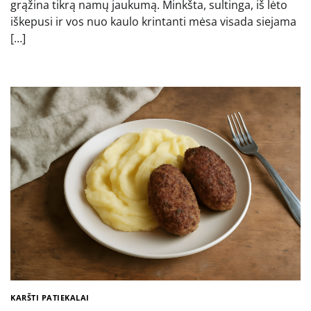
grąžina tikrą namų jaukumą. Minkšta, sultinga, iš lėto
iškepusi ir vos nuo kaulo krintanti mėsa visada siejama
[…]
KARŠTI PATIEKALAI