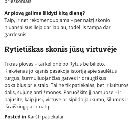
prieskoniais.
Ar plovą galima šildyti kitą dieną?
Taip, ir net rekomenduojama – per naktį skonio
niuansai susilieja dar labiau, todėl jis tampa dar
gardesnis.
Rytietiškas skonis jūsų virtuvėje
Tikras plovas – tai kelionė po Rytus be bilieto.
Kiekvienas jo kąsnis pasakoja istoriją apie saulėtus
turgus, šurmuliuojančias gatves ir draugiškus
pokalbius prie stalo. Tai ne tik patiekalas, bet ir kultūros
dalis, sujungianti žmones. Paruoškite jį namuose – ir
pajusite, kaip jūsų virtuvė prisipildo jaukumo, šilumos ir
išraiškingų aromatų.
Posted in
Karšti patiekalai