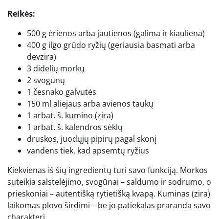
Reikės:
500 g ėrienos arba jautienos (galima ir kiauliena)
400 g ilgo grūdo ryžių (geriausia basmati arba
devzira)
3 didelių morkų
2 svogūnų
1 česnako galvutės
150 ml aliejaus arba avienos taukų
1 arbat. š. kumino (zira)
1 arbat. š. kalendros sėklų
druskos, juodųjų pipirų pagal skonį
vandens tiek, kad apsemtų ryžius
Kiekvienas iš šių ingredientų turi savo funkciją. Morkos
suteikia salstelėjimo, svogūnai – saldumo ir sodrumo, o
prieskoniai – autentišką rytietišką kvapą. Kuminas (zira)
laikomas plovo širdimi – be jo patiekalas praranda savo
charakterį.