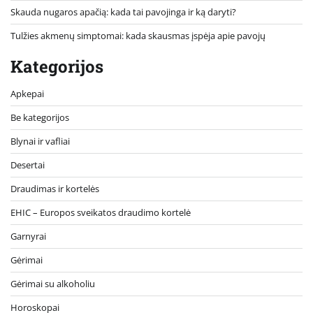
Skauda nugaros apačią: kada tai pavojinga ir ką daryti?
Tulžies akmenų simptomai: kada skausmas įspėja apie pavojų
Kategorijos
Apkepai
Be kategorijos
Blynai ir vafliai
Desertai
Draudimas ir kortelės
EHIC – Europos sveikatos draudimo kortelė
Garnyrai
Gėrimai
Gėrimai su alkoholiu
Horoskopai