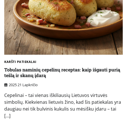
KARŠTI PATIEKALAI
Tobulas naminių cepelinų receptas: kaip išgauti purią
tešlą ir skanų įdarą
2025 21 Lapkričio
Cepelinai – tai vienas iškiliausių Lietuvos virtuvės
simbolių. Kiekvienas lietuvis žino, kad šis patiekalas yra
daugiau nei tik bulvinis kukulis su mėsišku įdaru – tai
[…]