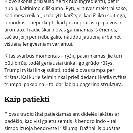
Plovo skonis priklauso ne tik nuo ingredientų, bet ir
nuo jų kaitinimo eiliškumo. Rytų virtuvės meistrai sako,
kad mėsą reikia „uždaryti“ karštyje, kad išliktų sultinga,
o morkas – neperkepti, kad jos neprarastų spalvos ir
aromato. Tradiciškai plovas gaminamas iš ėrienos,
tačiau jei ji per riebi, galite naudoti jautieną arba net
vištieną lengvesniam variantui.
Kitas svarbus momentas – ryžių pasirinkimas. Jie turi
būti birūs, todėl geriausiai tinka ilgo grūdo rūšys.
Trumpi ryžiai linkę sulipti, todėl plovas tampa per
tirštas. Kai kurie šeimininkai prieš dedant į katilą ryžius
trumpai pakepina – tai dar labiau pagerina struktūrą.
Kaip patiekti
Plovas tradiciškai patiekiamas ant didelės lėkštės ar
padėklo, kad visi galėtų semtis iš bendro indo – tai
simbolizuoja bendrystę ir šilumą. Dažnai jis puoštas