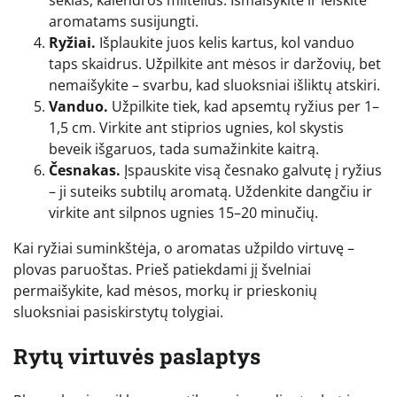
sėklas, kalendros miltelius. Išmaišykite ir leiskite
aromatams susijungti.
Ryžiai.
Išplaukite juos kelis kartus, kol vanduo
taps skaidrus. Užpilkite ant mėsos ir daržovių, bet
nemaišykite – svarbu, kad sluoksniai išliktų atskiri.
Vanduo.
Užpilkite tiek, kad apsemtų ryžius per 1–
1,5 cm. Virkite ant stiprios ugnies, kol skystis
beveik išgaruos, tada sumažinkite kaitrą.
Česnakas.
Įspauskite visą česnako galvutę į ryžius
– ji suteiks subtilų aromatą. Uždenkite dangčiu ir
virkite ant silpnos ugnies 15–20 minučių.
Kai ryžiai suminkštėja, o aromatas užpildo virtuvę –
plovas paruoštas. Prieš patiekdami jį švelniai
permaišykite, kad mėsos, morkų ir prieskonių
sluoksniai pasiskirstytų tolygiai.
Rytų virtuvės paslaptys