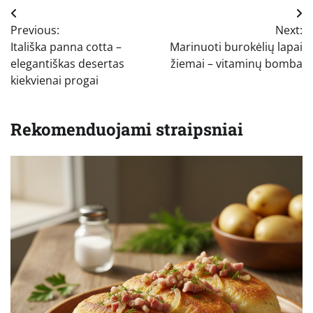
Navigacija
Previous:
Next:
tarp
Itališka panna cotta –
Marinuoti burokėlių lapai
įrašų
elegantiškas desertas
žiemai – vitaminų bomba
kiekvienai progai
Rekomenduojami straipsniai