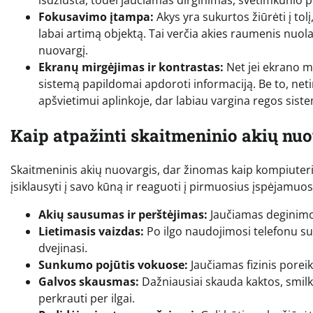
Fokusavimo įtampa:
Akys yra sukurtos žiūrėti į tol
labai artimą objektą. Tai verčia akies raumenis nuol
nuovargį.
Ekranų mirgėjimas ir kontrastas:
Net jei ekrano mi
sistemą papildomai apdoroti informaciją. Be to, ne
apšvietimui aplinkoje, dar labiau vargina regos sist
Kaip atpažinti skaitmeninio akių nu
Skaitmeninis akių nuovargis, dar žinomas kaip kompiuterin
įsiklausyti į savo kūną ir reaguoti į pirmuosius įspėjamuo
Akių sausumas ir perštėjimas:
Jaučiamas deginimo 
Lietimasis vaizdas:
Po ilgo naudojimosi telefonu sun
dvejinasi.
Sunkumo pojūtis vokuose:
Jaučiamas fizinis poreik
Galvos skausmas:
Dažniausiai skauda kaktos, smilki
perkrauti per ilgai.