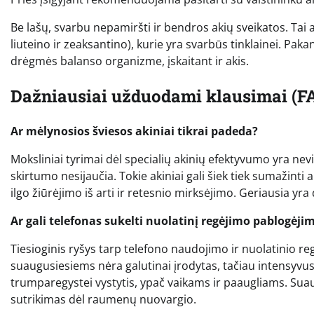
Be lašų, svarbu nepamiršti ir bendros akių sveikatos. Tai
liuteino ir zeaksantino), kurie yra svarbūs tinklainei. Pa
drėgmės balanso organizme, įskaitant ir akis.
Dažniausiai užduodami klausimai (F
Ar mėlynosios šviesos akiniai tikrai padeda?
Moksliniai tyrimai dėl specialių akinių efektyvumo yra ne
skirtumo nesijaučia. Tokie akiniai gali šiek tiek sumažint
ilgo žiūrėjimo iš arti ir retesnio mirksėjimo. Geriausia yra 
Ar gali telefonas sukelti nuolatinį regėjimo pablogėji
Tiesioginis ryšys tarp telefono naudojimo ir nuolatinio r
suaugusiesiems nėra galutinai įrodytas, tačiau intensyvus 
trumparegystei vystytis, ypač vaikams ir paaugliams. Suau
sutrikimas dėl raumenų nuovargio.