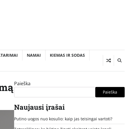
ATARIMAI
NAMAI
KIEMAS IR SODAS
Paieška
imą
Paieška
Naujausi įrašai
Putino uogos nuo kosulio: kaip jas teisingai vartoti?