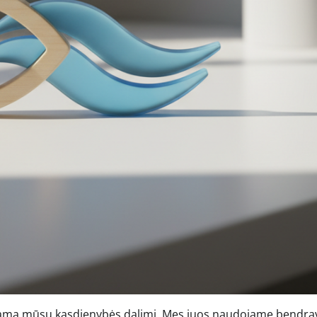
iejama mūsų kasdienybės dalimi. Mes juos naudojame bendra