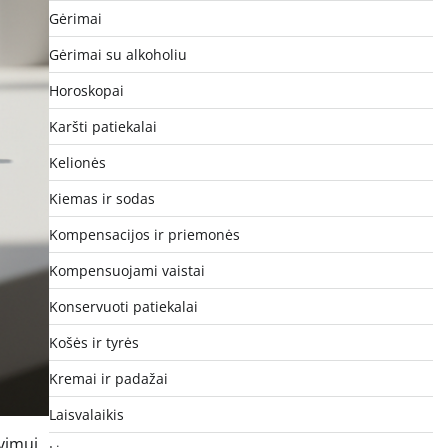
Gėrimai
Gėrimai su alkoholiu
Horoskopai
Karšti patiekalai
Kelionės
Kiemas ir sodas
Kompensacijos ir priemonės
Kompensuojami vaistai
Konservuoti patiekalai
Košės ir tyrės
Kremai ir padažai
Laisvalaikis
vimui,