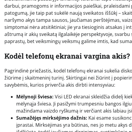
darbui, pramogoms ir informacijos paieškai, praleisdami pr
patogumą, jie taip pat sukėlė naują sveikatos iššūkį – ska
naršymo akys tampa sausos, jaučiamas perštėjimas, vaizda
simptomai nėra atsitiktiniai; jie yra tiesioginis atsakas į
aštrumą ir akių sveikatą ilgalaikėje perspektyvoje, svarbu 
paprastų, bet veiksmingų veiksmų galime imtis, kad suma
Kodėl telefonų ekranai vargina akis?
Pagrindinė priežastis, kodėl telefonų ekranai sukelia disko
žiūrime į skaitmeninį turinį. Skirtingai nei žiūrint į popier
savybėmis, kurios priverčia akis dirbti intensyviau:
Mėlynoji šviesa:
Visi LED ekranai skleidžia didelį k
mėlynąja šviesa. Ji pasižymi trumpesniu bangos ilgiu i
mažindama vaizdo ryškumą ir verčiant akis labiau įs
Sumažėjęs mirksėjimo dažnis:
Kai esame susikoncen
įprastai. Mirksėjimas yra būtinas, nes jo metu akys 
išdžiūsta, todėl jaučiamas dirginimas, svetimkūnio 