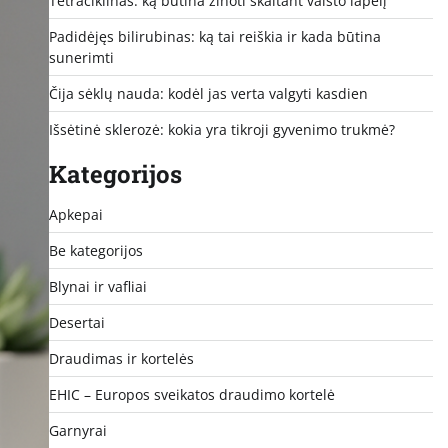
Tetraciklinas: ką būtina žinoti skaitant vaisto lapelį
Padidėjęs bilirubinas: ką tai reiškia ir kada būtina
sunerimti
Čija sėklų nauda: kodėl jas verta valgyti kasdien
Išsėtinė sklerozė: kokia yra tikroji gyvenimo trukmė?
Kategorijos
Apkepai
Be kategorijos
Blynai ir vafliai
Desertai
Draudimas ir kortelės
EHIC – Europos sveikatos draudimo kortelė
Garnyrai