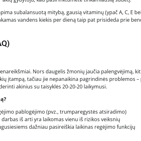
 apima subalansuotą mitybą, gausią vitaminų (ypač A, C, E be
kankamas vandens kiekis per dieną taip pat prisideda prie be
AQ)
vienareikšmiai. Nors daugelis žmonių jaučia palengvėjimą, ki
i akių įtampą, tačiau jie nepanaikina pagrindinės problemos –
derinti akinius su taisyklės 20-20-20 laikymusi.
mą?
egėjimo pablogėjimo (pvz., trumparegystės atsiradimo)
darbas iš arti yra laikomas vienu iš rizikos veiksnių
gusiesiems dažniau pasireiškia laikinas regėjimo funkcijų