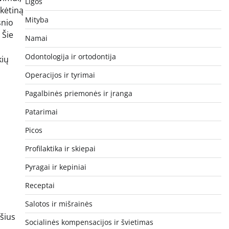
Ligos
ikėtiną
Mityba
snio
 Šie
Namai
Odontologija ir ortodontija
kių
Operacijos ir tyrimai
Pagalbinės priemonės ir įranga
Patarimai
Picos
Profilaktika ir skiepai
Pyragai ir kepiniai
Receptai
Salotos ir mišrainės
šius
Socialinės kompensacijos ir švietimas