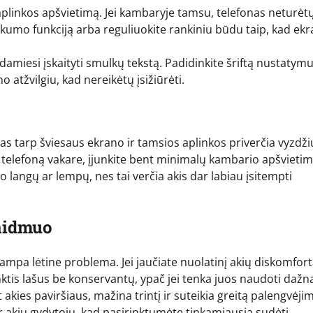
aplinkos apšvietimą. Jei kambaryje tamsu, telefonas neturėt
škumo funkciją arba reguliuokite rankiniu būdu taip, kad ek
amiesi įskaityti smulkų tekstą. Padidinkite šriftą nustatym
o atžvilgiu, kad nereikėtų įsižiūrėti.
s tarp šviesaus ekrano ir tamsios aplinkos priverčia vyzdži
ami telefoną vakare, įjunkite bent minimalų kambario apšvietim
o langų ar lempų, nes tai verčia akis dar labiau įsitempti
vaidmuo
mpa lėtine problema. Jei jaučiate nuolatinį akių diskomfort
nktis lašus be konservantų, ypač jei tenka juos naudoti dažna
kies paviršiaus, mažina trintį ir suteikia greitą palengvėji
r akių gydytoju, kad pasirinktumėte tinkamiausią sudėtį.