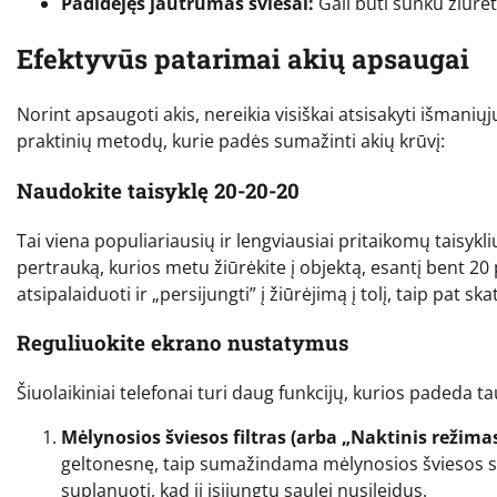
Padidėjęs jautrumas šviesai:
Gali būti sunku žiūrėti
Efektyvūs patarimai akių apsaugai
Norint apsaugoti akis, nereikia visiškai atsisakyti išmaniųj
praktinių metodų, kurie padės sumažinti akių krūvį:
Naudokite taisyklę 20-20-20
Tai viena populiariausių ir lengviausiai pritaikomų taisykl
pertrauką, kurios metu žiūrėkite į objektą, esantį bent 2
atsipalaiduoti ir „persijungti” į žiūrėjimą į tolį, taip pat s
Reguliuokite ekrano nustatymus
Šiuolaikiniai telefonai turi daug funkcijų, kurios padeda t
Mėlynosios šviesos filtras (arba „Naktinis režimas
geltonesnę, taip sumažindama mėlynosios šviesos sk
suplanuoti, kad ji įsijungtų saulei nusileidus.