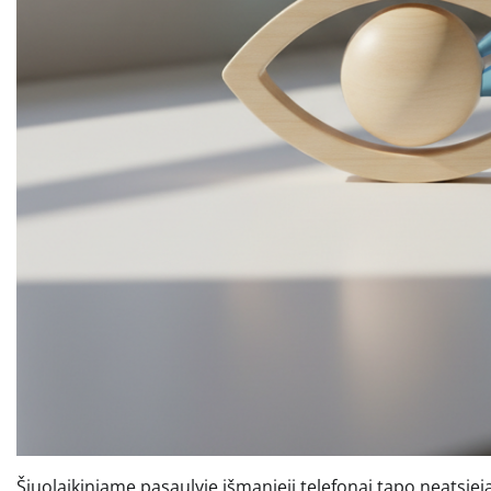
Šiuolaikiniame pasaulyje išmanieji telefonai tapo neats