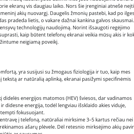
ie ekranų vis daugiau laiko. Nors šie įrenginiai atnešė neįt
itmeninį akių nuovargį. Daugelis žmonių pastebi, kad po ilge
s pradeda lietis, o vakare dažnai kankina galvos skausmai.
 intensyvų technologijų naudojimą. Norint išsaugoti regėjimo
suprasti, kaip būtent telefonų ekranai veikia mūsų akis ir ko
žintume neigiamą poveikį.
mfortą, yra susijusi su žmogaus fiziologija ir tuo, kaip mes
inį tekstą ar natūralią aplinką, ekranai pasižymi specifinėmis
iekį didelės energijos matomos (HEV) šviesos, dar vadinamos
r didesne energija, todėl lengviau išsklaido akies viduje,
itempti fokusuojant.
travę į telefoną, natūraliai mirksime 3–5 kartus rečiau nei
drėkinamos ašarų plėvele. Dėl retesnio mirksėjimo akių pavir
pojūtis ar sausumas.