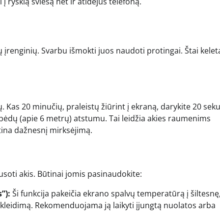
 į ryškią šviesą net ir atidėjus telefoną.
ų įrenginių. Svarbu išmokti juos naudoti protingai. Štai kelet
ių. Kas 20 minučių, praleistų žiūrint į ekraną, darykite 20 sek
0 pėdų (apie 6 metrų) atstumu. Tai leidžia akies raumenims
katina dažnesnį mirksėjimą.
ausoti akis. Būtinai jomis pasinaudokite:
”):
Ši funkcija pakeičia ekrano spalvų temperatūrą į šiltesnę
leidimą. Rekomenduojama ją laikyti įjungtą nuolatos arba