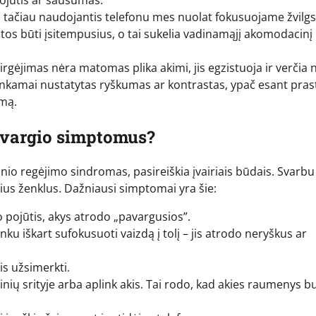
į, tačiau naudojantis telefonu mes nuolat fokusuojame žvilgsn
atos būti įsitempusius, o tai sukelia vadinamąjį akomodacinį
rgėjimas nėra matomas plika akimi, jis egzistuoja ir verčia 
tinkamai nustatytas ryškumas ar kontrastas, ypač esant pra
emą.
ovargio simptomus?
io regėjimo sindromas, pasireiškia įvairiais būdais. Svarbu
sius ženklus. Dažniausi simptomai yra šie:
pojūtis, akys atrodo „pavargusios”.
ku iškart sufokusuoti vaizdą į tolį – jis atrodo neryškus ar
is užsimerkti.
nių srityje arba aplink akis. Tai rodo, kad akies raumenys b