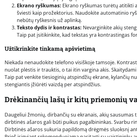
Ekrano ryškumas:
Ekrano ryškumas turėtų atitikti 
šviesti kaip prožektorius. Naudokite automatinio ry
nebūtų ryškesnis už aplinką.
Teksto dydis ir kontrastas:
Nevarginkite akių stengd
Taip pat įsitikinkite, kad tekstas yra kontrastingas fon
Užtikrinkite tinkamą apšvietimą
Niekada nenaudokite telefono visiškoje tamsoje. Kontrasta
nuolat plėstis ir trauktis, o tai itin vargina akis. Skaityd
Taip pat venkite tiesioginių atspindžių ekrane, kylančių nu
stengiantis įžiūrėti vaizdą per atspindžius.
Drėkinančių lašų ir kitų priemonių 
Daugeliui žmonių, dirbančių su ekranais, akių sausumas ta
dirbtinės ašaros gali būti puikus pagalbininkas. Svarbu ri
Dirbtinės ašaros sukuria papildomą drėgmės sluoksnį ant a
Prieš įsigyjant rekomenduojama pasitarti su vaistininku a