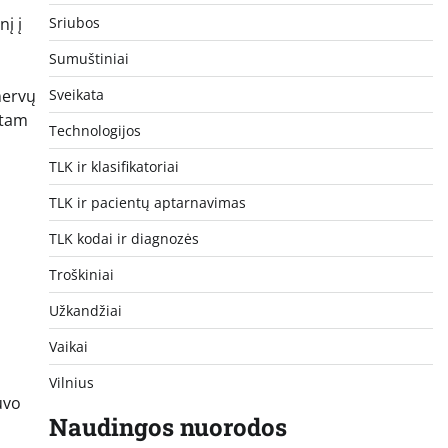
į į
Sriubos
Sumuštiniai
nervų
Sveikata
stam
Technologijos
TLK ir klasifikatoriai
TLK ir pacientų aptarnavimas
TLK kodai ir diagnozės
Troškiniai
Užkandžiai
Vaikai
Vilnius
uvo
Naudingos nuorodos