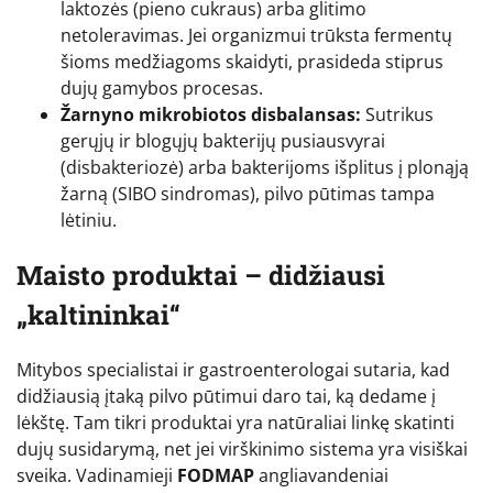
laktozės (pieno cukraus) arba glitimo
netoleravimas. Jei organizmui trūksta fermentų
šioms medžiagoms skaidyti, prasideda stiprus
dujų gamybos procesas.
Žarnyno mikrobiotos disbalansas:
Sutrikus
gerųjų ir blogųjų bakterijų pusiausvyrai
(disbakteriozė) arba bakterijoms išplitus į plonąją
žarną (SIBO sindromas), pilvo pūtimas tampa
lėtiniu.
Maisto produktai – didžiausi
„kaltininkai“
Mitybos specialistai ir gastroenterologai sutaria, kad
didžiausią įtaką pilvo pūtimui daro tai, ką dedame į
lėkštę. Tam tikri produktai yra natūraliai linkę skatinti
dujų susidarymą, net jei virškinimo sistema yra visiškai
sveika. Vadinamieji
FODMAP
angliavandeniai