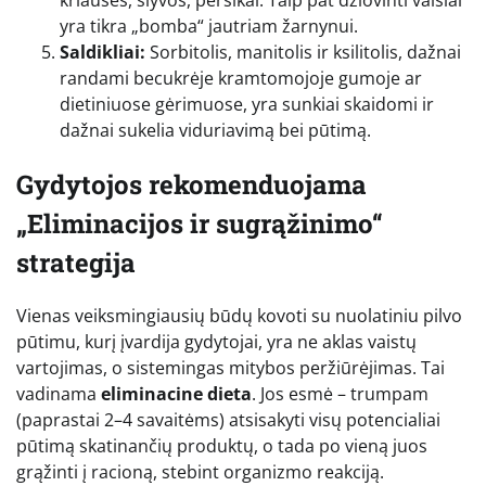
yra tikra „bomba“ jautriam žarnynui.
Saldikliai:
Sorbitolis, manitolis ir ksilitolis, dažnai
randami becukrėje kramtomojoje gumoje ar
dietiniuose gėrimuose, yra sunkiai skaidomi ir
dažnai sukelia viduriavimą bei pūtimą.
Gydytojos rekomenduojama
„Eliminacijos ir sugrąžinimo“
strategija
Vienas veiksmingiausių būdų kovoti su nuolatiniu pilvo
pūtimu, kurį įvardija gydytojai, yra ne aklas vaistų
vartojimas, o sistemingas mitybos peržiūrėjimas. Tai
vadinama
eliminacine dieta
. Jos esmė – trumpam
(paprastai 2–4 savaitėms) atsisakyti visų potencialiai
pūtimą skatinančių produktų, o tada po vieną juos
grąžinti į racioną, stebint organizmo reakciją.