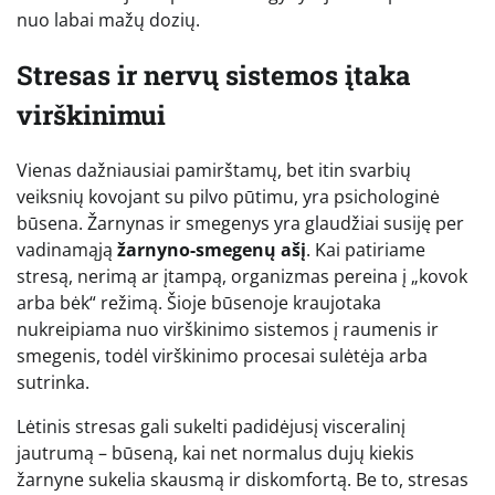
nuo labai mažų dozių.
Stresas ir nervų sistemos įtaka
virškinimui
Vienas dažniausiai pamirštamų, bet itin svarbių
veiksnių kovojant su pilvo pūtimu, yra psichologinė
būsena. Žarnynas ir smegenys yra glaudžiai susiję per
vadinamąją
žarnyno-smegenų ašį
. Kai patiriame
stresą, nerimą ar įtampą, organizmas pereina į „kovok
arba bėk“ režimą. Šioje būsenoje kraujotaka
nukreipiama nuo virškinimo sistemos į raumenis ir
smegenis, todėl virškinimo procesai sulėtėja arba
sutrinka.
Lėtinis stresas gali sukelti padidėjusį visceralinį
jautrumą – būseną, kai net normalus dujų kiekis
žarnyne sukelia skausmą ir diskomfortą. Be to, stresas