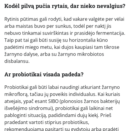
Kodėl pilvą pučia rytais, dar nieko nevalgius?
Rytinis pūtimas gali rodyti, kad vakare valgėte per vėlai
arba maistas buvo per sunkus, todėl per naktį jis
nebuvo tinkamai suvirškintas ir prasidėjo fermentacija.
Taip pat tai gali būti susiję su horizontalia kūno
padėtimi miego metu, kai dujos kaupiasi tam tikrose
žarnyno dalyse, arba su žarnyno mikrobiotos
disbalansu.
Ar probiotikai visada padeda?
Probiotikai gali būti labai naudingi atkuriant žarnyno
mikroflorą, tačiau jų poveikis individualus. Kai kuriais
atvejais, ypač esant SIBO (plonosios žarnos bakterijų
išvešėjimo sindromui), probiotikai gali laikinai net
pabloginti situaciją, padidindami dujų kiekį. Prieš
pradedant vartoti stiprius probiotikus,
rekomenduojama pasitarti su gydytoju arba pradėti