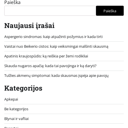
Paieška
Paieška
Naujausi įrašai
Aspergerio sindromas: kaip atpažinti požymius ir kada tirti
Vaistai nuo Beikerio cistos: kaip veiksmingai malšinti skausmą
Apatinis kraujospūdis: ką reiškia per žemi rodikliai
Skauda nugaros apačią: kada tai pavojinga ir ką daryti?
Tulžies akmenų simptomai: kada skausmas įspėja apie pavojų
Kategorijos
Apkepai
Be kategorijos
Blynai ir vafliai