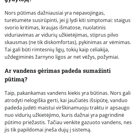
Nors pūtimas dažniausiai yra nepavojingas,
turėtumėte susirūpinti, jei jį lydi kiti simptomai: staigus
svorio kritimas, kraujas išmatose, nuolatinis
viduriavimas ar vidurių užkietėjimas, stiprus pilvo
skausmas (ne tik diskomfortas), pykinimas ar vėmimas.
Tai gali būti rimtesnių ligų, tokių kaip celiakija,
uždegiminės žarnyno ligos ar net vėžys, požymiai.
Ar vandens gėrimas padeda sumažinti
pūtimą?
Taip, pakankamas vandens kiekis yra būtinas. Nors gali
atrodyti nelogiška gerti, kai jaučiatės išsipūtę, vanduo
padeda judėti maistui virškinamuoju traktu ir apsaugo
nuo vidurių užkietėjimo, kuris dažnai yra pagrindinė
pūtimo priežastis. Tačiau venkite gazuoto vandens, nes
jis tik papildomai įneša dujų į sistemą.