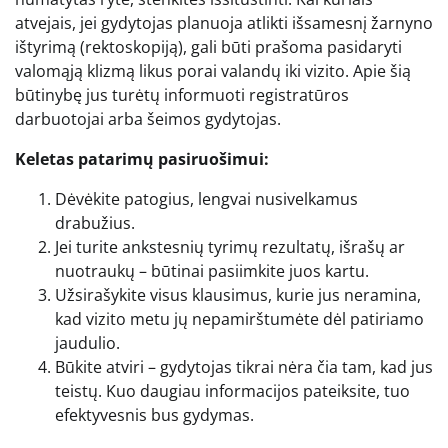
atvejais, jei gydytojas planuoja atlikti išsamesnį žarnyno
ištyrimą (rektoskopiją), gali būti prašoma pasidaryti
valomąją klizmą likus porai valandų iki vizito. Apie šią
būtinybę jus turėtų informuoti registratūros
darbuotojai arba šeimos gydytojas.
Keletas patarimų pasiruošimui:
Dėvėkite patogius, lengvai nusivelkamus
drabužius.
Jei turite ankstesnių tyrimų rezultatų, išrašų ar
nuotraukų – būtinai pasiimkite juos kartu.
Užsirašykite visus klausimus, kurie jus neramina,
kad vizito metu jų nepamirštumėte dėl patiriamo
jaudulio.
Būkite atviri – gydytojas tikrai nėra čia tam, kad jus
teistų. Kuo daugiau informacijos pateiksite, tuo
efektyvesnis bus gydymas.