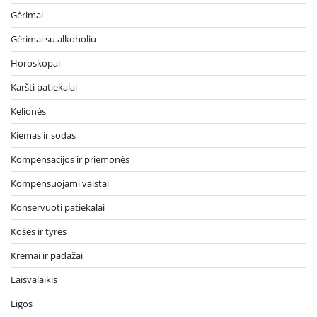
Gėrimai
Gėrimai su alkoholiu
Horoskopai
Karšti patiekalai
Kelionės
Kiemas ir sodas
Kompensacijos ir priemonės
Kompensuojami vaistai
Konservuoti patiekalai
Košės ir tyrės
Kremai ir padažai
Laisvalaikis
Ligos