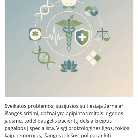
Sveikatos problemos, susijusios su tiesiąja žarna ar
išangės sritimi, dažnai yra apipintos mitais ir gėdos
jausmu, todėl daugelis pacientų delsia kreiptis
pagalbos į specialistą. Visgi proktologinės ligos, tokios
kaip hemorojus, išangės įplėšos, polipai ar kiti