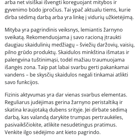
arba net visiškai išvengti koreguojant mitybos ir
gyvenimo būdo įpročius. Tai ypač aktualu tiems, kurie
dirba sėdimą darbą arba yra linkę į vidurių užkietėjimą.
Mityba yra pagrindinis veiksnys, lemiantis žarnyno
sveikatą. Rekomenduojama į savo racioną įtraukti
daugiau skaidulinių medžiagų – šviežių daržovių, vaisių,
pilno grūdo produktų. Skaidulos minkština išmatas ir
palengvina tuštinimąsi, todėl mažiau traumuojama
išangės zona. Taip pat labai svarbu gerti pakankamai
vandens – be skysčių skaidulos negali tinkamai atlikti
savo funkcijos.
Fizinis aktyvumas yra dar vienas svarbus elementas.
Reguliarus judėjimas gerina žarnyno peristaltiką ir
skatina kraujotaką dubens srityje. Jei dirbate sėdimą
darbą, kas valandą darykite trumpas pertraukėles,
pasivaikščiokite, atlikite nesudėtingus pratimus.
Venkite ilgo sėdėjimo ant kieto pagrindo.