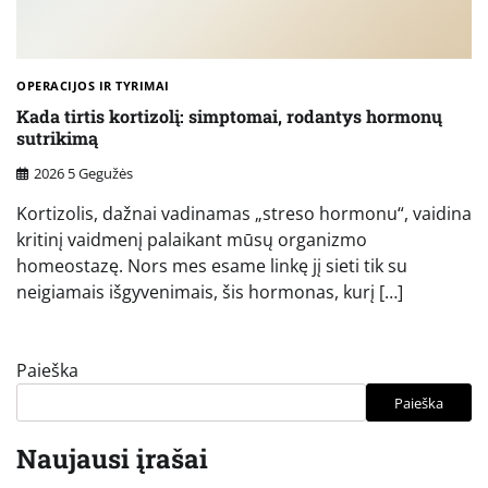
OPERACIJOS IR TYRIMAI
Kada tirtis kortizolį: simptomai, rodantys hormonų
sutrikimą
2026 5 Gegužės
Kortizolis, dažnai vadinamas „streso hormonu“, vaidina
kritinį vaidmenį palaikant mūsų organizmo
homeostazę. Nors mes esame linkę jį sieti tik su
neigiamais išgyvenimais, šis hormonas, kurį […]
Paieška
Paieška
Naujausi įrašai