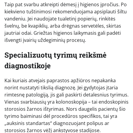
Taip pat svarbu atkreipti dėmesį į higienos įpročius. Po
kiekvieno tuštinimosi rekomenduojama apsiplauti šiltu
vandeniu. Jei naudojate tualetinį popierių, rinkitės
švelnų, be kvapiklių, arba drėgnas servetėles, skirtas
jautriai odai. Griežtas higienos laikymasis gali padėti
išvengti įvairių uždegiminių procesų.
Specializuotų tyrimų reikšmė
diagnostikoje
Kai kuriais atvejais paprastos apžiūros nepakanka
norint nustatyti tikslią diagnozę. Jei gydytojas įtaria
rimtesnę patologiją, jis gali paskirti detalesnius tyrimus.
Vienas svarbiausių yra kolonoskopija – tai endoskopinis
storosios žarnos ištyrimas. Nors daugelis pacientų šio
tyrimo baiminasi dėl procedūros specifikos, tai yra
„auksinis standartas“ diagnozuojant polipus ar
storosios žarnos vėžį ankstyvose stadijose.