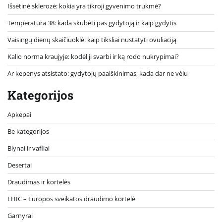
Išsėtinė sklerozė: kokia yra tikroji gyvenimo trukmė?
Temperatūra 38: kada skubėti pas gydytoją ir kaip gydytis
Vaisingų dienų skaičiuoklė: kaip tiksliai nustatyti ovuliaciją
Kalio norma kraujyje: kodėl ji svarbi ir ką rodo nukrypimai?
Ar kepenys atsistato: gydytojų paaiškinimas, kada dar ne vėlu
Kategorijos
Apkepai
Be kategorijos
Blynai ir vafliai
Desertai
Draudimas ir kortelės
EHIC – Europos sveikatos draudimo kortelė
Garnyrai