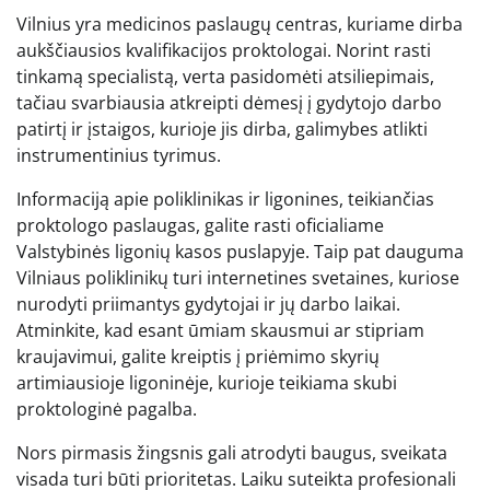
Vilnius yra medicinos paslaugų centras, kuriame dirba
aukščiausios kvalifikacijos proktologai. Norint rasti
tinkamą specialistą, verta pasidomėti atsiliepimais,
tačiau svarbiausia atkreipti dėmesį į gydytojo darbo
patirtį ir įstaigos, kurioje jis dirba, galimybes atlikti
instrumentinius tyrimus.
Informaciją apie poliklinikas ir ligonines, teikiančias
proktologo paslaugas, galite rasti oficialiame
Valstybinės ligonių kasos puslapyje. Taip pat dauguma
Vilniaus poliklinikų turi internetines svetaines, kuriose
nurodyti priimantys gydytojai ir jų darbo laikai.
Atminkite, kad esant ūmiam skausmui ar stipriam
kraujavimui, galite kreiptis į priėmimo skyrių
artimiausioje ligoninėje, kurioje teikiama skubi
proktologinė pagalba.
Nors pirmasis žingsnis gali atrodyti baugus, sveikata
visada turi būti prioritetas. Laiku suteikta profesionali