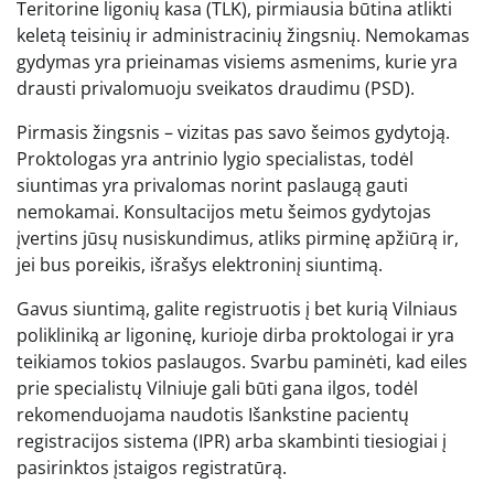
Teritorine ligonių kasa (TLK), pirmiausia būtina atlikti
keletą teisinių ir administracinių žingsnių. Nemokamas
gydymas yra prieinamas visiems asmenims, kurie yra
drausti privalomuoju sveikatos draudimu (PSD).
Pirmasis žingsnis – vizitas pas savo šeimos gydytoją.
Proktologas yra antrinio lygio specialistas, todėl
siuntimas yra privalomas norint paslaugą gauti
nemokamai. Konsultacijos metu šeimos gydytojas
įvertins jūsų nusiskundimus, atliks pirminę apžiūrą ir,
jei bus poreikis, išrašys elektroninį siuntimą.
Gavus siuntimą, galite registruotis į bet kurią Vilniaus
polikliniką ar ligoninę, kurioje dirba proktologai ir yra
teikiamos tokios paslaugos. Svarbu paminėti, kad eiles
prie specialistų Vilniuje gali būti gana ilgos, todėl
rekomenduojama naudotis Išankstine pacientų
registracijos sistema (IPR) arba skambinti tiesiogiai į
pasirinktos įstaigos registratūrą.