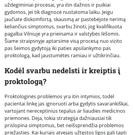
uždegiminiai procesai, yra itin dažnos ir puikiai
gydomos, jei tik diagnozė nustatoma laiku. Jeigu
jaučiate diskomfortą, skausmą ar pastebėjote nerimą
keliančius simptomus, svarbu žinoti, jog kvalifikuota
pagalba Vilniuje yra prieinama ir valstybės lėšomis.
Šiame straipsnyje aptarsime visą procesą nuo vizito
pas šeimos gydytoją iki paties apsilankymo pas
proktologą, kad jaustumėtės ramiau ir užtikrinčiau.
Kodėl svarbu nedelsti ir kreiptis į
proktologą?
Proktologinės problemos yra itin intymios, todėl
pacientai linkę jas ignoruoti arba gydytis savarankiškai,
vartojant nereceptinius tepalus ar liaudies medicinos
priemones. Deja, tokia strategija dažniausiai tik
prislopina simptomus, bet neišsprendžia problemos
priežasties. Kai kuriais atvejais užtęstos ligos gali tapti