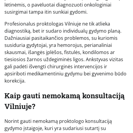
lėtinėmis, o pavėluotai diagnozuoti onkologiniai
susirgimai tampa itin sunkiai gydomi.
Profesionalus proktologas Vilniuje ne tik atlieka
diagnostiką, bet ir sudaro individualų gydymo planą.
Dažniausiai pasitaikančios problemos, su kuriomis
susiduria gydytojai, yra hemorojus, perianaliniai
skausmai, išangės įplėšos, fistulės, kondilomos ar
tiesiosios žarnos uždegiminės ligos. Ankstyvas vizitas
gali padėti išvengti chirurginės intervencijos ir
apsiriboti medikamentiniu gydymu bei gyvenimo būdo
korekcija.
Kaip gauti nemokamą konsultaciją
Vilniuje?
Norint gauti nemokamą proktologo konsultaciją
gydymo įstaigoje, kuri yra sudariusi sutartį su