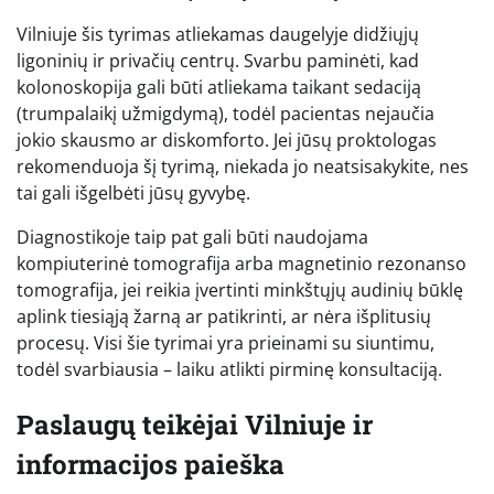
Vilniuje šis tyrimas atliekamas daugelyje didžiųjų
ligoninių ir privačių centrų. Svarbu paminėti, kad
kolonoskopija gali būti atliekama taikant sedaciją
(trumpalaikį užmigdymą), todėl pacientas nejaučia
jokio skausmo ar diskomforto. Jei jūsų proktologas
rekomenduoja šį tyrimą, niekada jo neatsisakykite, nes
tai gali išgelbėti jūsų gyvybę.
Diagnostikoje taip pat gali būti naudojama
kompiuterinė tomografija arba magnetinio rezonanso
tomografija, jei reikia įvertinti minkštųjų audinių būklę
aplink tiesiąją žarną ar patikrinti, ar nėra išplitusių
procesų. Visi šie tyrimai yra prieinami su siuntimu,
todėl svarbiausia – laiku atlikti pirminę konsultaciją.
Paslaugų teikėjai Vilniuje ir
informacijos paieška