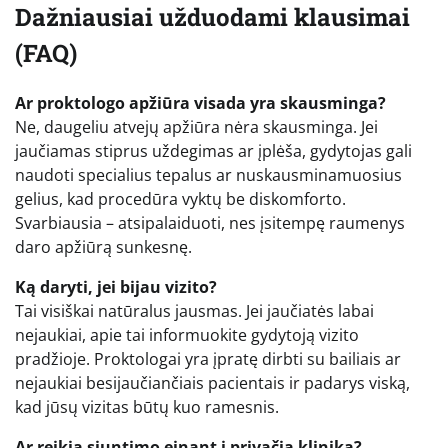
Dažniausiai užduodami klausimai
(FAQ)
Ar proktologo apžiūra visada yra skausminga?
Ne, daugeliu atvejų apžiūra nėra skausminga. Jei
jaučiamas stiprus uždegimas ar įplėša, gydytojas gali
naudoti specialius tepalus ar nuskausminamuosius
gelius, kad procedūra vyktų be diskomforto.
Svarbiausia – atsipalaiduoti, nes įsitempę raumenys
daro apžiūrą sunkesnę.
Ką daryti, jei bijau vizito?
Tai visiškai natūralus jausmas. Jei jaučiatės labai
nejaukiai, apie tai informuokite gydytoją vizito
pradžioje. Proktologai yra įpratę dirbti su bailiais ar
nejaukiai besijaučiančiais pacientais ir padarys viską,
kad jūsų vizitas būtų kuo ramesnis.
Ar reikia siuntimo einant į privačią kliniką?