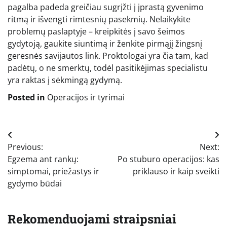
pagalba padeda greičiau sugrįžti į įprastą gyvenimo
ritmą ir išvengti rimtesnių pasekmių. Nelaikykite
problemų paslaptyje – kreipkitės į savo šeimos
gydytoją, gaukite siuntimą ir ženkite pirmąjį žingsnį
geresnės savijautos link. Proktologai yra čia tam, kad
padėtų, o ne smerktų, todėl pasitikėjimas specialistu
yra raktas į sėkmingą gydymą.
Posted in
Operacijos ir tyrimai
Navigacija
Previous:
Next:
tarp
Egzema ant rankų:
Po stuburo operacijos: kas
įrašų
simptomai, priežastys ir
priklauso ir kaip sveikti
gydymo būdai
Rekomenduojami straipsniai