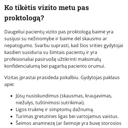
Ko tikėtis vizito metu pas
proktologą?
Daugeliui pacientų vizito pas proktologą baimė yra
susijusi su nežinomybe ir baime dėl skausmo ar
nepatogumo. Svarbu suprasti, kad šios srities gydytojai
kasdien susiduria su šimtais pacientų ir yra
profesionaliai pasiruošę užtikrinti maksimalų
konfidencialumą bei pagarbą paciento orumui.
Vizitas įprastai prasideda pokalbiu. Gydytojas paklaus
apie:
Jūsų nusiskundimus (skausmas, kraujavimas,
niežulys, tuštinimosi sutrikimai).
Ligos trukmę ir simptomų dažnumą.
Turimas gretutines ligas bei vartojamus vaistus.
Šeimos anamnezę (ar šeimoje yra buvę storosios