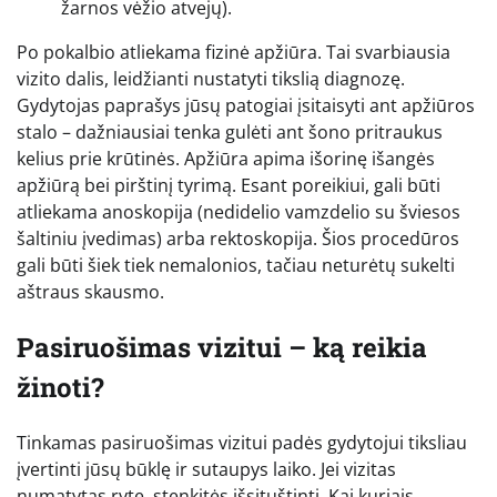
žarnos vėžio atvejų).
Po pokalbio atliekama fizinė apžiūra. Tai svarbiausia
vizito dalis, leidžianti nustatyti tikslią diagnozę.
Gydytojas paprašys jūsų patogiai įsitaisyti ant apžiūros
stalo – dažniausiai tenka gulėti ant šono pritraukus
kelius prie krūtinės. Apžiūra apima išorinę išangės
apžiūrą bei pirštinį tyrimą. Esant poreikiui, gali būti
atliekama anoskopija (nedidelio vamzdelio su šviesos
šaltiniu įvedimas) arba rektoskopija. Šios procedūros
gali būti šiek tiek nemalonios, tačiau neturėtų sukelti
aštraus skausmo.
Pasiruošimas vizitui – ką reikia
žinoti?
Tinkamas pasiruošimas vizitui padės gydytojui tiksliau
įvertinti jūsų būklę ir sutaupys laiko. Jei vizitas
numatytas ryte, stenkitės išsituštinti. Kai kuriais