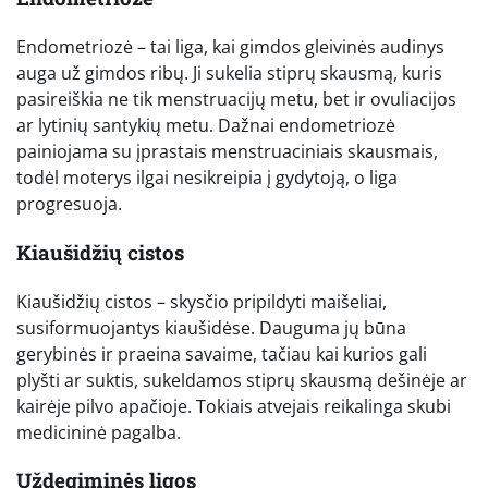
Endometriozė – tai liga, kai gimdos gleivinės audinys
auga už gimdos ribų. Ji sukelia stiprų skausmą, kuris
pasireiškia ne tik menstruacijų metu, bet ir ovuliacijos
ar lytinių santykių metu. Dažnai endometriozė
painiojama su įprastais menstruaciniais skausmais,
todėl moterys ilgai nesikreipia į gydytoją, o liga
progresuoja.
Kiaušidžių cistos
Kiaušidžių cistos – skysčio pripildyti maišeliai,
susiformuojantys kiaušidėse. Dauguma jų būna
gerybinės ir praeina savaime, tačiau kai kurios gali
plyšti ar suktis, sukeldamos stiprų skausmą dešinėje ar
kairėje pilvo apačioje. Tokiais atvejais reikalinga skubi
medicininė pagalba.
Uždegiminės ligos