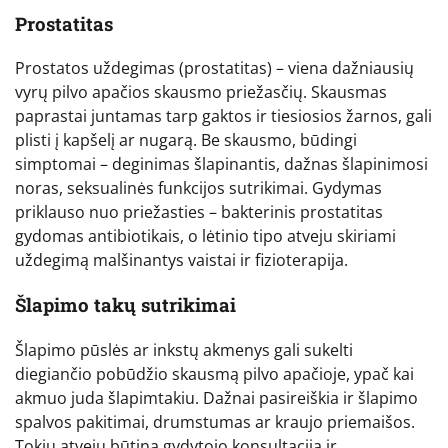
Prostatitas
Prostatos uždegimas (prostatitas) – viena dažniausių
vyrų pilvo apačios skausmo priežasčių. Skausmas
paprastai juntamas tarp gaktos ir tiesiosios žarnos, gali
plisti į kapšelį ar nugarą. Be skausmo, būdingi
simptomai – deginimas šlapinantis, dažnas šlapinimosi
noras, seksualinės funkcijos sutrikimai. Gydymas
priklauso nuo priežasties – bakterinis prostatitas
gydomas antibiotikais, o lėtinio tipo atveju skiriami
uždegimą malšinantys vaistai ir fizioterapija.
Šlapimo takų sutrikimai
Šlapimo pūslės ar inkstų akmenys gali sukelti
diegiančio pobūdžio skausmą pilvo apačioje, ypač kai
akmuo juda šlapimtakiu. Dažnai pasireiškia ir šlapimo
spalvos pakitimai, drumstumas ar kraujo priemaišos.
Tokiu atveju būtina gydytojo konsultacija ir