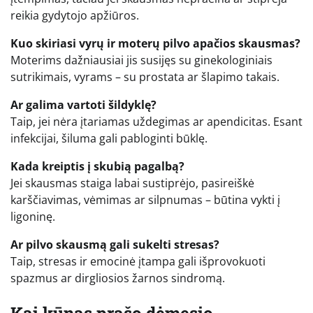
reikia gydytojo apžiūros.
Kuo skiriasi vyrų ir moterų pilvo apačios skausmas?
Moterims dažniausiai jis susijęs su ginekologiniais
sutrikimais, vyrams – su prostata ar šlapimo takais.
Ar galima vartoti šildyklę?
Taip, jei nėra įtariamas uždegimas ar apendicitas. Esant
infekcijai, šiluma gali pabloginti būklę.
Kada kreiptis į skubią pagalbą?
Jei skausmas staiga labai sustiprėjo, pasireiškė
karščiavimas, vėmimas ar silpnumas – būtina vykti į
ligoninę.
Ar pilvo skausmą gali sukelti stresas?
Taip, stresas ir emocinė įtampa gali išprovokuoti
spazmus ar dirgliosios žarnos sindromą.