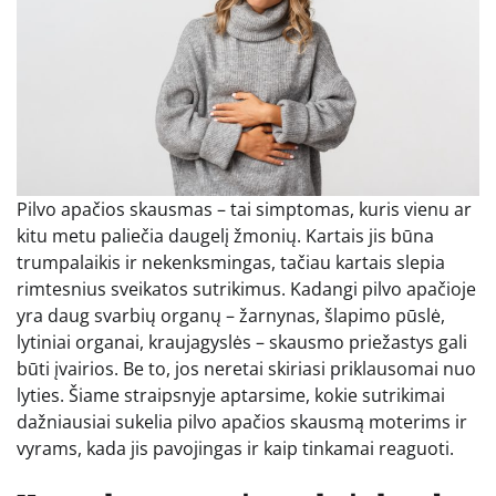
Pilvo apačios skausmas – tai simptomas, kuris vienu ar
kitu metu paliečia daugelį žmonių. Kartais jis būna
trumpalaikis ir nekenksmingas, tačiau kartais slepia
rimtesnius sveikatos sutrikimus. Kadangi pilvo apačioje
yra daug svarbių organų – žarnynas, šlapimo pūslė,
lytiniai organai, kraujagyslės – skausmo priežastys gali
būti įvairios. Be to, jos neretai skiriasi priklausomai nuo
lyties. Šiame straipsnyje aptarsime, kokie sutrikimai
dažniausiai sukelia pilvo apačios skausmą moterims ir
vyrams, kada jis pavojingas ir kaip tinkamai reaguoti.