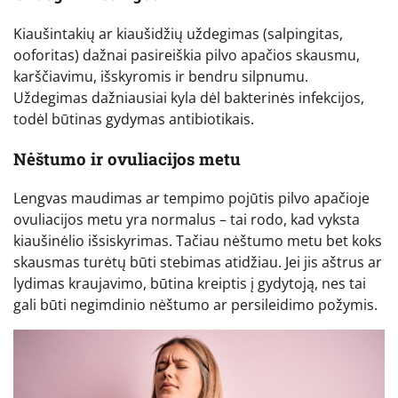
Kiaušintakių ar kiaušidžių uždegimas (salpingitas,
ooforitas) dažnai pasireiškia pilvo apačios skausmu,
karščiavimu, išskyromis ir bendru silpnumu.
Uždegimas dažniausiai kyla dėl bakterinės infekcijos,
todėl būtinas gydymas antibiotikais.
Nėštumo ir ovuliacijos metu
Lengvas maudimas ar tempimo pojūtis pilvo apačioje
ovuliacijos metu yra normalus – tai rodo, kad vyksta
kiaušinėlio išsiskyrimas. Tačiau nėštumo metu bet koks
skausmas turėtų būti stebimas atidžiau. Jei jis aštrus ar
lydimas kraujavimo, būtina kreiptis į gydytoją, nes tai
gali būti negimdinio nėštumo ar persileidimo požymis.