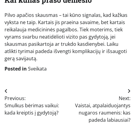
Kai kūnas prašo dėmesio
Pilvo apačios skausmas – tai kūno signalas, kad kažkas
vyksta ne taip. Kartais jis praeina savaime, bet kartais
reikalauja medicininės pagalbos. Tiek moterims, tiek
vyrams svarbu neatidėlioti vizito pas gydytoją, jei
skausmas pasikartoja ar trukdo kasdienybei. Laiku
atlikti tyrimai padeda išvengti komplikacijų ir išsaugoti
gerą savijautą.
Posted in
Sveikata
Navigacija
Previous:
Next:
tarp
Smulkus bėrimas vaikui:
Vaistai, atpalaiduojantys
įrašų
kada kreiptis į gydytoją?
nugaros raumenis: kas
padeda labiausiai?