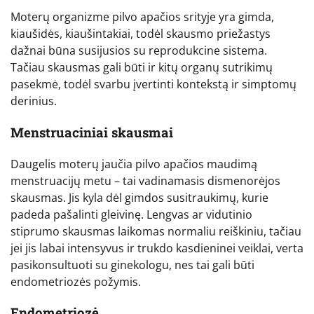
Moterų organizme pilvo apačios srityje yra gimda,
kiaušidės, kiaušintakiai, todėl skausmo priežastys
dažnai būna susijusios su reprodukcine sistema.
Tačiau skausmas gali būti ir kitų organų sutrikimų
pasekmė, todėl svarbu įvertinti kontekstą ir simptomų
derinius.
Menstruaciniai skausmai
Daugelis moterų jaučia pilvo apačios maudimą
menstruacijų metu – tai vadinamasis dismenorėjos
skausmas. Jis kyla dėl gimdos susitraukimų, kurie
padeda pašalinti gleivinę. Lengvas ar vidutinio
stiprumo skausmas laikomas normaliu reiškiniu, tačiau
jei jis labai intensyvus ir trukdo kasdieninei veiklai, verta
pasikonsultuoti su ginekologu, nes tai gali būti
endometriozės požymis.
Endometriozė