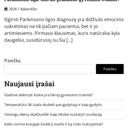
2026 1 Balandžio
Išgirsti Parkinsono ligos diagnozę yra didžiulis emocinis
sukrėtimas ne tik pačiam pacientui, bet ir jo
artimiesiems. Pirmasis klausimas, kuris natūraliai kyla
daugeliui, susidūrusių su šia […]
Paieška
Paieška
Naujausi įrašai
Išsėtinė sklerozė: kokia yra tikroji gyvenimo trukmė?
Temperatūra 38: kada skubėti pas gydytoją ir kaip gydytis
Vaisingų dienų skaičiuoklė: kaip tiksliai nustatyti ovuliaciją
Kalio norma kraujyje: kodėl ji svarbi ir ką rodo nukrypimai?