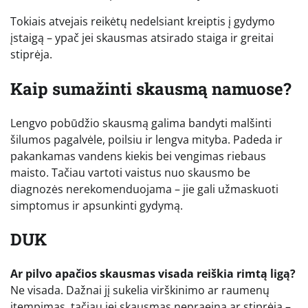
Tokiais atvejais reikėtų nedelsiant kreiptis į gydymo
įstaigą – ypač jei skausmas atsirado staiga ir greitai
stiprėja.
Kaip sumažinti skausmą namuose?
Lengvo pobūdžio skausmą galima bandyti malšinti
šilumos pagalvėle, poilsiu ir lengva mityba. Padeda ir
pakankamas vandens kiekis bei vengimas riebaus
maisto. Tačiau vartoti vaistus nuo skausmo be
diagnozės nerekomenduojama – jie gali užmaskuoti
simptomus ir apsunkinti gydymą.
DUK
Ar pilvo apačios skausmas visada reiškia rimtą ligą?
Ne visada. Dažnai jį sukelia virškinimo ar raumenų
įtempimas, tačiau jei skausmas nepraeina ar stiprėja –