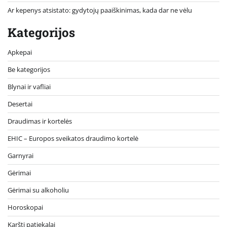
Ar kepenys atsistato: gydytojų paaiškinimas, kada dar ne vėlu
Kategorijos
Apkepai
Be kategorijos
Blynai ir vafliai
Desertai
Draudimas ir kortelės
EHIC – Europos sveikatos draudimo kortelė
Garnyrai
Gėrimai
Gėrimai su alkoholiu
Horoskopai
Karšti patiekalai