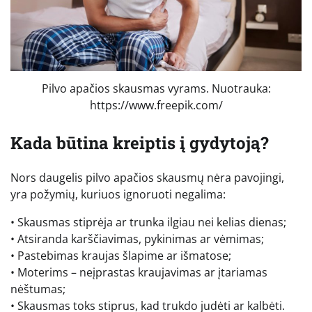
Pilvo apačios skausmas vyrams. Nuotrauka:
https://www.freepik.com/
Kada būtina kreiptis į gydytoją?
Nors daugelis pilvo apačios skausmų nėra pavojingi,
yra požymių, kuriuos ignoruoti negalima:
• Skausmas stiprėja ar trunka ilgiau nei kelias dienas;
• Atsiranda karščiavimas, pykinimas ar vėmimas;
• Pastebimas kraujas šlapime ar išmatose;
• Moterims – neįprastas kraujavimas ar įtariamas
nėštumas;
• Skausmas toks stiprus, kad trukdo judėti ar kalbėti.