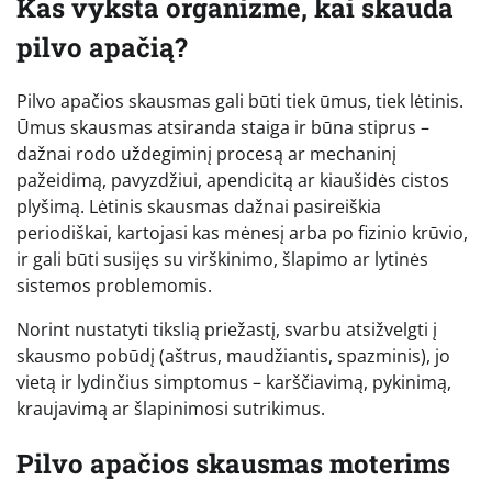
Kas vyksta organizme, kai skauda
pilvo apačią?
Pilvo apačios skausmas gali būti tiek ūmus, tiek lėtinis.
Ūmus skausmas atsiranda staiga ir būna stiprus –
dažnai rodo uždegiminį procesą ar mechaninį
pažeidimą, pavyzdžiui, apendicitą ar kiaušidės cistos
plyšimą. Lėtinis skausmas dažnai pasireiškia
periodiškai, kartojasi kas mėnesį arba po fizinio krūvio,
ir gali būti susijęs su virškinimo, šlapimo ar lytinės
sistemos problemomis.
Norint nustatyti tikslią priežastį, svarbu atsižvelgti į
skausmo pobūdį (aštrus, maudžiantis, spazminis), jo
vietą ir lydinčius simptomus – karščiavimą, pykinimą,
kraujavimą ar šlapinimosi sutrikimus.
Pilvo apačios skausmas moterims