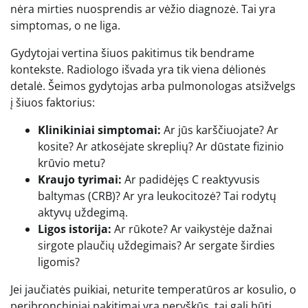
nėra mirties nuosprendis ar vėžio diagnozė. Tai yra
simptomas, o ne liga.
Gydytojai vertina šiuos pakitimus tik bendrame
kontekste. Radiologo išvada yra tik viena dėlionės
detalė. Šeimos gydytojas arba pulmonologas atsižvelgs
į šiuos faktorius:
Klinikiniai simptomai:
Ar jūs karščiuojate? Ar
kosite? Ar atkosėjate skreplių? Ar dūstate fizinio
krūvio metu?
Kraujo tyrimai:
Ar padidėjęs C reaktyvusis
baltymas (CRB)? Ar yra leukocitozė? Tai rodytų
aktyvų uždegimą.
Ligos istorija:
Ar rūkote? Ar vaikystėje dažnai
sirgote plaučių uždegimais? Ar sergate širdies
ligomis?
Jei jaučiatės puikiai, neturite temperatūros ar kosulio, o
peribronchiniai pakitimai yra neryškūs, tai gali būti