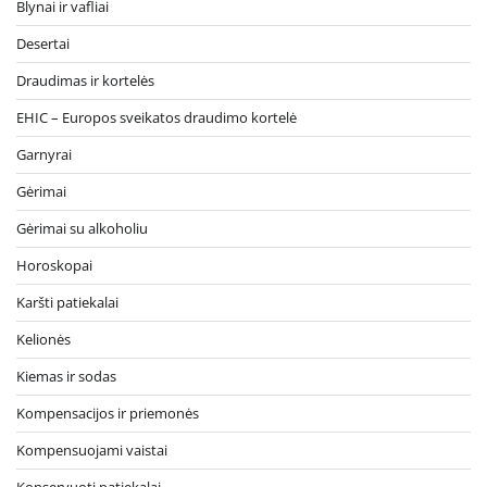
Blynai ir vafliai
Desertai
Draudimas ir kortelės
EHIC – Europos sveikatos draudimo kortelė
Garnyrai
Gėrimai
Gėrimai su alkoholiu
Horoskopai
Karšti patiekalai
Kelionės
Kiemas ir sodas
Kompensacijos ir priemonės
Kompensuojami vaistai
Konservuoti patiekalai