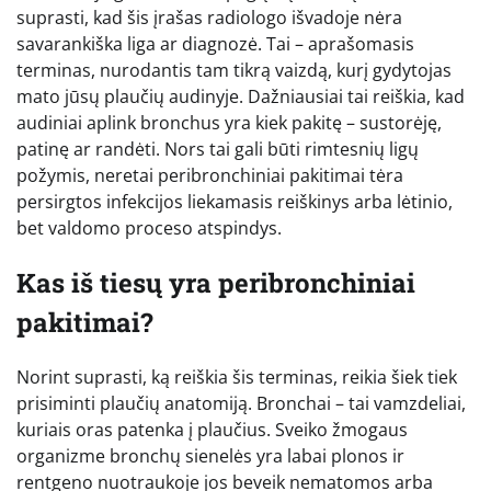
suprasti, kad šis įrašas radiologo išvadoje nėra
savarankiška liga ar diagnozė. Tai – aprašomasis
terminas, nurodantis tam tikrą vaizdą, kurį gydytojas
mato jūsų plaučių audinyje. Dažniausiai tai reiškia, kad
audiniai aplink bronchus yra kiek pakitę – sustorėję,
patinę ar randėti. Nors tai gali būti rimtesnių ligų
požymis, neretai peribronchiniai pakitimai tėra
persirgtos infekcijos liekamasis reiškinys arba lėtinio,
bet valdomo proceso atspindys.
Kas iš tiesų yra peribronchiniai
pakitimai?
Norint suprasti, ką reiškia šis terminas, reikia šiek tiek
prisiminti plaučių anatomiją. Bronchai – tai vamzdeliai,
kuriais oras patenka į plaučius. Sveiko žmogaus
organizme bronchų sienelės yra labai plonos ir
rentgeno nuotraukoje jos beveik nematomos arba