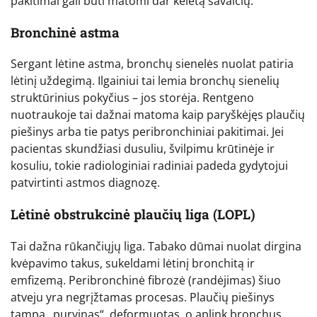
pakitimai gali būti matomi dar keletą savaičių.
Bronchinė astma
Sergant lėtine astma, bronchų sienelės nuolat patiria
lėtinį uždegimą. Ilgainiui tai lemia bronchų sienelių
struktūrinius pokyčius – jos storėja. Rentgeno
nuotraukoje tai dažnai matoma kaip paryškėjęs plaučių
piešinys arba tie patys peribronchiniai pakitimai. Jei
pacientas skundžiasi dusuliu, švilpimu krūtinėje ir
kosuliu, tokie radiologiniai radiniai padeda gydytojui
patvirtinti astmos diagnozę.
Lėtinė obstrukcinė plaučių liga (LOPL)
Tai dažna rūkančiųjų liga. Tabako dūmai nuolat dirgina
kvėpavimo takus, sukeldami lėtinį bronchitą ir
emfizemą. Peribronchinė fibrozė (randėjimas) šiuo
atveju yra negrįžtamas procesas. Plaučių piešinys
tampa „purvinas“, deformuotas, o aplink bronchus