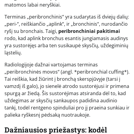
matomos labai neryškiai.
Terminas „peribronchinis“ yra sudarytas iš dviejų dalių:
„peri-“, reiškiančio „aplink“, ir „bronchinis“, nurodančio
ryšį su bronchais. Taigi,
peribronchiniai pakitimai
rodo, kad aplink bronchus esantis jungiamasis audinys
yra sustorėjęs arba ten susikaupė skysčių, uždegiminių
ląstelių.
Radiologijoje dažnai vartojamas terminas
„peribronchinės movos“ (angl. *peribronchial cuffing*).
Tai reiškia, kad žiūrint į bronchą skerspjūvyje (tarsi į
vamzdį iš galo), jo sienelė atrodo sustorėjusi ir primena
spurgą ar žiedą. Šis sustorėjimas atsiranda dėl to, kad
uždegimas ar skysčių sankaupos padidina audinio
tankį, todėl rentgeno spinduliai pro jį praeina sunkiau ir
palieka ryškesnį pėdsaką nuotraukoje.
Dažniausios priežastys: kodėl