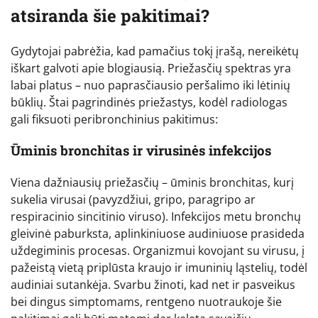
atsiranda šie pakitimai?
Gydytojai pabrėžia, kad pamačius tokį įrašą, nereikėtų
iškart galvoti apie blogiausią. Priežasčių spektras yra
labai platus – nuo paprasčiausio peršalimo iki lėtinių
būklių. Štai pagrindinės priežastys, kodėl radiologas
gali fiksuoti peribronchinius pakitimus:
Ūminis bronchitas ir virusinės infekcijos
Viena dažniausių priežasčių – ūminis bronchitas, kurį
sukelia virusai (pavyzdžiui, gripo, paragripo ar
respiracinio sincitinio viruso). Infekcijos metu bronchų
gleivinė paburksta, aplinkiniuose audiniuose prasideda
uždegiminis procesas. Organizmui kovojant su virusu, į
pažeistą vietą priplūsta kraujo ir imuninių ląstelių, todėl
audiniai sutankėja. Svarbu žinoti, kad net ir pasveikus
bei dingus simptomams, rentgeno nuotraukoje šie