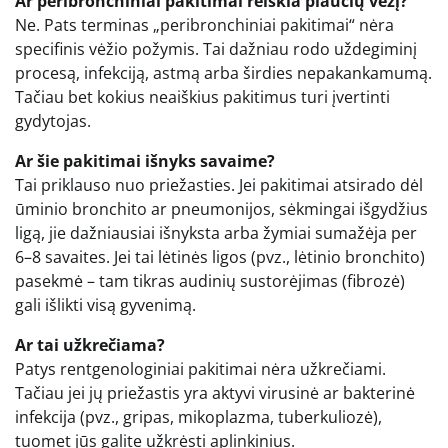
Ar peribronchiniai pakitimai reiškia plaučių vėžį?
Ne. Pats terminas „peribronchiniai pakitimai“ nėra
specifinis vėžio požymis. Tai dažniau rodo uždegiminį
procesą, infekciją, astmą arba širdies nepakankamumą.
Tačiau bet kokius neaiškius pakitimus turi įvertinti
gydytojas.
Ar šie pakitimai išnyks savaime?
Tai priklauso nuo priežasties. Jei pakitimai atsirado dėl
ūminio bronchito ar pneumonijos, sėkmingai išgydžius
ligą, jie dažniausiai išnyksta arba žymiai sumažėja per
6–8 savaites. Jei tai lėtinės ligos (pvz., lėtinio bronchito)
pasekmė – tam tikras audinių sustorėjimas (fibrozė)
gali išlikti visą gyvenimą.
Ar tai užkrečiama?
Patys rentgenologiniai pakitimai nėra užkrečiami.
Tačiau jei jų priežastis yra aktyvi virusinė ar bakterinė
infekcija (pvz., gripas, mikoplazma, tuberkuliozė),
tuomet jūs galite užkrėsti aplinkinius.