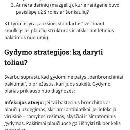
Ar nėra darinių (mazgelių), kurie rentgene buvo
pasislėpę už širdies ar šonkaulių?
KT tyrimas yra „auksinis standartas“ vertinant
smulkiąsias plaučių struktūras ir atskiriant lėtinius
pakitimus nuo ūmių.
Gydymo strategijos: ką daryti
toliau?
Svarbu suprasti, kad gydomi ne patys „peribronchiniai
pakitimai“, o priežastis, kuri juos sukėlė. Gydymo
planas priklauso nuo diagnozės:
Infekcijos atveju:
Jei tai bakterinis bronchitas ar
plaučių uždegimas, skiriami antibiotikai. Jei infekcija
virusinė – ramybės režimas, skysčiai ir simptominis
gydymas. Pakitimai plaučiuose gali išnykti tik per kelis