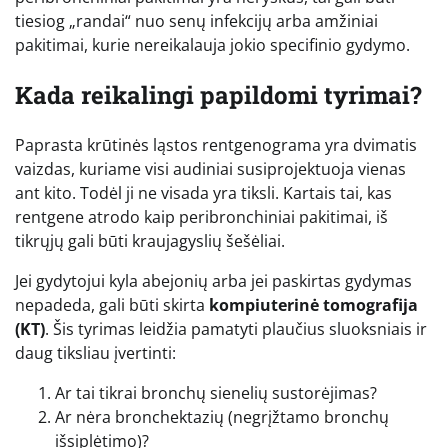
tiesiog „randai“ nuo senų infekcijų arba amžiniai
pakitimai, kurie nereikalauja jokio specifinio gydymo.
Kada reikalingi papildomi tyrimai?
Paprasta krūtinės ląstos rentgenograma yra dvimatis
vaizdas, kuriame visi audiniai susiprojektuoja vienas
ant kito. Todėl ji ne visada yra tiksli. Kartais tai, kas
rentgene atrodo kaip peribronchiniai pakitimai, iš
tikrųjų gali būti kraujagyslių šešėliai.
Jei gydytojui kyla abejonių arba jei paskirtas gydymas
nepadeda, gali būti skirta
kompiuterinė tomografija
(KT)
. Šis tyrimas leidžia pamatyti plaučius sluoksniais ir
daug tiksliau įvertinti:
Ar tai tikrai bronchų sienelių sustorėjimas?
Ar nėra bronchektazių (negrįžtamo bronchų
išsiplėtimo)?