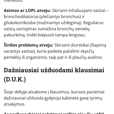
mėnesius.
Astmos ar LOPL atveju:
Skiriami inhaliuojami vaistai –
bronchodiliatoriai (plečiantys bronchus) ir
gliukokortikoidai (mažinantys uždegimą). Reguliarus
vaistų vartojimas sumažina bronchų sienelių
paburkimą, todėl kvėpuoti tampa lengviau.
Širdies problemų atveju:
Skiriami diuretikai (šlapimą
varantys vaistai), kurie padeda pašalinti skysčių
perteklių iš organizmo, taip pat ir iš plaučių audinio.
Dažniausiai užduodami klausimai
(D.U.K.)
Šioje skiltyje atsakome į klausimus, kuriuos pacientai
dažniausiai užduoda gydytojo kabinete gavę tyrimų
atsakymus.