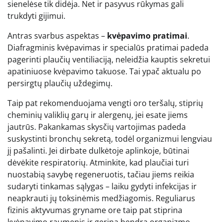
sienelėse tik didėja. Net ir pasyvus rūkymas gali
trukdyti gijimui.
Antras svarbus aspektas –
kvėpavimo pratimai
.
Diafragminis kvėpavimas ir specialūs pratimai padeda
pagerinti plaučių ventiliaciją, neleidžia kauptis sekretui
apatiniuose kvėpavimo takuose. Tai ypač aktualu po
persirgtų plaučių uždegimų.
Taip pat rekomenduojama vengti oro teršalų, stiprių
cheminių valiklių garų ir alergenų, jei esate jiems
jautrūs. Pakankamas skysčių vartojimas padeda
suskystinti bronchų sekretą, todėl organizmui lengviau
jį pašalinti. Jei dirbate dulkėtoje aplinkoje, būtinai
dėvėkite respiratorių. Atminkite, kad plaučiai turi
nuostabią savybę regeneruotis, tačiau jiems reikia
sudaryti tinkamas sąlygas – laiku gydyti infekcijas ir
neapkrauti jų toksinėmis medžiagomis. Reguliarus
fizinis aktyvumas gryname ore taip pat stiprina