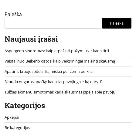
Paieška
Paieška
Naujausi įrašai
Aspergerio sindromas: kaip atpažinti požymius ir kada tirti
Vaistai nuo Beikerio cistos: kaip veiksmingai malšinti skausmą
Apatinis kraujospūdis: ką reiškia per žemi rodikliai
Skauda nugaros apačią: kada tai pavojinga ir ką daryti?
Tulžies akmenų simptomai: kada skausmas įspėja apie pavojų
Kategorijos
Apkepai
Be kategorijos