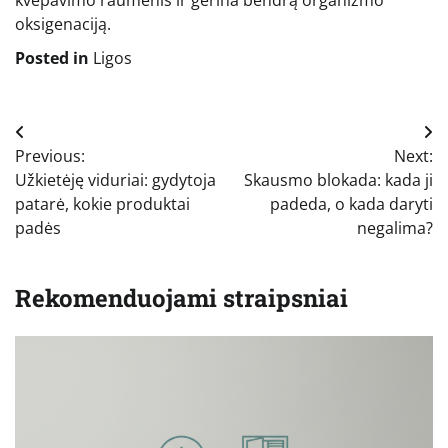
kvėpavimo raumenis ir gerina bendrą organizmo
oksigenaciją.
Posted in
Ligos
Navigacija
Previous:
Next:
tarp
Užkietėję viduriai: gydytoja
Skausmo blokada: kada ji
įrašų
patarė, kokie produktai
padeda, o kada daryti
padės
negalima?
Rekomenduojami straipsniai