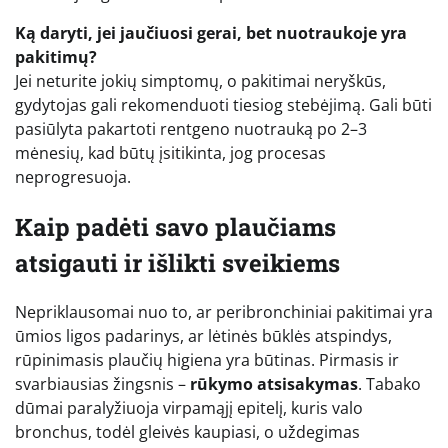
Ką daryti, jei jaučiuosi gerai, bet nuotraukoje yra
pakitimų?
Jei neturite jokių simptomų, o pakitimai neryškūs,
gydytojas gali rekomenduoti tiesiog stebėjimą. Gali būti
pasiūlyta pakartoti rentgeno nuotrauką po 2–3
mėnesių, kad būtų įsitikinta, jog procesas
neprogresuoja.
Kaip padėti savo plaučiams
atsigauti ir išlikti sveikiems
Nepriklausomai nuo to, ar peribronchiniai pakitimai yra
ūmios ligos padarinys, ar lėtinės būklės atspindys,
rūpinimasis plaučių higiena yra būtinas. Pirmasis ir
svarbiausias žingsnis –
rūkymo atsisakymas
. Tabako
dūmai paralyžiuoja virpamąjį epitelį, kuris valo
bronchus, todėl gleivės kaupiasi, o uždegimas