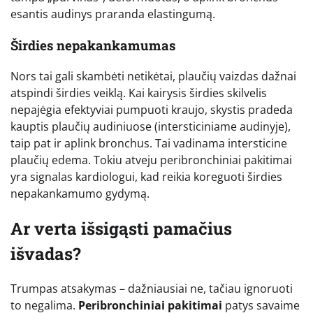
esantis audinys praranda elastingumą.
Širdies nepakankamumas
Nors tai gali skambėti netikėtai, plaučių vaizdas dažnai
atspindi širdies veiklą. Kai kairysis širdies skilvelis
nepajėgia efektyviai pumpuoti kraujo, skystis pradeda
kauptis plaučių audiniuose (intersticiniame audinyje),
taip pat ir aplink bronchus. Tai vadinama intersticine
plaučių edema. Tokiu atveju peribronchiniai pakitimai
yra signalas kardiologui, kad reikia koreguoti širdies
nepakankamumo gydymą.
Ar verta išsigąsti pamačius
išvadas?
Trumpas atsakymas – dažniausiai ne, tačiau ignoruoti
to negalima.
Peribronchiniai pakitimai
patys savaime