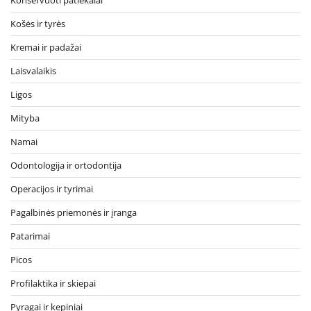
Košės ir tyrės
Kremai ir padažai
Laisvalaikis
Ligos
Mityba
Namai
Odontologija ir ortodontija
Operacijos ir tyrimai
Pagalbinės priemonės ir įranga
Patarimai
Picos
Profilaktika ir skiepai
Pyragai ir kepiniai