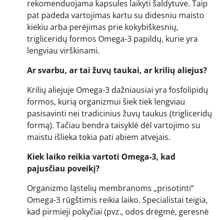
rekomenduojama kapsules laikyti šaldytuve. Taip
pat padeda vartojimas kartu su didesniu maisto
kiekiu arba perėjimas prie kokybiškesnių,
trigliceridų formos Omega-3 papildų, kurie yra
lengviau virškinami.
Ar svarbu, ar tai žuvų taukai, ar krilių aliejus?
Krilių aliejuje Omega-3 dažniausiai yra fosfolipidų
formos, kurią organizmui šiek tiek lengviau
pasisavinti nei tradicinius žuvų taukus (trigliceridų
formą). Tačiau bendra taisyklė dėl vartojimo su
maistu išlieka tokia pati abiem atvejais.
Kiek laiko reikia vartoti Omega-3, kad
pajusčiau poveikį?
Organizmo ląstelių membranoms „prisotinti“
Omega-3 rūgštimis reikia laiko. Specialistai teigia,
kad pirmieji pokyčiai (pvz., odos drėgmė, geresnė