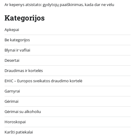
Ar kepenys atsistato: gydytojų paaiškinimas, kada dar ne vėlu
Kategorijos
Apkepai
Be kategorijos
Blynai ir vafliai
Desertai
Draudimas ir kortelės
EHIC – Europos sveikatos draudimo kortelė
Garnyrai
Gėrimai
Gėrimai su alkoholiu
Horoskopai
Karšti patiekalai