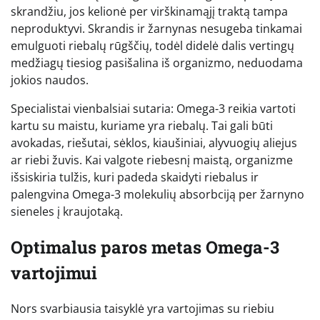
skrandžiu, jos kelionė per virškinamąjį traktą tampa
neproduktyvi. Skrandis ir žarnynas nesugeba tinkamai
emulguoti riebalų rūgščių, todėl didelė dalis vertingų
medžiagų tiesiog pasišalina iš organizmo, neduodama
jokios naudos.
Specialistai vienbalsiai sutaria: Omega-3 reikia vartoti
kartu su maistu, kuriame yra riebalų. Tai gali būti
avokadas, riešutai, sėklos, kiaušiniai, alyvuogių aliejus
ar riebi žuvis. Kai valgote riebesnį maistą, organizme
išsiskiria tulžis, kuri padeda skaidyti riebalus ir
palengvina Omega-3 molekulių absorbciją per žarnyno
sieneles į kraujotaką.
Optimalus paros metas Omega-3
vartojimui
Nors svarbiausia taisyklė yra vartojimas su riebiu