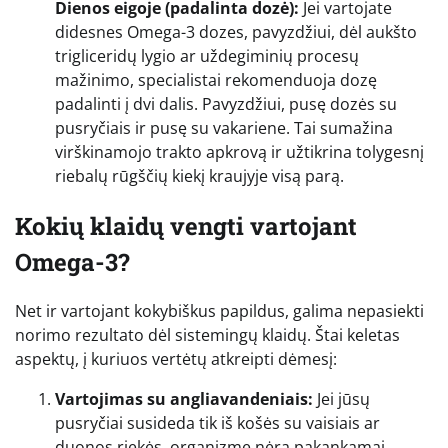
Dienos eigoje (padalinta dozė):
Jei vartojate
didesnes Omega-3 dozes, pavyzdžiui, dėl aukšto
trigliceridų lygio ar uždegiminių procesų
mažinimo, specialistai rekomenduoja dozę
padalinti į dvi dalis. Pavyzdžiui, pusę dozės su
pusryčiais ir pusę su vakariene. Tai sumažina
virškinamojo trakto apkrovą ir užtikrina tolygesnį
riebalų rūgščių kiekį kraujyje visą parą.
Kokių klaidų vengti vartojant
Omega-3?
Net ir vartojant kokybiškus papildus, galima nepasiekti
norimo rezultato dėl sistemingų klaidų. Štai keletas
aspektų, į kuriuos vertėtų atkreipti dėmesį:
Vartojimas su angliavandeniais:
Jei jūsų
pusryčiai susideda tik iš košės su vaisiais ar
duonos riekės, organizme nėra pakankamai