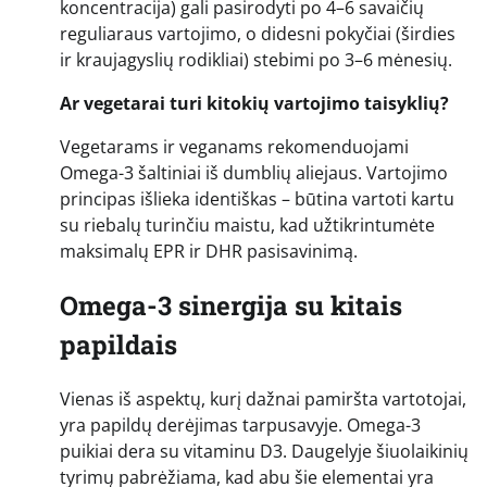
koncentracija) gali pasirodyti po 4–6 savaičių
reguliaraus vartojimo, o didesni pokyčiai (širdies
ir kraujagyslių rodikliai) stebimi po 3–6 mėnesių.
Ar vegetarai turi kitokių vartojimo taisyklių?
Vegetarams ir veganams rekomenduojami
Omega-3 šaltiniai iš dumblių aliejaus. Vartojimo
principas išlieka identiškas – būtina vartoti kartu
su riebalų turinčiu maistu, kad užtikrintumėte
maksimalų EPR ir DHR pasisavinimą.
Omega-3 sinergija su kitais
papildais
Vienas iš aspektų, kurį dažnai pamiršta vartotojai,
yra papildų derėjimas tarpusavyje. Omega-3
puikiai dera su vitaminu D3. Daugelyje šiuolaikinių
tyrimų pabrėžiama, kad abu šie elementai yra