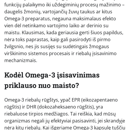
funkcijų palaikymo iki uždegiminių procesų mažinimo –
daugelis žmonių, vartojančių žuvų taukus ar kitus
Omega-3 preparatus, negauna maksimalaus efekto
vien dėl netinkamo vartojimo laiko ar derinio su
maistu. Klausimas, kada geriausia gerti šiuos papildus,
nėra toks paprastas, kaip gali pasirodyti iš pirmo
žvilgsnio, nes jis susijęs su sudėtingais žmogaus
virškinimo sistemos procesais ir riebalų įsisavinimo
mechanizmais.
Kodėl Omega-3 įsisavinimas
priklauso nuo maisto?
Omega-3 riebalų rūgštys, ypač EPR (eikozapentaeno
rūgštis) ir DHR (dokozaheksaeno rūgštis), yra
riebaluose tirpios medžiagos. Tai reiškia, kad mūsų
organizmas negali jų efektyviai pasisavinti, jei skrandyje
nėra kitų riebalų. Kai išgeriame Omega-3 kapsulę tuščiu