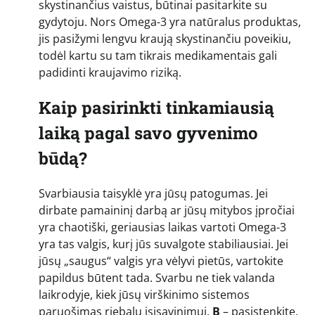
skystinančius vaistus, būtinai pasitarkite su
gydytoju. Nors Omega-3 yra natūralus produktas,
jis pasižymi lengvu kraują skystinančiu poveikiu,
todėl kartu su tam tikrais medikamentais gali
padidinti kraujavimo riziką.
Kaip pasirinkti tinkamiausią
laiką pagal savo gyvenimo
būdą?
Svarbiausia taisyklė yra jūsų patogumas. Jei
dirbate pamaininį darbą ar jūsų mitybos įpročiai
yra chaotiški, geriausias laikas vartoti Omega-3
yra tas valgis, kurį jūs suvalgote stabiliausiai. Jei
jūsų „saugus“ valgis yra vėlyvi pietūs, vartokite
papildus būtent tada. Svarbu ne tiek valanda
laikrodyje, kiek jūsų virškinimo sistemos
paruošimas riebalų įsisavinimui.
B
– pasistenkite,