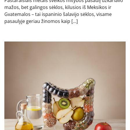
Pastaraisiais metais sveikos mitybos pasaulį užkariavo
mažos, bet galingos sėklos, kilusios iš Meksikos ir
Gvatemalos – tai ispaninio šalavijo sėklos, visame
pasaulyje geriau žinomos kaip […]