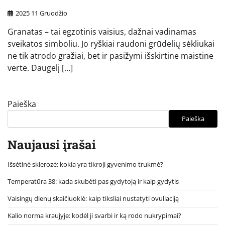
2025 11 Gruodžio
Granatas – tai egzotinis vaisius, dažnai vadinamas
sveikatos simboliu. Jo ryškiai raudoni grūdelių sėkliukai
ne tik atrodo gražiai, bet ir pasižymi išskirtine maistine
verte. Daugelį […]
Paieška
Paieška
Naujausi įrašai
Išsėtinė sklerozė: kokia yra tikroji gyvenimo trukmė?
Temperatūra 38: kada skubėti pas gydytoją ir kaip gydytis
Vaisingų dienų skaičiuoklė: kaip tiksliai nustatyti ovuliaciją
Kalio norma kraujyje: kodėl ji svarbi ir ką rodo nukrypimai?