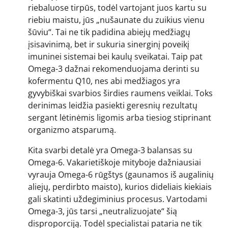
riebaluose tirpūs, todėl vartojant juos kartu su
riebiu maistu, jūs „nušaunate du zuikius vienu
šūviu“. Tai ne tik padidina abiejų medžiagų
įsisavinimą, bet ir sukuria sinerginį poveikį
imuninei sistemai bei kaulų sveikatai. Taip pat
Omega-3 dažnai rekomenduojama derinti su
kofermentu Q10, nes abi medžiagos yra
gyvybiškai svarbios širdies raumens veiklai. Toks
derinimas leidžia pasiekti geresnių rezultatų
sergant lėtinėmis ligomis arba tiesiog stiprinant
organizmo atsparumą.
Kita svarbi detalė yra Omega-3 balansas su
Omega-6. Vakarietiškoje mityboje dažniausiai
vyrauja Omega-6 rūgštys (gaunamos iš augalinių
aliejų, perdirbto maisto), kurios dideliais kiekiais
gali skatinti uždegiminius procesus. Vartodami
Omega-3, jūs tarsi „neutralizuojate“ šią
disproporciją. Todėl specialistai pataria ne tik