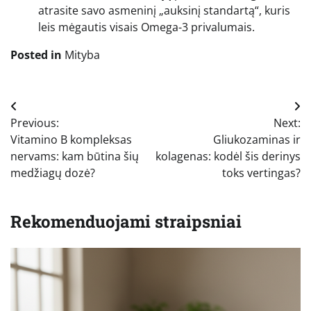
atrasite savo asmeninį „auksinį standartą“, kuris
leis mėgautis visais Omega-3 privalumais.
Posted in
Mityba
Navigacija
Previous:
Next:
tarp
Vitamino B kompleksas
Gliukozaminas ir
įrašų
nervams: kam būtina šių
kolagenas: kodėl šis derinys
medžiagų dozė?
toks vertingas?
Rekomenduojami straipsniai