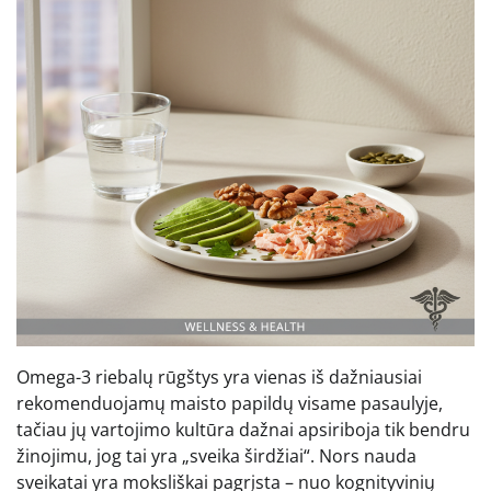
Omega-3 riebalų rūgštys yra vienas iš dažniausiai
rekomenduojamų maisto papildų visame pasaulyje,
tačiau jų vartojimo kultūra dažnai apsiriboja tik bendru
žinojimu, jog tai yra „sveika širdžiai“. Nors nauda
sveikatai yra moksliškai pagrįsta – nuo kognityvinių