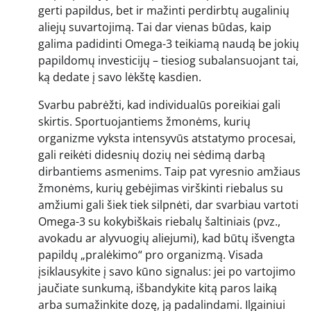
gerti papildus, bet ir mažinti perdirbtų augalinių
aliejų suvartojimą. Tai dar vienas būdas, kaip
galima padidinti Omega-3 teikiamą naudą be jokių
papildomų investicijų – tiesiog subalansuojant tai,
ką dedate į savo lėkštę kasdien.
Svarbu pabrėžti, kad individualūs poreikiai gali
skirtis. Sportuojantiems žmonėms, kurių
organizme vyksta intensyvūs atstatymo procesai,
gali reikėti didesnių dozių nei sėdimą darbą
dirbantiems asmenims. Taip pat vyresnio amžiaus
žmonėms, kurių gebėjimas virškinti riebalus su
amžiumi gali šiek tiek silpnėti, dar svarbiau vartoti
Omega-3 su kokybiškais riebalų šaltiniais (pvz.,
avokadu ar alyvuogių aliejumi), kad būtų išvengta
papildų „pralėkimo“ pro organizmą. Visada
įsiklausykite į savo kūno signalus: jei po vartojimo
jaučiate sunkumą, išbandykite kitą paros laiką
arba sumažinkite dozę, ją padalindami. Ilgainiui