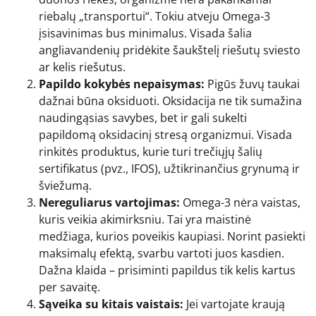
riebalų „transportui“. Tokiu atveju Omega-3
įsisavinimas bus minimalus. Visada šalia
angliavandenių pridėkite šaukštelį riešutų sviesto
ar kelis riešutus.
Papildo kokybės nepaisymas:
Pigūs žuvų taukai
dažnai būna oksiduoti. Oksidacija ne tik sumažina
naudingąsias savybes, bet ir gali sukelti
papildomą oksidacinį stresą organizmui. Visada
rinkitės produktus, kurie turi trečiųjų šalių
sertifikatus (pvz., IFOS), užtikrinančius grynumą ir
šviežumą.
Nereguliarus vartojimas:
Omega-3 nėra vaistas,
kuris veikia akimirksniu. Tai yra maistinė
medžiaga, kurios poveikis kaupiasi. Norint pasiekti
maksimalų efektą, svarbu vartoti juos kasdien.
Dažna klaida – prisiminti papildus tik kelis kartus
per savaitę.
Sąveika su kitais vaistais:
Jei vartojate kraują