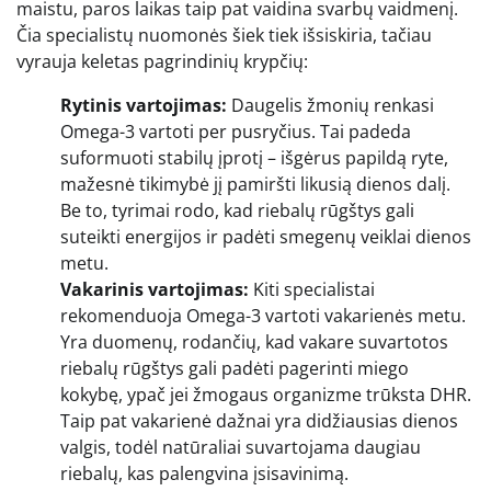
maistu, paros laikas taip pat vaidina svarbų vaidmenį.
Čia specialistų nuomonės šiek tiek išsiskiria, tačiau
vyrauja keletas pagrindinių krypčių:
Rytinis vartojimas:
Daugelis žmonių renkasi
Omega-3 vartoti per pusryčius. Tai padeda
suformuoti stabilų įprotį – išgėrus papildą ryte,
mažesnė tikimybė jį pamiršti likusią dienos dalį.
Be to, tyrimai rodo, kad riebalų rūgštys gali
suteikti energijos ir padėti smegenų veiklai dienos
metu.
Vakarinis vartojimas:
Kiti specialistai
rekomenduoja Omega-3 vartoti vakarienės metu.
Yra duomenų, rodančių, kad vakare suvartotos
riebalų rūgštys gali padėti pagerinti miego
kokybę, ypač jei žmogaus organizme trūksta DHR.
Taip pat vakarienė dažnai yra didžiausias dienos
valgis, todėl natūraliai suvartojama daugiau
riebalų, kas palengvina įsisavinimą.