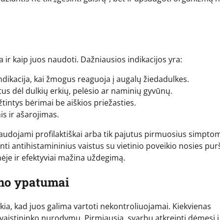
a ir kaip juos naudoti. Dažniausios indikacijos yra:
indikacija, kai žmogus reaguoja į augalų žiedadulkes.
us dėl dulkių erkių, pelėsio ar naminių gyvūnų.
žtintys bėrimai be aiškios priežasties.
s ir ašarojimas.
 naudojami profilaktiškai arba tik pajutus pirmuosius simptom
inti antihistamininius vaistus su vietinio poveikio nosies pur
inėje ir efektyviai mažina uždegimą.
imo ypatumai
škia, kad juos galima vartoti nekontroliuojamai. Kiekvienas
 vaistininko nurodymų. Pirmiausia, svarbu atkreipti dėmesį į