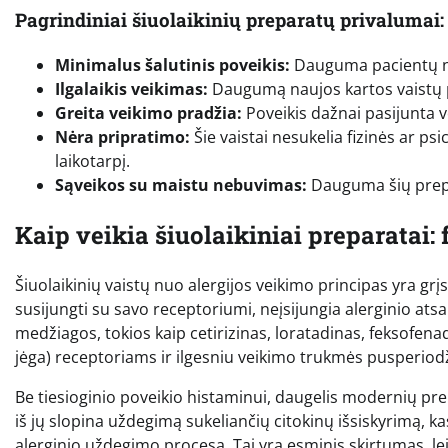
Pagrindiniai šiuolaikinių preparatų privalumai:
Minimalus šalutinis poveikis:
Dauguma pacientų ne
Ilgalaikis veikimas:
Daugumą naujos kartos vaistų pak
Greita veikimo pradžia:
Poveikis dažnai pasijunta 
Nėra pripratimo:
Šie vaistai nesukelia fizinės ar ps
laikotarpį.
Sąveikos su maistu nebuvimas:
Dauguma šių prepar
Kaip veikia šiuolaikiniai preparatai:
Šiuolaikinių vaistų nuo alergijos veikimo principas yra gr
susijungti su savo receptoriumi, neįsijungia alerginio atsa
medžiagos, tokios kaip cetirizinas, loratadinas, feksofena
jėga) receptoriams ir ilgesniu veikimo trukmės pusperiod
Be tiesioginio poveikio histaminui, daugelis modernių pr
iš jų slopina uždegimą sukeliančių citokinų išsiskyrimą, k
alerginio uždegimo procesą. Tai yra esminis skirtumas, lei