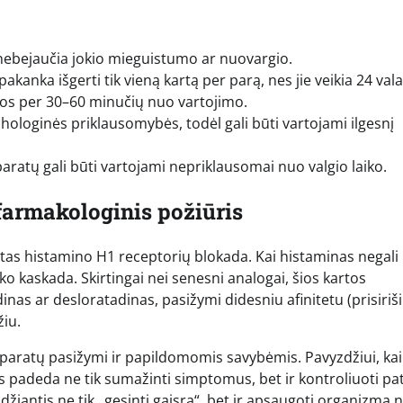
bejaučia jokio mieguistumo ar nuovargio.
anka išgerti tik vieną kartą per parą, nes jie veikia 24 val
vos per 30–60 minučių nuo vartojimo.
ichologinės priklausomybės, todėl gali būti vartojami ilgesnį
atų gali būti vartojami nepriklausomai nuo valgio laiko.
 farmakologinis požiūris
įstas histamino H1 receptorių blokada. Kai histaminas negali
ko kaskada. Skirtingai nei senesni analogai, šios kartos
dinas ar desloratadinas, pasižymi didesniu afinitetu (prisiri
žiu.
eparatų pasižymi ir papildomomis savybėmis. Pavyzdžiui, kai
as padeda ne tik sumažinti simptomus, bet ir kontroliuoti pat
džiantis ne tik „gesinti gaisrą“, bet ir apsaugoti organizmą 