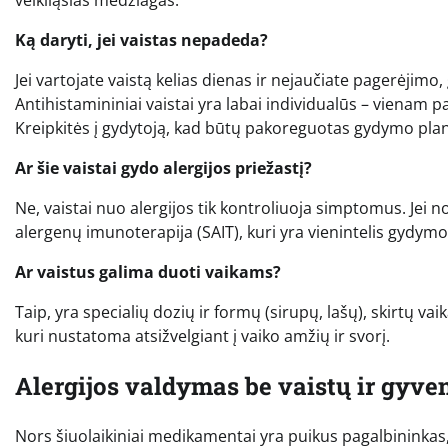
veikliąsias medžiagas.
Ką daryti, jei vaistas nepadeda?
Jei vartojate vaistą kelias dienas ir nejaučiate pagerėjimo
Antihistamininiai vaistai yra labai individualūs – vienam 
Kreipkitės į gydytoją, kad būtų pakoreguotas gydymo pla
Ar šie vaistai gydo alergijos priežastį?
Ne, vaistai nuo alergijos tik kontroliuoja simptomus. Jei 
alergenų imunoterapija (SAIT), kuri yra vienintelis gydymo
Ar vaistus galima duoti vaikams?
Taip, yra specialių dozių ir formų (sirupų, lašų), skirtų va
kuri nustatoma atsižvelgiant į vaiko amžių ir svorį.
Alergijos valdymas be vaistų ir gyv
Nors šiuolaikiniai medikamentai yra puikus pagalbininkas