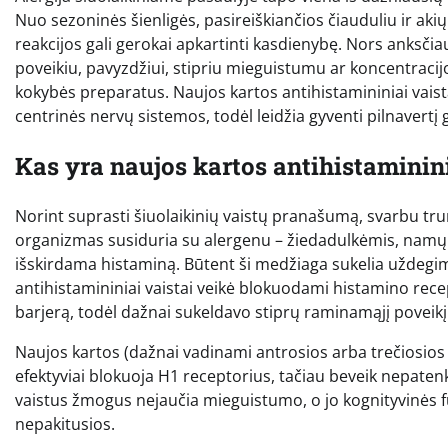
Nuo sezoninės šienligės, pasireiškiančios čiauduliu ir aki
reakcijos gali gerokai apkartinti kasdienybę. Nors anksčia
poveikiu, pavyzdžiui, stipriu mieguistumu ar koncentracij
kokybės preparatus. Naujos kartos antihistamininiai vaistai
centrinės nervų sistemos, todėl leidžia gyventi pilnavertį
Kas yra naujos kartos antihistamininia
Norint suprasti šiuolaikinių vaistų pranašumą, svarbu trum
organizmas susiduria su alergenu – žiedadulkėmis, namų 
išskirdama histaminą. Būtent ši medžiaga sukelia uždegimą,
antihistamininiai vaistai veikė blokuodami histamino rec
barjerą, todėl dažnai sukeldavo stiprų raminamąjį poveikį
Naujos kartos (dažnai vadinami antrosios arba trečiosios kar
efektyviai blokuoja H1 receptorius, tačiau beveik nepaten
vaistus žmogus nejaučia mieguistumo, o jo kognityvinės fun
nepakitusios.