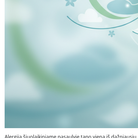
Alergija šiuolaikiniame pasaulyje tapo viena iš dažniausių