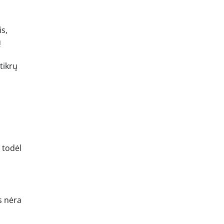
is,
ų
tikrų
 todėl
s nėra