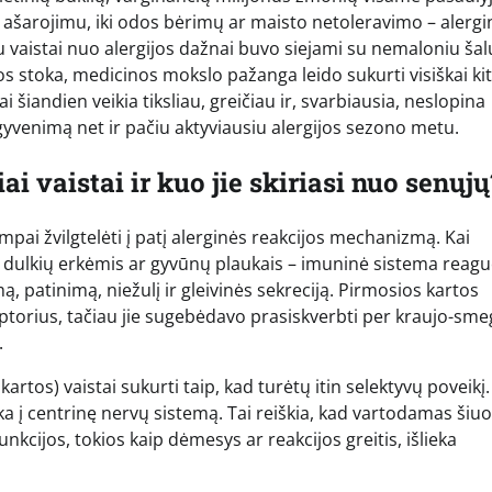
ų ašarojimu, iki odos bėrimų ar maisto netoleravimo – alergi
u vaistai nuo alergijos dažnai buvo siejami su nemaloniu šal
os stoka, medicinos mokslo pažanga leido sukurti visiškai ki
 šiandien veikia tiksliau, greičiau ir, svarbiausia, neslopina
 gyvenimą net ir pačiu aktyviausiu alergijos sezono metu.
i vaistai ir kuo jie skiriasi nuo senųjų
pai žvilgtelėti į patį alerginės reakcijos mechanizmą. Kai
dulkių erkėmis ar gyvūnų plaukais – imuninė sistema reagu
 patinimą, niežulį ir gleivinės sekreciją. Pirmosios kartos
eptorius, tačiau jie sugebėdavo prasiskverbti per kraujo-sm
.
tos) vaistai sukurti taip, kad turėtų itin selektyvų poveikį. 
ka į centrinę nervų sistemą. Tai reiškia, kad vartodamas šiu
kcijos, tokios kaip dėmesys ar reakcijos greitis, išlieka