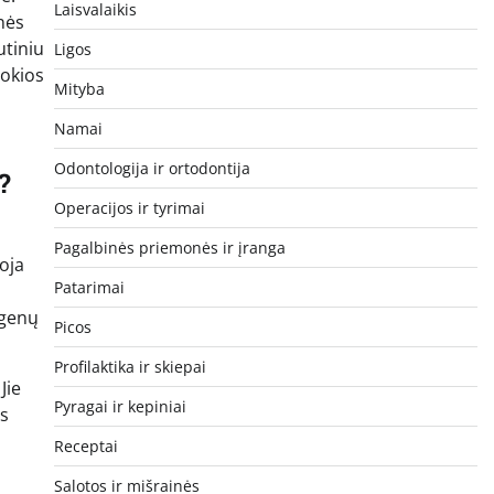
Laisvalaikis
nės
utiniu
Ligos
tokios
Mityba
Namai
Odontologija ir ortodontija
?
Operacijos ir tyrimai
Pagalbinės priemonės ir įranga
oja
Patarimai
egenų
Picos
Profilaktika ir skiepai
Jie
Pyragai ir kepiniai
os
Receptai
Salotos ir mišrainės