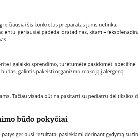
, greičiausiai šis konkretus preparatas jums netinka.
pacientui geriausiai padeda loratadinas, kitam – feksofenadin
nas.
norite ilgalaikio sprendimo, turėtumėte pasidomėti specifine
 būdas, galintis pakeisti organizmo reakciją į alergeną.
ikams. Tačiau visada būtina pasitarti su pediatru dėl tikslios 
enimo būdo pokyčiai
, patys geriausi rezultatai pasiekiami derinant gydymą su t