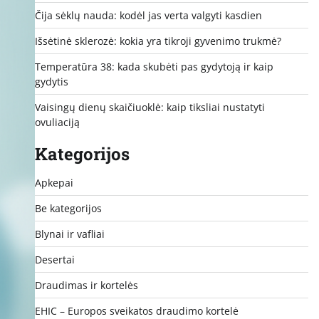
Čija sėklų nauda: kodėl jas verta valgyti kasdien
Išsėtinė sklerozė: kokia yra tikroji gyvenimo trukmė?
Temperatūra 38: kada skubėti pas gydytoją ir kaip
gydytis
Vaisingų dienų skaičiuoklė: kaip tiksliai nustatyti
ovuliaciją
Kategorijos
Apkepai
Be kategorijos
Blynai ir vafliai
Desertai
Draudimas ir kortelės
EHIC – Europos sveikatos draudimo kortelė