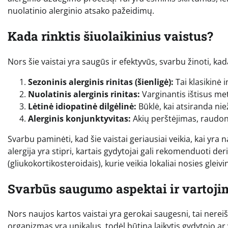
nuolatinio alerginio atsako pažeidimų.
Kada rinktis šiuolaikinius vaistus?
Nors šie vaistai yra saugūs ir efektyvūs, svarbu žinoti, kad
Sezoninis alerginis rinitas (šienligė):
Tai klasikinė 
Nuolatinis alerginis rinitas:
Varginantis ištisus met
Lėtinė idiopatinė dilgėlinė:
Būklė, kai atsiranda nie
Alerginis konjunktyvitas:
Akių perštėjimas, raudoni
Svarbu paminėti, kad šie vaistai geriausiai veikia, kai yra
alergija yra stipri, kartais gydytojai gali rekomenduoti der
(gliukokortikosteroidais), kurie veikia lokaliai nosies gleiv
Svarbūs saugumo aspektai ir vartoj
Nors naujos kartos vaistai yra gerokai saugesni, tai nerei
organizmas yra unikalus, todėl būtina laikytis gydytojo ar