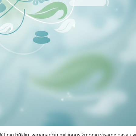
 lėtinių būklių, varginančių milijonus žmonių visame pasaulyj