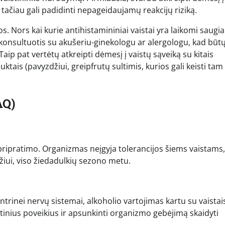
tačiau gali padidinti nepageidaujamų reakcijų riziką.
. Nors kai kurie antihistamininiai vaistai yra laikomi saugia
 konsultuotis su akušeriu-ginekologu ar alergologu, kad būt
Taip pat vertėtų atkreipti dėmesį į vaistų sąveiką su kitais
ais (pavyzdžiui, greipfrutų sultimis, kurios gali keisti tam 
AQ)
io pripratimo. Organizmas neįgyja tolerancijos šiems vaistams,
zdžiui, viso žiedadulkių sezono metu.
trinei nervų sistemai, alkoholio vartojimas kartu su vaistai
utinius poveikius ir apsunkinti organizmo gebėjimą skaidyti