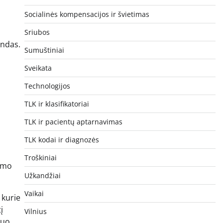
Socialinės kompensacijos ir švietimas
Sriubos
andas.
Sumuštiniai
Sveikata
Technologijos
TLK ir klasifikatoriai
TLK ir pacientų aptarnavimas
TLK kodai ir diagnozės
Troškiniai
šimo
Užkandžiai
Vaikai
 kurie
į
Vilnius
nuo