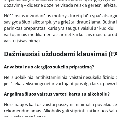
dozavimą – didesnė dozė ne visada reiškia geresnį efektą, 
Nėščiosios ir žindančios moterys turėtų būti ypač atsargios
savigyda šiuo laikotarpiu yra griežtai draudžiama. Būtina
parinktas preparatas, kuris yra saugus vaisiui ar kūdikiui. 
vartojamais medikamentais ar net kai kuriais maisto produkt
vaistų įsisavinimą).
Dažniausiai užduodami klausimai (F
Ar vaistai nuo alergijos sukelia pripratimą?
Ne, šiuolaikiniai antihistamininiai vaistai nesukelia fizin
jie išlieka veiksmingi net ir vartojant juos ilgą laiką, pavy
Ar galima šiuos vaistus vartoti kartu su alkoholiu?
Nors naujos kartos vaistai pasižymi minimaliu poveikiu cen
rekomenduojamas. Alkoholis gali stiprinti kai kuriuos šal