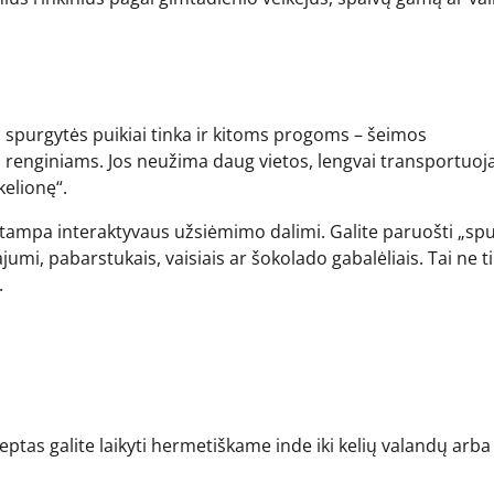
i spurgytės puikiai tinka ir kitoms progoms – šeimos
renginiams. Jos neužima daug vietos, lengvai transportuo
kelionę“.
 tampa interaktyvaus užsiėmimo dalimi. Galite paruošti „sp
umi, pabarstukais, vaisiais ar šokolado gabalėliais. Tai ne ti
.
škeptas galite laikyti hermetiškame inde iki kelių valandų arba