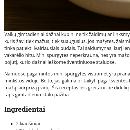
Vaikų gimtadieniai dažnai kupini ne tik žaidimų ar linksmyb
kuris žavi tiek mažus, tiek suaugusius. Jos mažytės, žaismi
tinka patiekti įvairiausiais būdais. Tai saldumynas, kurį l
vakarėlio hitu. Mini spurgytės neperkrauna, nes yra mažo d
pojūtį, kurio dažnai ieškome šventiniuose staluose.
Namuose pagamintos mini spurgytės visuomet yra pranašesn
minkštos viduje. Be to, jas galima pritaikyti pagal šventės
mažą siurprizą į vidų. Šis receptas leis greitai ir be did
taps gimtadienio stalo pažiba.
Ingredientai
2 kiaušiniai