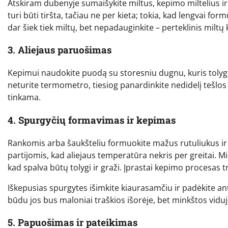
Atskiram dubenyje sumaišykite miltus, kepimo miltelius ir 
turi būti tiršta, tačiau ne per kieta; tokia, kad lengvai form
dar šiek tiek miltų, bet nepadauginkite – perteklinis miltų 
3. Aliejaus paruošimas
Kepimui naudokite puodą su storesniu dugnu, kuris tolygiai
neturite termometro, tiesiog panardinkite nedidelį tešlos ga
tinkama.
4. Spurgyčių formavimas ir kepimas
Rankomis arba šaukšteliu formuokite mažus rutuliukus ir ats
partijomis, kad aliejaus temperatūra nekris per greitai. Mi
kad spalva būtų tolygi ir graži. Įprastai kepimo procesas
Iškepusias spurgytes išimkite kiaurasamčiu ir padėkite ant
būdu jos bus maloniai traškios išorėje, bet minkštos viduj
5. Papuošimas ir pateikimas