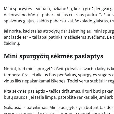
Mini spurgytės – viena tų užkandžių, kurių grožį lengvai ga
dekoravimo būdų – pabarstyti jas cukraus pudra. Tačiau 
spalvotas glajus, saldūs pabarstukai, šokolado glaistas, t
Jei norite, kad stalas atrodytų dar žaismingiau, mini spur
ant lazdeles“ – tai labai patinka mažiesiems svečiams. Be 
žaidimų.
Mini spurgyčių sėkmės paslaptys
Norint, kad mini spurgytės išeitų idealiai, svarbu laikytis 
temperatūra. Jei aliejus bus per šaltas, spurgytės sugers d
vidus liks nepakankamai iškepęs. Todėl verta stebėti ir reg
Kita sėkmės paslaptis – tešlos tirštumas. Ji turi būti paka
būtų sausos. Jei tešla limpa, patepkite rankas aliejumi a
Galiausiai – pateikimas. Mini spurgytės yra būtent tas dese
įvairius skonius, įdarus, spalvas ir net sujungti juos į te