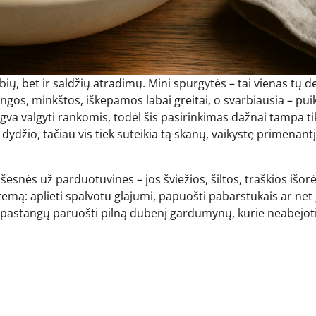
ių, bet ir saldžių atradimų. Mini spurgytės – tai vienas tų d
ngos, minkštos, iškepamos labai greitai, o svarbiausia – puik
engva valgyti rankomis, todėl šis pasirinkimas dažnai tampa t
ydžio, tačiau vis tiek suteikia tą skanų, vaikystę primenantį
ės už parduotuvines – jos šviežios, šiltos, traškios išorėj
 temą: aplieti spalvotu glajumi, papuošti pabarstukais ar net 
elių pastangų paruošti pilną dubenį gardumynų, kurie neabejot