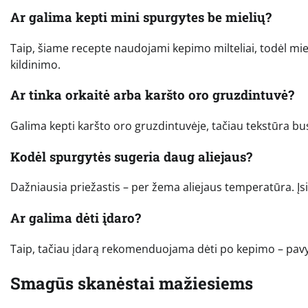
Ar galima kepti mini spurgytes be mielių?
Taip, šiame recepte naudojami kepimo milteliai, todėl mielė
kildinimo.
Ar tinka orkaitė arba karšto oro gruzdintuvė?
Galima kepti karšto oro gruzdintuvėje, tačiau tekstūra bus
Kodėl spurgytės sugeria daug aliejaus?
Dažniausia priežastis – per žema aliejaus temperatūra. Įsiti
Ar galima dėti įdaro?
Taip, tačiau įdarą rekomenduojama dėti po kepimo – pavyz
Smagūs skanėstai mažiesiems