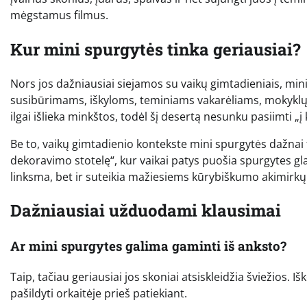
mėgstamus filmus.
Kur mini spurgytės tinka geriausiai?
Nors jos dažniausiai siejamos su vaikų gimtadieniais, min
susibūrimams, iškyloms, teminiams vakarėliams, mokyklų 
ilgai išlieka minkštos, todėl šį desertą nesunku pasiimti „į 
Be to, vaikų gimtadienio kontekste mini spurgytės dažnai
dekoravimo stotelę“, kur vaikai patys puošia spurgytes glaj
linksma, bet ir suteikia mažiesiems kūrybiškumo akimirkų
Dažniausiai užduodami klausimai
Ar mini spurgytes galima gaminti iš anksto?
Taip, tačiau geriausiai jos skoniai atsiskleidžia šviežios. I
pašildyti orkaitėje prieš patiekiant.