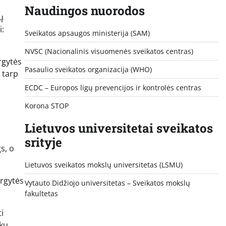
Naudingos nuorodos
ų
i:
Sveikatos apsaugos ministerija (SAM)
NVSC (Nacionalinis visuomenės sveikatos centras)
rgytės
Pasaulio sveikatos organizacija (WHO)
 tarp
ECDC – Europos ligų prevencijos ir kontrolės centras
Korona STOP
Lietuvos universitetai sveikatos
srityje
s, o
Lietuvos sveikatos mokslų universitetas (LSMU)
urgytės
Vytauto Didžiojo universitetas
– Sveikatos mokslų
fakultetas
i
ikų