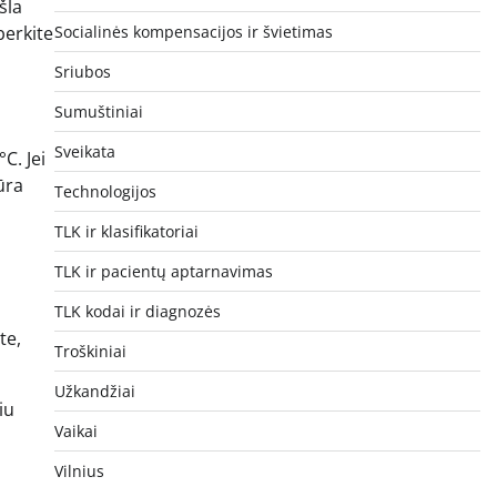
šla
berkite
Socialinės kompensacijos ir švietimas
Sriubos
Sumuštiniai
Sveikata
C. Jei
ūra
Technologijos
TLK ir klasifikatoriai
TLK ir pacientų aptarnavimas
TLK kodai ir diagnozės
te,
Troškiniai
Užkandžiai
iu
Vaikai
Vilnius