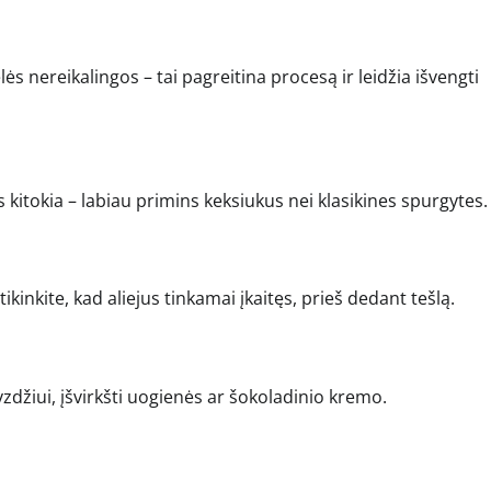
s nereikalingos – tai pagreitina procesą ir leidžia išvengti
 kitokia – labiau primins keksiukus nei klasikines spurgytes.
kinkite, kad aliejus tinkamai įkaitęs, prieš dedant tešlą.
džiui, įšvirkšti uogienės ar šokoladinio kremo.