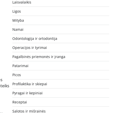
Laisvalaikis
Ligos
Mityba
Namai
Odontologija ir ortodontija
Operacijos ir tyrimai
Pagalbinės priemonės ir įranga
Patarimai
Picos
os
Profilaktika ir skiepai
uteiks
Pyragai ir kepiniai
Receptai
Salotos ir mišrainės