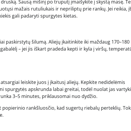
druską. Sausą mišinį po truputį įmaišykite į skystą masę. Te
uotųsi mažais rutuliukais ir nepriliptų prie rankų. Jei reikia, į
kiekis gali padaryti spurgytes kietas.
 paskirstytų šilumą. Aliejų įkaitinkite iki maždaug 170–180 °
balėlį – jei jis iškart pradeda kepti ir kyla į viršų, temperat
argiai leiskite juos į įkaitusį aliejų. Kepkite nedidelėmis
ni spurgytės apskrunda labai greitai, todėl nuolat jas vartyki
 trunka 3–5 minutes, priklausomai nuo dydžio.
 popierinio rankšluosčio, kad sugertų riebalų perteklių. Tok
e.