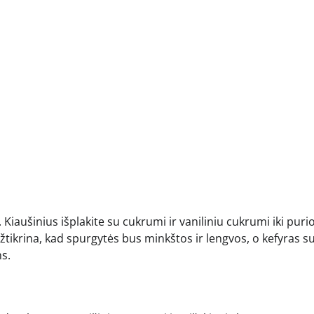
 Kiaušinius išplakite su cukrumi ir vaniliniu cukrumi iki puri
 užtikrina, kad spurgytės bus minkštos ir lengvos, o kefyras s
s.