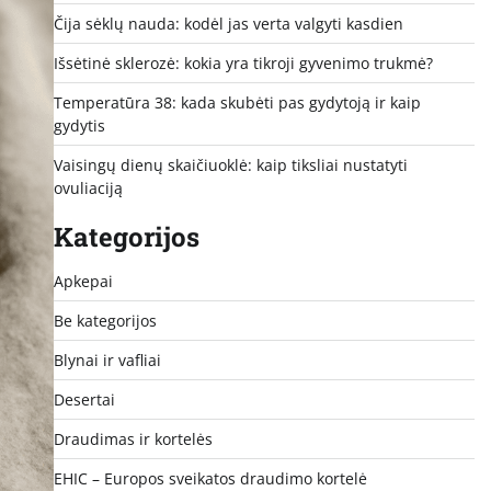
Čija sėklų nauda: kodėl jas verta valgyti kasdien
Išsėtinė sklerozė: kokia yra tikroji gyvenimo trukmė?
Temperatūra 38: kada skubėti pas gydytoją ir kaip
gydytis
Vaisingų dienų skaičiuoklė: kaip tiksliai nustatyti
ovuliaciją
Kategorijos
Apkepai
Be kategorijos
Blynai ir vafliai
Desertai
Draudimas ir kortelės
EHIC – Europos sveikatos draudimo kortelė