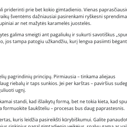
li priderinti prie bet kokio gimtadienio. Vienas paprasčiausi
vaikų šventėms dažniausiai pasirenkami ryškesni sprendima
rupiniai ar net mažytės karamelės juostelės.
gytes galima smeigti ant pagaliukų ir sukurti savotiškus „spu
to, jos tampa patogiu užkandžiu, kurį lengva pasiimti bėgant
kelių pagrindinių principų. Pirmiausia – tinkama aliejaus
aug riebalų ir taps sunkios. Jei per karštas – paviršius sudeg
uliuoti ugnį.
nkamai standi, kad išlaikytų formą, bet ne tokia kieta, kad sp
rba formuokite šaukšteliu – procesas bus daug paprastesnis.
rtas, kuris leidžia pasireikšti kūrybiškumui. Galite panaudot
minius rinkinius pagal gimtadienio veikėjus, spalvų gamą ar va