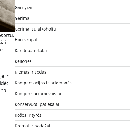
Garnyrai
Gėrimai
Gėrimai su alkoholiu
esertų,
Horoskopai
iai
ikru
Karšti patiekalai
Kelionės
Kiemas ir sodas
e ir
įdėti
Kompensacijos ir priemonės
inai
Kompensuojami vaistai
Konservuoti patiekalai
Košės ir tyrės
Kremai ir padažai