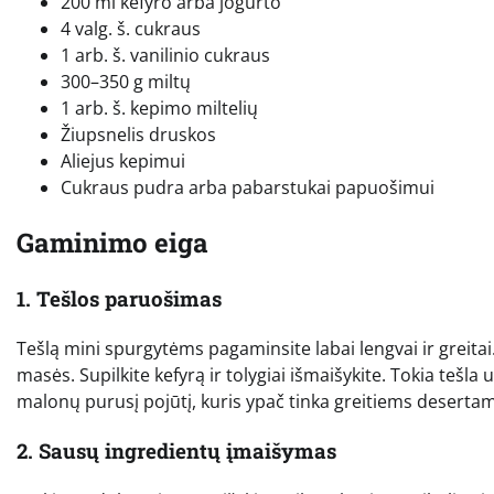
200 ml kefyro arba jogurto
4 valg. š. cukraus
1 arb. š. vanilinio cukraus
300–350 g miltų
1 arb. š. kepimo miltelių
Žiupsnelis druskos
Aliejus kepimui
Cukraus pudra arba pabarstukai papuošimui
Gaminimo eiga
1. Tešlos paruošimas
Tešlą mini spurgytėms pagaminsite labai lengvai ir greitai.
masės. Supilkite kefyrą ir tolygiai išmaišykite. Tokia tešla
malonų purusį pojūtį, kuris ypač tinka greitiems desertam
2. Sausų ingredientų įmaišymas