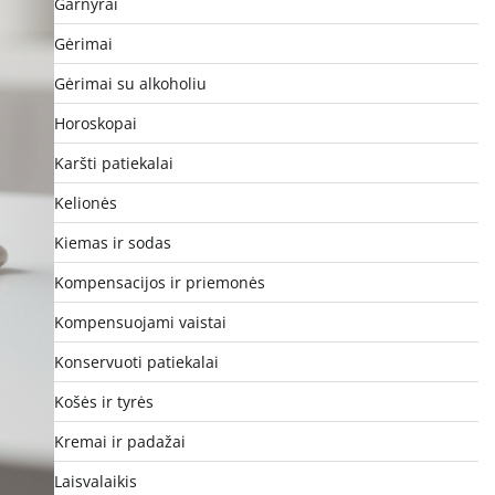
Garnyrai
Gėrimai
Gėrimai su alkoholiu
Horoskopai
Karšti patiekalai
Kelionės
Kiemas ir sodas
Kompensacijos ir priemonės
Kompensuojami vaistai
Konservuoti patiekalai
Košės ir tyrės
Kremai ir padažai
Laisvalaikis