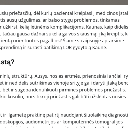
sių priežasčių, dėl kurių pacientai kreipiasi į medicinos įsta
antis ausų užgulimas, ar balso stygų problemos, tinkamas
ir užkirsti kelią lėtinėms komplikacijoms. Kaunas, kaip dideli
 tačiau gausa dažnai sukelia galvos skausmą: į ką kreiptis, k
į pacientą orientuotos pagalbos? Šiame straipsnyje aptarsime
 sprendimą ir surasti patikimą LOR gydytoją Kaune.
istą?
inių struktūrų. Ausys, nosies ertmės, prienosiniai ančiai, ry
t ir nedidelis sutrikimas vienoje srityje gali daryti įtaką ben
, bet ir sugeba identifikuoti pirmines problemos priežastis.
kio kosulio, nors tikroji priežastis gali būti užslėptas nosies
et ir ilgametę praktinę patirtį naudojant šiuolaikinę diagnost
doskopijos, audiometrijos ar kompiuterinės tomografijos