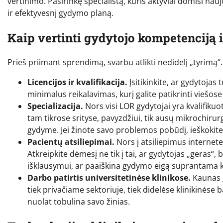
vertinimo. Pasirinkę specialistą, kuris aktyviai domisi nauj
ir efektyvesnį gydymo planą.
Kaip vertinti gydytojo kompetenciją i
Prieš priimant sprendimą, svarbu atlikti nedidelį „tyrimą“. Š
Licencijos ir kvalifikacija.
Įsitikinkite, ar gydytojas 
minimalus reikalavimas, kurį galite patikrinti vieš
Specializacija.
Nors visi LOR gydytojai yra kvalifikuo
tam tikrose srityse, pavyzdžiui, tik ausų mikrochirur
gydyme. Jei žinote savo problemos pobūdį, ieškokite 
Pacientų atsiliepimai.
Nors į atsiliepimus internete 
Atkreipkite dėmesį ne tik į tai, ar gydytojas „geras“, b
išklausymui, ar paaiškina gydymo eigą suprantama k
Darbo patirtis universitetinėse klinikose.
Kaunas g
tiek privačiame sektoriuje, tiek didelėse klinikinėse b
nuolat tobulina savo žinias.