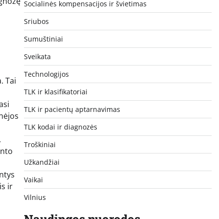
agnozę
Socialinės kompensacijos ir švietimas
Sriubos
Sumuštiniai
Sveikata
Technologijos
. Tai
TLK ir klasifikatoriai
asi
TLK ir pacientų aptarnavimas
pnėjos
TLK kodai ir diagnozės
.
Troškiniai
ento
Užkandžiai
ntys
Vaikai
s ir
Vilnius
Naudingos nuorodos