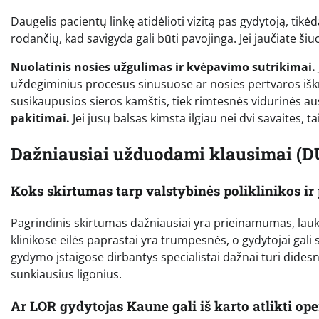
Daugelis pacientų linkę atidėlioti vizitą pas gydytoją, tik
rodančių, kad savigyda gali būti pavojinga. Jei jaučiate š
Nuolatinis nosies užgulimas ir kvėpavimo sutrikimai.
uždegiminius procesus sinusuose ar nosies pertvaros iš
susikaupusios sieros kamštis, tiek rimtesnės vidurinės a
pakitimai.
Jei jūsų balsas kimsta ilgiau nei dvi savaites, t
Dažniausiai užduodami klausimai (D
Koks skirtumas tarp valstybinės poliklinikos ir
Pagrindinis skirtumas dažniausiai yra prieinamumas, lauk
klinikose eilės paprastai yra trumpesnės, o gydytojai gali 
gydymo įstaigose dirbantys specialistai dažnai turi didesnę
sunkiausius ligonius.
Ar LOR gydytojas Kaune gali iš karto atlikti ope