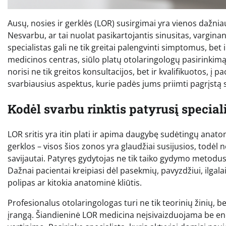
Ausų, nosies ir gerklės (LOR) susirgimai yra vienos dažniau
Nesvarbu, ar tai nuolat pasikartojantis sinusitas, vargin
specialistas gali ne tik greitai palengvinti simptomus, bet 
medicinos centras, siūlo platų otolaringologų pasirinkimą,
norisi ne tik greitos konsultacijos, bet ir kvalifikuotos, 
svarbiausius aspektus, kurie padės jums priimti pagrįstą
Kodėl svarbu rinktis patyrusį special
LOR sritis yra itin plati ir apima daugybę sudėtingų anatom
gerklos – visos šios zonos yra glaudžiai susijusios, todėl ne
savijautai. Patyręs gydytojas ne tik taiko gydymo metodus
Dažnai pacientai kreipiasi dėl pasekmių, pavyzdžiui, ilgalai
polipas ar kitokia anatominė kliūtis.
Profesionalus otolaringologas turi ne tik teorinių žinių, b
įrangą. Šiandieninė LOR medicina neįsivaizduojama be en