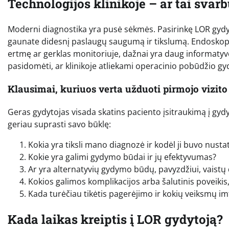
Technologijos klinikoje – ar tai svar
Moderni diagnostika yra pusė sėkmės. Pasirinkę LOR gydytoj
gaunate didesnį paslaugų saugumą ir tikslumą. Endoskopinia
ertmę ar gerklas monitoriuje, dažnai yra daug informatyves
pasidomėti, ar klinikoje atliekami operacinio pobūdžio gyd
Klausimai, kuriuos verta užduoti pirmojo vizit
Geras gydytojas visada skatins paciento įsitraukimą į gydy
geriau suprasti savo būklę:
Kokia yra tiksli mano diagnozė ir kodėl ji buvo nusta
Kokie yra galimi gydymo būdai ir jų efektyvumas?
Ar yra alternatyvių gydymo būdų, pavyzdžiui, vaist
Kokios galimos komplikacijos arba šalutinis poveikis
Kada turėčiau tikėtis pagerėjimo ir kokių veiksmų imt
Kada laikas kreiptis į LOR gydytoją?