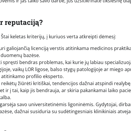
ovėmis ir jas taiko savo darbe, jūs užsitikrinate tikslesnę di
r reputaciją?
tai keletas kriterijų, į kuriuos verta atkreipti dėmesį:
turi galiojančią licenciją verstis atitinkama medicinos praktika
ose duomenų bazėse.
ti spręsti bendras problemas, kai kurie jų labiau specializuoj
gijoje, vaikų LOR ligose, balso stygų patologijoje ar miego a
atitinkamo profilio eksperto.
reikėtų žiūrėti kritiškai, tendencijos dažnai atspindi realybę
et ir į tai, kaip jis bendrauja, ar skiria pakankamai laiko paci
alba.
arsėja savo universitetinėmis ligoninėmis. Gydytojai, dirba
azėse, dažnai susiduria su sudėtingesniais klinikiniais atvejai