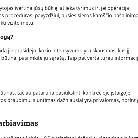
jas įvertina jūsų būklę, atlieka tyrimus ir, jei operacija
mažas procedūras, pavyzdžiui, ausies sieros kamščio pašalinimą
kti vizito metu.
logą?
ada jie prasidėjo, kokio intensyvumo yra skausmas, kas jį
 būtinai pasiimkite jų sąrašą. Taip pat verta turėti informaci
tinas, tačiau patartina pasitikslinti konkrečioje įstaigoje.
katos draudimu, siuntimas dažniausiai yra privalomas, norint 
arbiavimas