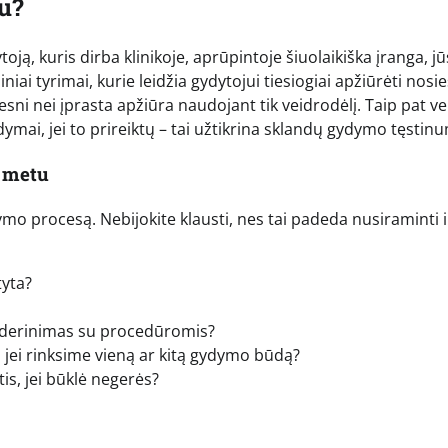
bu?
ą, kuris dirba klinikoje, aprūpintoje šiuolaikiška įranga, jū
i tyrimai, kurie leidžia gydytojui tiesiogiai apžiūrėti nosie
ni nei įprasta apžiūra naudojant tik veidrodėlį. Taip pat ve
ymai, jei to prireiktų – tai užtikrina sklandų gydymo tęstin
o metu
mo procesą. Nebijokite klausti, nes tai padeda nusiraminti i
tyta?
ų derinimas su procedūromis?
, jei rinksime vieną ar kitą gydymo būdą?
is, jei būklė negerės?