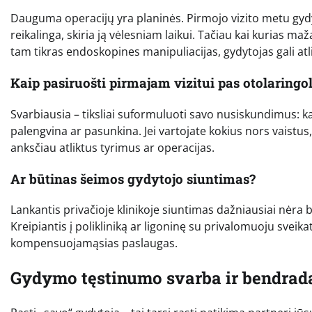
Dauguma operacijų yra planinės. Pirmojo vizito metu gydyto
reikalinga, skiria ją vėlesniam laikui. Tačiau kai kurias 
tam tikras endoskopines manipuliacijas, gydytojas gali atli
Kaip pasiruošti pirmajam vizitui pas otolaringo
Svarbiausia – tiksliai suformuluoti savo nusiskundimus: k
palengvina ar pasunkina. Jei vartojate kokius nors vaistus,
anksčiau atliktus tyrimus ar operacijas.
Ar būtinas šeimos gydytojo siuntimas?
Lankantis privačioje klinikoje siuntimas dažniausiai nėra bū
Kreipiantis į polikliniką ar ligoninę su privalomuoju svei
kompensuojamąsias paslaugas.
Gydymo tęstinumo svarba ir bendrad