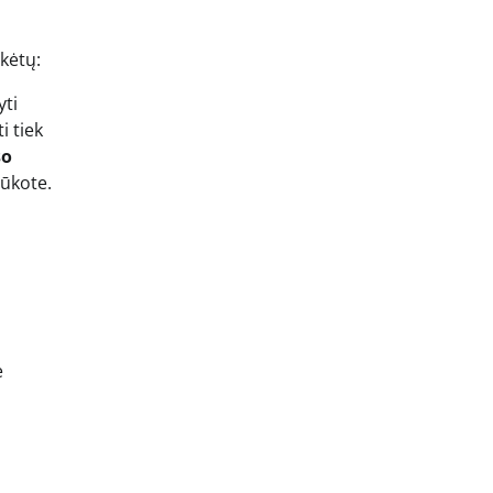
ikėtų:
yti
i tiek
so
rūkote.
e