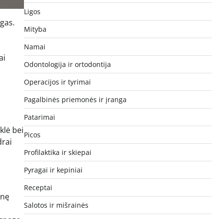
Ligos
igas.
Mityba
s
Namai
ai
Odontologija ir ortodontija
Operacijos ir tyrimai
Pagalbinės priemonės ir įranga
Patarimai
klė bei
Picos
drai
Profilaktika ir skiepai
Pyragai ir kepiniai
Receptai
inę
Salotos ir mišrainės