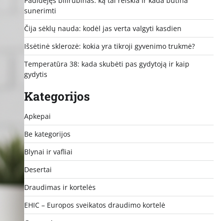
Padidėjęs bilirubinas: ką tai reiškia ir kada būtina
sunerimti
Čija sėklų nauda: kodėl jas verta valgyti kasdien
Išsėtinė sklerozė: kokia yra tikroji gyvenimo trukmė?
Temperatūra 38: kada skubėti pas gydytoją ir kaip
gydytis
Kategorijos
Apkepai
Be kategorijos
Blynai ir vafliai
Desertai
Draudimas ir kortelės
EHIC – Europos sveikatos draudimo kortelė