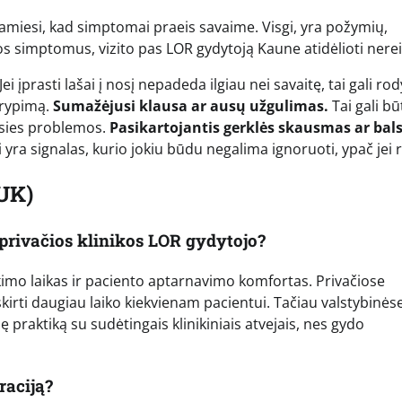
ėdamiesi, kad simptomai praeis savaime. Visgi, yra požymių,
iuos simptomus, vizito pas LOR gydytoją Kaune atidėlioti nere
Jei įprasti lašai į nosį nepadeda ilgiau nei savaitę, tai gali rod
krypimą.
Sumažėjusi klausa ar ausų užgulimas.
Tai gali būt
usies problemos.
Pasikartojantis gerklės skausmas ar bal
ai yra signalas, kurio jokiu būdu negalima ignoruoti, ypač jei 
UK)
 privačios klinikos LOR gydytojo?
imo laikas ir paciento aptarnavimo komfortas. Privačiose
skirti daugiau laiko kiekvienam pacientui. Tačiau valstybinės
 praktiką su sudėtingais klinikiniais atvejais, nes gydo
raciją?