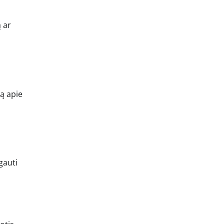
 ar
ją apie
gauti