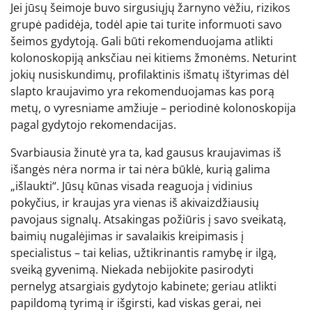
Jei jūsų šeimoje buvo sirgusiųjų žarnyno vėžiu, rizikos
grupė padidėja, todėl apie tai turite informuoti savo
šeimos gydytoją. Gali būti rekomenduojama atlikti
kolonoskopiją anksčiau nei kitiems žmonėms. Neturint
jokių nusiskundimų, profilaktinis išmatų ištyrimas dėl
slapto kraujavimo yra rekomenduojamas kas porą
metų, o vyresniame amžiuje – periodinė kolonoskopija
pagal gydytojo rekomendacijas.
Svarbiausia žinutė yra ta, kad gausus kraujavimas iš
išangės nėra norma ir tai nėra būklė, kurią galima
„išlaukti“. Jūsų kūnas visada reaguoja į vidinius
pokyčius, ir kraujas yra vienas iš akivaizdžiausių
pavojaus signalų. Atsakingas požiūris į savo sveikatą,
baimių nugalėjimas ir savalaikis kreipimasis į
specialistus – tai kelias, užtikrinantis ramybę ir ilgą,
sveiką gyvenimą. Niekada nebijokite pasirodyti
pernelyg atsargiais gydytojo kabinete; geriau atlikti
papildomą tyrimą ir išgirsti, kad viskas gerai, nei