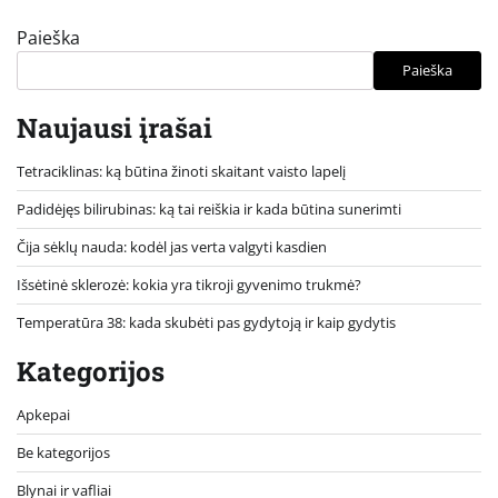
Paieška
Paieška
Naujausi įrašai
Tetraciklinas: ką būtina žinoti skaitant vaisto lapelį
Padidėjęs bilirubinas: ką tai reiškia ir kada būtina sunerimti
Čija sėklų nauda: kodėl jas verta valgyti kasdien
Išsėtinė sklerozė: kokia yra tikroji gyvenimo trukmė?
Temperatūra 38: kada skubėti pas gydytoją ir kaip gydytis
Kategorijos
Apkepai
Be kategorijos
Blynai ir vafliai