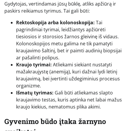
Gydytojas, vertindamas jūsų būklę, atliks apžiūrą ir
paskirs reikiamus tyrimus. Tai gali būti:
Rektoskopija arba kolonoskopija:
Tai
pagrindiniai tyrimai, leidžiantys apžiūrėti
tiesiosios ir storosios žarnos gleivinę iš vidaus.
Kolonoskopijos metu galima ne tik pamatyti
kraujavimo šaltinį, bet ir paimti audinių biopsijai
ar pašalinti polipus.
Kraujo tyrimai:
Atliekami siekiant nustatyti
mažakraujystę (anemiją), kuri dažnai lydi lėtinį
kraujavimą, bei įvertinti uždegiminius procesus
organizme.
Išmatų tyrimas:
Gali būti atliekamas slapto
kraujavimo testas, kuris aptinka net labai mažus
kraujo kiekius, nematomus plika akimi.
Gyvenimo būdo įtaka žarnyno