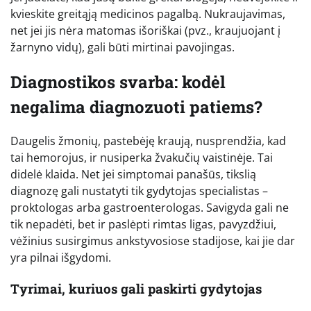
kvieskite greitąją medicinos pagalbą. Nukraujavimas,
net jei jis nėra matomas išoriškai (pvz., kraujuojant į
žarnyno vidų), gali būti mirtinai pavojingas.
Diagnostikos svarba: kodėl
negalima diagnozuoti patiems?
Daugelis žmonių, pastebėję kraują, nusprendžia, kad
tai hemorojus, ir nusiperka žvakučių vaistinėje. Tai
didelė klaida. Net jei simptomai panašūs, tikslią
diagnozę gali nustatyti tik gydytojas specialistas –
proktologas arba gastroenterologas. Savigyda gali ne
tik nepadėti, bet ir paslėpti rimtas ligas, pavyzdžiui,
vėžinius susirgimus ankstyvosiose stadijose, kai jie dar
yra pilnai išgydomi.
Tyrimai, kuriuos gali paskirti gydytojas