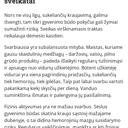
sveikatai
Nors ne visų ligų, sukeliančių kraujavimą, galima
išvengti, tam tikri gyvenimo būdo pokyčiai gali žymiai
sumažinti riziką. Sveikas virškinamasis traktas
reikalauja dėmesio kasdien.
Svarbiausia yra subalansuota mityba. Maistas, kuriame
gausu skaidulinių medžiagų – daržovių, vaisių, pilno
grūdo produktų – padeda išlaikyti reguliarų tuštinimąsi
ir apsaugo nuo vidurių užkietėjimo. Būtent užkietėję
viduriai yra viena pagrindinių priežasčių, sukeliančių
tiek hemorojų, tiek įplėšas. Taip pat labai svarbu vartoti
pakankamą kiekį skysčių per dieną. Vanduo
suminkština išmatas ir palengvina jų pasišalinimą.
Fizinis aktyvumas yra ne mažiau svarbus. Sėslus
gyvenimo būdas skatina kraujo sąstovį mažajame
dubenyje, o tai didina hemorojinių mazgų susidarymo
riziką. Reguliarus vaikščiojimas, mankšta ar kiti fiziniai