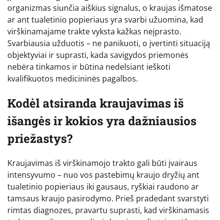
organizmas siunčia aiškius signalus, o kraujas išmatose
ar ant tualetinio popieriaus yra svarbi užuomina, kad
virškinamajame trakte vyksta kažkas neįprasto.
Svarbiausia užduotis – ne panikuoti, o įvertinti situaciją
objektyviai ir suprasti, kada savigydos priemonės
nebėra tinkamos ir būtina nedelsiant ieškoti
kvalifikuotos medicininės pagalbos.
Kodėl atsiranda kraujavimas iš
išangės ir kokios yra dažniausios
priežastys?
Kraujavimas iš virškinamojo trakto gali būti įvairaus
intensyvumo – nuo vos pastebimų kraujo dryžių ant
tualetinio popieriaus iki gausaus, ryškiai raudono ar
tamsaus kraujo pasirodymo. Prieš pradedant svarstyti
rimtas diagnozes, pravartu suprasti, kad virškinamasis