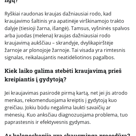
Ryškiai raudonas kraujas dažniausiai rodo, kad
kraujavimo šaltinis yra apatinėje virškinamojo trakto
dalyje (tiesioji žarna, išangė). Tamsus, vyšninės spalvos
arba juodas (melena) kraujas dažniausiai rodo
kraujavimą aukščiau – skrandyje, dvylikapirštėje
žarnoje ar plonojoje žarnoje. Tai visada yra rimtesnis
signalas, reikalaujantis neatidėliotinos pagalbos.
Kiek laiko galima stebėti kraujavimą prieš
kreipiantis į gydytoją?
Jei kraujavimas pasirodė pirmą kartą, net jei jis atrodo
menkas, rekomenduojama kreiptis į gydytoją kuo
greičiau. Jokiu būdu negalima laukti savaičių ar
mėnesių. Kuo anksčiau diagnozuojama problema, tuo
paprastesnis ir efektyvesnis gydymas.
Ar kolonoskopija yra skausminga procedūra?