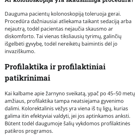
Dauguma pacientų kolonoskopiją toleruoja gerai.
Procedūra dažniausiai atliekama taikant sedaciją arba
nejautrą, todėl pacientas nejaučia skausmo ar
diskomforto. Tai vienas tiksliausių tyrimų, galinčių
išgelbėti gyvybę, todėl nereikėtų baimintis dėl jo
invaziškumo.
Profilaktika ir profilaktiniai
patikrinimai
Kai kalbame apie žarnyno sveikatą, ypač po 45–50 metų
amžiaus, profilaktika tampa neatsiejama gyvenimo
dalimi. Kolorektalinis vėžys yra viena iš tų ligų, kurias
galima itin efektyviai valdyti, jei jos aptinkamos anksti.
Būtent todėl daugumoje šalių vykdomos profilaktinės
patikros programos.