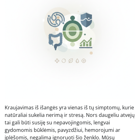
Kraujavimas iš išangės yra vienas iš tų simptomų, kurie
natūraliai sukelia nerimą ir stresą. Nors daugeliu atvejų
tai gali būti susiję su nepavojingomis, lengvai
gydomomis būklėmis, pavyzdžiui, hemorojumi ar
įplėšomis, negalima ignoruoti šio ženklo. Mūsų