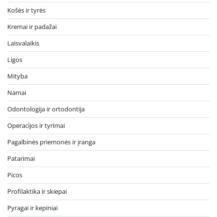
Košės ir tyrės
Kremai ir padažai
Laisvalaikis
Ligos
Mityba
Namai
Odontologija ir ortodontija
Operacijos ir tyrimai
Pagalbinės priemonės ir įranga
Patarimai
Picos
Profilaktika ir skiepai
Pyragai ir kepiniai