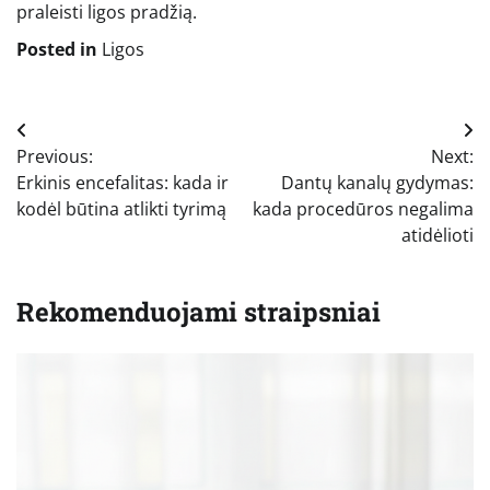
praleisti ligos pradžią.
Posted in
Ligos
Navigacija
Previous:
Next:
tarp
Erkinis encefalitas: kada ir
Dantų kanalų gydymas:
įrašų
kodėl būtina atlikti tyrimą
kada procedūros negalima
atidėlioti
Rekomenduojami straipsniai