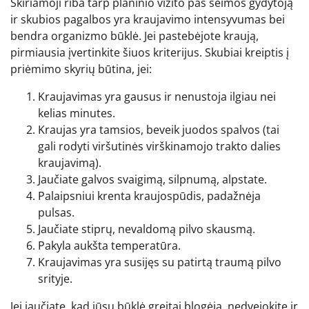
Skiriamoji riba tarp planinio vizito pas šeimos gydytoją
ir skubios pagalbos yra kraujavimo intensyvumas bei
bendra organizmo būklė. Jei pastebėjote kraują,
pirmiausia įvertinkite šiuos kriterijus. Skubiai kreiptis į
priėmimo skyrių būtina, jei:
Kraujavimas yra gausus ir nenustoja ilgiau nei
kelias minutes.
Kraujas yra tamsios, beveik juodos spalvos (tai
gali rodyti viršutinės virškinamojo trakto dalies
kraujavimą).
Jaučiate galvos svaigimą, silpnumą, alpstate.
Palaipsniui krenta kraujospūdis, padažnėja
pulsas.
Jaučiate stiprų, nevaldomą pilvo skausmą.
Pakyla aukšta temperatūra.
Kraujavimas yra susijęs su patirtą traumą pilvo
srityje.
Jei jaučiate, kad jūsų būklė greitai blogėja, nedvejokite ir