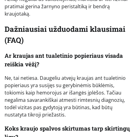
pratimai gerina žarnyno peristaltiką ir bendrą
kraujotaką.
Dažniausiai užduodami klausimai
(FAQ)
Ar kraujas ant tualetinio popieriaus visada
reiškia vėžį?
Ne, tai netiesa. Daugeliu atvejų kraujas ant tualetinio
popieriaus yra susijęs su gerybinėmis būklėmis,
tokiomis kaip hemorojus ar išangės įplėšos. Tačiau
negalima savarankiškai atmesti rimtesnių diagnozių,
todėl vizitas pas gydytoją yra būtinas, kad būtų
nustatyta tikroji priežastis.
Koks kraujo spalvos skirtumas tarp skirtingų
ligų?