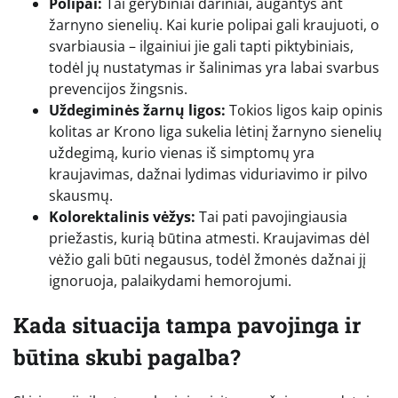
Polipai:
Tai gerybiniai dariniai, augantys ant
žarnyno sienelių. Kai kurie polipai gali kraujuoti, o
svarbiausia – ilgainiui jie gali tapti piktybiniais,
todėl jų nustatymas ir šalinimas yra labai svarbus
prevencijos žingsnis.
Uždegiminės žarnų ligos:
Tokios ligos kaip opinis
kolitas ar Krono liga sukelia lėtinį žarnyno sienelių
uždegimą, kurio vienas iš simptomų yra
kraujavimas, dažnai lydimas viduriavimo ir pilvo
skausmų.
Kolorektalinis vėžys:
Tai pati pavojingiausia
priežastis, kurią būtina atmesti. Kraujavimas dėl
vėžio gali būti negausus, todėl žmonės dažnai jį
ignoruoja, palaikydami hemorojumi.
Kada situacija tampa pavojinga ir
būtina skubi pagalba?