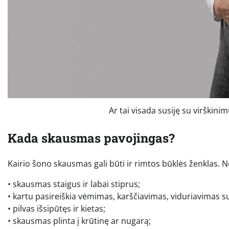
Ar tai visada susiję su virškin
Kada skausmas pavojingas?
Kairio šono skausmas gali būti ir rimtos būklės ženklas. Ned
• skausmas staigus ir labai stiprus;
• kartu pasireiškia vėmimas, karščiavimas, viduriavimas s
• pilvas išsipūtęs ir kietas;
• skausmas plinta į krūtinę ar nugarą;