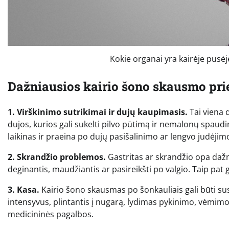
Kokie organai yra kairėje pusė
Dažniausios kairio šono skausmo pri
1. Virškinimo sutrikimai ir dujų kaupimasis.
Tai viena 
dujos, kurios gali sukelti pilvo pūtimą ir nemalonų spaud
laikinas ir praeina po dujų pasišalinimo ar lengvo judėjim
2. Skrandžio problemos.
Gastritas ar skrandžio opa dažnai
deginantis, maudžiantis ar pasireikšti po valgio. Taip pat 
3. Kasa.
Kairio šono skausmas po šonkauliais gali būti s
intensyvus, plintantis į nugarą, lydimas pykinimo, vėmimo 
medicininės pagalbos.