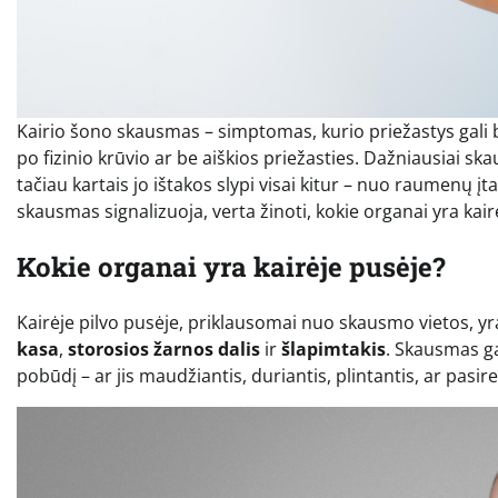
Kairio šono skausmas – simptomas, kurio priežastys gali būt
po fizinio krūvio ar be aiškios priežasties. Dažniausiai sk
tačiau kartais jo ištakos slypi visai kitur – nuo raumenų įt
skausmas signalizuoja, verta žinoti, kokie organai yra kairėj
Kokie organai yra kairėje pusėje?
Kairėje pilvo pusėje, priklausomai nuo skausmo vietos, y
kasa
,
storosios žarnos dalis
ir
šlapimtakis
. Skausmas gal
pobūdį – ar jis maudžiantis, duriantis, plintantis, ar pasirei