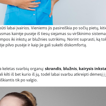
i labai įvairios. Vieniems jis pasireiškia po sočių pietų, kit
ausmas kairėje pusėje iš tiesų siejamas su virškinimo sistema
ampos iki inkstų ar blužnies sutrikimų. Norint suprasti, ką to
e pilvo pusėje ir kaip jie gali sukelti diskomfortą.
ra keletas svarbių organų:
skrandis
,
blužnis
,
kairysis inkst
i kilti iš bet kurio iš jų, todėl labai svarbu atkreipti dėmesį į 
škiantis tik po valgio.