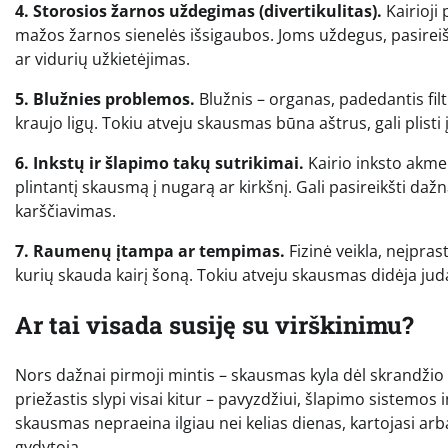
4. Storosios žarnos uždegimas (divertikulitas).
Kairioji 
mažos žarnos sienelės išsigaubos. Joms uždegus, pasireišk
ar vidurių užkietėjimas.
5. Blužnies problemos.
Blužnis – organas, padedantis filtr
kraujo ligų. Tokiu atveju skausmas būna aštrus, gali plisti į
6. Inkstų ir šlapimo takų sutrikimai.
Kairio inksto akmen
plintantį skausmą į nugarą ar kirkšnį. Gali pasireikšti d
karščiavimas.
7. Raumenų įtampa ar tempimas.
Fizinė veikla, neįpras
kurių skauda kairį šoną. Tokiu atveju skausmas didėja juda
Ar tai visada susiję su virškinimu?
Nors dažnai pirmoji mintis – skausmas kyla dėl skrandžio ar
priežastis slypi visai kitur – pavyzdžiui, šlapimo sistem
skausmas nepraeina ilgiau nei kelias dienas, kartojasi arba
gydytoją.