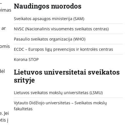
–
Naudingos nuorodos
avimas
Sveikatos apsaugos ministerija (SAM)
 ar
NVSC (Nacionalinis visuomenės sveikatos centras)
Pasaulio sveikatos organizacija (WHO)
gomis
ECDC – Europos ligų prevencijos ir kontrolės centras
Korona STOP
Lietuvos universitetai sveikatos
dėl
srityje
Lietuvos sveikatos mokslų universitetas (LSMU)
Vytauto Didžiojo universitetas
– Sveikatos mokslų
fakultetas
. Jei
is į