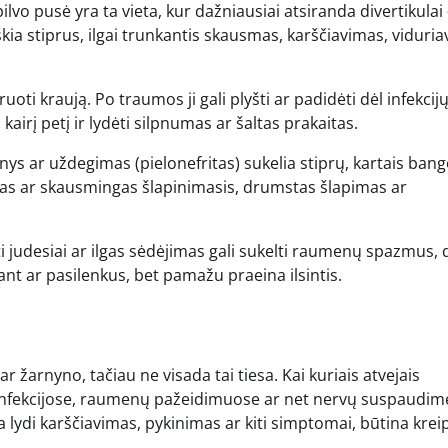
pilvo pusė yra ta vieta, kur dažniausiai atsiranda divertikulai 
ia stiprus, ilgai trunkantis skausmas, karščiavimas, viduri
uoti kraują. Po traumos ji gali plyšti ar padidėti dėl infekcijų
 kairį petį ir lydėti silpnumas ar šaltas prakaitas.
ys ar uždegimas (pielonefritas) sukelia stiprų, kartais ban
ažnas ar skausmingas šlapinimasis, drumstas šlapimas ar
ti judesiai ar ilgas sėdėjimas gali sukelti raumenų spazmus, 
nt ar pasilenkus, bet pamažu praeina ilsintis.
 žarnyno, tačiau ne visada tai tiesa. Kai kuriais atvejais
os infekcijose, raumenų pažeidimuose ar net nervų suspaudime
 lydi karščiavimas, pykinimas ar kiti simptomai, būtina kreipt