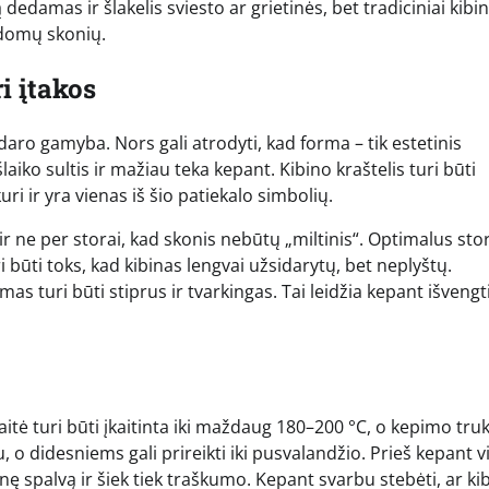
edamas ir šlakelis sviesto ar grietinės, bet tradiciniai kibin
ldomų skonių.
i įtakos
įdaro gamyba. Nors gali atrodyti, kad forma – tik estetinis
aiko sultis ir mažiau teka kepant. Kibino kraštelis turi būti
 ir yra vienas iš šio patiekalo simbolių.
ir ne per storai, kad skonis nebūtų „miltinis“. Optimalus stor
ri būti toks, kad kibinas lengvai užsidarytų, bet neplyštų.
s turi būti stiprus ir tvarkingas. Tai leidžia kepant išvengt
itė turi būti įkaitinta iki maždaug 180–200 °C, o kepimo tr
, o didesniems gali prireikti iki pusvalandžio. Prieš kepant v
inę spalvą ir šiek tiek traškumo. Kepant svarbu stebėti, ar ki