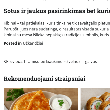
Sotus ir jaukus pasirinkimas bet kur
Kibinai – tai patiekalas, kuris tinka ne tik savaitgalio pie
Paruošti juos nėra sudėtinga, o rezultatas visada sukuria n
kibinai su mėsa išlieka nepakitęs tradicijos simbolis, kuri
Posted in
Užkandžiai
Navigacija
Previous:
Tiramisu be kiaušinių – švelnus ir gaivus
tarp
Rekomenduojami straipsniai
įrašų