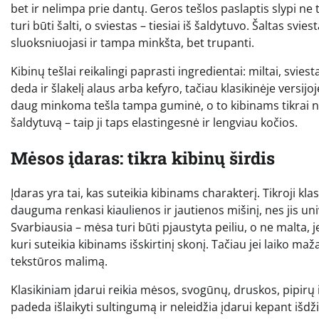
bet ir nelimpa prie dantų. Geros tešlos paslaptis slypi ne
turi būti šalti, o sviestas – tiesiai iš šaldytuvo. Šaltas sv
sluoksniuojasi ir tampa minkšta, bet trupanti.
Kibinų tešlai reikalingi paprasti ingredientai: miltai, sviesta
deda ir šlakelį alaus arba kefyro, tačiau klasikinėje versij
daug minkoma tešla tampa guminė, o to kibinams tikrai ner
šaldytuvą – taip ji taps elastingesnė ir lengviau kočios.
Mėsos įdaras: tikra kibinų širdis
Įdaras yra tai, kas suteikia kibinams charakterį. Tikroji kl
dauguma renkasi kiaulienos ir jautienos mišinį, nes jis un
Svarbiausia – mėsa turi būti pjaustyta peiliu, o ne malta, je
kuri suteikia kibinams išskirtinį skonį. Tačiau jei laiko ma
tekstūros malimą.
Klasikiniam įdarui reikia mėsos, svogūnų, druskos, pipirų i
padeda išlaikyti sultingumą ir neleidžia įdarui kepant išdži