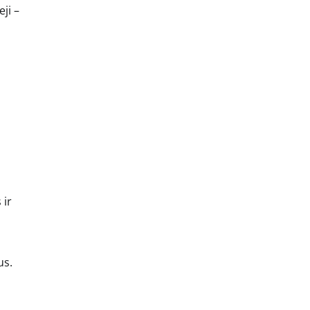
ji –
 ir
us.