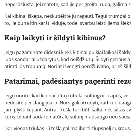
neperdžiūsta. Jei matote, kad jie per greitai ruda, galim
Kai kibinai iškepa, neskubėkite jų ragauti. Tegul trumpai 
to, jie būna itin karšti viduje, todėl svarbu leisti jiems šie
Kaip laikyti ir šildyti kibinus?
Jeigu pagaminote didesnį kiekį, kibinai puikiai laikosi šald
juos sandariai uždarytus, kad neišdžiūtų. Šildyti geriausia
atimti jos trapumą. Norint išvengti perdžiūvimo, prieš šil
Patarimai, padėsiantys pagerinti rezu
Jeigu norite, kad kibinai būtų tobulai sultingi ir trapūs, 
nedėkite per daug įdaro. Nors gali atrodyti, kad kuo daugia
jam plyšti kepant. Antra – tešla turi būti šalta, nes šiltas 
kuris kepant sudaro natūralų sultinį ir apsaugo nuo sau
Dar vienas triukas – į tešlą galima įberti žiupsnelį cukraus