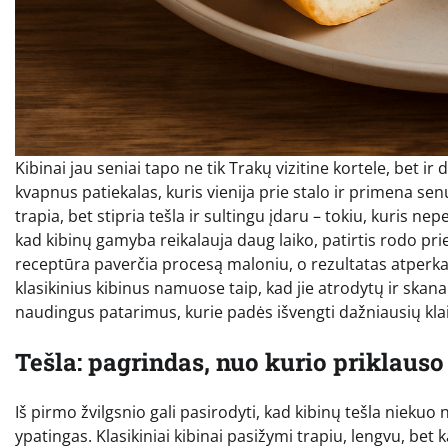
Kibinai jau seniai tapo ne tik Trakų vizitine kortele, bet ir
kvapnus patiekalas, kuris vienija prie stalo ir primena senu
trapia, bet stipria tešla ir sultingu įdaru – tokiu, kuris n
kad kibinų gamyba reikalauja daug laiko, patirtis rodo prieš
receptūra paverčia procesą maloniu, o rezultatas atperka 
klasikinius kibinus namuose taip, kad jie atrodytų ir skanaut
naudingus patarimus, kurie padės išvengti dažniausių klaid
Tešla: pagrindas, nuo kurio priklaus
Iš pirmo žvilgsnio gali pasirodyti, kad kibinų tešla niekuo n
ypatingas. Klasikiniai kibinai pasižymi trapiu, lengvu, bet 