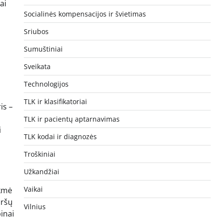
ai
Socialinės kompensacijos ir švietimas
Sriubos
Sumuštiniai
Sveikata
Technologijos
TLK ir klasifikatoriai
is –
TLK ir pacientų aptarnavimas
i
TLK kodai ir diagnozės
Troškiniai
Užkandžiai
Vaikai
ukmė
iršų
Vilnius
binai