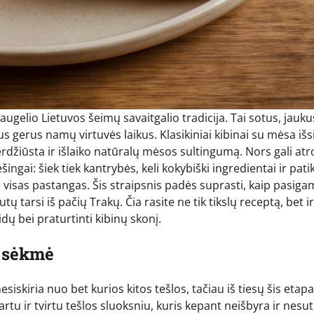
 daugelio Lietuvos šeimų savaitgalio tradicija. Tai sotus, jauku
s gerus namų virtuvės laikus. Klasikiniai kibinai su mėsa išsi
eperdžiūsta ir išlaiko natūralų mėsos sultingumą. Nors gali atr
ingai: šiek tiek kantrybės, keli kokybiški ingredientai ir pat
visas pastangas. Šis straipsnis padės suprasti, kaip pasigam
ų tarsi iš pačių Trakų. Čia rasite ne tik tikslų receptą, bet ir
ų bei praturtinti kibinų skonį.
o sėkmė
esiskiria nuo bet kurios kitos tešlos, tačiau iš tiesų šis etap
kartu ir tvirtu tešlos sluoksniu, kuris kepant neišbyra ir nesu