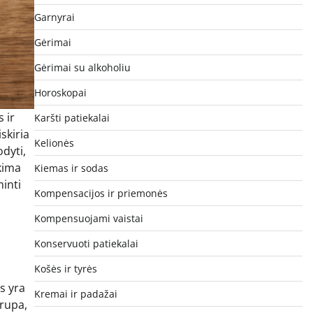
Garnyrai
Gėrimai
Gėrimai su alkoholiu
Horoskopai
s ir
Karšti patiekalai
skiria
Kelionės
odyti,
ikima
Kiemas ir sodas
inti
Kompensacijos ir priemonės
Kompensuojami vaistai
Konservuoti patiekalai
Košės ir tyrės
as yra
Kremai ir padažai
trupa,