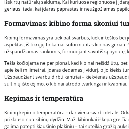
išskirtų natūralų saldumą. Kai kuriuose regionuose į įdarą d
geriausi tada, kai įdaras paprastas ir neužgožiamas papi
Formavimas: kibino forma skoniui tur
Kibinų formavimas yra tiek pat svarbus, kiek ir tešlos bei 
aspektas, iš tikrųjų tinkamai suformuotas kibinas geriau išl
užspaudžiamas rankomis, formuojant savotišką pynutę, kuri
Tešla kočiojama ne per plonai, kad kibinai neišdžiūtų, bet 
apie keli milimetrai. Įdaras dedamas į vidurį, o jo kiekis tu
Užspaudžiant svarbu dirbti kantriai – kiekvienas užspaudima
sultinių ištekėjimo, o kibinai atrodo tvarkingai ir kvapniai.
Kepimas ir temperatūra
Kibinų kepimo temperatūra – dar viena svarbi detalė. Orka
priklauso nuo kibinų dydžio. Maži kibinukai iškepa greičiau
galima patepti kiaušinio plakiniu – tai suteikia gražią auks