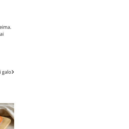
šeima.
ai
i galo