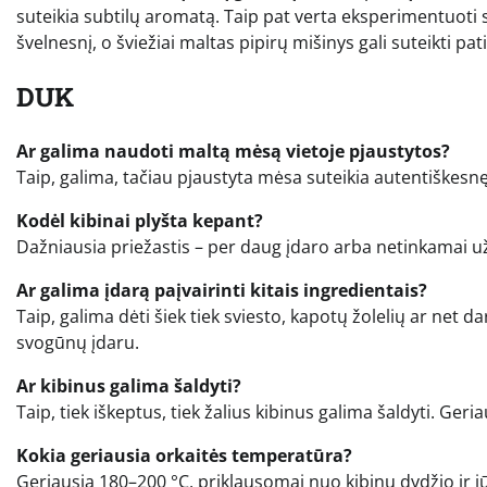
suteikia subtilų aromatą. Taip pat verta eksperimentuoti su p
švelnesnį, o šviežiai maltas pipirų mišinys gali suteikti pa
DUK
Ar galima naudoti maltą mėsą vietoje pjaustytos?
Taip, galima, tačiau pjaustyta mėsa suteikia autentiškesnę k
Kodėl kibinai plyšta kepant?
Dažniausia priežastis – per daug įdaro arba netinkamai užsp
Ar galima įdarą paįvairinti kitais ingredientais?
Taip, galima dėti šiek tiek sviesto, kapotų žolelių ar net d
svogūnų įdaru.
Ar kibinus galima šaldyti?
Taip, tiek iškeptus, tiek žalius kibinus galima šaldyti. Ger
Kokia geriausia orkaitės temperatūra?
Geriausia 180–200 °C, priklausomai nuo kibinų dydžio ir j