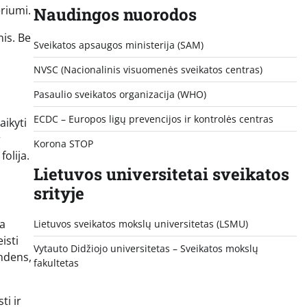
riumi.
Naudingos nuorodos
nis. Be
Sveikatos apsaugos ministerija (SAM)
NVSC (Nacionalinis visuomenės sveikatos centras)
Pasaulio sveikatos organizacija (WHO)
ECDC – Europos ligų prevencijos ir kontrolės centras
aikyti
r
Korona STOP
olija.
Lietuvos universitetai sveikatos
srityje
da
Lietuvos sveikatos mokslų universitetas (LSMU)
isti
Vytauto Didžiojo universitetas
– Sveikatos mokslų
andens,
fakultetas
ti ir