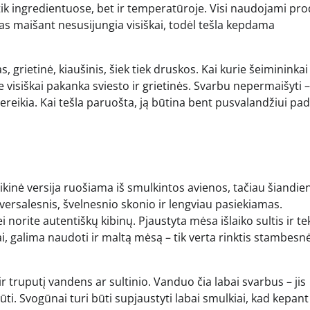
 tik ingredientuose, bet ir temperatūroje. Visi naudojami pro
iestas maišant nesusijungia visiškai, todėl tešla kepdama
s, grietinė, kiaušinis, šiek tiek druskos. Kai kurie šeimininkai 
oje visiškai pakanka sviesto ir grietinės. Svarbu nepermaišyti 
eikia. Kai tešla paruošta, ją būtina bent pusvalandžiui padė
asikinė versija ruošiama iš smulkintos avienos, tačiau šiandie
iversalesnis, švelnesnio skonio ir lengviau pasiekiamas.
i norite autentiškų kibinų. Pjaustyta mėsa išlaiko sultis ir te
žai, galima naudoti ir maltą mėsą – tik verta rinktis stambesn
r truputį vandens ar sultinio. Vanduo čia labai svarbus – jis
ūti. Svogūnai turi būti supjaustyti labai smulkiai, kad kepant 