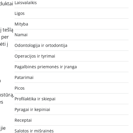
Laisvalaikis
duktai
Ligos
Mityba
į tešlą
Namai
– per
ti į
Odontologija ir ortodontija
Operacijos ir tyrimai
Pagalbinės priemonės ir įranga
Patarimai
n
Picos
kstūrą,
Profilaktika ir skiepai
ės
Pyragai ir kepiniai
Receptai
jie
Salotos ir mišrainės