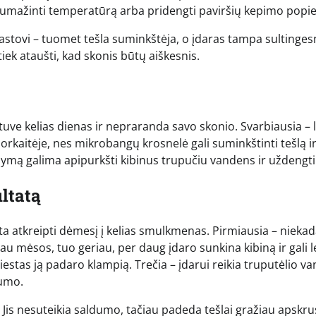
a sumažinti temperatūrą arba pridengti paviršių kepimo popie
pastovi – tuomet tešla suminkštėja, o įdaras tampa sultinges
k tiek ataušti, kad skonis būtų aiškesnis.
ytuve kelias dienas ir nepraranda savo skonio. Svarbiausia – l
 orkaitėje, nes mikrobangų krosnelė gali suminkštinti tešlą i
dymą galima apipurkšti kibinus trupučiu vandens ir uždengti f
ltatą
verta atkreipti dėmesį į kelias smulkmenas. Pirmiausia – nieka
u mėsos, tuo geriau, per daug įdaro sunkina kibiną ir gali le
sviestas ją padaro klampią. Trečia – įdarui reikia truputėlio v
sumo.
. Jis nesuteikia saldumo, tačiau padeda tešlai gražiau apskrus