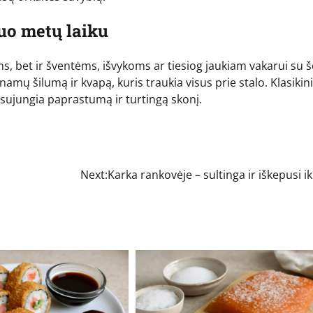
iuo metų laiku
tums, bet ir šventėms, išvykoms ar tiesiog jaukiam vakarui su 
amų šilumą ir kvapą, kuris traukia visus prie stalo. Klasikini
s sujungia paprastumą ir turtingą skonį.
Next:
Karka rankovėje – sultinga ir iškepusi ik