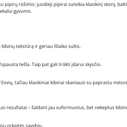
ipirų rūšimis: juodieji pipirai suteikia klasikinį skonį, baltie
tiekalui gyvumo.
ibinų tekstūrą ir geriau išlaiko sultis.
austa tešla. Taip pat gali trūkti įdarui skysčio.
aržovių, tačiau klasikiniai kibinai skaniausi su paprastu mėsos
iausi rezultatai – šaldant jau suformuotus, bet nekeptus kibin
ūsų orkaitės savybių.