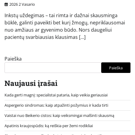
2026 2 Vasario
Inkstų uždegimas – tai rimta ir dažnai skausminga
būklė, galinti paveikti bet kurį žmogų, nepriklausomai
nuo amžiaus ar gyvenimo būdo. Nors daugeliui
pacientų svarbiausias klausimas […]
Paieška
Paieška
Naujausi įrašai
Kada gerti magnį: specialistai pataria, kaip veikia geriausiai
Aspergerio sindromas: kaip atpažinti požymius ir kada tirti
Vaistai nuo Beikerio cistos: kaip veiksmingai malšinti skausmą
Apatinis kraujospūdis: ką reiškia per žemi rodikliai