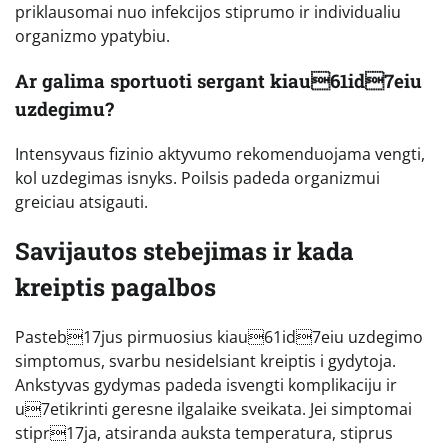
priklausomai nuo infekcijos stiprumo ir individualiu
organizmo ypatybiu.
Ar galima sportuoti sergant kiau61id7eiu
uzdegimu?
Intensyvaus fizinio aktyvumo rekomenduojama vengti,
kol uzdegimas isnyks. Poilsis padeda organizmui
greiciau atsigauti.
Savijautos stebejimas ir kada
kreiptis pagalbos
Pasteb17jus pirmuosius kiau61id7eiu uzdegimo
simptomus, svarbu nesidelsiant kreiptis i gydytoja.
Ankstyvas gydymas padeda isvengti komplikaciju ir
u7etikrinti geresne ilgalaike sveikata. Jei simptomai
stipr17ja, atsiranda auksta temperatura, stiprus