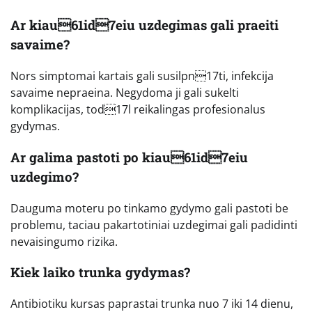
Ar kiau61id7eiu uzdegimas gali praeiti
savaime?
Nors simptomai kartais gali susilpn17ti, infekcija
savaime nepraeina. Negydoma ji gali sukelti
komplikacijas, tod17l reikalingas profesionalus
gydymas.
Ar galima pastoti po kiau61id7eiu
uzdegimo?
Dauguma moteru po tinkamo gydymo gali pastoti be
problemu, taciau pakartotiniai uzdegimai gali padidinti
nevaisingumo rizika.
Kiek laiko trunka gydymas?
Antibiotiku kursas paprastai trunka nuo 7 iki 14 dienu,