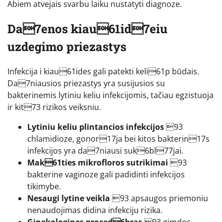
Abiem atvejais svarbu laiku nustatyti diagnoze.
Da7enos kiau61id7eiu
uzdegimo priezastys
Infekcija i kiau61ides gali patekti keli61p būdais.
Da7niausios priezastys yra susijusios su
bakterinemis lytiniu keliu infekcijomis, tačiau egzistuoja
ir kit73 rizikos veiksniu.
Lytiniu keliu plintancios infekcijos
93
chlamidioze, gonor17ja bei kitos bakterin17s
infekcijos yra da7niausi suk6bl77jai.
Mak61ties mikrofloros sutrikimai
93
bakterine vaginoze gali padidinti infekcijos
tikimybe.
Nesaugi lytine veikla
93 apsaugos priemoniu
nenaudojimas didina infekciju rizika.
Ginekologines proced6bras
93 gimdos