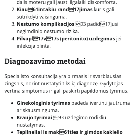
dalis moteru gali jausti ilgalaiki diskomforta.
Kiau61intakiu rand17jimas
kuris gali
sutrikdyti vaisinguma.
Nestumo komplikacijos
93 padid17jusi
negimdinio nestumo rizika.
Pilvapl17v17s (peritonito) uzdegimas
jei
infekcija plinta.
Diagnozavimo metodai
Specialisto konsultacija yra pirmasis ir svarbiausias
zingsnis, norint nustatyti tikslią diagnozę. Gydytojas
vertina simptomus ir gali paskirti papildomus tyrimus.
Ginekologinis tyrimas
padeda ivertinti jautruma
ar skausminguma.
Kraujo tyrimai
93 uzdegimo rodikliu
nustatymas.
Teplineliai is mak61ties ir gimdos kaklelio