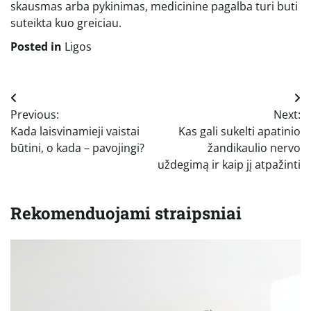
skausmas arba pykinimas, medicinine pagalba turi buti
suteikta kuo greiciau.
Posted in
Ligos
Navigacija
Previous:
Next:
tarp
Kada laisvinamieji vaistai
Kas gali sukelti apatinio
įrašų
būtini, o kada – pavojingi?
žandikaulio nervo
uždegimą ir kaip jį atpažinti
Rekomenduojami straipsniai