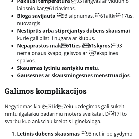
Pakilusi temperatūra
93 lengvas ar vidutinio
laipsnio kar61ciavimas.
Bloga savijauta
93 silpnumas, 61altkr17tis,
nuovargis.
Nestiprūs arba stiprėjantys dubens skausmai
kurie gali plisti i nugara ar klubus.
Nepaprastos mak61ties i61skyros
93
nemalonaus kvapo, gelsvos ar 7eksplines
spalvos.
Skausmas lytiniu santykiu metu
.
Gausesnes ar skausmingesnes menstruacijos
.
Galimos komplikacijos
Negydomas kiau61id7eiu uzdegimas gali sukelti
rimtu ilgalaikiu padariniu moters sveikatai. D17l to
svarbu kuo anksciau kreiptis i ginekologa.
Letinis dubens skausmas
93 net ir po gydymo