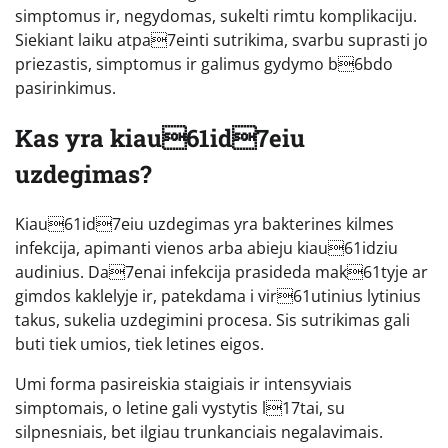
simptomus ir, negydomas, sukelti rimtu komplikaciju.
Siekiant laiku atpa7einti sutrikima, svarbu suprasti jo
priezastis, simptomus ir galimus gydymo b6bdo
pasirinkimus.
Kas yra kiau61id7eiu
uzdegimas?
Kiau61id7eiu uzdegimas yra bakterines kilmes
infekcija, apimanti vienos arba abieju kiau61idziu
audinius. Da7enai infekcija prasideda mak61tyje ar
gimdos kaklelyje ir, patekdama i vir61utinius lytinius
takus, sukelia uzdegimini procesa. Sis sutrikimas gali
buti tiek umios, tiek letines eigos.
Umi forma pasireiskia staigiais ir intensyviais
simptomais, o letine gali vystytis l17tai, su
silpnesniais, bet ilgiau trunkanciais negalavimais.