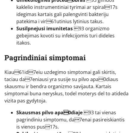
kaklelio instrumentiniai tyrimai ar spiral17s
idegimas kartais gali palengvinti bakteriju
patekima i vir61utinius lytinius takus.
Susilpnejusi imunitetas
93 organizmo
gebejimas kovoti su infekcijomis turi dideles
itakos.
Pagrindiniai simptomai
Kiau61id7eiu uzdegimo simptomai gali skirtis,
taciau da7eniausi yra susije su pilvo apa0diaus
skausmu ir bendra organizmo savijauta. Kartais
simptomai buna neryskus, todel moterys del to atideda
vizita pas gydytoja.
Skausmas pilvo apa0diaje
93 tai vienas
pagrindiniu simptomu, da7enai pasireiskiantis
is vienos pus17s.