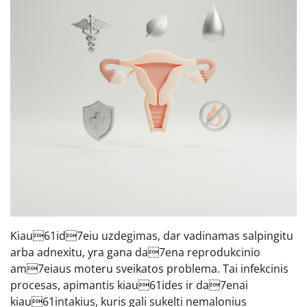
Kiau61id7eiu uzdegimas, dar vadinamas salpingitu
arba adnexitu, yra gana da7ena reprodukcinio
am7eiaus moteru sveikatos problema. Tai infekcinis
procesas, apimantis kiau61ides ir da7enai
kiau61intakius, kuris gali sukelti nemalonius