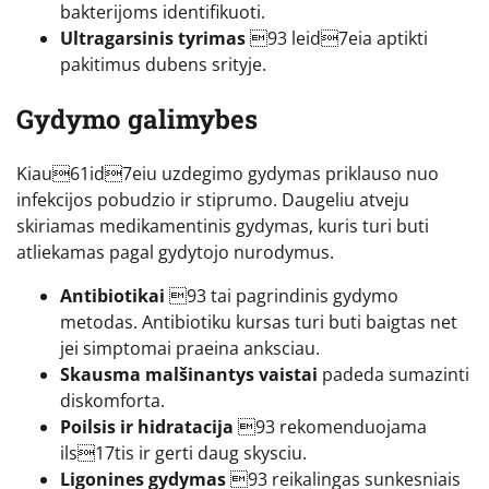
bakterijoms identifikuoti.
Ultragarsinis tyrimas
93 leid7eia aptikti
pakitimus dubens srityje.
Gydymo galimybes
Kiau61id7eiu uzdegimo gydymas priklauso nuo
infekcijos pobudzio ir stiprumo. Daugeliu atveju
skiriamas medikamentinis gydymas, kuris turi buti
atliekamas pagal gydytojo nurodymus.
Antibiotikai
93 tai pagrindinis gydymo
metodas. Antibiotiku kursas turi buti baigtas net
jei simptomai praeina anksciau.
Skausma malšinantys vaistai
padeda sumazinti
diskomforta.
Poilsis ir hidratacija
93 rekomenduojama
ils17tis ir gerti daug skysciu.
Ligonines gydymas
93 reikalingas sunkesniais