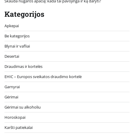
Skauda nugaros apačią: kada tai pavojinga ir ką daryti?
Kategorijos
Apkepai
Be kategorijos
Blynai ir vafliai
Desertai
Draudimas ir kortelės
EHIC – Europos sveikatos draudimo kortelė
Garnyrai
Gėrimai
Gėrimai su alkoholiu
Horoskopai
Karšti patiekalai