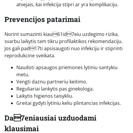
atvejais, kai infekcija stipri ar yra komplikaciju.
Prevencijos patarimai
Norint sumazinti kiau61id7eiu uzdegimo rizika,
svarbu laikytis tam tikru profilaktikos rekomendaciju.
Jos gali pad17ti apsisaugoti nuo infekciju ir stiprinti
reprodukcine sveikata.
Naudoti apsaugos priemones lytiniu santykiu
metu.
Vengti daznu partneriu keitimo.
Reguliariai lankytis pas ginekologa.
Laikytis higienos taisykliu.
Greitai gydyti lytiniu keliu plintancias infekcijas.
Da7eniausiai uzduodami
klausimai