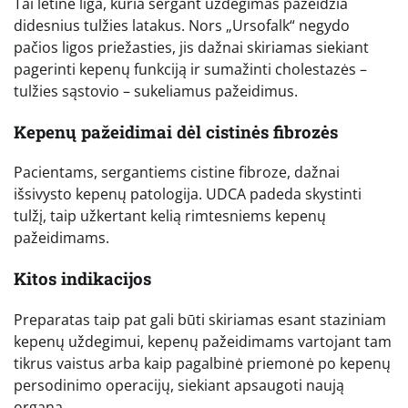
Tai lėtinė liga, kuria sergant uždegimas pažeidžia
didesnius tulžies latakus. Nors „Ursofalk“ negydo
pačios ligos priežasties, jis dažnai skiriamas siekiant
pagerinti kepenų funkciją ir sumažinti cholestazės –
tulžies sąstovio – sukeliamus pažeidimus.
Kepenų pažeidimai dėl cistinės fibrozės
Pacientams, sergantiems cistine fibroze, dažnai
išsivysto kepenų patologija. UDCA padeda skystinti
tulžį, taip užkertant kelią rimtesniems kepenų
pažeidimams.
Kitos indikacijos
Preparatas taip pat gali būti skiriamas esant staziniam
kepenų uždegimui, kepenų pažeidimams vartojant tam
tikrus vaistus arba kaip pagalbinė priemonė po kepenų
persodinimo operacijų, siekiant apsaugoti naują
organą.