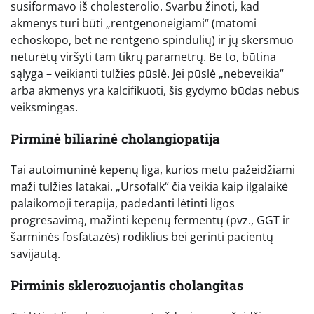
susiformavo iš cholesterolio. Svarbu žinoti, kad
akmenys turi būti „rentgenoneigiami“ (matomi
echoskopo, bet ne rentgeno spindulių) ir jų skersmuo
neturėtų viršyti tam tikrų parametrų. Be to, būtina
sąlyga – veikianti tulžies pūslė. Jei pūslė „nebeveikia“
arba akmenys yra kalcifikuoti, šis gydymo būdas nebus
veiksmingas.
Pirminė biliarinė cholangiopatija
Tai autoimuninė kepenų liga, kurios metu pažeidžiami
maži tulžies latakai. „Ursofalk“ čia veikia kaip ilgalaikė
palaikomoji terapija, padedanti lėtinti ligos
progresavimą, mažinti kepenų fermentų (pvz., GGT ir
šarminės fosfatazės) rodiklius bei gerinti pacientų
savijautą.
Pirminis sklerozuojantis cholangitas