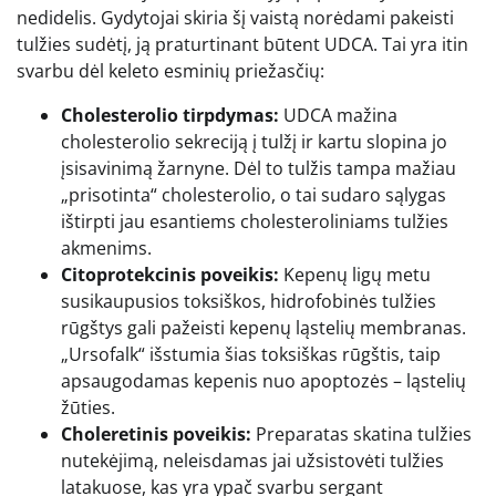
nedidelis. Gydytojai skiria šį vaistą norėdami pakeisti
tulžies sudėtį, ją praturtinant būtent UDCA. Tai yra itin
svarbu dėl keleto esminių priežasčių:
Cholesterolio tirpdymas:
UDCA mažina
cholesterolio sekreciją į tulžį ir kartu slopina jo
įsisavinimą žarnyne. Dėl to tulžis tampa mažiau
„prisotinta“ cholesterolio, o tai sudaro sąlygas
ištirpti jau esantiems cholesteroliniams tulžies
akmenims.
Citoprotekcinis poveikis:
Kepenų ligų metu
susikaupusios toksiškos, hidrofobinės tulžies
rūgštys gali pažeisti kepenų ląstelių membranas.
„Ursofalk“ išstumia šias toksiškas rūgštis, taip
apsaugodamas kepenis nuo apoptozės – ląstelių
žūties.
Choleretinis poveikis:
Preparatas skatina tulžies
nutekėjimą, neleisdamas jai užsistovėti tulžies
latakuose, kas yra ypač svarbu sergant