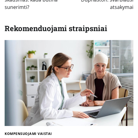
įrašų
sunerimti?
atsakymai
Rekomenduojami straipsniai
KOMPENSUOJAMI VAISTAI