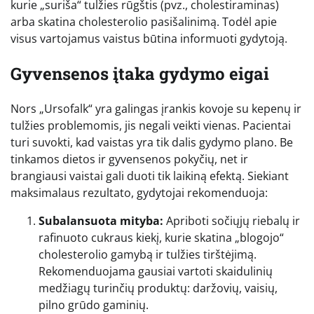
kurie „suriša“ tulžies rūgštis (pvz., cholestiraminas)
arba skatina cholesterolio pasišalinimą. Todėl apie
visus vartojamus vaistus būtina informuoti gydytoją.
Gyvensenos įtaka gydymo eigai
Nors „Ursofalk“ yra galingas įrankis kovoje su kepenų ir
tulžies problemomis, jis negali veikti vienas. Pacientai
turi suvokti, kad vaistas yra tik dalis gydymo plano. Be
tinkamos dietos ir gyvensenos pokyčių, net ir
brangiausi vaistai gali duoti tik laikiną efektą. Siekiant
maksimalaus rezultato, gydytojai rekomenduoja:
Subalansuota mityba:
Apriboti sočiųjų riebalų ir
rafinuoto cukraus kiekį, kurie skatina „blogojo“
cholesterolio gamybą ir tulžies tirštėjimą.
Rekomenduojama gausiai vartoti skaidulinių
medžiagų turinčių produktų: daržovių, vaisių,
pilno grūdo gaminių.