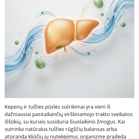
Kepenų ir tulžies pūslės sutrikimai yra vieni iš
dažniausiai pasitaikančių virškinamojo trakto sveikatos
iššūkių, su kuriais susiduria šiuolaikinis žmogus. Kai
sutrinka natūralus tulžies rūgščių balansas arba
atsiranda kliūčių jų nutekėjimui, organizme pradeda