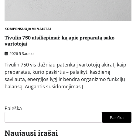
KOMPENSUOJAMI VAISTAI
Tivulin 750 atsiliepimai: ką apie preparatą sako
vartotojai
2026 5 Sausio
Tivulin 750 vis dažniau patenka į vartotojų akiratį kaip
preparatas, kurio paskirtis – palaikyti kasdienę
savijautą, energijos lygį ir bendrą organizmo funkcijų
balansą. Augantis susidomėjimas […]
Paieška
Paieška
Naujausi įrašai