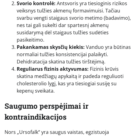
Svorio kontrolė:
Antsvoris yra tiesioginis rizikos
veiksnys tulžies akmenų formavimuisi. Tačiau
svarbu vengti staigaus svorio metimo (badavimo),
nes tai gali sukelti dar spartesnį akmenų
susidarymą dėl staigaus tulžies sudėties
pasikeitimo.
Pakankamas skysčių kiekis:
Vanduo yra būtinas
normaliai tulžies konsistencijai palaikyti.
Dehidratacija skatina tulžies tirštėjimą.
Reguliarus fizinis aktyvumas:
Fizinis krūvis
skatina medžiagų apykaitą ir padeda reguliuoti
cholesterolio lygį, kas yra tiesiogiai susiję su
kepenų sveikata.
Saugumo perspėjimai ir
kontraindikacijos
Nors „Ursofalk“ yra saugus vaistas, egzistuoja