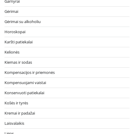
Garnyrai
Gėrimai
Gėrimai su alkoholiu
Horoskopai
Karšti patiekalai
Kelionės
Kiemas ir sodas
Kompensacijos ir priemonės
Kompensuojami vaistai
Konservuoti patiekalai
Košės ir tyrės
Kremai ir padažai
Laisvalaikis
Ligos