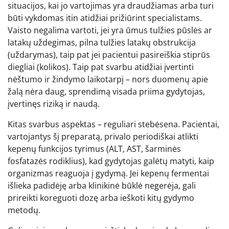
situacijos, kai jo vartojimas yra draudžiamas arba turi
būti vykdomas itin atidžiai prižiūrint specialistams.
Vaisto negalima vartoti, jei yra ūmus tulžies pūslės ar
latakų uždegimas, pilna tulžies latakų obstrukcija
(uždarymas), taip pat jei pacientui pasireiškia stiprūs
diegliai (kolikos). Taip pat svarbu atidžiai įvertinti
nėštumo ir žindymo laikotarpį – nors duomenų apie
žalą nėra daug, sprendimą visada priima gydytojas,
įvertinęs riziką ir naudą.
Kitas svarbus aspektas – reguliari stebėsena. Pacientai,
vartojantys šį preparatą, privalo periodiškai atlikti
kepenų funkcijos tyrimus (ALT, AST, šarminės
fosfatazės rodiklius), kad gydytojas galėtų matyti, kaip
organizmas reaguoja į gydymą. Jei kepenų fermentai
išlieka padidėję arba klinikinė būklė negerėja, gali
prireikti koreguoti dozę arba ieškoti kitų gydymo
metodų.