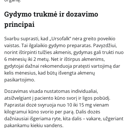
Gydymo trukmė ir dozavimo
principai
Svarbu suprasti, kad „Ursofalk“ nėra greito poveikio
vaistas. Tai ilgalaikio gydymo preparatas. Pavyzdžiui,
norint ištirpinti tulžies akmenis, gydymas gali trukti nuo
6 mėnesių iki 2 metų. Net ir ištirpus akmenims,
gydytojai dažnai rekomenduoja pratęsti vartojimą dar
kelis mėnesius, kad būtų išvengta akmenų
pasikartojimo.
Dozavimas visada nustatomas individualiai,
atsižvelgiant į paciento kūno svorį ir ligos pobūdį.
Paprastai dozė svyruoja nuo 10 iki 15 mg vienam
kilogramui kūno svorio per parą. Dalis dozės
dažniausiai išgeriama ryte, kita dalis – vakare, užgeriant
pakankamu kiekiu vandens.