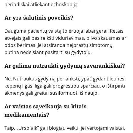
periodiškai atliekant echoskopiją.
Ar yra šalutinis poveikis?
Dauguma pacientų vaistą toleruoja labai gerai. Retais
atvejais gali pasireikšti viduriavimas, pilvo skausmas ar
odos bėrimas. Jei atsiranda neįprastų simptomų,
būtina nedelsiant pasitarti su gydytoju.
Ar galima nutraukti gydymą savarankiškai?
Ne. Nutraukus gydymą per anksti, ypač gydant lėtines
kepenų ligas, liga gali progresuoti sparčiau, o ištirpinti
akmenys gali greitai susiformuoti iš naujo.
Ar vaistas sąveikauja su kitais
medikamentais?
Taip, „Ursofalk“ gali blogiau veikti, jei vartojami vaistai,