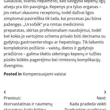
Galiausiai, svarbu nepamiršti, kad savigyda kepenų ligų
atveju yra itin pavojinga. Kepenys yra tylus organas –
jos neturi skausmo receptorių, todėl dažnai ligos
simptomai pasireiškia tik tada, kai procesas jau būna
pažengęs. „Ursofalk“ yra rimtas medicininis
preparatas, skirtas profesionaliam naudojimui, todėl
bet kokia jo vartojimo schema privalo būti derinama su
gydytoju gastroenterologu ar hepatologu. Tik laikantis
kompleksinio požiūrio – vaistų, dietos ir gydytojo
priežiūros – galima tikėtis sėkmingo kepenų ir tulžies
pūslės būklės pagerėjimo bei rimtesnių komplikacijų
išvengimo.
Posted in
Kompensuojami vaistai
Navigacija
Previous:
Next:
tarp
Atorvastatinas ir raumenų
Kada pradeda veikti
skausmas: kada būtina
Duphaston: svarbiausi