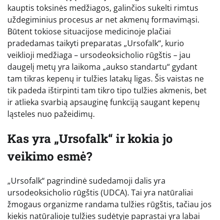
kauptis toksinės medžiagos, galinčios sukelti rimtus
uždegiminius procesus ar net akmenų formavimąsi.
Būtent tokiose situacijose medicinoje plačiai
pradedamas taikyti preparatas „Ursofalk“, kurio
veiklioji medžiaga – ursodeoksicholio rūgštis – jau
daugelį metų yra laikoma „aukso standartu“ gydant
tam tikras kepenų ir tulžies latakų ligas. Šis vaistas ne
tik padeda ištirpinti tam tikro tipo tulžies akmenis, bet
ir atlieka svarbią apsauginę funkciją saugant kepenų
ląsteles nuo pažeidimų.
Kas yra „Ursofalk“ ir kokia jo
veikimo esmė?
„Ursofalk“ pagrindinė sudedamoji dalis yra
ursodeoksicholio rūgštis (UDCA). Tai yra natūraliai
žmogaus organizme randama tulžies rūgštis, tačiau jos
kiekis natūralioje tulžies sudėtyje paprastai yra labai