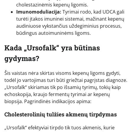
cholestazinėmis kepenų ligomis.
Imunomoduliacija:
Tyrimai rodo, kad UDCA gali
turėti įtakos imuninei sistemai, mažinant kepenų
audiniuose vykstančius uždegiminius procesus,
būdingus autoimuninėms ligoms.
Kada „Ursofalk“ yra būtinas
gydymas?
Šis vaistas nėra skirtas visoms kepenų ligoms gydyti,
todėl jo vartojimas turi būti griežtai pagrįstas diagnoze.
„Ursofalk“ skiriamas tik po išsamių tyrimų, tokių kaip
echoskopija, kraujo fermentų tyrimai ar kepenų
biopsija. Pagrindinės indikacijos apima:
Cholesterolinių tulžies akmenų tirpdymas
„Ursofalk“ efektyviai tirpdo tik tuos akmenis, kurie