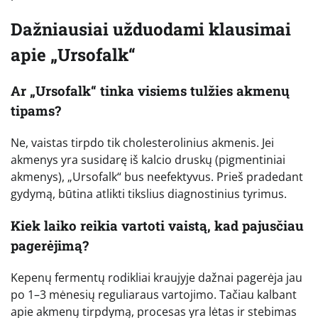
Dažniausiai užduodami klausimai
apie „Ursofalk“
Ar „Ursofalk“ tinka visiems tulžies akmenų
tipams?
Ne, vaistas tirpdo tik cholesterolinius akmenis. Jei
akmenys yra susidarę iš kalcio druskų (pigmentiniai
akmenys), „Ursofalk“ bus neefektyvus. Prieš pradedant
gydymą, būtina atlikti tikslius diagnostinius tyrimus.
Kiek laiko reikia vartoti vaistą, kad pajusčiau
pagerėjimą?
Kepenų fermentų rodikliai kraujyje dažnai pagerėja jau
po 1–3 mėnesių reguliaraus vartojimo. Tačiau kalbant
apie akmenų tirpdymą, procesas yra lėtas ir stebimas