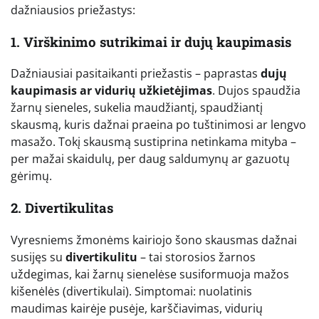
dažniausios priežastys:
1. Virškinimo sutrikimai ir dujų kaupimasis
Dažniausiai pasitaikanti priežastis – paprastas
dujų
kaupimasis ar vidurių užkietėjimas
. Dujos spaudžia
žarnų sieneles, sukelia maudžiantį, spaudžiantį
skausmą, kuris dažnai praeina po tuštinimosi ar lengvo
masažo. Tokį skausmą sustiprina netinkama mityba –
per mažai skaidulų, per daug saldumynų ar gazuotų
gėrimų.
2. Divertikulitas
Vyresniems žmonėms kairiojo šono skausmas dažnai
susijęs su
divertikulitu
– tai storosios žarnos
uždegimas, kai žarnų sienelėse susiformuoja mažos
kišenėlės (divertikulai). Simptomai: nuolatinis
maudimas kairėje pusėje, karščiavimas, vidurių