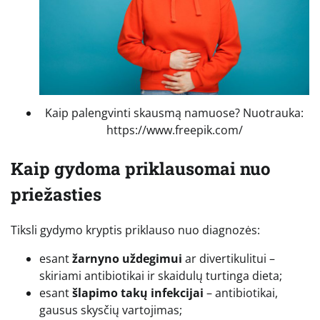
Kaip palengvinti skausmą namuose? Nuotrauka:
https://www.freepik.com/
Kaip gydoma priklausomai nuo
priežasties
Tiksli gydymo kryptis priklauso nuo diagnozės:
esant
žarnyno uždegimui
ar divertikulitui –
skiriami antibiotikai ir skaidulų turtinga dieta;
esant
šlapimo takų infekcijai
– antibiotikai,
gausus skysčių vartojimas;