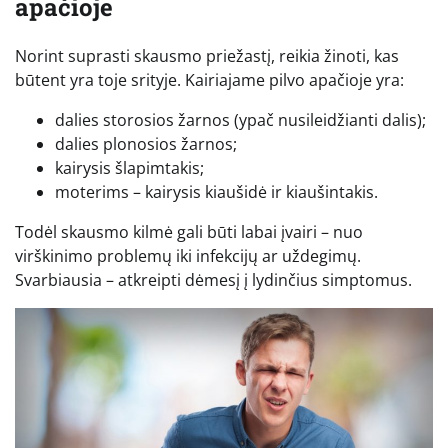
apačioje
Norint suprasti skausmo priežastį, reikia žinoti, kas
būtent yra toje srityje. Kairiajame pilvo apačioje yra:
dalies storosios žarnos (ypač nusileidžianti dalis);
dalies plonosios žarnos;
kairysis šlapimtakis;
moterims – kairysis kiaušidė ir kiaušintakis.
Todėl skausmo kilmė gali būti labai įvairi – nuo
virškinimo problemų iki infekcijų ar uždegimų.
Svarbiausia – atkreipti dėmesį į lydinčius simptomus.