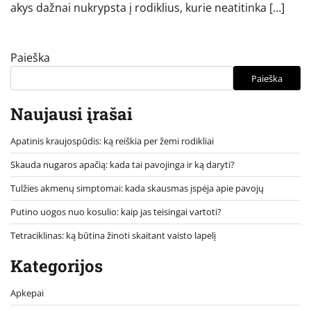
akys dažnai nukrypsta į rodiklius, kurie neatitinka […]
Paieška
Paieška
Naujausi įrašai
Apatinis kraujospūdis: ką reiškia per žemi rodikliai
Skauda nugaros apačią: kada tai pavojinga ir ką daryti?
Tulžies akmenų simptomai: kada skausmas įspėja apie pavojų
Putino uogos nuo kosulio: kaip jas teisingai vartoti?
Tetraciklinas: ką būtina žinoti skaitant vaisto lapelį
Kategorijos
Apkepai