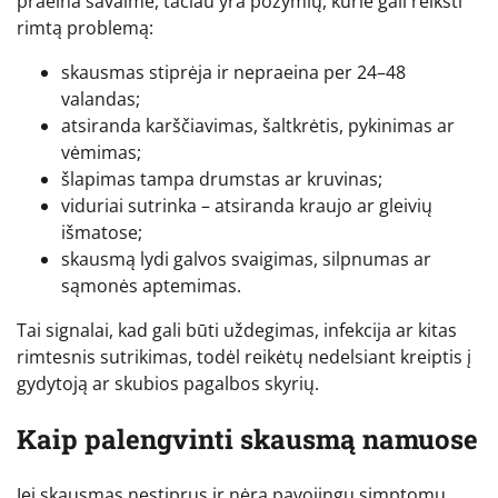
praeina savaime, tačiau yra požymių, kurie gali reikšti
rimtą problemą:
skausmas stiprėja ir nepraeina per 24–48
valandas;
atsiranda karščiavimas, šaltkrėtis, pykinimas ar
vėmimas;
šlapimas tampa drumstas ar kruvinas;
viduriai sutrinka – atsiranda kraujo ar gleivių
išmatose;
skausmą lydi galvos svaigimas, silpnumas ar
sąmonės aptemimas.
Tai signalai, kad gali būti uždegimas, infekcija ar kitas
rimtesnis sutrikimas, todėl reikėtų nedelsiant kreiptis į
gydytoją ar skubios pagalbos skyrių.
Kaip palengvinti skausmą namuose
Jei skausmas nestiprus ir nėra pavojingų simptomų,