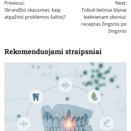
Previous:
Next:
tarp
Skrandžio skausmas: kaip
Tobuli lietiniai blynai
įrašų
atpažinti problemos šaltinį?
kiekvienam skoniui:
receptas žingsnis po
žingsnio
Rekomenduojami straipsniai