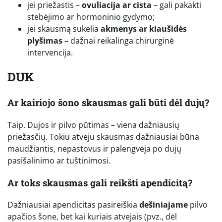
jei priežastis –
ovuliacija ar cista
– gali pakakti
stebėjimo ar hormoninio gydymo;
jei skausmą sukelia
akmenys ar kiaušidės
plyšimas
– dažnai reikalinga chirurginė
intervencija.
DUK
Ar kairiojo šono skausmas gali būti dėl dujų?
Taip. Dujos ir pilvo pūtimas – viena dažniausių
priežasčių. Tokiu atveju skausmas dažniausiai būna
maudžiantis, nepastovus ir palengvėja po dujų
pasišalinimo ar tuštinimosi.
Ar toks skausmas gali reikšti apendicitą?
Dažniausiai apendicitas pasireiškia
dešiniajame
pilvo
apačios šone, bet kai kuriais atvejais (pvz., dėl