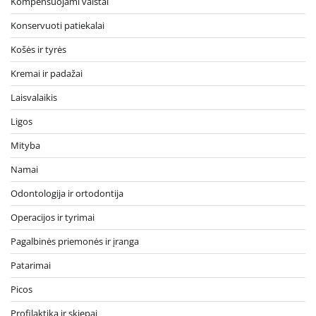
Kompensuojami vaistai
Konservuoti patiekalai
Košės ir tyrės
Kremai ir padažai
Laisvalaikis
Ligos
Mityba
Namai
Odontologija ir ortodontija
Operacijos ir tyrimai
Pagalbinės priemonės ir įranga
Patarimai
Picos
Profilaktika ir skiepai