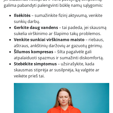
galima pabandyti palengvinti būklę namų sąlygomis:
Ilsėkitės
– sumažinkite fizinį aktyvumą, venkite
sunkių darbų.
Gerkite daug vandens
– tai padeda, jei skausmą
sukelia virškinimo ar šlapimo takų problemos.
Venkite sunkiai virškinamo maisto
– riebaus,
aštraus, ankštinių daržovių ar gazuotų gėrimų.
Šilumos kompresas
– šilta pagalvėlė gali
atpalaiduoti spazmus ir sumažinti diskomfortą.
Stebėkite simptomus
– užsirašykite, kada
skausmas stiprėja ar susilpnėja, ką valgėte ar
veikėte prieš tai.