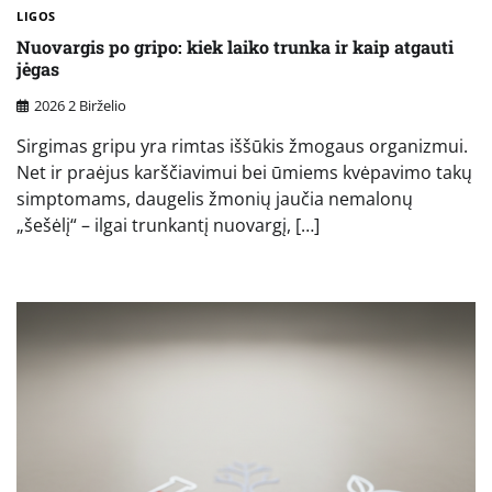
LIGOS
Nuovargis po gripo: kiek laiko trunka ir kaip atgauti
jėgas
2026 2 Birželio
Sirgimas gripu yra rimtas iššūkis žmogaus organizmui.
Net ir praėjus karščiavimui bei ūmiems kvėpavimo takų
simptomams, daugelis žmonių jaučia nemalonų
„šešėlį“ – ilgai trunkantį nuovargį, […]