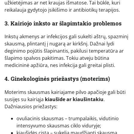
užkietėjimas ar net kraujas išmatose. Tai būklė, kuri
reikalauja gydytojo įsikišimo ir antibiotikų terapijos.
3. Kairiojo inksto ar šlapimtakio problemos
Inkstų akmenys ar infekcijos gali sukelti aštrų, spazminį
skausmą, plintantį į nugarą ar kirkšnį. Dažnai lydi
deginimo pojūtis šlapinantis, pakilusi temperatūra ar
šlapimo spalvos pakitimas. Tokiu atveju būtina
medicininė apžiūra, nes infekcija gali greitai plisti.
4. Ginekologinės priežastys (moterims)
Moterims skausmas kairiajame pilvo apačioje gali būti
susijęs su kairiąja
kiaušide ar kiaušintakiu
.
Dažniausios priežastys:
ovuliacinis skausmas – trumpalaikis, vidutinio
intensyvumo skausmas ciklo viduryje;
kiaušidės cista – sukelia maudžiantį skausmą,