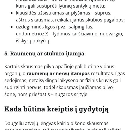
kuris gali sustiprėti lytinių santykių metu;
kiaušidės užsisukimas ar plyšimas – stiprus,
aštrus skausmas, reikalaujantis skubios pagalbos;
uždegiminės ligos (pvz., salpingitas,
endometriozė) – lydimos karščiavimo, nuovargio,
išskyrų pokyčių.
5. Raumenų ar stuburo įtampa
Kartais skausmas pilvo apačioje gali būti ne vidaus
organų, o
raumenų ar nervų įtampos
rezultatas. Ilgas
sėdėjimas, netaisyklinga laikysena ar fizinis krūvis gali
sudirginti nervus, todėl skausmas jaučiamas pilvo
šone, nors priežastis – nugaros srityje.
Kada būtina kreiptis į gydytoją
Daugeliu atvejų lengvas kairiojo šono skausmas