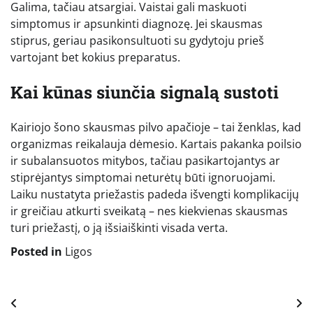
Galima, tačiau atsargiai. Vaistai gali maskuoti
simptomus ir apsunkinti diagnozę. Jei skausmas
stiprus, geriau pasikonsultuoti su gydytoju prieš
vartojant bet kokius preparatus.
Kai kūnas siunčia signalą sustoti
Kairiojo šono skausmas pilvo apačioje – tai ženklas, kad
organizmas reikalauja dėmesio. Kartais pakanka poilsio
ir subalansuotos mitybos, tačiau pasikartojantys ar
stiprėjantys simptomai neturėtų būti ignoruojami.
Laiku nustatyta priežastis padeda išvengti komplikacijų
ir greičiau atkurti sveikatą – nes kiekvienas skausmas
turi priežastį, o ją išsiaiškinti visada verta.
Posted in
Ligos
Navigacija