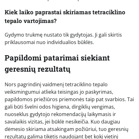
Kiek laiko paprastai skiriamas tetraciklino
tepalo vartojimas?
Gydymo trukmę nustato tik gydytojas. Ji gali skirtis
priklausomai nuo individualios būklės.
Papildomi patarimai siekiant
geresnių rezultatų
Nors pagrindinį vaidmenį tetraciklino tepalo
veiksmingumui atlieka teisingas jo paskyrimas,
papildomos priežiūros priemonės taip pat svarbios. Tai
gali būti švelni odos higiena, dirgiklių vengimas,
nuoseklus gydytojo rekomendacijų laikymasis ir
savalaikis vizitas, jei būklė nesikeičia. Kuo daugiau
dėmesio skiriama atsakingam požiūriui, tuo geresnių
rezultatų galima tikėtis naudojant bet kokį vietinį