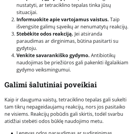
nustatyti, ar tetraciklino tepalas tinka jūsų
situacijai.
Informuokite apie vartojamus vaistus.
Taip
išvengsite galimų sąveikų ar nenumatytų reakcijų.
Stebėkite odos reakciją.
Jei atsiranda
paraudimas ar dirginimas, būtina pasitarti su
gydytoju.
Venkite savarankiško gydymo.
Antibiotikų
naudojimas be priežiūros gali pakenkti ilgalaikiam
gydymo veiksmingumui.
Galimi šalutiniai poveikiai
Kaip ir dauguma vaistų, tetraciklino tepalas gali sukelti
tam tikrų nepageidaujamų reakcijų, nors jos pasitaiko
ne visiems. Reakcijų pobūdis gali skirtis, todėl svarbu
atidžiai stebėti odos būklę naudojimo metu.
Lengvas odos paraudimas ar sudirginimas.