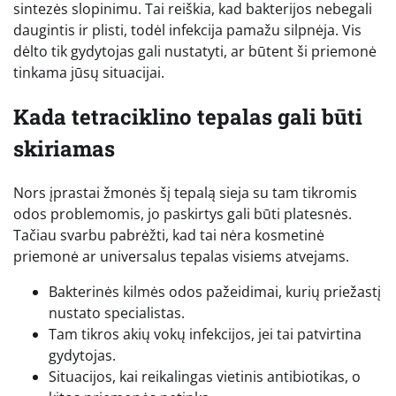
sintezės slopinimu. Tai reiškia, kad bakterijos nebegali
daugintis ir plisti, todėl infekcija pamažu silpnėja. Vis
dėlto tik gydytojas gali nustatyti, ar būtent ši priemonė
tinkama jūsų situacijai.
Kada tetraciklino tepalas gali būti
skiriamas
Nors įprastai žmonės šį tepalą sieja su tam tikromis
odos problemomis, jo paskirtys gali būti platesnės.
Tačiau svarbu pabrėžti, kad tai nėra kosmetinė
priemonė ar universalus tepalas visiems atvejams.
Bakterinės kilmės odos pažeidimai, kurių priežastį
nustato specialistas.
Tam tikros akių vokų infekcijos, jei tai patvirtina
gydytojas.
Situacijos, kai reikalingas vietinis antibiotikas, o