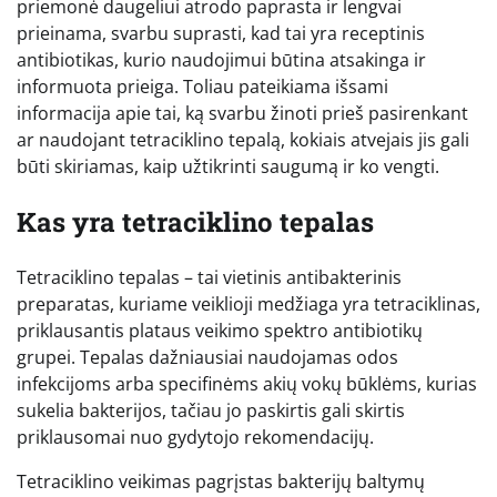
priemonė daugeliui atrodo paprasta ir lengvai
prieinama, svarbu suprasti, kad tai yra receptinis
antibiotikas, kurio naudojimui būtina atsakinga ir
informuota prieiga. Toliau pateikiama išsami
informacija apie tai, ką svarbu žinoti prieš pasirenkant
ar naudojant tetraciklino tepalą, kokiais atvejais jis gali
būti skiriamas, kaip užtikrinti saugumą ir ko vengti.
Kas yra tetraciklino tepalas
Tetraciklino tepalas – tai vietinis antibakterinis
preparatas, kuriame veiklioji medžiaga yra tetraciklinas,
priklausantis plataus veikimo spektro antibiotikų
grupei. Tepalas dažniausiai naudojamas odos
infekcijoms arba specifinėms akių vokų būklėms, kurias
sukelia bakterijos, tačiau jo paskirtis gali skirtis
priklausomai nuo gydytojo rekomendacijų.
Tetraciklino veikimas pagrįstas bakterijų baltymų