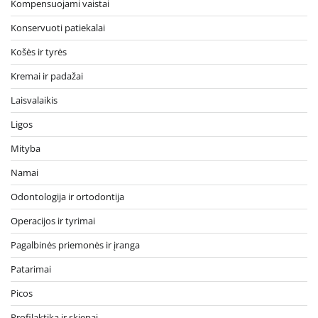
Kompensuojami vaistai
Konservuoti patiekalai
Košės ir tyrės
Kremai ir padažai
Laisvalaikis
Ligos
Mityba
Namai
Odontologija ir ortodontija
Operacijos ir tyrimai
Pagalbinės priemonės ir įranga
Patarimai
Picos
Profilaktika ir skiepai