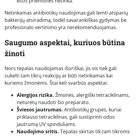
kitos priemonės netinka.
Netinkamas antibiotikų naudojimas gali lemti atsparių
bakterijų atsiradimą, todėl savarankiškas gydymas be
profesionalo vertinimo yra nerekomenduojamas.
Saugumo aspektai, kuriuos būtina
žinoti
Nors tepalas naudojamas išoriškai, jis vis tiek gali
sukelti tam tikrų reakcijų ar būti netinkamas kai
kuriems žmonėms. Štai keli svarbūs aspektai:
Alergijos rizika.
Žmonės, alergiški tetraciklinams,
neturėtų naudoti šio preparato.
Šviesos jautrumas.
Antibiotikų grupės, kuriai
priklauso tetraciklinas, gali sustiprinti odos
jautrumą UV spinduliams.
Naudojimo sritis.
Tepalas skirtas tik tam tikroms