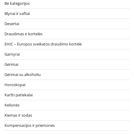
Be kategorijos
Blynai ir vafliai
Desertai
Draudimas ir kortelės
EHIC – Europos sveikatos draudimo kortelė
Garnyrai
Gėrimai
Gėrimai su alkoholiu
Horoskopai
Karšti patiekalai
Kelionės
Kiemas ir sodas
Kompensacijos ir priemonės