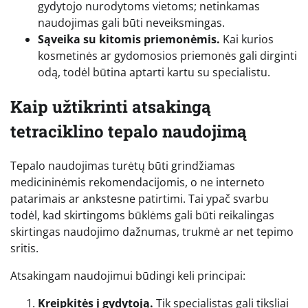
gydytojo nurodytoms vietoms; netinkamas
naudojimas gali būti neveiksmingas.
Sąveika su kitomis priemonėmis.
Kai kurios
kosmetinės ar gydomosios priemonės gali dirginti
odą, todėl būtina aptarti kartu su specialistu.
Kaip užtikrinti atsakingą
tetraciklino tepalo naudojimą
Tepalo naudojimas turėtų būti grindžiamas
medicininėmis rekomendacijomis, o ne interneto
patarimais ar ankstesne patirtimi. Tai ypač svarbu
todėl, kad skirtingoms būklėms gali būti reikalingas
skirtingas naudojimo dažnumas, trukmė ar net tepimo
sritis.
Atsakingam naudojimui būdingi keli principai:
Kreipkitės į gydytoją.
Tik specialistas gali tiksliai