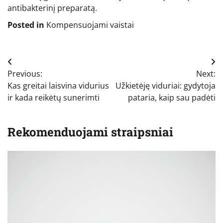
antibakterinį preparatą.
Posted in
Kompensuojami vaistai
Navigacija
Previous:
Next:
tarp
Kas greitai laisvina vidurius
Užkietėję viduriai: gydytoja
įrašų
ir kada reikėtų sunerimti
pataria, kaip sau padėti
Rekomenduojami straipsniai