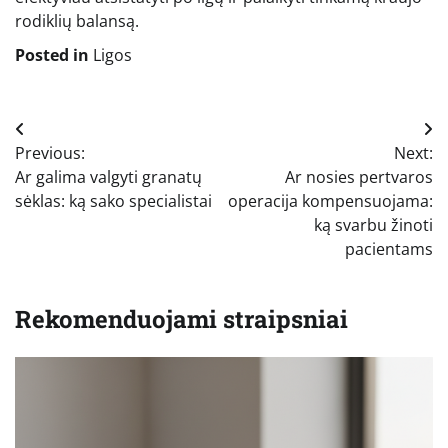
rodiklių balansą.
Posted in
Ligos
Navigacija
Previous:
Next:
tarp
Ar galima valgyti granatų
Ar nosies pertvaros
įrašų
sėklas: ką sako specialistai
operacija kompensuojama:
ką svarbu žinoti
pacientams
Rekomenduojami straipsniai