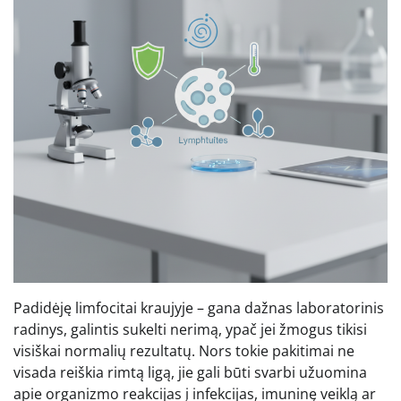
Padidėję limfocitai kraujyje – gana dažnas laboratorinis
radinys, galintis sukelti nerimą, ypač jei žmogus tikisi
visiškai normalių rezultatų. Nors tokie pakitimai ne
visada reiškia rimtą ligą, jie gali būti svarbi užuomina
apie organizmo reakcijas į infekcijas, imuninę veiklą ar