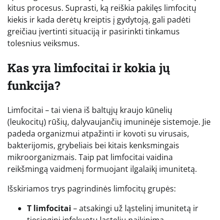
kitus procesus. Suprasti, ką reiškia pakilęs limfocitų
kiekis ir kada derėtų kreiptis į gydytoją, gali padėti
greičiau įvertinti situaciją ir pasirinkti tinkamus
tolesnius veiksmus.
Kas yra limfocitai ir kokia jų
funkcija?
Limfocitai – tai viena iš baltųjų kraujo kūnelių
(leukocitų) rūšių, dalyvaujančių imuninėje sistemoje. Jie
padeda organizmui atpažinti ir kovoti su virusais,
bakterijomis, grybeliais bei kitais kenksmingais
mikroorganizmais. Taip pat limfocitai vaidina
reikšmingą vaidmenį formuojant ilgalaikį imunitetą.
Išskiriamos trys pagrindinės limfocitų grupės:
T limfocitai
– atsakingi už ląstelinį imunitetą ir
tiesioginį infekuotų ląstelių naikinimą.