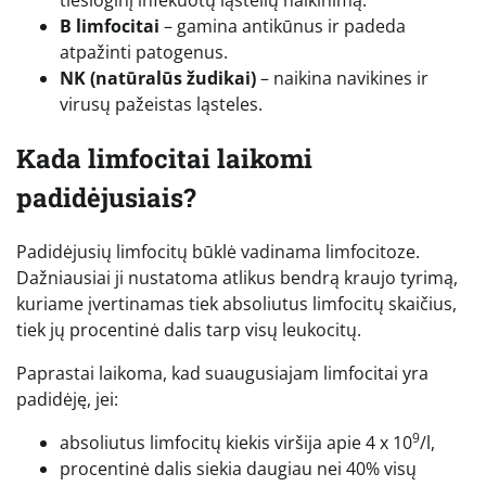
B limfocitai
– gamina antikūnus ir padeda
atpažinti patogenus.
NK (natūralūs žudikai)
– naikina navikines ir
virusų pažeistas ląsteles.
Kada limfocitai laikomi
padidėjusiais?
Padidėjusių limfocitų būklė vadinama limfocitoze.
Dažniausiai ji nustatoma atlikus bendrą kraujo tyrimą,
kuriame įvertinamas tiek absoliutus limfocitų skaičius,
tiek jų procentinė dalis tarp visų leukocitų.
Paprastai laikoma, kad suaugusiajam limfocitai yra
padidėję, jei:
9
absoliutus limfocitų kiekis viršija apie 4 x 10
/l,
procentinė dalis siekia daugiau nei 40% visų