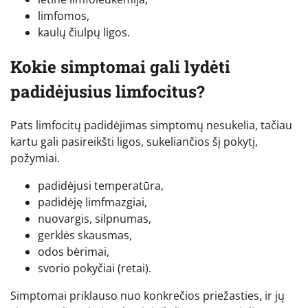
limfomos,
kaulų čiulpų ligos.
Kokie simptomai gali lydėti
padidėjusius limfocitus?
Pats limfocitų padidėjimas simptomų nesukelia, tačiau
kartu gali pasireikšti ligos, sukeliančios šį pokytį,
požymiai.
padidėjusi temperatūra,
padidėję limfmazgiai,
nuovargis, silpnumas,
gerklės skausmas,
odos bėrimai,
svorio pokyčiai (retai).
Simptomai priklauso nuo konkrečios priežasties, ir jų