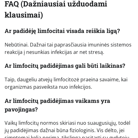
FAQ (Dažniausiai užduodami
klausimai)
Ar padidėję limfocitai visada reiškia ligą?
Nebūtinai. Dažnai tai paprasčiausia imuninės sistemos
reakcija į nesunkias infekcijas ar net stresą.
Ar limfocitų padidėjimas gali būti laikinas?
Taip, daugeliu atvejų limfocitozė praeina savaime, kai
organizmas pasveiksta nuo infekcijos.
Ar limfocitų padidėjimas vaikams yra
pavojingas?
Vaikų limfocitų normos skiriasi nuo suaugusiųjų, todėl
jų padidėjimas dažnai būna fiziologinis. Vis dėlto, jei
simptomai kelia nerimą, tikslinga pasitarti su gydytoju.