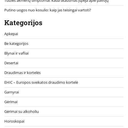
Tulžies akmenų simptomai: kada skausmas įspėja apie pavojų
Putino uogos nuo kosulio: kaip jas teisingai vartoti?
Kategorijos
Apkepai
Be kategorijos
Blynai ir vafliai
Desertai
Draudimas ir kortelės
EHIC – Europos sveikatos draudimo kortelė
Garnyrai
Gėrimai
Gėrimai su alkoholiu
Horoskopai