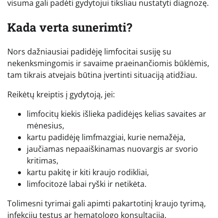
visuma gali padėti gydytojui tiksliau nustatyti diagnozę.
Kada verta sunerimti?
Nors dažniausiai padidėję limfocitai susiję su
nekenksmingomis ir savaime praeinančiomis būklėmis,
tam tikrais atvejais būtina įvertinti situaciją atidžiau.
Reikėtų kreiptis į gydytoją, jei:
limfocitų kiekis išlieka padidėjęs kelias savaites ar
mėnesius,
kartu padidėję limfmazgiai, kurie nemažėja,
jaučiamas nepaaiškinamas nuovargis ar svorio
kritimas,
kartu pakitę ir kiti kraujo rodikliai,
limfocitozė labai ryški ir netikėta.
Tolimesni tyrimai gali apimti pakartotinį kraujo tyrimą,
infekcijų testus ar hematologo konsultaciją.