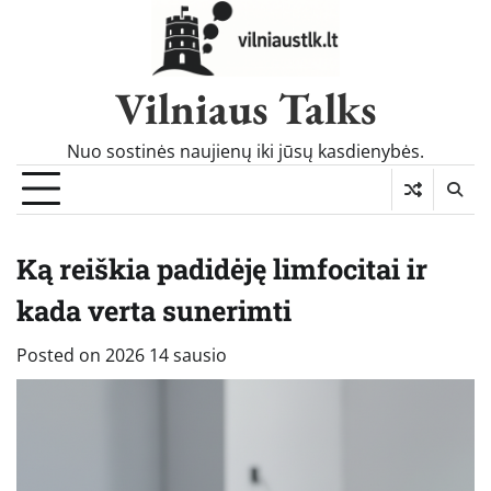
Skip
to
content
Vilniaus Talks
Nuo sostinės naujienų iki jūsų kasdienybės.
Ką reiškia padidėję limfocitai ir
kada verta sunerimti
Posted on
2026 14 sausio