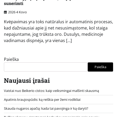
sunerimti
2026 4 Kovo
Kvėpavimas yra toks natūralus ir automatinis procesas,
kad dažniausiai apie jį net nesusimąstome, kol staiga
nepajuntame, jog trūksta oro. Dusulys, medicinoje
vadinamas dispnėja, yra vienas […]
Paieška
Paieška
Naujausi įrašai
Vaistai nuo Beikerio cistos: kaip veiksmingai malšinti skausmą
Apatinis kraujospūdis: ką reiškia per žemi rodikliai
Skauda nugaros apačią: kada tai pavojinga ir ką daryti?