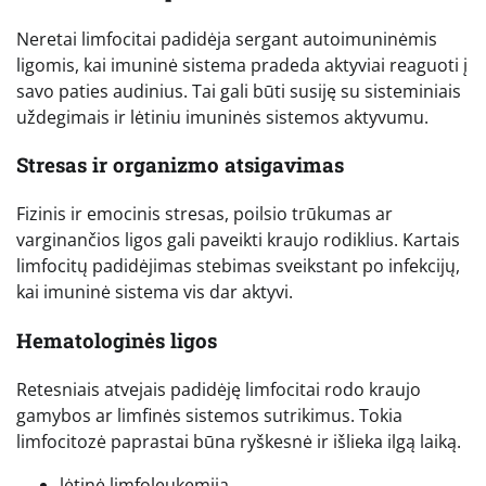
Neretai limfocitai padidėja sergant autoimuninėmis
ligomis, kai imuninė sistema pradeda aktyviai reaguoti į
savo paties audinius. Tai gali būti susiję su sisteminiais
uždegimais ir lėtiniu imuninės sistemos aktyvumu.
Stresas ir organizmo atsigavimas
Fizinis ir emocinis stresas, poilsio trūkumas ar
varginančios ligos gali paveikti kraujo rodiklius. Kartais
limfocitų padidėjimas stebimas sveikstant po infekcijų,
kai imuninė sistema vis dar aktyvi.
Hematologinės ligos
Retesniais atvejais padidėję limfocitai rodo kraujo
gamybos ar limfinės sistemos sutrikimus. Tokia
limfocitozė paprastai būna ryškesnė ir išlieka ilgą laiką.
lėtinė limfoleukemija,