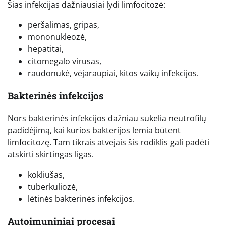
Šias infekcijas dažniausiai lydi limfocitozė:
peršalimas, gripas,
mononukleozė,
hepatitai,
citomegalo virusas,
raudonukė, vėjaraupiai, kitos vaikų infekcijos.
Bakterinės infekcijos
Nors bakterinės infekcijos dažniau sukelia neutrofilų
padidėjimą, kai kurios bakterijos lemia būtent
limfocitozę. Tam tikrais atvejais šis rodiklis gali padėti
atskirti skirtingas ligas.
kokliušas,
tuberkuliozė,
lėtinės bakterinės infekcijos.
Autoimuniniai procesai