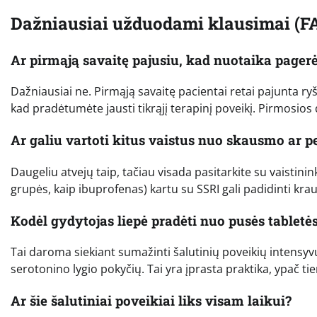
Dažniausiai užduodami klausimai (F
Ar pirmąją savaitę pajusiu, kad nuotaika pagerė
Dažniausiai ne. Pirmąją savaitę pacientai retai pajunta ry
kad pradėtumėte jausti tikrąjį terapinį poveikį. Pirmosios
Ar galiu vartoti kitus vaistus nuo skausmo ar p
Daugeliu atvejų taip, tačiau visada pasitarkite su vaistin
grupės, kaip ibuprofenas) kartu su SSRI gali padidinti krau
Kodėl gydytojas liepė pradėti nuo pusės tabletė
Tai daroma siekiant sumažinti šalutinių poveikių intensyv
serotonino lygio pokyčių. Tai yra įprasta praktika, ypač ti
Ar šie šalutiniai poveikiai liks visam laikui?