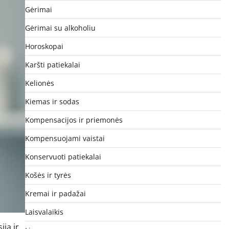
Gėrimai
Gėrimai su alkoholiu
Horoskopai
Karšti patiekalai
Kelionės
Kiemas ir sodas
Kompensacijos ir priemonės
Kompensuojami vaistai
Konservuoti patiekalai
Košės ir tyrės
Kremai ir padažai
Laisvalaikis
iją ir