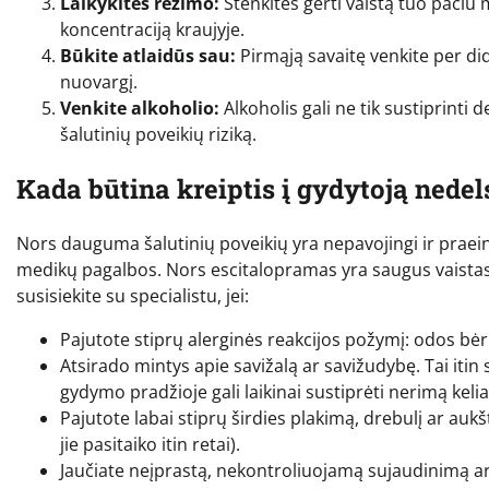
Laikykitės režimo:
Stenkitės gerti vaistą tuo pačiu 
koncentraciją kraujyje.
Būkite atlaidūs sau:
Pirmąją savaitę venkite per dide
nuovargį.
Venkite alkoholio:
Alkoholis gali ne tik sustiprinti
šalutinių poveikių riziką.
Kada būtina kreiptis į gydytoją nedel
Nors dauguma šalutinių poveikių yra nepavojingi ir praein
medikų pagalbos. Nors escitalopramas yra saugus vaistas
susisiekite su specialistu, jei:
Pajutote stiprų alerginės reakcijos požymį: odos bėri
Atsirado mintys apie savižalą ar savižudybę. Tai it
gydymo pradžioje gali laikinai sustiprėti nerimą keli
Pajutote labai stiprų širdies plakimą, drebulį ar au
jie pasitaiko itin retai).
Jaučiate neįprastą, nekontroliuojamą sujaudinimą ar