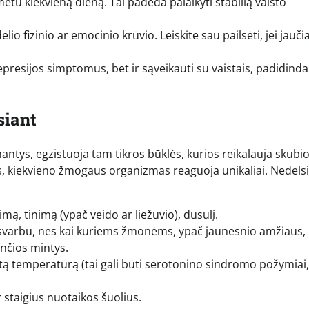
metu kiekvieną dieną. Tai padeda palaikyti stabilią vaisto
lio fizinio ar emocinio krūvio. Leiskite sau pailsėti, jei jauči
 depresijos simptomus, bet ir sąveikauti su vaistais, padidin
siant
antys, egzistuoja tam tikros būklės, kurios reikalauja skubi
, kiekvieno žmogaus organizmas reaguoja unikaliai. Nedels
mą, tinimą (ypač veido ar liežuvio), dusulį.
in svarbu, nes kai kuriems žmonėms, ypač jaunesnio amžiaus,
ančios mintys.
kštą temperatūrą (tai gali būti serotonino sindromo požymiai
 staigius nuotaikos šuolius.