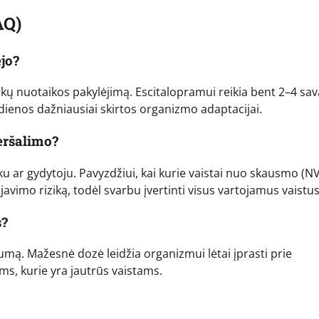
AQ)
jo?
škų nuotaikos pakylėjimą. Escitalopramui reikia bent 2–4 sava
 dienos dažniausiai skirtos organizmo adaptacijai.
eršalimo?
inku ar gydytoju. Pavyzdžiui, kai kurie vaistai nuo skausmo (
javimo riziką, todėl svarbu įvertinti visus vartojamus vaistus
s?
umą. Mažesnė dozė leidžia organizmui lėtai įprasti prie
ems, kurie yra jautrūs vaistams.