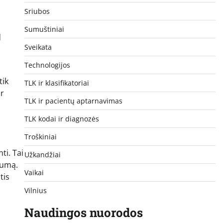
Sriubos
Sumuštiniai
d
Sveikata
Technologijos
tik
TLK ir klasifikatoriai
ar
TLK ir pacientų aptarnavimas
TLK kodai ir diagnozės
Troškiniai
ti. Tai
Užkandžiai
lumą.
Vaikai
tis
Vilnius
Naudingos nuorodos