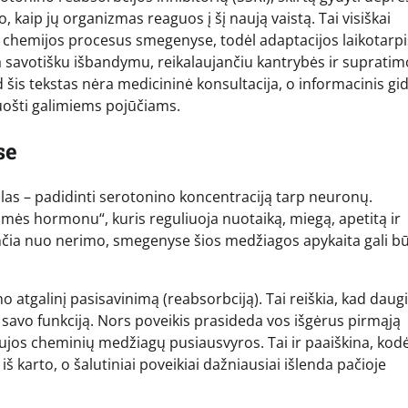
 kaip jų organizmas reaguos į šį naują vaistą. Tai visiškai
s chemijos procesus smegenyse, todėl adaptacijos laikotarpi
savotišku išbandymu, reikalaujančiu kantrybės ir supratim
d šis tekstas nėra medicininė konsultacija, o informacinis gid
ruošti galimiems pojūčiams.
se
slas – padidinti serotonino koncentraciją tarp neuronų.
ės hormonu“, kuris reguliuoja nuotaiką, miegą, apetitą ir
čia nuo nerimo, smegenyse šios medžiagos apykaita gali bū
atgalinį pasisavinimą (reabsorbciją). Tai reiškia, kad daug
ti savo funkciją. Nors poveikis prasideda vos išgėrus pirmąją
 naujos cheminių medžiagų pusiausvyros. Tai ir paaiškina, kodė
š karto, o šalutiniai poveikiai dažniausiai išlenda pačioje