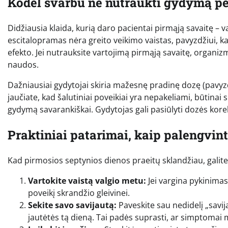
Kodėl svarbu ne nutraukti gydymą pe
Didžiausia klaida, kurią daro pacientai pirmąją savaitę – 
escitalopramas nėra greito veikimo vaistas, pavyzdžiui, ka
efekto. Jei nutrauksite vartojimą pirmąją savaitę, organizma
naudos.
Dažniausiai gydytojai skiria mažesnę pradinę dozę (pavyzd
jaučiate, kad šalutiniai poveikiai yra nepakeliami, būtinai
gydymą savarankiškai. Gydytojas gali pasiūlyti dozės kor
Praktiniai patarimai, kaip palengvint
Kad pirmosios septynios dienos praeitų sklandžiau, galit
Vartokite vaistą valgio metu:
Jei vargina pykinimas
poveikį skrandžio gleivinei.
Sekite savo savijautą:
Paveskite sau nedidelį „savija
jautėtės tą dieną. Tai padės suprasti, ar simptomai m