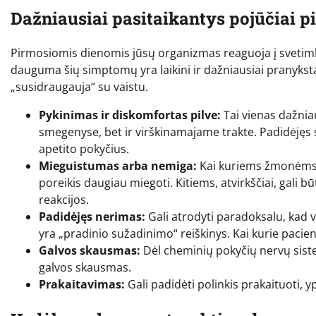
Dažniausiai pasitaikantys pojūčiai p
Pirmosiomis dienomis jūsų organizmas reaguoja į svetimkūnį,
dauguma šių simptomų yra laikini ir dažniausiai pranykst
„susidraugauja“ su vaistu.
Pykinimas ir diskomfortas pilve:
Tai vienas dažniau
smegenyse, bet ir virškinamajame trakte. Padidėjęs s
apetito pokyčius.
Mieguistumas arba nemiga:
Kai kuriems žmonėms e
poreikis daugiau miegoti. Kitiems, atvirkščiai, gali 
reakcijos.
Padidėjęs nerimas:
Gali atrodyti paradoksalu, kad v
yra „pradinio sužadinimo“ reiškinys. Kai kurie pacien
Galvos skausmas:
Dėl cheminių pokyčių nervų sist
galvos skausmas.
Prakaitavimas:
Gali padidėti polinkis prakaituoti, y