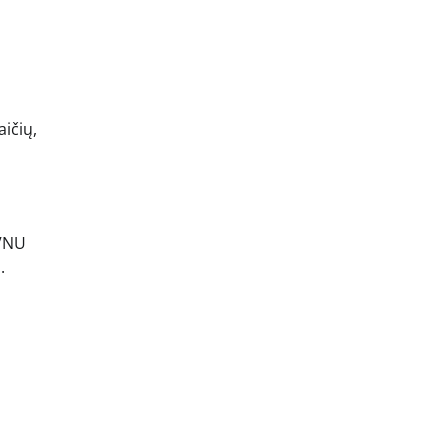
ičių,
NVNU
.