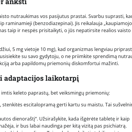
r anksti
vaisto nutraukimas vos pasijutus prastai. Svarbu suprasti, ka
ip raminamieji (benzodiazepinai). Jis reikalauja „kaupiamojo
s taip ir nespės prisitaikyti, o jūs nepatirsite realios vaisto
žiui, 5 mg vietoje 10 mg), kad organizmas lengviau priprastų
 susisiekite su savo gydytoju, o ne priimkite sprendimą nutra
ekciją arba papildomų priemonių diskomfortui mažinti.
i adaptacijos laikotarpį
e imtis keleto paprastų, bet veiksmingų priemonių:
, stenkitės escitalopramą gerti kartu su maistu. Tai sušveln
utos dienoraštį“. Užsirašykite, kada išgėrėte tabletę ir kaip
ažėja, ir bus labai naudinga per kitą vizitą pas psichiatrą.