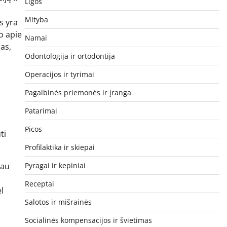
Ligos
Mityba
s yra
o apie
Namai
as,
Odontologija ir ortodontija
Operacijos ir tyrimai
Pagalbinės priemonės ir įranga
Patarimai
Picos
ti
Profilaktika ir skiepai
iau
Pyragai ir kepiniai
Receptai
l
Salotos ir mišrainės
Socialinės kompensacijos ir švietimas