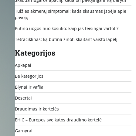
Skauda nugaros apačią: kada tai pavojinga ir ką daryti?
Tulžies akmenų simptomai: kada skausmas įspėja apie
pavojų
Putino uogos nuo kosulio: kaip jas teisingai vartoti?
Tetraciklinas: ką būtina žinoti skaitant vaisto lapelį
Kategorijos
Apkepai
Be kategorijos
Blynai ir vafliai
Desertai
Draudimas ir kortelės
EHIC – Europos sveikatos draudimo kortelė
Garnyrai