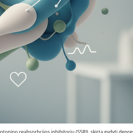
tonino reabsorbcijos inhibitorių (SSRI), skirtą gydyti depres