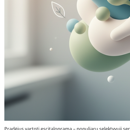
Pradėjus vartoti escitalopramą – populiarų selektyvųjį sero