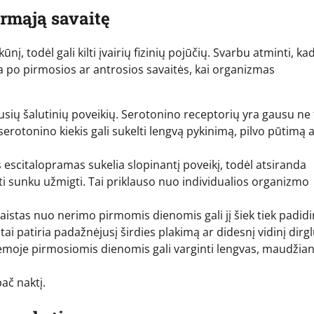
irmąją savaitę
 todėl gali kilti įvairių fizinių pojūčių. Svarbu atminti, ka
a po pirmosios ar antrosios savaitės, kai organizmas
sių šalutinių poveikių. Serotonino receptorių yra gausu ne 
erotonino kiekis gali sukelti lengvą pykinimą, pilvo pūtimą 
scitalopramas sukelia slopinantį poveikį, todėl atsiranda
būti sunku užmigti. Tai priklauso nuo individualios organizmo
aistas nuo nerimo pirmomis dienomis gali jį šiek tiek padidin
tai patiria padažnėjusį širdies plakimą ar didesnį vidinį dirg
emoje pirmosiomis dienomis gali varginti lengvas, maudžian
pač naktį.