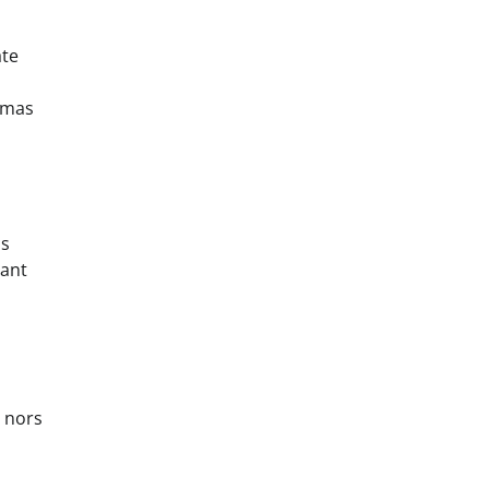
ate
damas
os
iant
, nors