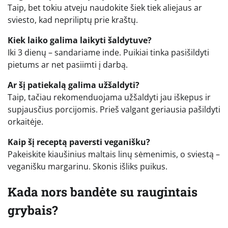
Taip, bet tokiu atveju naudokite šiek tiek aliejaus ar
sviesto, kad nepriliptų prie kraštų.
Kiek laiko galima laikyti šaldytuve?
Iki 3 dienų – sandariame inde. Puikiai tinka pasišildyti
pietums ar net pasiimti į darbą.
Ar šį patiekalą galima užšaldyti?
Taip, tačiau rekomenduojama užšaldyti jau iškepus ir
supjausčius porcijomis. Prieš valgant geriausia pašildyti
orkaitėje.
Kaip šį receptą paversti veganišku?
Pakeiskite kiaušinius maltais linų sėmenimis, o sviestą –
veganišku margarinu. Skonis išliks puikus.
Kada nors bandėte su raugintais
grybais?