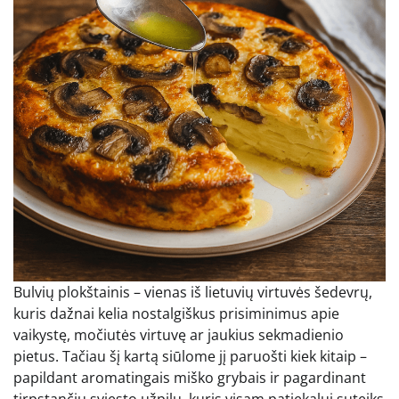
Bulvių plokštainis – vienas iš lietuvių virtuvės šedevrų,
kuris dažnai kelia nostalgiškus prisiminimus apie
vaikystę, močiutės virtuvę ar jaukius sekmadienio
pietus. Tačiau šį kartą siūlome jį paruošti kiek kitaip –
papildant aromatingais miško grybais ir pagardinant
tirpstančiu sviesto užpilu, kuris visam patiekalui suteiks