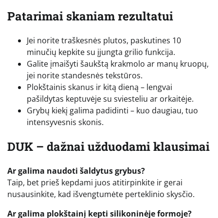
Patarimai skaniam rezultatui
Jei norite traškesnės plutos, paskutines 10
minučių kepkite su įjungta grilio funkcija.
Galite įmaišyti šaukštą krakmolo ar manų kruopų,
jei norite standesnės tekstūros.
Plokštainis skanus ir kitą dieną – lengvai
pašildytas keptuvėje su sviesteliu ar orkaitėje.
Grybų kiekį galima padidinti – kuo daugiau, tuo
intensyvesnis skonis.
DUK – dažnai užduodami klausimai
Ar galima naudoti šaldytus grybus?
Taip, bet prieš kepdami juos atitirpinkite ir gerai
nusausinkite, kad išvengtumėte perteklinio skysčio.
Ar galima plokštainį kepti silikoninėje formoje?