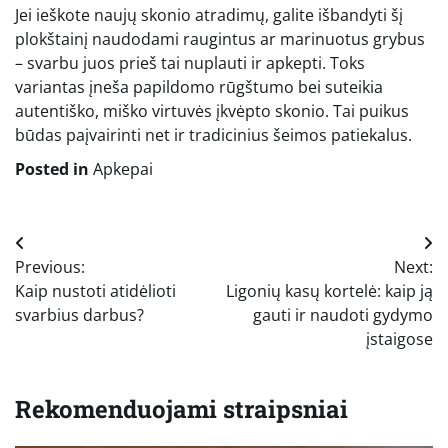
Jei ieškote naujų skonio atradimų, galite išbandyti šį
plokštainį naudodami raugintus ar marinuotus grybus
– svarbu juos prieš tai nuplauti ir apkepti. Toks
variantas įneša papildomo rūgštumo bei suteikia
autentiško, miško virtuvės įkvėpto skonio. Tai puikus
būdas paįvairinti net ir tradicinius šeimos patiekalus.
Posted in
Apkepai
Navigacija
Previous:
Next:
tarp
Kaip nustoti atidėlioti
Ligonių kasų kortelė: kaip ją
įrašų
svarbius darbus?
gauti ir naudoti gydymo
įstaigose
Rekomenduojami straipsniai