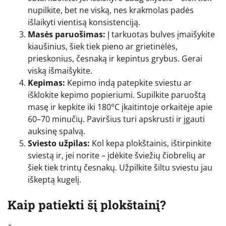
nupilkite, bet ne viską, nes krakmolas padės
išlaikyti vientisą konsistenciją.
Masės paruošimas:
Į tarkuotas bulves įmaišykite
kiaušinius, šiek tiek pieno ar grietinėlės,
prieskonius, česnaką ir kepintus grybus. Gerai
viską išmaišykite.
Kepimas:
Kepimo indą patepkite sviestu ar
išklokite kepimo popieriumi. Supilkite paruoštą
masę ir kepkite iki 180°C įkaitintoje orkaitėje apie
60–70 minučių. Paviršius turi apskrusti ir įgauti
auksinę spalvą.
Sviesto užpilas:
Kol kepa plokštainis, ištirpinkite
sviestą ir, jei norite – įdėkite šviežių čiobrelių ar
šiek tiek trintų česnakų. Užpilkite šiltu sviestu jau
iškeptą kugelį.
Kaip patiekti šį plokštainį?