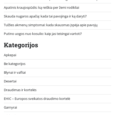
Apatinis kraujospūdis: ką reiškia per žemi rodikliai
Skauda nugaros apačią: kada tai pavojinga ir ką daryti?
Tulžies akmenų simptomai: kada skausmas įspėja apie pavojų
Putino uogos nuo kosulio: kaip jas teisingai vartoti?
Kategorijos
Apkepai
Be kategorijos
Blynai ir vafliai
Desertai
Draudimas ir kortelės
EHIC – Europos sveikatos draudimo kortelė
Garnyrai