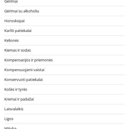
Gėrimai
Gėrimai su alkoholiu
Horoskopai
Karšti patiekalai
Kelionės
Kiemas ir sodas
Kompensacijos ir priemonės
Kompensuojami vaistai
Konservuoti patiekalai
Košės ir tyrės
Kremai ir padažai
Laisvalaikis
Ligos
Mityba