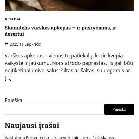
APKEPAI
Skanutėlis varškės apkepas – ir pusryčiams, ir
desertui
2025 11 Lapkričio
Varškės apkepas – vienas tų patiekalų, kurie kvepia
vaikyste ir jaukumu. Nors atrodo paprastas, jis gali būti
neįtikėtinai universalus: šiltas ar šaltas, su uogomis ar
[…]
Paieška
Paieška
Naujausi įrašai
Vaistai nuo Beikerio cistos: kaip veiksmingai malšinti skausmą