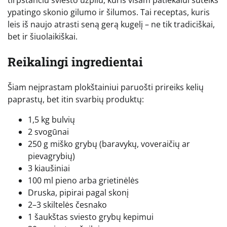
ypatingo skonio gilumo ir šilumos. Tai receptas, kuris
leis iš naujo atrasti seną gerą kugelį – ne tik tradiciškai,
bet ir šiuolaikiškai.
Reikalingi ingredientai
Šiam neįprastam plokštainiui paruošti prireiks kelių
paprastų, bet itin svarbių produktų:
1,5 kg bulvių
2 svogūnai
250 g miško grybų (baravykų, voveraičių ar
pievagrybių)
3 kiaušiniai
100 ml pieno arba grietinėlės
Druska, pipirai pagal skonį
2–3 skiltelės česnako
1 šaukštas sviesto grybų kepimui