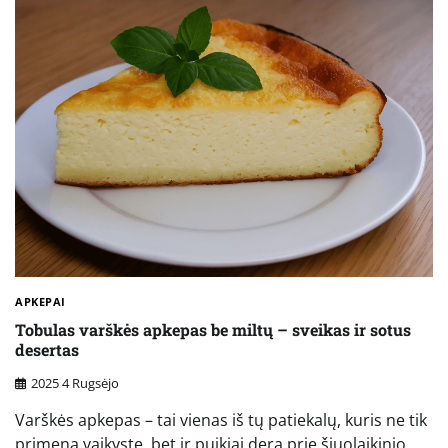
APKEPAI
Tobulas varškės apkepas be miltų – sveikas ir sotus
desertas
2025 4 Rugsėjo
Varškės apkepas – tai vienas iš tų patiekalų, kuris ne tik
primena vaikystę, bet ir puikiai dera prie šiuolaikinio