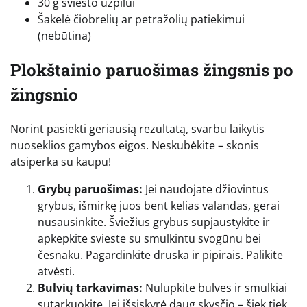
30 g sviesto užpilui
Šakelė čiobrelių ar petražolių patiekimui
(nebūtina)
Plokštainio paruošimas žingsnis po
žingsnio
Norint pasiekti geriausią rezultatą, svarbu laikytis
nuoseklios gamybos eigos. Neskubėkite – skonis
atsiperka su kaupu!
Grybų paruošimas:
Jei naudojate džiovintus
grybus, išmirkę juos bent kelias valandas, gerai
nusausinkite. Šviežius grybus supjaustykite ir
apkepkite svieste su smulkintu svogūnu bei
česnaku. Pagardinkite druska ir pipirais. Palikite
atvėsti.
Bulvių tarkavimas:
Nulupkite bulves ir smulkiai
sutarkuokite. Jei išsiskyrė daug skysčio – šiek tiek