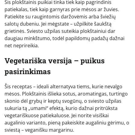
Šis plokštainis puikiai tinka tiek kaip pagrindinis
patiekalas, tiek kaip garnyras prie mėsos ar žuvies.
Patiekite su raugintomis daržovėmis arba šviežių
salotų dubeniu. Jei mėgstate – užpilkite šaukštą
grietinės. Sviesto užpilas suteikia plokštainiui dar
daugiau minkštumo, todėl papildomų padažų dažnai
net neprireikia.
Vegetariška versija – puikus
pasirinkimas
Šis receptas – ideali alternatyva tiems, kurie nevalgo
mėsos. Plokštainis išlieka sotus, aromatingas, turtingo
skonio dėl grybų ir keptų svogūnų, o sviesto užpilas
sukuria tą „umami“ efektą, kurio dažnai pritrūksta
vegetariškuose patiekaluose. Jei norite visiškai
augalinio varianto, pieną pakeiskite augaliniu gėrimu, o
sviestą – veganišku margarinu.