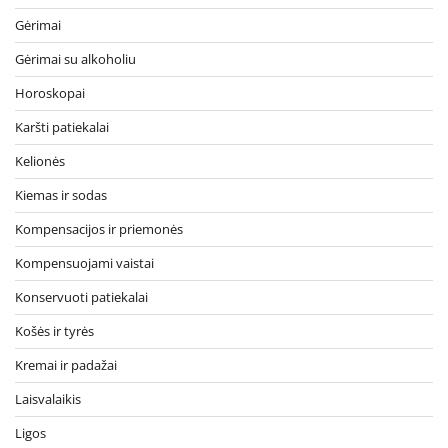
Gėrimai
Gėrimai su alkoholiu
Horoskopai
Karšti patiekalai
Kelionės
Kiemas ir sodas
Kompensacijos ir priemonės
Kompensuojami vaistai
Konservuoti patiekalai
Košės ir tyrės
Kremai ir padažai
Laisvalaikis
Ligos