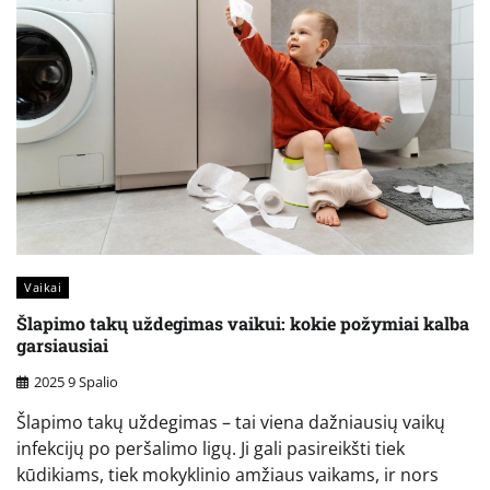
Vaikai
Šlapimo takų uždegimas vaikui: kokie požymiai kalba
garsiausiai
2025 9 Spalio
Šlapimo takų uždegimas – tai viena dažniausių vaikų
infekcijų po peršalimo ligų. Ji gali pasireikšti tiek
kūdikiams, tiek mokyklinio amžiaus vaikams, ir nors