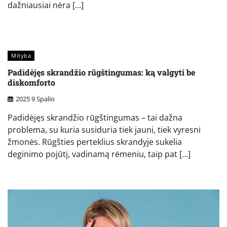
dažniausiai nėra […]
Mityba
Padidėjęs skrandžio rūgštingumas: ką valgyti be
diskomforto
2025 9 Spalio
Padidėjęs skrandžio rūgštingumas – tai dažna
problema, su kuria susiduria tiek jauni, tiek vyresni
žmonės. Rūgšties perteklius skrandyje sukelia
deginimo pojūtį, vadinamą rėmeniu, taip pat […]