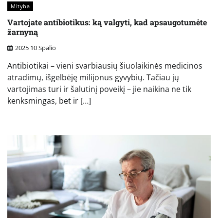
Mityba
Vartojate antibiotikus: ką valgyti, kad apsaugotumėte
žarnyną
2025 10 Spalio
Antibiotikai – vieni svarbiausių šiuolaikinės medicinos
atradimų, išgelbėję milijonus gyvybių. Tačiau jų
vartojimas turi ir šalutinį poveikį – jie naikina ne tik
kenksmingas, bet ir […]