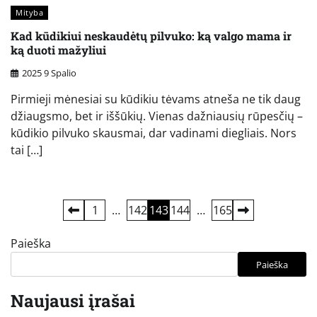
Mityba
Kad kūdikiui neskaudėtų pilvuko: ką valgo mama ir
ką duoti mažyliui
2025 9 Spalio
Pirmieji mėnesiai su kūdikiu tėvams atneša ne tik daug
džiaugsmo, bet ir iššūkių. Vienas dažniausių rūpesčių –
kūdikio pilvuko skausmai, dar vadinami diegliais. Nors
tai […]
Įrašų
1
…
142
143
144
…
165
puslapiavimas
Paieška
Paieška
Naujausi įrašai