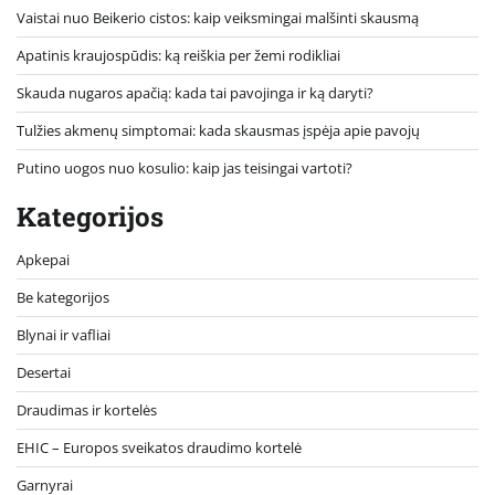
Vaistai nuo Beikerio cistos: kaip veiksmingai malšinti skausmą
Apatinis kraujospūdis: ką reiškia per žemi rodikliai
Skauda nugaros apačią: kada tai pavojinga ir ką daryti?
Tulžies akmenų simptomai: kada skausmas įspėja apie pavojų
Putino uogos nuo kosulio: kaip jas teisingai vartoti?
Kategorijos
Apkepai
Be kategorijos
Blynai ir vafliai
Desertai
Draudimas ir kortelės
EHIC – Europos sveikatos draudimo kortelė
Garnyrai