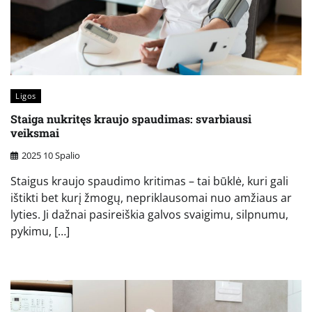
Ligos
Staiga nukritęs kraujo spaudimas: svarbiausi
veiksmai
2025 10 Spalio
Staigus kraujo spaudimo kritimas – tai būklė, kuri gali
ištikti bet kurį žmogų, nepriklausomai nuo amžiaus ar
lyties. Ji dažnai pasireiškia galvos svaigimu, silpnumu,
pykimu, […]