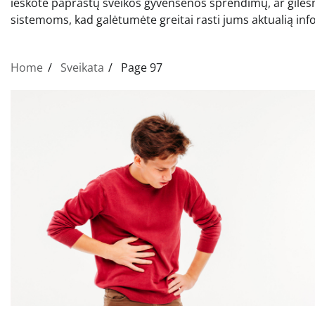
ieškote paprastų sveikos gyvensenos sprendimų, ar gilesnių
sistemoms, kad galėtumėte greitai rasti jums aktualią inf
Home
Sveikata
Page 97