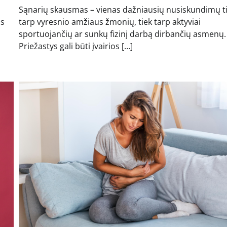
Sąnarių skausmas – vienas dažniausių nusiskundimų t
ms
tarp vyresnio amžiaus žmonių, tiek tarp aktyviai
sportuojančių ar sunkų fizinį darbą dirbančių asmenų.
Priežastys gali būti įvairios […]