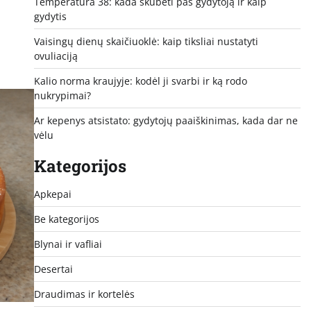
Temperatūra 38: kada skubėti pas gydytoją ir kaip
gydytis
Vaisingų dienų skaičiuoklė: kaip tiksliai nustatyti
ovuliaciją
Kalio norma kraujyje: kodėl ji svarbi ir ką rodo
nukrypimai?
Ar kepenys atsistato: gydytojų paaiškinimas, kada dar ne
vėlu
Kategorijos
Apkepai
Be kategorijos
Blynai ir vafliai
Desertai
Draudimas ir kortelės