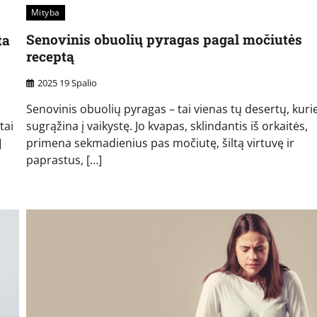
Mityba
Senovinis obuolių pyragas pagal močiutės
ta
receptą
2025 19 Spalio
Senovinis obuolių pyragas – tai vienas tų desertų, kuri
sugrąžina į vaikystę. Jo kvapas, sklindantis iš orkaitės,
tai
primena sekmadienius pas močiutę, šiltą virtuvę ir
]
paprastus, […]