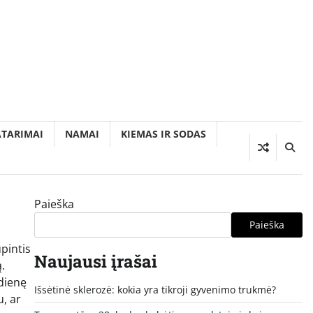
ATARIMAI
NAMAI
KIEMAS IR SODAS
Paieška
Paieška
ūpintis
Naujausi įrašai
.
sdienę
Išsėtinė sklerozė: kokia yra tikroji gyvenimo trukmė?
, ar