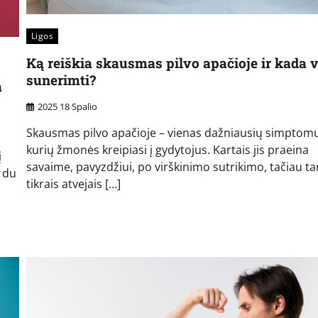
Ligos
Ką reiškia skausmas pilvo apačioje ir kada v
sunerimti?
a
2025 18 Spalio
Skausmas pilvo apačioje – vienas dažniausių simptomų
kurių žmonės kreipiasi į gydytojus. Kartais jis praeina
į
savaime, pavyzdžiui, po virškinimo sutrikimo, tačiau t
o du
tikrais atvejais […]