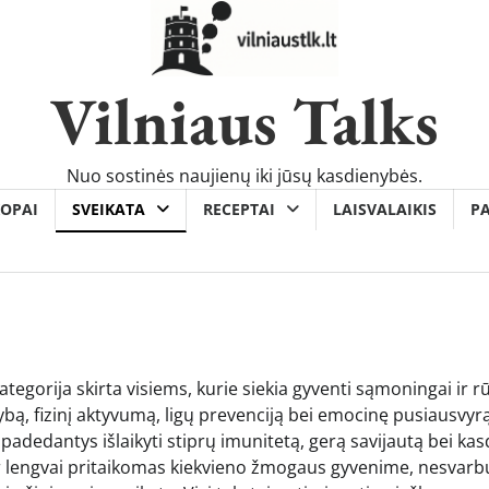
Vilniaus Talks
Nuo sostinės naujienų iki jūsų kasdienybės.
OPAI
SVEIKATA
RECEPTAI
LAISVALAIKIS
P
tegorija skirta visiems, kurie siekia gyventi sąmoningai ir r
bą, fizinį aktyvumą, ligų prevenciją bei emocinę pusiausvyrą
 padedantys išlaikyti stiprų imunitetą, gerą savijautą bei ka
r lengvai pritaikomas kiekvieno žmogaus gyvenime, nesvarbu