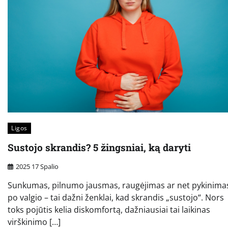
Ligos
Sustojo skrandis? 5 žingsniai, ką daryti
2025 17 Spalio
Sunkumas, pilnumo jausmas, raugėjimas ar net pykinima
po valgio – tai dažni ženklai, kad skrandis „sustojo“. Nors
toks pojūtis kelia diskomfortą, dažniausiai tai laikinas
virškinimo […]