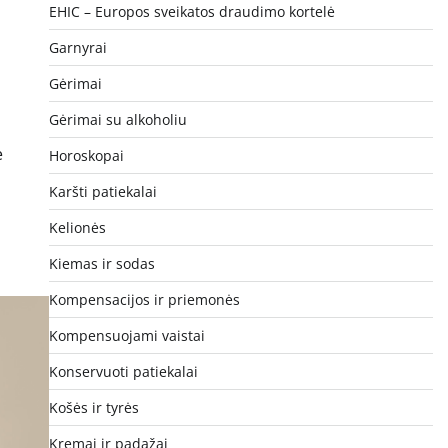
EHIC – Europos sveikatos draudimo kortelė
Garnyrai
Gėrimai
Gėrimai su alkoholiu
e
Horoskopai
Karšti patiekalai
Kelionės
Kiemas ir sodas
Kompensacijos ir priemonės
Kompensuojami vaistai
Konservuoti patiekalai
Košės ir tyrės
Kremai ir padažai