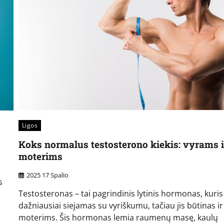
Ligos
Koks normalus testosterono kiekis: vyrams i
moterims
2025 17 Spalio
s
Testosteronas – tai pagrindinis lytinis hormonas, kuris
dažniausiai siejamas su vyriškumu, tačiau jis būtinas ir
moterims. Šis hormonas lemia raumenų masę, kaulų