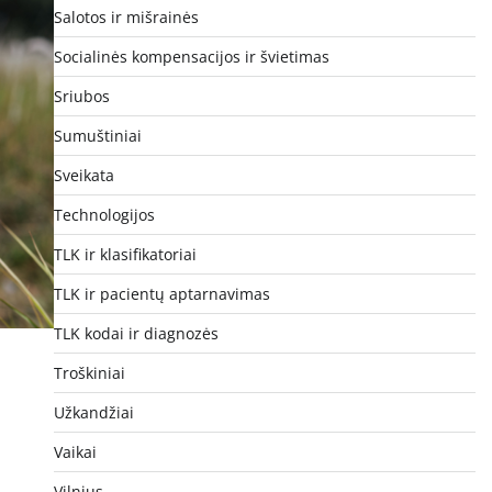
Salotos ir mišrainės
Socialinės kompensacijos ir švietimas
Sriubos
Sumuštiniai
Sveikata
Technologijos
TLK ir klasifikatoriai
TLK ir pacientų aptarnavimas
TLK kodai ir diagnozės
Troškiniai
Užkandžiai
Vaikai
Vilnius