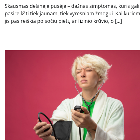
Skausmas dešinėje pusėje – dažnas simptomas, kuris gali
pasireikšti tiek jaunam, tiek vyresniam žmogui. Kai kurie
jis pasireiškia po sočių pietų ar fizinio krūvio, o […]