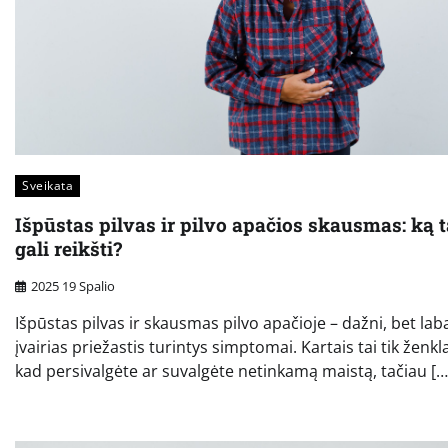
Sveikata
Išpūstas pilvas ir pilvo apačios skausmas: ką t
gali reikšti?
2025 19 Spalio
Išpūstas pilvas ir skausmas pilvo apačioje – dažni, bet lab
įvairias priežastis turintys simptomai. Kartais tai tik ženkl
kad persivalgėte ar suvalgėte netinkamą maistą, tačiau […