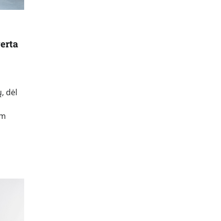
erta
, dėl
am