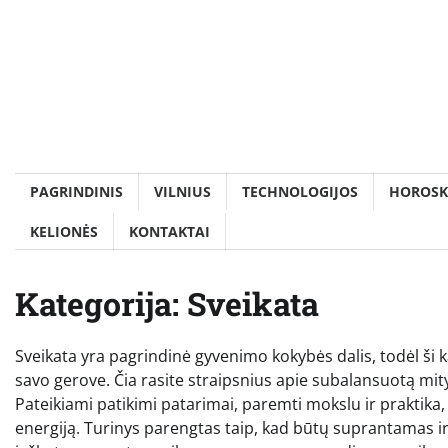
Skip
to
content
PAGRINDINIS
VILNIUS
TECHNOLOGIJOS
HOROSK
KELIONĖS
KONTAKTAI
Kategorija:
Sveikata
Sveikata yra pagrindinė gyvenimo kokybės dalis, todėl ši ka
savo gerove. Čia rasite straipsnius apie subalansuotą mity
Pateikiami patikimi patarimai, paremti mokslu ir praktika,
energiją. Turinys parengtas taip, kad būtų suprantamas i