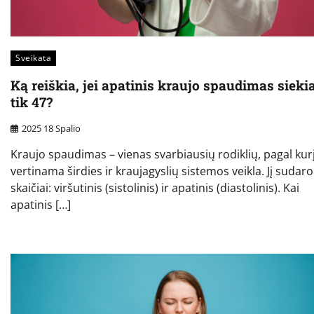
Sveikata
Ką reiškia, jei apatinis kraujo spaudimas sieki
tik 47?
2025 18 Spalio
Kraujo spaudimas – vienas svarbiausių rodiklių, pagal kur
vertinama širdies ir kraujagyslių sistemos veikla. Jį sudar
skaičiai: viršutinis (sistolinis) ir apatinis (diastolinis). Kai
apatinis […]