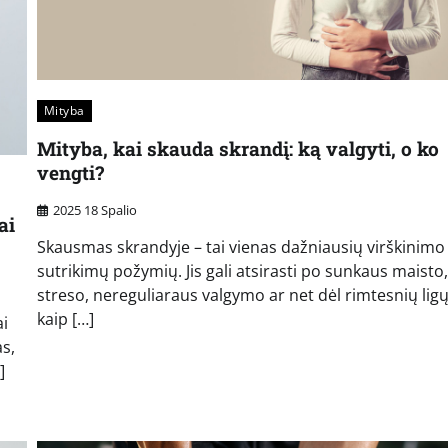
Mityba
Mityba, kai skauda skrandį: ką valgyti, o ko
vengti?
2025 18 Spalio
ai
Skausmas skrandyje – tai vienas dažniausių virškinimo
sutrikimų požymių. Jis gali atsirasti po sunkaus maisto,
streso, nereguliaraus valgymo ar net dėl rimtesnių ligų
kaip […]
ai
as,
]