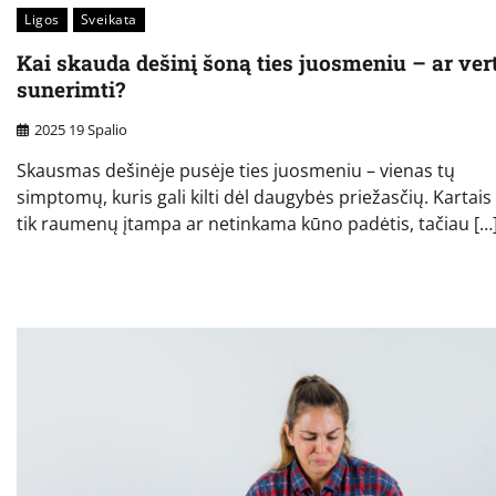
Ligos
Sveikata
Kai skauda dešinį šoną ties juosmeniu – ar ver
sunerimti?
2025 19 Spalio
Skausmas dešinėje pusėje ties juosmeniu – vienas tų
simptomų, kuris gali kilti dėl daugybės priežasčių. Kartais 
tik raumenų įtampa ar netinkama kūno padėtis, tačiau […